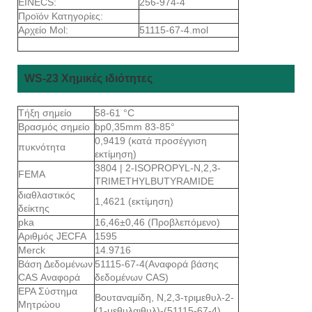
EINECS:
256-974-4
Προϊόν Κατηγορίες:
Αρχείο Mol:
51115-67-4.mol
WS-23 Χημικές ιδιότητες
Τήξη σημείο
58-61 °C
Βρασμός σημείο
bp0,35mm 83-85°
0,9419 (κατά προσέγγιση
πυκνότητα
εκτίμηση)
3804 | 2-ISOPROPYL-N,2,3-
FEMA
TRIMETHYLBUTYRAMIDE
διαθλαστικός
1,4621 (εκτίμηση)
δείκτης
pka
16,46±0,46 (Προβλεπόμενο)
Αριθμός JECFA
1595
Merck
14.9716
Βάση Δεδομένων
51115-67-4(Αναφορά βάσης
CAS Αναφορά
δεδομένων CAS)
EPA Σύστημα
Βουταναμίδη, Ν,2,3-τριμεθυλ-2-
Μητρώου
(1-μεθυλαιθυλ)-(51115-67-4)