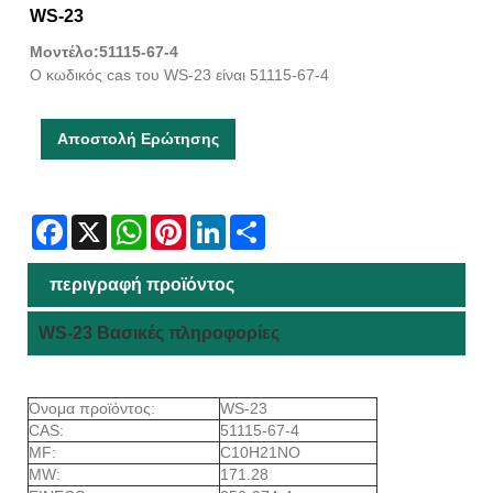
WS-23
Μοντέλο:51115-67-4
Ο κωδικός cas του WS-23 είναι 51115-67-4
Αποστολή Ερώτησης
Facebook
X
WhatsApp
Pinterest
LinkedIn
Share
περιγραφή προϊόντος
WS-23 Βασικές πληροφορίες
Όνομα προϊόντος:
WS-23
CAS:
51115-67-4
MF:
C10H21NO
MW:
171.28