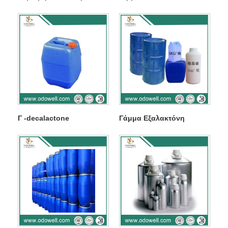
Γ -decalactone
Γάμμα Εξαλακτόνη