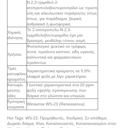
Ν,2,3-τριμεθυλ-2-
ισοπροπυλοβουτυρονιτρίλιο ως πρώτη
ύλη και αλκυλιωτικοί παράγοντες όπως
όπως, για παράδειγμα, βορικά,
ανθρακικά ή φωσφορικά.
Το 2-ισοπροπυλο-Ν-2,3-
Χημικές
τριμεθυλοβουτυραμίδιο έχει μια
ιδιότητες
δροσερή, μενθόλης-τύπου οσμή
Φυσιολογικό ψυκτικό σε τρόφιμα,
ποτά, προϊόντα καπνού, είδη υγιεινής,
Χρήσεις
καλλυντικά και φαρμακευτικών
προϊόντων.
Τιμές
Χαρακτηριστικά αρώματος σε 5,0%:
κατωφλίου
ελαφρά ψύξη με λίγο χαρακτήρας.
αρώματος
Κατώφλι
Γευστικά χαρακτηριστικά στα 20 ppm:
γεύσης
ψύξη υψηλής πρόσκρουσης που
αξίες
διαρκεί στο γλώσσα και υπερώα.
Εμπορική
Winsense WS-23 (Renessence).
ονομασία
Hot Tags: WS-23, Προμηθευτές, Χονδρική, Σε απόθεμα,
Δωρεάν δείγμα, Κίνα, Κατασκευαστές, Κατασκευασμένο στην