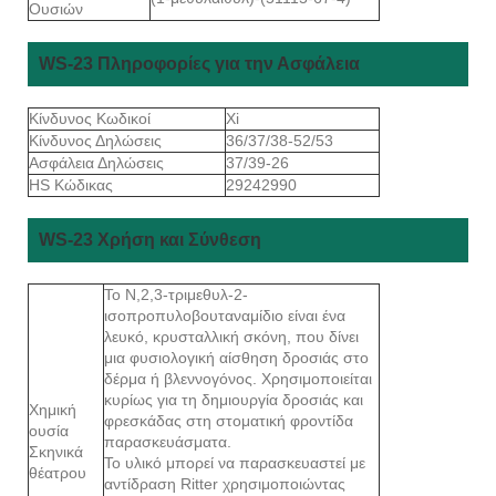
Ουσιών
WS-23 Πληροφορίες για την Ασφάλεια
Κίνδυνος Κωδικοί
Xi
Κίνδυνος Δηλώσεις
36/37/38-52/53
Ασφάλεια Δηλώσεις
37/39-26
HS Κώδικας
29242990
WS-23 Χρήση και Σύνθεση
Το Ν,2,3-τριμεθυλ-2-
ισοπροπυλοβουταναμίδιο είναι ένα
λευκό, κρυσταλλική σκόνη, που δίνει
μια φυσιολογική αίσθηση δροσιάς στο
δέρμα ή βλεννογόνος. Χρησιμοποιείται
κυρίως για τη δημιουργία δροσιάς και
Χημική
φρεσκάδας στη στοματική φροντίδα
ουσία
παρασκευάσματα.
Σκηνικά
Το υλικό μπορεί να παρασκευαστεί με
θέατρου
αντίδραση Ritter χρησιμοποιώντας