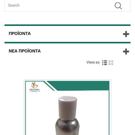
ΠΡΟΪΌΝΤΑ
ΝΈΑ ΠΡΟΪΌΝΤΑ
View as