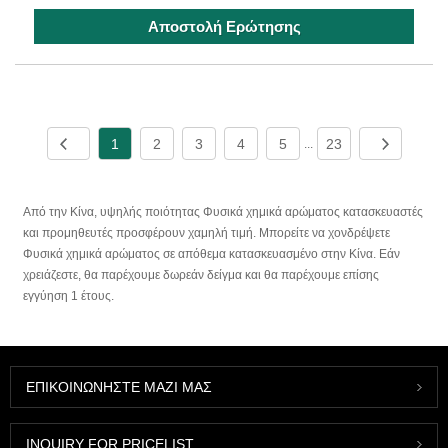
Αποστολή Ερώτησης
1
2
3
4
5
23
...
Από την Κίνα, υψηλής ποιότητας Φυσικά χημικά αρώματος κατασκευαστές
και προμηθευτές προσφέρουν χαμηλή τιμή. Μπορείτε να χονδρέψετε
Φυσικά χημικά αρώματος σε απόθεμα κατασκευασμένο στην Κίνα. Εάν
χρειάζεστε, θα παρέχουμε δωρεάν δείγμα και θα παρέχουμε επίσης
εγγύηση 1 έτους.
ΕΠΙΚΟΙΝΩΝΉΣΤΕ ΜΑΖΊ ΜΑΣ
INQUIRY FOR PRICELIST