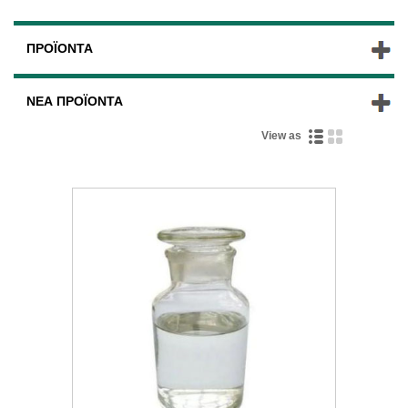
ΠΡΟΪΌΝΤΑ
ΝΈΑ ΠΡΟΪΌΝΤΑ
View as