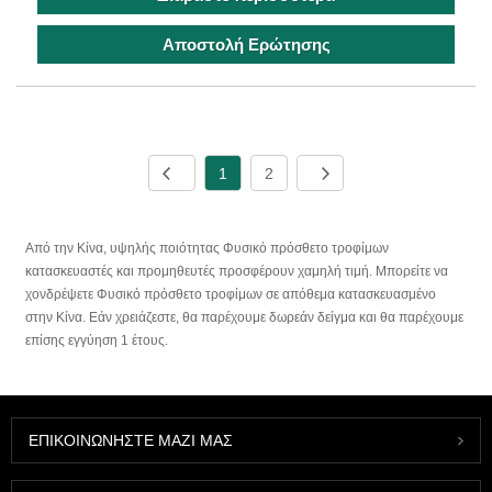
Αποστολή Ερώτησης
1
2
Από την Κίνα, υψηλής ποιότητας Φυσικό πρόσθετο τροφίμων
κατασκευαστές και προμηθευτές προσφέρουν χαμηλή τιμή. Μπορείτε να
χονδρέψετε Φυσικό πρόσθετο τροφίμων σε απόθεμα κατασκευασμένο
στην Κίνα. Εάν χρειάζεστε, θα παρέχουμε δωρεάν δείγμα και θα παρέχουμε
επίσης εγγύηση 1 έτους.
ΕΠΙΚΟΙΝΩΝΉΣΤΕ ΜΑΖΊ ΜΑΣ