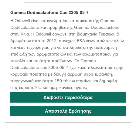
Gamma Dodecalactone Cas 2305-05-7
Η Odowell είναι επαγγελματίας κατασκευαστής Gamma
Dodecalactone και προμηθευτής Gamma Dodecalactone
στην Κίνα. Η Odowell οργώνει στη βιομηχανία Γεύσεων &
Αρωμάτων από το 2012, συνεχώς Ε&Α νέων πρώτων υλών
και νέας τεχνολογίας για να εκπληρώσει την αυξανόμενη
επιδίωξη των αρωματοποιών και των αρωματοποιών για
ποικιλία και ποιότητα προϊόντων. Το Gamma
Dodecalactone cas 2305-05-7 έχει καλό πλεονέκτημα τιμής,
κορυφαία ποιότητα με διαυγή άχρωμη υγρή εμφάνιση,
παραγωγική ικανότητα 150 τόνων ετησίως και δημοφιλή
στις ευρωπαϊκές και αμερικανικές αγορές.
Διαβάστε περισσότερα
Αποστολή Ερώτησης