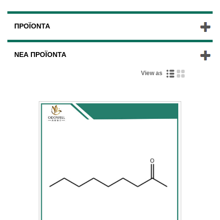
ΠΡΟΪΌΝΤΑ
ΝΈΑ ΠΡΟΪΌΝΤΑ
View as