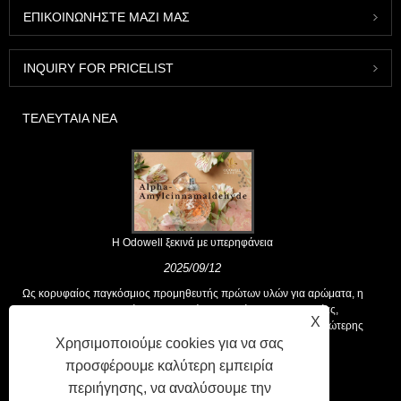
ΕΠΙΚΟΙΝΩΝΉΣΤΕ ΜΑΖΊ ΜΑΣ
INQUIRY FOR PRICELIST
ΤΕΛΕΥΤΑΊΑ ΝΈΑ
Η Odowell ξεκινά με υπερηφάνεια
2025/09/12
Ως κορυφαίος παγκόσμιος προμηθευτής πρώτων υλών για αρώματα, η
Odowell υποστηρίζει μια βασική φιλοσοφία της "καινοτομίας,
X
επικεντρωμένης στην ποιότητα", που παρέχει σταθερά λύσεις ανώτερης
αρωτικής στους πελάτες παγκοσμίως.
Χρησιμοποιούμε cookies για να σας
προσφέρουμε καλύτερη εμπειρία
περιήγησης, να αναλύσουμε την