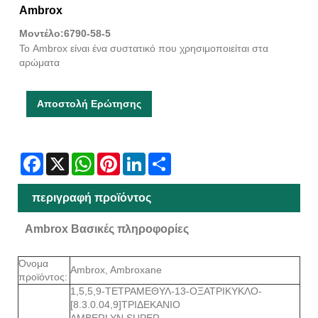
Ambrox
Μοντέλο:6790-58-5
Το Ambrox είναι ένα συστατικό που χρησιμοποιείται στα
αρώματα
Αποστολή Ερώτησης
Facebook
X
WhatsApp
Pinterest
LinkedIn
Share
περιγραφή προϊόντος
Ambrox Βασικές πληροφορίες
Όνομα
Ambrox, Ambroxane
προϊόντος:
1,5,5,9-ΤΕΤΡΑΜΕΘΥΛ-13-ΟΞΑΤΡΙΚΥΚΛΟ-
[8.3.0.04,9]ΤΡΙΔΕΚΑΝΙΟ
AMBERLYN SUPER