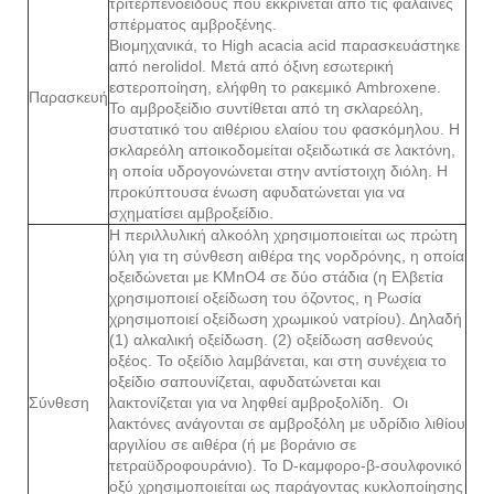
τριτερπενοειδούς που εκκρίνεται από τις φάλαινες
σπέρματος αμβροξένης.
Βιομηχανικά, το High acacia acid παρασκευάστηκε
από nerolidol. Μετά από όξινη εσωτερική
εστεροποίηση, ελήφθη το ρακεμικό Ambroxene.
Παρασκευή
Το αμβροξείδιο συντίθεται από τη σκλαρεόλη,
συστατικό του αιθέριου ελαίου του φασκόμηλου. Η
σκλαρεόλη αποικοδομείται οξειδωτικά σε λακτόνη,
η οποία υδρογονώνεται στην αντίστοιχη διόλη. Η
προκύπτουσα ένωση αφυδατώνεται για να
σχηματίσει αμβροξείδιο.
Η περιλλυλική αλκοόλη χρησιμοποιείται ως πρώτη
ύλη για τη σύνθεση αιθέρα της νορδρόνης, η οποία
οξειδώνεται με KMnO4 σε δύο στάδια (η Ελβετία
χρησιμοποιεί οξείδωση του όζοντος, η Ρωσία
χρησιμοποιεί οξείδωση χρωμικού νατρίου). Δηλαδή
(1) αλκαλική οξείδωση. (2) οξείδωση ασθενούς
οξέος. Το οξείδιο λαμβάνεται, και στη συνέχεια το
οξείδιο σαπουνίζεται, αφυδατώνεται και
Σύνθεση
λακτονίζεται για να ληφθεί αμβροξολίδη. Οι
λακτόνες ανάγονται σε αμβροξόλη με υδρίδιο λιθίου
αργιλίου σε αιθέρα (ή με βοράνιο σε
τετραϋδροφουράνιο). Το D-καμφορο-β-σουλφονικό
οξύ χρησιμοποιείται ως παράγοντας κυκλοποίησης