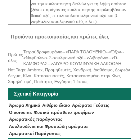
για την κυκλοποίηση διολών για τη λήψη ambrox
(ξένοι παράγοντες κυκλοποίησης περιλαμβάνουν
θειικό οξύ, π-τολουολοσουλφονικό οξύ και β-
ναφθαλενοσουλφονικό οξύ, κ.λπ.).
Προϊόντα προετοιμασίας και πρώτες ύλες
Τετραϋδροφουράνιο-->ΠΑΡΑ ΤΟΛΟΥΕΝΙΟ-->Όζον--
Πρώτες
>Ναφθαλινο-2-σουλφονικό οξύ-->Διβοράνιο-->D-
ύλες
ΚΑΜΦΟΡΑΣ-->ΔΙΥΔΡΟ ΚΟΥΜΙΝΥΛΙΚΗ ΑΛΚΟΟΛΗ
Hot Tags: Ambrox, Προμηθευτές, Χονδρική, Διαθέσιμο, Δωρεάν
Δείγμα, Κίνα, Κατασκευαστές, Κατασκευασμένο στην Κίνα,
Χαμηλή τιμή, Ποιότητα, Εγγύηση 1 έτους
Σχετική Κατηγορία
Άρωμα Χημικά
Αιθέριο έλαιο
Αρώματα
Γεύσεις
Oleoresins
Φυσικό πρόσθετο τροφίμων
Αρωματικός παράγοντας
Λουλουδένια και Φρουτώδη αρώματα
Αρωματικοί Παράγοντες