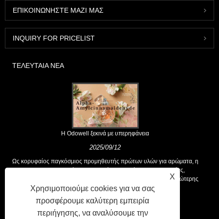
ΕΠΙΚΟΙΝΩΝΉΣΤΕ ΜΑΖΊ ΜΑΣ
INQUIRY FOR PRICELIST
ΤΕΛΕΥΤΑΊΑ ΝΈΑ
Η Odowell ξεκινά με υπερηφάνεια
2025/09/12
Ως κορυφαίος παγκόσμιος προμηθευτής πρώτων υλών για αρώματα, η
Odowell υποστηρίζει μια βασική φιλοσοφία της "καινοτομίας,
X
επικεντρωμένης στην ποιότητα", που παρέχει σταθερά λύσεις ανώτερης
Χρησιμοποιούμε cookies για να σας
αρωτικής στους πελάτες παγκοσμίως.
προσφέρουμε καλύτερη εμπειρία
περιήγησης, να αναλύσουμε την