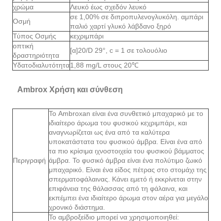
χρώμα
Λευκό έως σχεδόν λευκό
σε 1,00% σε διπροπυλενογλυκόλη. αμπάρι
Οσμή
παλιό χαρτί γλυκό λάβδανο ξηρό
Τύπος Οσμής
κεχριμπάρι
οπτική
[α]20/D 29°, c = 1 σε τολουόλιο
δραστηριότητα
Υδατοδιαλυτότητα
1,88 mg/L στους 20℃
Ambrox Χρήση και σύνθεση
Το Ambroxan είναι ένα συνθετικό μπαχαρικό με το
ιδιαίτερο άρωμα του φυσικού κεχριμπάρι, και
αναγνωρίζεται ως ένα από τα καλύτερα
υποκατάστατα του φυσικού άμβρα. Είναι ένα από
τα πιο κρίσιμα ιχνοστοιχεία του φυσικού βάμματος
Περιγραφή
άμβρα. Το φυσικό άμβρα είναι ένα πολύτιμο ζωικό
μπαχαρικό. Είναι ένα είδος πέτρας στο στομάχι της
σπερματοφάλαινας. Κάνει εμετό ή εκκρίνεται στην
επιφάνεια της θάλασσας από τη φάλαινα, και
εκπέμπει ένα ιδιαίτερο άρωμα στον αέρα για μεγάλο
χρονικό διάστημα.
Το αμβροξείδιο μπορεί να χρησιμοποιηθεί: