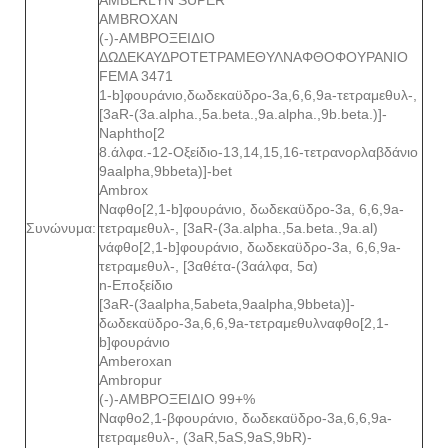
AMBROXAN
(-)-ΑΜΒΡΟΞΕΙΔΙΟ
ΔΩΔΕΚΑΥΔΡΟΤΕΤΡΑΜΕΘΥΛΝΑΦΘΟΦΟΥΡΑΝΙΟ
FEMA 3471
1-b]φουράνιο,δωδεκαϋδρο-3a,6,6,9a-τετραμεθυλ-,
[3aR-(3a.alpha.,5a.beta.,9a.alpha.,9b.beta.)]-
Naphtho[2
8.άλφα.-12-Οξείδιο-13,14,15,16-τετρανορλαβδάνιο
9aalpha,9bbeta)]-bet
Ambrox
Ναφθο[2,1-b]φουράνιο, δωδεκαϋδρο-3a, 6,6,9a-
Συνώνυμα:
τετραμεθυλ-, [3aR-(3a.alpha.,5a.beta.,9a.al)
νάφθο[2,1-b]φουράνιο, δωδεκαϋδρο-3a, 6,6,9a-
τετραμεθυλ-, [3αθέτα-(3αάλφα, 5α)
n-Εποξείδιο
[3aR-(3aalpha,5abeta,9aalpha,9bbeta)]-
δωδεκαϋδρο-3a,6,6,9a-τετραμεθυλναφθο[2,1-
b]φουράνιο
Amberoxan
Ambropur
(-)-ΑΜΒΡΟΞΕΙΔΙΟ 99+%
Ναφθο2,1-βφουράνιο, δωδεκαϋδρο-3a,6,6,9a-
τετραμεθυλ-, (3aR,5aS,9aS,9bR)-