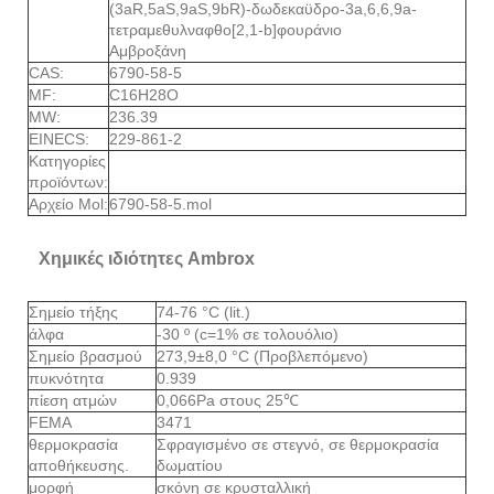
(3aR,5aS,9aS,9bR)-δωδεκαϋδρο-3a,6,6,9a-
τετραμεθυλναφθο[2,1-b]φουράνιο
Αμβροξάνη
CAS:
6790-58-5
MF:
C16H28O
MW:
236.39
EINECS:
229-861-2
Κατηγορίες
προϊόντων:
Αρχείο Mol:
6790-58-5.mol
Χημικές ιδιότητες Ambrox
Σημείο τήξης
74-76 °C (lit.)
άλφα
-30 º (c=1% σε τολουόλιο)
Σημείο βρασμού
273,9±8,0 °C (Προβλεπόμενο)
πυκνότητα
0.939
πίεση ατμών
0,066Pa στους 25℃
FEMA
3471
θερμοκρασία
Σφραγισμένο σε στεγνό, σε θερμοκρασία
αποθήκευσης.
δωματίου
μορφή
σκόνη σε κρυσταλλική