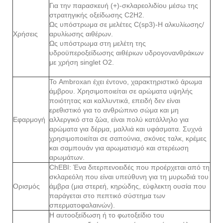
Για την παρασκευή (+)-σκλαρεολιδίου μέσω της
στρατηγικής οξείδωσης C2H2.
Ως υπόστρωμα σε μελέτες C(sp3)-H αλκυλίωσης/
Χρήσεις
αρυλίωσης αιθέρων.
Ως υπόστρωμα στη μελέτη της
υδροϋπεροξείδωσης αιθέριων υδρογονανθράκων
με χρήση singlet O2.
Το Ambroxan έχει έντονο, χαρακτηριστικό άρωμα
άμβρου. Χρησιμοποιείται σε αρώματα υψηλής
ποιότητας και καλλυντικά, επειδή δεν είναι
ερεθιστικό για το ανθρώπινο σώμα και μη
Εφαρμογή
αλλεργικό στα ζώα, είναι πολύ κατάλληλο για
αρώματα για δέρμα, μαλλιά και υφάσματα. Συχνά
χρησιμοποιείται σε σαπούνια, σκόνες ταλκ, κρέμες
και σαμπουάν για αρωματισμό και στερέωση
αρωμάτων.
ChEBI: Ένα διτερπενοειδές που προέρχεται από τη
σκλαρεόλη που είναι υπεύθυνη για τη μυρωδιά του
Ορισμός
άμβρα (μια στερεή, κηρώδης, εύφλεκτη ουσία που
παράγεται στο πεπτικό σύστημα των
σπερματοφαλαινών).
Η αυτοοξείδωση ή το φωτοξείδιο του