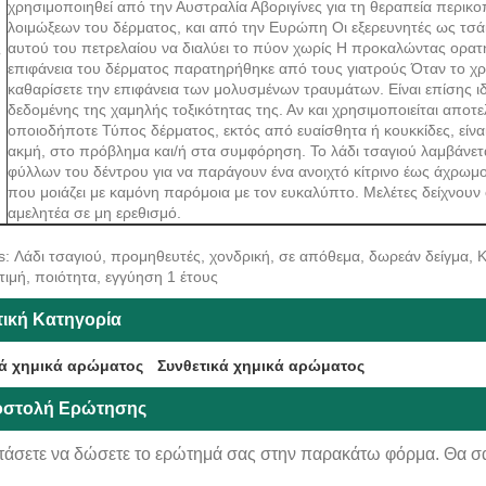
χρησιμοποιηθεί από την Αυστραλία Αβοριγίνες για τη θεραπεία περικ
λοιμώξεων του δέρματος, και από την Ευρώπη Οι εξερευνητές ως τσά
ς
αυτού του πετρελαίου να διαλύει το πύον χωρίς Η προκαλώντας ορατ
επιφάνεια του δέρματος παρατηρήθηκε από τους γιατρούς Όταν το χρη
καθαρίσετε την επιφάνεια των μολυσμένων τραυμάτων. Είναι επίσης ι
δεδομένης της χαμηλής τοξικότητας της. Αν και χρησιμοποιείται αποτ
οποιοδήποτε Τύπος δέρματος, εκτός από ευαίσθητα ή κουκκίδες, είνα
ακμή, στο πρόβλημα και/ή στα συμφόρηση. Το λάδι τσαγιού λαμβάνε
φύλλων του δέντρου για να παράγουν ένα ανοιχτό κίτρινο έως άχρωμ
που μοιάζει με καμόνη παρόμοια με τον ευκαλύπτο. Μελέτες δείχνουν ότ
αμελητέα σε μη ερεθισμό.
s: Λάδι τσαγιού, προμηθευτές, χονδρική, σε απόθεμα, δωρεάν δείγμα, 
τιμή, ποιότητα, εγγύηση 1 έτους
τική Κατηγορία
ά χημικά αρώματος
Συνθετικά χημικά αρώματος
στολή Ερώτησης
τάσετε να δώσετε το ερώτημά σας στην παρακάτω φόρμα. Θα σ