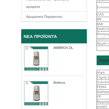
αρώματα
Συνώνυ
CAS:
Αρωματικοί Παράγοντες
MF:
MW:
EINECS
Κατηγορ
ΝΈΑ ΠΡΟΪΌΝΤΑ
προϊόν
Αρχείο 
AMBROX DL
Χημικ
άλφα
Σημείο
πυκνότ
Ambrox
FEMA
διαθλασ
FP
θερμοκ
μορφή