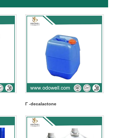
Γ -decalactone