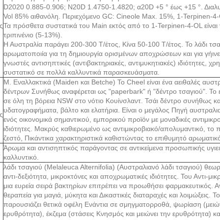
D2020 0.885-0.906; N20D 1.4750-1.4820; α20D +5 ° έως +15 °. Διαλυτ
Vol 85% αιθανόλη. Περιεχόμενο GC: Cineole Max. 15%, 1-Terpinen-4
ς
Τα πρόσθετα συστατικά του Main εκτός από το 1-Terpinen-4-OL είναι γ
τριπινένιο (5-13%).
Η Αυστραλία παράγει 200-300 T/έτος, Κίνα 50-100 T/έτος. Το λάδι τσα
αρωματοποιία για τη δημιουργία ορισμένων αποχρώσεων και για γήινε
γνωστές αντισηπτικές (αντιβακτηριακές, αντιμυκητιακές) ιδιότητες, χρ
συστατικό σε πολλά καλλυντικά παρασκευάσματα.
Μ. Εναλλακτικά (Maiden και Betche) Το Cheel είναι ένα αειθαλές αυστ
δέντρων Συνήθως αναφέρεται ως "paperbark" ή "δέντρο τσαγιού". Το ε
σε όλη τη βόρεια NSW στο νότιο Κουίνσλαντ. Τσάι δέντρο συνήθως κατ
υδατογραφήματα, βάλτο και ελατήρια. Είναι ο μεγάλος Πηγή αυστραλι
ς
ενός οικονομικά σημαντικού, εμπορικού προϊόν με μοναδικές αντιμικρ
ιδιότητες. Μακρύς καθιερωμένο ως αντιμικροβιακό/απολυμαντικό, το πετ
ζεστό, Πικάντικα χαρακτηριστικά καθιστώντας το επιθυμητό αρωματικ
Άρωμα και αντισηπτικός παράγοντας σε αντικείμενα προσωπικής υγι
ς
καλλυντικό.
λάδι τσαγιού (Melaleuca Alternifolia) (Αυστραλιανό λάδι τσαγιού) θεω
αντι-δεξιότητα, μικροκτόνες και αποχρωματικές ιδιότητες. Του Αντι-μ
μια ευρεία σειρά βακτηρίων επιτρέπει να προωθήσει φαρμακευτικός. Α
θεραπεία για μαγιά, μύκητα και Δικαστικές διαταραχές και λοιμώξεις. Τ
παρουσιάζει θετικά οφέλη Ενάντια σε σμηγματορροθά, ψωρίαση (μειών
ερυθρότητα), έκζεμα (στάσεις Κνησμός και μειώνει την ερυθρότητα) και