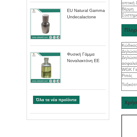
οπτική 
Βέρμη
EU Natural Gamma
Σύστημ
Undecalactone
Πληρ
Κώδικε
Δηλώσε
Φυσική Γάμμα
Δηλώσε
Νοναλακτόνη ΕΕ
ασφαλε
WGK Γε
Ριπές
Τοξικότ
Όλα τα νέα προϊόντα
Χρήσ