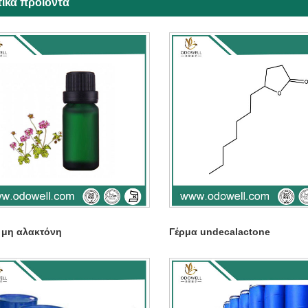
τικά προϊόντα
 μη αλακτόνη
Γέρμα undecalactone