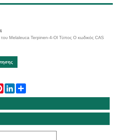
Live
4
 του Melaleuca Terpinen-4-Ol Τύπος Ο κωδικός CAS
τησης
tsApp
Pinterest
LinkedIn
Share