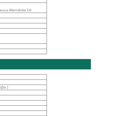
uca Alternifolia Oil
άβει.)