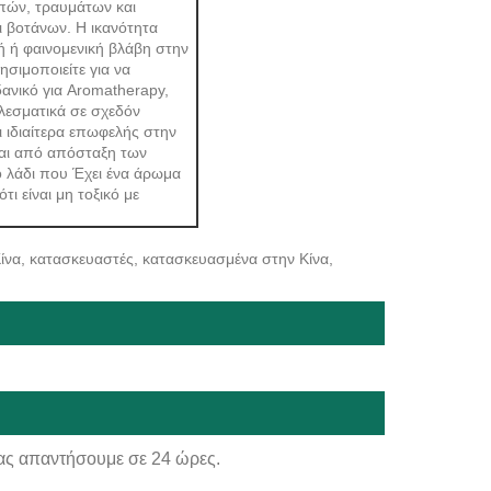
οπών, τραυμάτων και
ι βοτάνων. Η ικανότητα
ή ή φαινομενική βλάβη στην
σιμοποιείτε για να
δανικό για Aromatherapy,
ελεσματικά σε σχεδόν
ι ιδιαίτερα επωφελής στην
ται από απόσταξη των
ο λάδι που Έχει ένα άρωμα
ι είναι μη τοξικό με
Κίνα, κατασκευαστές, κατασκευασμένα στην Κίνα,
ας απαντήσουμε σε 24 ώρες.