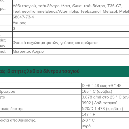
Λάδι τσαγιού, τσάι-δέντρο έλαια, έλαια, τσάι-δέντρο, T36-C7,
μα:
Teatreeoilfrommelaleuca*Alternifolia, Teebaumol, Melasol, Melale
68647-73-4
Ακυρος
0
:
ίες
Φυσικό εκχύλισμα φυτών, γεύσεις και αρώματα
των:
mol:
Μέτρωτος Αρχείο
ές ιδιότητες λαδιού δέντρου τσαγιού
D +6 ° 48 έως +9 ° 48
 βρασμού
165 ° C (ανάβει.)
ητα
0,878 g/ml στο 25 ° C (αν
3902 | Λάδι τσαγιού
τικός δείκτης
N20/D 1.478 (κρεβάτι.)
147 ° F
ρασία αποθήκευσης.
2-8 ° C
υγρό