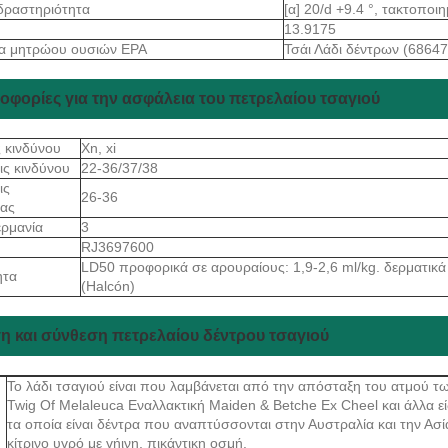
δραστηριότητα
[α] 20/d +9.4 °, τακτοποι
13.9175
α μητρώου ουσιών EPA
Τσάι Λάδι δέντρων (68647
οφορίες για την ασφάλεια του πετρελαίου τσαγιού
ς κινδύνου
Xn, xi
ις κινδύνου
22-36/37/38
ις
26-36
ίας
ρμανία
3
RJ3697600
LD50 προφορικά σε αρουραίους: 1,9-2,6 ml/kg. δερματικά 
ητα
(Halcón)
η και σύνθεση πετρελαίου δέντρου τσαγιού
Το λάδι τσαγιού είναι που λαμβάνεται από την απόσταξη του ατμού τω
Twig Of Melaleuca Εναλλακτική Maiden & Betche Ex Cheel και άλλα ε
τα οποία είναι δέντρα που αναπτύσσονται στην Αυστραλία και την Ασί
κίτρινο υγρό με γήινη, πικάντικη οσμή.