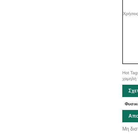
Χρήσει
Hot Tag
χαμηλή 
Σχε
Φυσικ
Απο
Μη δισ