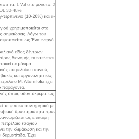
ότητα: 1 Vol στο μέγιστο. 2
-OL 30-48%.
-τερπινένιο (10-28%) και α-
γιού χρησιμοποιείται στο
ς σημειώσεις. Λόγω του
ησιμοποιείται ως Ένα ενεργό
ραλιανό είδος δέντρων
ύρος διανομής επεκτείνεται
οικεί σε μόνιμα
ανής πετρελαίου τσαγιού,
οβιακές και οργανοληπτικές
ρέλαιο M. Alternifolia έχει
ό παράγοντα.
εινής όπως οδοντόκρεμα. ως
ρείται φυσικό συντηρητικό με
ικροβιακή δραστηριότητα προς
ναγνωρίζεται ως επίκαιρη
ο πετρέλαιο τσαγιού
ει την κλιμάκωση και την
 δερματίτιδα. Έχει