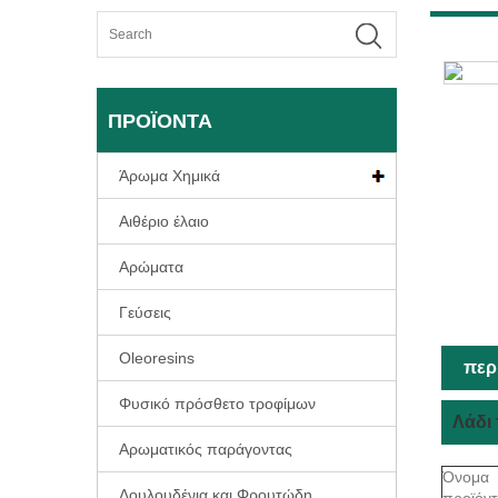
ΠΡΟΪΌΝΤΑ
Άρωμα Χημικά
Αιθέριο έλαιο
Αρώματα
Γεύσεις
Oleoresins
περ
Φυσικό πρόσθετο τροφίμων
Λάδι
Αρωματικός παράγοντας
Όνομα
Λουλουδένια και Φρουτώδη
προϊόντ