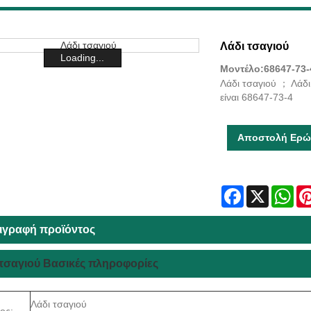
Λάδι τσαγιού
Loading...
Μοντέλο:68647-73-
Λάδι τσαγιού ； Λάδι
είναι 68647-73-4
Αποστολή Ερώ
Facebook
X
Wha
ιγραφή προϊόντος
 τσαγιού Βασικές πληροφορίες
Λάδι τσαγιού
ος: