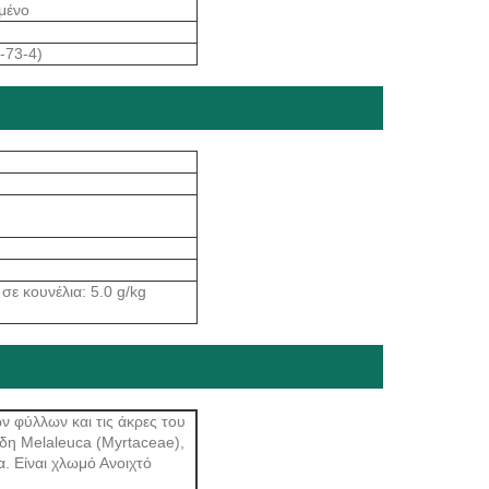
ημένο
-73-4)
σε κουνέλια: 5.0 g/kg
ν φύλλων και τις άκρες του
ίδη Melaleuca (Myrtaceae),
α. Είναι χλωμό Ανοιχτό