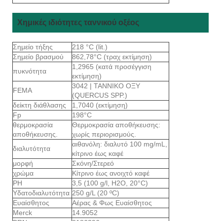
Χημικές ιδιότητες ταννικού οξέος
Σημείο τήξης
218 °C (lit.)
Σημείο βρασμού
862,78°C (τραχ εκτίμηση)
1,2965 (κατά προσέγγιση
πυκνότητα
εκτίμηση)
3042 | ΤΑΝΝΙΚΟ ΟΞΥ
FEMA
(QUERCUS SPP.)
δείκτη διάθλασης
1,7040 (εκτίμηση)
Fp
198°C
θερμοκρασία
Θερμοκρασία αποθήκευσης:
αποθήκευσης.
χωρίς περιορισμούς.
αιθανόλη: διαλυτό 100 mg/mL,
διαλυτότητα
κίτρινο έως καφέ
μορφή
Σκόνη/Στερεό
χρώμα
Κίτρινο έως ανοιχτό καφέ
PH
3,5 (100 g/l, H2O, 20°C)
Υδατοδιαλυτότητα
250 g/L (20 ºC)
Ευαίσθητος
Αέρας & Φως Ευαίσθητος
Merck
14.9052