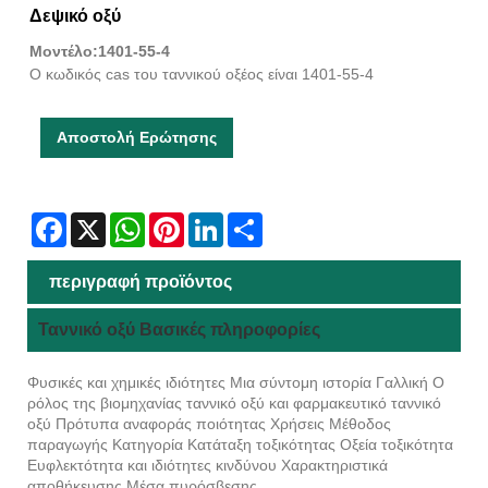
Δεψικό οξύ
Μοντέλο:1401-55-4
Ο κωδικός cas του ταννικού οξέος είναι 1401-55-4
Αποστολή Ερώτησης
Facebook
X
WhatsApp
Pinterest
LinkedIn
Share
περιγραφή προϊόντος
Ταννικό οξύ Βασικές πληροφορίες
Φυσικές και χημικές ιδιότητες Μια σύντομη ιστορία Γαλλική Ο
ρόλος της βιομηχανίας ταννικό οξύ και φαρμακευτικό ταννικό
οξύ Πρότυπα αναφοράς ποιότητας Χρήσεις Μέθοδος
παραγωγής Κατηγορία Κατάταξη τοξικότητας Οξεία τοξικότητα
Ευφλεκτότητα και ιδιότητες κινδύνου Χαρακτηριστικά
αποθήκευσης Μέσα πυρόσβεσης