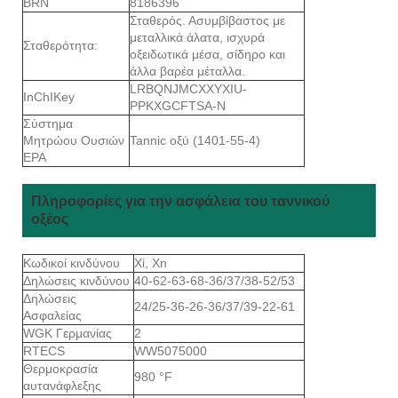
BRN
8186396
Σταθερός. Ασυμβίβαστος με
μεταλλικά άλατα, ισχυρά
Σταθερότητα:
οξειδωτικά μέσα, σίδηρο και
άλλα βαρέα μέταλλα.
LRBQNJMCXXYXIU-
InChIKey
PPKXGCFTSA-N
Σύστημα
Μητρώου Ουσιών
Tannic οξύ (1401-55-4)
EPA
Πληροφορίες για την ασφάλεια του ταννικού
οξέος
Κωδικοί κινδύνου
Xi, Xn
Δηλώσεις κινδύνου
40-62-63-68-36/37/38-52/53
Δηλώσεις
24/25-36-26-36/37/39-22-61
Ασφαλείας
WGK Γερμανίας
2
RTECS
WW5075000
Θερμοκρασία
980 °F
αυτανάφλεξης