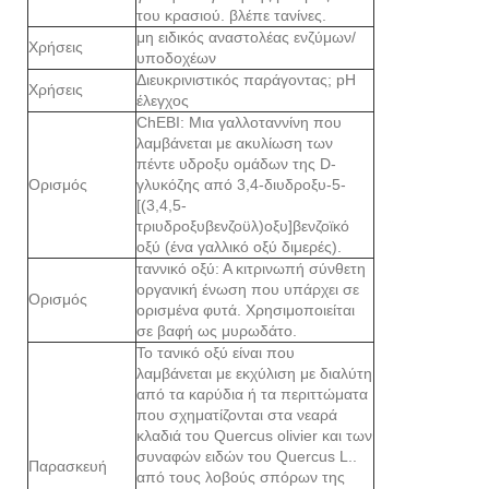
του κρασιού. βλέπε τανίνες.
μη ειδικός αναστολέας ενζύμων/
Χρήσεις
υποδοχέων
Διευκρινιστικός παράγοντας; pH
Χρήσεις
έλεγχος
ChEBI: Μια γαλλοταννίνη που
λαμβάνεται με ακυλίωση των
πέντε υδροξυ ομάδων της D-
Ορισμός
γλυκόζης από 3,4-διυδροξυ-5-
[(3,4,5-
τριυδροξυβενζοϋλ)οξυ]βενζοϊκό
οξύ (ένα γαλλικό οξύ διμερές).
ταννικό οξύ: Α κιτρινωπή σύνθετη
οργανική ένωση που υπάρχει σε
Ορισμός
ορισμένα φυτά. Χρησιμοποιείται
σε βαφή ως μυρωδάτο.
Το τανικό οξύ είναι που
λαμβάνεται με εκχύλιση με διαλύτη
από τα καρύδια ή τα περιττώματα
που σχηματίζονται στα νεαρά
κλαδιά του Quercus olivier και των
συναφών ειδών του Quercus L..
Παρασκευή
από τους λοβούς σπόρων της