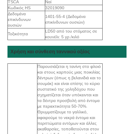
TSCA
Ναί
Κωδικός HS
32019090
Δεδομένα
1401-55-4 (Δεδομένα
επικίνδυνων
επικίνδυνων ουσιών)
ουσιών
LD50 από του στόματος σε
Τοξικότητα
κουνέλι: 5 γρ./κιλό
Χρήση και σύνθεση ταννικού οξέος
Παρουσιάζεται η τανίνη στο φλοιό
και στους καρπούς μιας ποικιλίας
δέντρων (όπως η βελανιδιά και το
σουμάκ) και είναι επίσης το κύριο
συστατικό της χοληδόχου που
σχηματίζεται όταν υπόκεινται και
τα δέντρα προσβολή από έντομα
με περιεκτικότητα 50-70%.
Θρυμματίζουμε το γαλλικό,
αφαιρούμε το νεκρά έντομα και
περιττώματα εντόμων και άλλες
ακαθαρσίες, τοποθετούνται στον