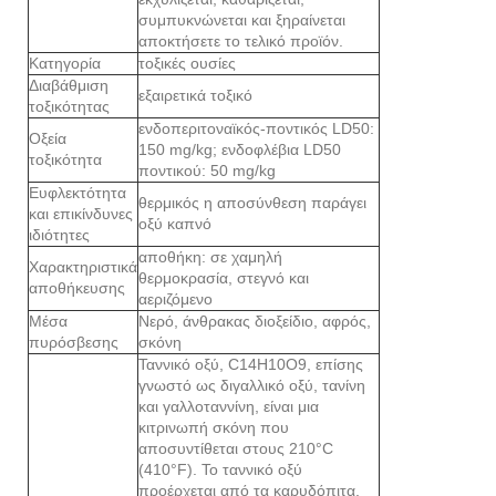
συμπυκνώνεται και ξηραίνεται
αποκτήσετε το τελικό προϊόν.
Κατηγορία
τοξικές ουσίες
Διαβάθμιση
εξαιρετικά τοξικό
τοξικότητας
ενδοπεριτοναϊκός-ποντικός LD50:
Οξεία
150 mg/kg; ενδοφλέβια LD50
τοξικότητα
ποντικού: 50 mg/kg
Ευφλεκτότητα
θερμικός η αποσύνθεση παράγει
και επικίνδυνες
οξύ καπνό
ιδιότητες
αποθήκη: σε χαμηλή
Χαρακτηριστικά
θερμοκρασία, στεγνό και
αποθήκευσης
αεριζόμενο
Μέσα
Νερό, άνθρακας διοξείδιο, αφρός,
πυρόσβεσης
σκόνη
Ταννικό οξύ, C14H10O9, επίσης
γνωστό ως διγαλλικό οξύ, τανίνη
και γαλλοταννίνη, είναι μια
κιτρινωπή σκόνη που
αποσυντίθεται στους 210°C
(410°F). Το ταννικό οξύ
προέρχεται από τα καρυδόπιτα.