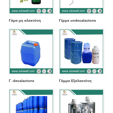
Γάμα μη αλακτόνη
Γέρμα undecalactone
Γ -decalactone
Γάμμα Εξαλακτόνη