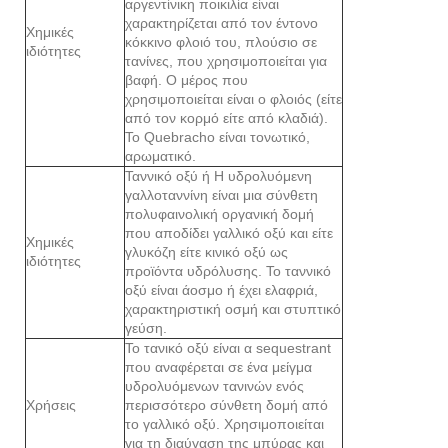
αργεντίνικη ποικιλία είναι
χαρακτηρίζεται από τον έντονο
Χημικές
κόκκινο φλοιό του, πλούσιο σε
ιδιότητες
τανίνες, που χρησιμοποιείται για
βαφή. Ο μέρος που
χρησιμοποιείται είναι ο φλοιός (είτε
από τον κορμό είτε από κλαδιά).
Το Quebracho είναι τονωτικό,
αρωματικό.
Ταννικό οξύ ή Η υδρολυόμενη
γαλλοταννίνη είναι μια σύνθετη
πολυφαινολική οργανική δομή
που αποδίδει γαλλικό οξύ και είτε
Χημικές
γλυκόζη είτε κινικό οξύ ως
ιδιότητες
προϊόντα υδρόλυσης. Το ταννικό
οξύ είναι άοσμο ή έχει ελαφριά,
χαρακτηριστική οσμή και στυπτικό
γεύση.
Το τανικό οξύ είναι α sequestrant
που αναφέρεται σε ένα μείγμα
υδρολυόμενων τανινών ενός
Χρήσεις
περισσότερο σύνθετη δομή από
το γαλλικό οξύ. Χρησιμοποιείται
για τη διαύγαση της μπύρας και