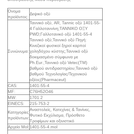
Όνομα
Δεψικό οξύ
προϊόντος:
Ταννικό οξύ, AR, Tannic οξύ 1401-55-
4 Γαλλοταννίνη;ΤΑΝΝΙΚΟ ΟΞΥ
PWD;Γαλλοτανικό οξύ 1401-55-4
Ταννικό οξύ;Ταννικό οξύ Πηγή:
Κινεζικοί φυσικοί ξηροί καρποί
Συνώνυμα:
χοληδόχου κύστης;Ταννικό οξύ
δοκιμασμένο σύμφωνα με
Ph.Eur.;Ταννικό οξύ Vetec(TM)
βαθμού αντιδραστηρίου;Ταννικό οξύ
βαθμού Τεχνολογίας/Τεχονικού
οξέος(Pharmaceut)
CAS:
1401-55-4
MF:
C76H52O46
MW:
1701.2
EINECS:
215-753-2
Αναστολείς, Κατεχίνες & Τανίνες,
Κατηγορίες
Φυτικό Εκχύλισμα, Πρόσθετο
προϊόντων:
Τροφίμων και οξινιστικό
Αρχείο Mol:
1401-55-4.mol