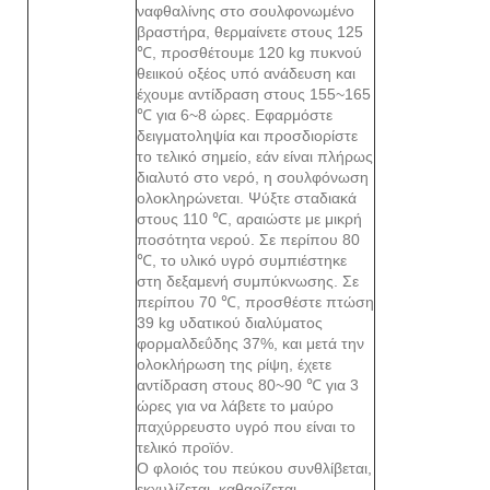
ναφθαλίνης στο σουλφονωμένο
βραστήρα, θερμαίνετε στους 125
℃, προσθέτουμε 120 kg πυκνού
θειικού οξέος υπό ανάδευση και
έχουμε αντίδραση στους 155~165
℃ για 6~8 ώρες. Εφαρμόστε
δειγματοληψία και προσδιορίστε
το τελικό σημείο, εάν είναι πλήρως
διαλυτό στο νερό, η σουλφόνωση
ολοκληρώνεται. Ψύξτε σταδιακά
στους 110 ℃, αραιώστε με μικρή
ποσότητα νερού. Σε περίπου 80
℃, το υλικό υγρό συμπιέστηκε
στη δεξαμενή συμπύκνωσης. Σε
περίπου 70 ℃, προσθέστε πτώση
39 kg υδατικού διαλύματος
φορμαλδεΰδης 37%, και μετά την
ολοκλήρωση της ρίψη, έχετε
αντίδραση στους 80~90 ℃ για 3
ώρες για να λάβετε το μαύρο
παχύρρευστο υγρό που είναι το
τελικό προϊόν.
Ο φλοιός του πεύκου συνθλίβεται,
εκχυλίζεται, καθαρίζεται,