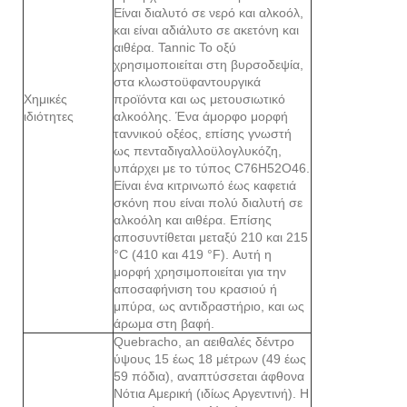
Είναι διαλυτό σε νερό και αλκοόλ,
και είναι αδιάλυτο σε ακετόνη και
αιθέρα. Tannic Το οξύ
χρησιμοποιείται στη βυρσοδεψία,
στα κλωστοϋφαντουργικά
Χημικές
προϊόντα και ως μετουσιωτικό
ιδιότητες
αλκοόλης. Ένα άμορφο μορφή
ταννικού οξέος, επίσης γνωστή
ως πενταδιγαλλοϋλογλυκόζη,
υπάρχει με το τύπος C76H52O46.
Είναι ένα κιτρινωπό έως καφετιά
σκόνη που είναι πολύ διαλυτή σε
αλκοόλη και αιθέρα. Επίσης
αποσυντίθεται μεταξύ 210 και 215
°C (410 και 419 °F). Αυτή η
μορφή χρησιμοποιείται για την
αποσαφήνιση του κρασιού ή
μπύρα, ως αντιδραστήριο, και ως
άρωμα στη βαφή.
Quebracho, an αειθαλές δέντρο
ύψους 15 έως 18 μέτρων (49 έως
59 πόδια), αναπτύσσεται άφθονα
Νότια Αμερική (ιδίως Αργεντινή). Η