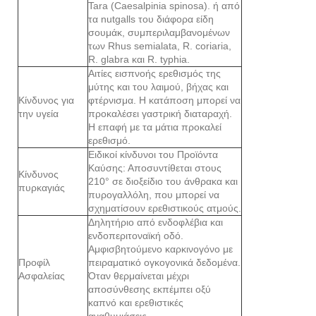
Tara (Caesalpinia spinosa). ή από
τα nutgalls του διάφορα είδη
σουμάκ, συμπεριλαμβανομένων
των Rhus semialata, R. coriaria,
R. glabra και R. typhia.
Αιτίες εισπνοής ερεθισμός της
μύτης και του λαιμού, βήχας και
Κίνδυνος για
φτέρνισμα. Η κατάποση μπορεί να
την υγεία
προκαλέσει γαστρική διαταραχή.
Η επαφή με τα μάτια προκαλεί
ερεθισμό.
Ειδικοί κίνδυνοι του Προϊόντα
Καύσης: Αποσυντίθεται στους
Κίνδυνος
210° σε διοξείδιο του άνθρακα και
πυρκαγιάς
πυρογαλλόλη, που μπορεί να
σχηματίσουν ερεθιστικούς ατμούς.
Δηλητήριο από ενδοφλέβια και
ενδοπεριτοναϊκή οδό.
Αμφισβητούμενο καρκινογόνο με
Προφίλ
πειραματικό ογκογονικά δεδομένα.
Ασφαλείας
Όταν θερμαίνεται μέχρι
αποσύνθεσης εκπέμπει οξύ
καπνό και ερεθιστικές
αναθυμιάσεις.