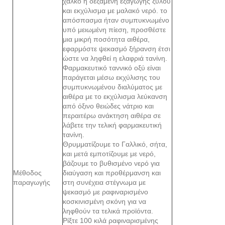
χαλκό ή δεξαμενή εξαγωγής ξύλου
και εκχύλισμα με μαλακό νερό. το
απόσπασμα ήταν συμπυκνωμένο
υπό μειωμένη πίεση, προσθέστε
μια μικρή ποσότητα αιθέρα,
εφαρμόστε ψεκασμό ξήρανση έτσι
ώστε να ληφθεί η ελαφριά τανίνη.
Φαρμακευτικό ταννικό οξύ είναι
παράγεται μέσω εκχύλισης του
συμπυκνωμένου διαλύματος με
αιθέρα με το εκχύλισμα λεύκανση
από όξινο θειώδες νάτριο και
περαιτέρω ανάκτηση αιθέρα σε
λάβετε την τελική φαρμακευτική
τανίνη.
Θρυμματίζουμε το Γαλλικό, σήτα,
και μετά εμποτίζουμε με νερό,
βάζουμε το βυθισμένο νερό για
Μέθοδος
διαύγαση και προθέρμανση και
παραγωγής
στη συνέχεια στέγνωμα με
ψεκασμό με ραφιναρισμένο
κοσκινισμένη σκόνη για να
ληφθούν τα τελικά προϊόντα.
Ρίξτε 100 κιλά ραφιναρισμένης