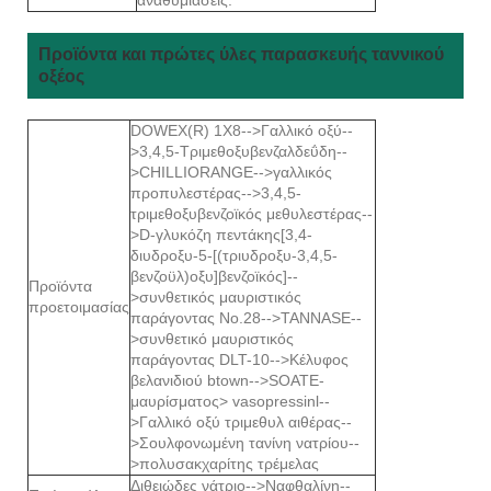
Προϊόντα και πρώτες ύλες παρασκευής ταννικού
οξέος
DOWEX(R) 1X8-->Γαλλικό οξύ--
>3,4,5-Τριμεθοξυβενζαλδεΰδη--
>CHILLIORANGE-->γαλλικός
προπυλεστέρας-->3,4,5-
τριμεθοξυβενζοϊκός μεθυλεστέρας--
>D-γλυκόζη πεντάκης[3,4-
διυδροξυ-5-[(τριυδροξυ-3,4,5-
βενζοϋλ)οξυ]βενζοϊκός]--
Προϊόντα
>συνθετικός μαυριστικός
προετοιμασίας
παράγοντας No.28-->TANNASE--
>συνθετικό μαυριστικός
παράγοντας DLT-10-->Κέλυφος
βελανιδιού btown-->SOATE-
μαυρίσματος> vasopressinl--
>Γαλλικό οξύ τριμεθυλ αιθέρας--
>Σουλφονωμένη τανίνη νατρίου--
>πολυσακχαρίτης τρέμελας
Διθειώδες νάτριο-->Ναφθαλίνη--