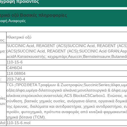
ιγραφή προϊόντος
τρικό οξύ Βασικές πληροφορίες
ραφή Αναφορές
Ηλεκτρικό οξύ
ος:
SUCCINIC Acid, REAGENT (ACS)SUCCINIC Acid, REAGENT (ACS
μα:
(ACS)SUCCINIC Acid, REAGENT (ACS);SUCCINIC Acid GRAN;Asparti
acidA Κατασκευαστής; κεχριμπάρι;Asuccin;Bernsteinsaure;Butaned
110-15-6
C4H6O4
118.08804
:
203-740-4
TCI-;ΠΡΟΣΘΕΤΑ Τροφίμων & Ζωοτροφών;SuccinicSeries;άλφα,ωμέ
οξέα;άλφα,ωμέγα-διλειτουργικά αλκάνια;μονολειτουργικά & άλφα,ωμ
αλκάνια;ετερόκυκλοι;αναστολείς;ACS BlocksC5Carbox1. Ενώσεις, κ
ίες
σύνθεση, βασικές χημικές ουσίες, ανόργανα άλατα, οργανικά δομικά 
των:
της έρευνας, διαλύματα και αντιδραστήρια, χημικό αντιδραστήριο, 
προϊόν, φυτοχημικά, πρότυπα αναφοράς από κινεζικά φαρμακευτικ
χημικά βότανα (TCM).
Mol:
110-15-6.mol