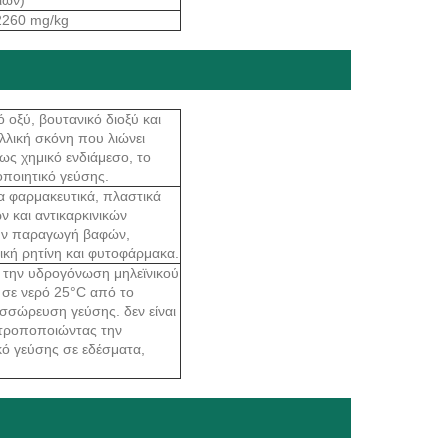
2260 mg/kg
οξύ, βουτανικό διοξύ και
λλική σκόνη που λιώνει
ως χημικό ενδιάμεσο, το
οποιητικό γεύσης.
τα φαρμακευτικά, πλαστικά
ν και αντικαρκινικών
την παραγωγή βαφών,
τική ρητίνη και φυτοφάρμακα.
με την υδρογόνωση μηλεϊνικού
ό σε νερό 25°C από το
υσσώρευση γεύσης. δεν είναι
 τροποποιώντας την
ικό γεύσης σε εδέσματα,