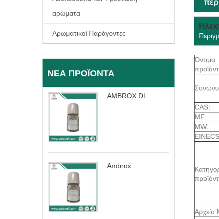
περ
αρώματα
Ηλεκ
Αρωματικοί Παράγοντες
Περιγ
Όνομα
προϊόντ
ΝΈΑ ΠΡΟΪΌΝΤΑ
Συνώνυ
AMBROX DL
CAS:
MF:
MW:
EINECS
Ambrox
Κατηγορ
προϊόν
Αρχείο 