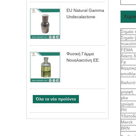
EU Natural Gamma
Χημικ
Undecalactone
Σημείο 
Σημείο
πυκνότ
FEMA
Φυσική Γάμμα
δείκτη 
Νοναλακτόνη ΕΕ
Fp
θερμοκ
αποθήκ
διαλυτ
μορφή
pka
Όλα τα νέα προϊόντα
χρώμα
PH
Υδατοδ
Merck
BRN