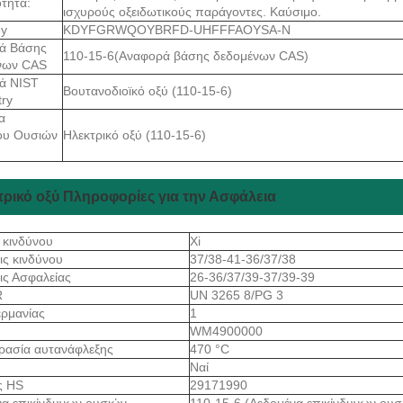
τητα:
ισχυρούς οξειδωτικούς παράγοντες. Καύσιμο.
ey
KDYFGRWQOYBRFD-UHFFFAOYSA-N
ά Βάσης
110-15-6(Αναφορά βάσης δεδομένων CAS)
νων CAS
ά NIST
Βουτανοδιοϊκό οξύ (110-15-6)
ry
α
υ Ουσιών
Ηλεκτρικό οξύ (110-15-6)
τρικό οξύ Πληροφορίες για την Ασφάλεια
 κινδύνου
Xi
ις κινδύνου
37/38-41-36/37/38
ις Ασφαλείας
26-36/37/39-37/39-39
R
UN 3265 8/PG 3
ρμανίας
1
S
WM4900000
ρασία αυτανάφλεξης
470 °C
Ναί
ς HS
29171990
α επικίνδυνων ουσιών
110-15-6 (Δεδομένα επικίνδυνων ουσ