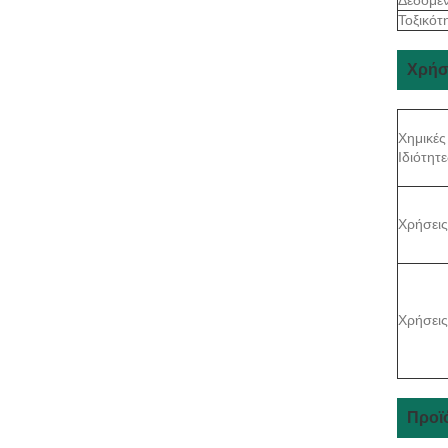
Τοξικότ
Χρήσ
Χημικές
Ιδιότητε
Χρήσεις
Χρήσεις
Προϊ