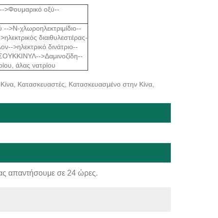
-->Φουμαρικό οξύ--
 -->Ν-χλωροηλεκτριμίδιο--
->ηλεκτρικός διαιθυλεστέρας-
ον-->ηλεκτρικό δινάτριο--
ΣΟΥΚΚΙΝΥΛ-->Δαμινοζίδη--
ίου, άλας νατρίου
, Κίνα, Κατασκευαστές, Κατασκευασμένο στην Κίνα,
ας απαντήσουμε σε 24 ώρες.