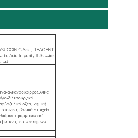
)SUCCINIC Acid, REAGENT
c Acid Impurity 8;Succinic
iacid
γα-αλκανοδικαρβοξυλικά
έγα-διλειτουργικά
αρβοξυλικά οξέα, χημική
στοιχεία, βασικά στοιχεία
ενδιάμεσο φαρμακευτικό
ά βότανα, τυποποιημένα