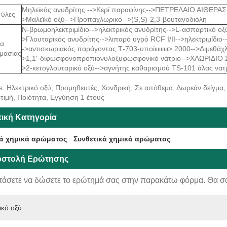
Μηλεϊκός ανυδρίτης -->Κερί παραφίνης-->ΠΕΤΡΕΛΑΙΟ ΑΙΘΕΡΑΣ
 ύλες
>Μαλεϊκό οξύ-->Προπαχλωρικό-->(S,S)-2,3-βουτανοδιόλη
Ν-βρωμοηλεκτριμίδιο-->ηλεκτρικός ανυδρίτης-->L-ασπαρτικό οξύ
>Γλουταρικός ανυδρίτης-->λιπαρό υγρό RCF I/II-->ηλεκτριμίδιο-
τα
->αντισκωριακός παράγοντας Τ-703-υποϊιιιιιιιιι> 2000-->Διμεθάχλ
μασίας
>1,1'-διφωσφονοπροπιονυλοξυφωσφονικό νάτριο-->ΧΛΩΡΙΔΙΟ 
>2-κετογλουταρικό οξύ-->αγνήτης καθαρισμού TS-101 άλας νατρ
s: Ηλεκτρικό οξύ, Προμηθευτές, Χονδρική, Σε απόθεμα, Δωρεάν δείγμα
τιμή, Ποιότητα, Εγγύηση 1 έτους
τική Κατηγορία
ά χημικά αρώματος
Συνθετικά χημικά αρώματος
στολή Ερώτησης
τάσετε να δώσετε το ερώτημά σας στην παρακάτω φόρμα. Θα σ