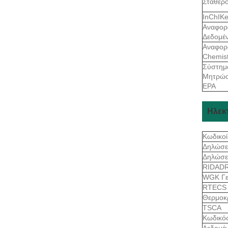
Σταθερό
InChIK
Αναφορ
Δεδομέ
Αναφορ
Chemist
Σύστημ
Μητρώο
EPA
Ηλεκ
Κωδικοί
Δηλώσε
Δηλώσε
RIDAD
WGK Γε
RTEC
Θερμοκ
TSCA
Κωδικό
Δεδομέν