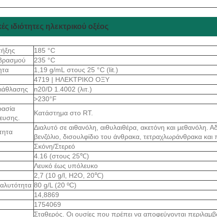
ές ιδιότητες ηλεκτρικού οξέος
τήξης
185 °C
 βρασμού
235 °C
ητα
1,19 g/mL στους 25 °C (lit.)
4719 | ΗΛΕΚΤΡΙΚΟ ΟΞΥ
διάθλασης
n20/D 1.4002 (λιτ.)
>230°F
ρασία
Κατάστημα στο RT.
ευσης.
Διαλυτό σε αιθανόλη, αιθυλαιθέρα, ακετόνη και μεθανόλη. Α
ότητα
βενζόλιο, δισουλφίδιο του άνθρακα, τετραχλωράνθρακα και 
Σκόνη/Στερεό
4.16 (στους 25℃)
Λευκό έως υπόλευκο
2,7 (10 g/l, H2O, 20℃)
ιαλυτότητα
80 g/L (20 ºC)
14,8869
1754069
Σταθερός. Οι ουσίες που πρέπει να αποφεύγονται περιλαμβ