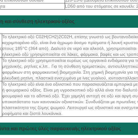
ητα
LD50 από του στόματος σε κουνέλι: 
η και σύνθεση ηλεκτρικού οξέος
Το ηλεκτρικό οξύ C02H(CH2)2C02H, επίσης γνωστό ως βουτανοδιοϊκό 
κεχριμπαρένιο οξύ, είναι ένα άχρωμο άοσμο πρίσματα ή λευκή κρυστα
ς
στους 185°C (364 από). Διαλυτό σε νερό και αλκοόλ, χρησιμοποιείται 
ηλεκτρικό οξύ χρησιμοποιείται σε λάκες, φάρμακα, βαφές και ως τροπ
Το ηλεκτρικό οξύ χρησιμοποιείται ευρέως ως οργανικά ενδιάμεσα για 
μηχανικής, ρητίνες κ.λπ.. Για τη σύνθεση ηρεμιστικών, αντισυλληπτικώ
φαρμάκων στη φαρμακευτική βιομηχανία. Στη χημική βιομηχανία για 
αλκυδική ρητίνη, πλαστικά ενισχυμένα με ίνες γυαλιού, ιοντοανταλλακ
Το ηλεκτρικό οξύ είναι ένα οξινιστικό που παρασκευάζεται εμπορικά 
ή φουμαρικού οξέος. Είναι μη υγροσκοπικό οξύ αλλά είναι πιο διαλυτ
φουμαρικό και το αδιπικό οξύ. Έχει χαμηλή αντοχή σε οξύ και αργή σ
υποκατάστατο των κανονικών οξινιστικών. Συνδυάζεται με πρωτεΐνες
πλαστικότητα της ζύμης ψωμιού. Λειτουργεί ως οξινιστικό και ενισχυτ
ροφήματα και ζεστά λουκάνικα.
όντα και πρώτες ύλες παρασκευής ηλεκτρικού οξέος