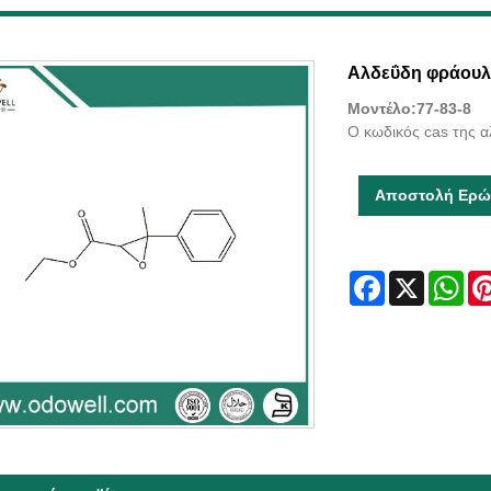
Αλδεΰδη φράουλ
Μοντέλο:77-83-8
Ο κωδικός cas της α
Αποστολή Ερώ
Facebook
X
Wha