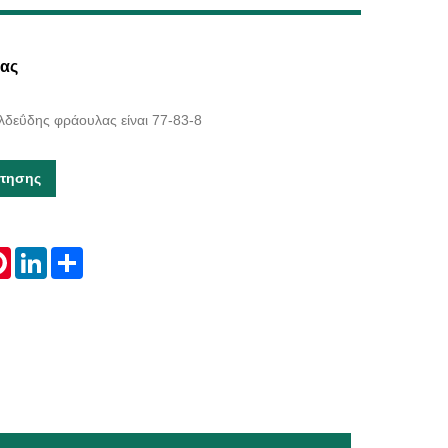
Live
ας
λδεΰδης φράουλας είναι 77-83-8
τησης
tsApp
Pinterest
LinkedIn
Share