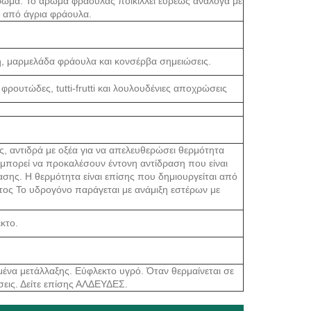
άρωμα. Το άρωμα φράουλας ποικίλλει ευρέως ανάλογα με
 από άγρια ​​φράουλα.
η, μαρμελάδα φράουλα και κονσέρβα σημειώσεις.
ρουτώδες, tutti-frutti και λουλουδένιες αποχρώσεις
ς, αντιδρά με οξέα για να απελευθερώσει θερμότητα
α μπορεί να προκαλέσουν έντονη αντίδραση που είναι
ασης. Η θερμότητα είναι επίσης που δημιουργείται από
τος Το υδρογόνο παράγεται με ανάμιξη εστέρων με
κτο.
μένα μετάλλαξης. Εύφλεκτο υγρό. Όταν θερμαίνεται σε
σεις. Δείτε επίσης ΑΛΔΕΥΔΕΣ.