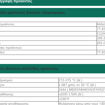
ιγραφή προϊόντος
ΰδη φράουλας Βασικές πληροφορίες
προϊόντος:
Αλδε
77-8
C12
206.
:
201-
ίες προϊόντων:
Mol:
77-83
κές ιδιότητες αλδεΰδης φράουλας
 βρασμού
272-275 °C (lit.)
ητα
1,087 g/mL στ 25 °C (lit.)
2444 | ΜΕΘΥΛΦΑΝΥΛΟΓΛΥΚΟ
διάθλασης
n20/D 1.505 (lit.)
>230°F
ρασία αποθήκευσης.
Φυλάσσετε κάτω από τους +30