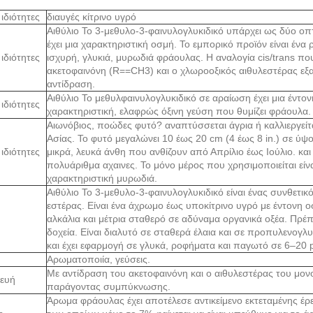
 ιδιότητες
διαυγές κίτρινο υγρό
Αιθύλιο Το 3-μεθυλο-3-φαινυλογλυκιδικό υπάρχει ως δύο οπτι
έχει μια χαρακτηριστική οσμή. Το εμπορικό προϊόν είναι ένα 
 ιδιότητες
ισχυρή, γλυκιά, μυρωδιά φράουλας. Η αναλογία cis/trans 
ακετοφαινόνη (R==CH3) και ο χλωροοξικός αιθυλεστέρας εξ
αντίδραση.
Αιθύλιο Το μεθυλφαινυλογλυκιδικό σε αραίωση έχει μια έν
 ιδιότητες
χαρακτηριστική, ελαφρώς όξινη γεύση που θυμίζει φράουλα.
Αιωνόβιος, ποώδες φυτό? αναπτύσσεται άγρια ​​ή καλλιεργείτ
Ασίας. Το φυτό μεγαλώνει 10 έως 20 cm (4 έως 8 in.) σε ύψος
 ιδιότητες
μικρά, λευκά άνθη που ανθίζουν από Απρίλιο έως Ιούλιο. κα
πολυάριθμα αχαινες. Το μόνο μέρος που χρησιμοποιείται είνα
χαρακτηριστική μυρωδιά.
Αιθύλιο Το 3-μεθυλο-3-φαινυλογλυκιδικό είναι ένας συνθετι
εστέρας. Είναι ένα άχρωμο έως υποκίτρινο υγρό με έντονη
αλκάλια και μέτρια σταθερό σε αδύναμα οργανικά οξέα. Πρέπ
δοχεία. Είναι διαλυτό σε σταθερά έλαια και σε προπυλενογλ
και έχει εφαρμογή σε γλυκά, ροφήματα και παγωτό σε 6–20 
Αρωματοποιία, γεύσεις.
Με αντίδραση του ακετοφαινόνη και ο αιθυλεστέρας του μο
ευή
παράγοντας συμπύκνωσης.
Άρωμα φράουλας έχει αποτέλεσε αντικείμενο εκτεταμένης έρε