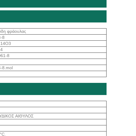
ΰδη φράουλας
3-8
H14O3
24
061-8
-8.mol
ΥΔΙΚΟΣ ΑΙΘΥΛΟΣ
°C.