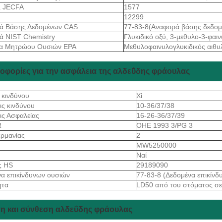
ς JECFA
1577
12299
ά Βάσης Δεδομένων CAS
77-83-8(Αναφορά βάσης δεδο
ά NIST Chemistry
Γλυκιδικό οξύ, 3-μεθυλο-3-φαιν
α Μητρώου Ουσιών EPA
Μεθυλοφαινυλογλυκιδικός αιθυ
οφορίες για την ασφάλεια της αλδεΰδης φράουλας
 κινδύνου
Xi
ις κινδύνου
10-36/37/38
ις Ασφαλείας
16-26-36/37/39
R
ΟΗΕ 1993 3/PG 3
ρμανίας
2
S
MW5250000
Ναί
ς HS
29189090
α επικίνδυνων ουσιών
77-83-8 (Δεδομένα επικίνδ
ητα
LD50 από του στόματος σε
η και σύνθεση αλδεΰδης φράουλας