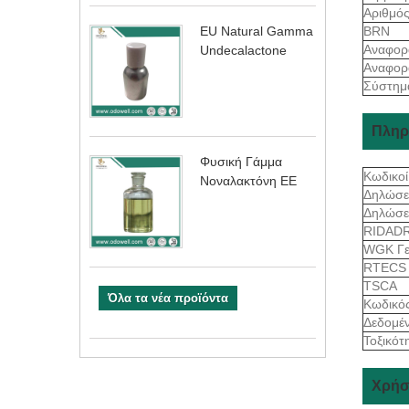
Αριθμό
BRN
EU Natural Gamma
Αναφορ
Undecalactone
Αναφορ
Σύστημ
Πληρ
Φυσική Γάμμα
Κωδικοί
Νοναλακτόνη ΕΕ
Δηλώσε
Δηλώσε
RIDAD
WGK Γε
RTEC
TSCA
Όλα τα νέα προϊόντα
Κωδικό
Δεδομέν
Τοξικότ
Χρήσ