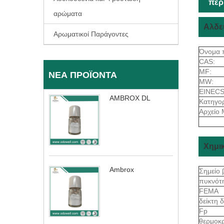
περ
αρώματα
Αλδε
Αρωματικοί Παράγοντες
Όνομα 
CAS:
MF:
ΝΈΑ ΠΡΟΪΌΝΤΑ
MW:
EINECS
AMBROX DL
Κατηγορ
Αρχείο 
Χημι
Ambrox
Σημείο
πυκνότ
FEMA
δείκτη 
Fp
θερμοκ