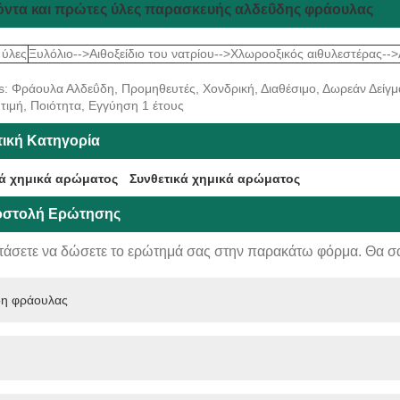
όντα και πρώτες ύλες παρασκευής αλδεΰδης φράουλας
 ύλες
Ξυλόλιο-->Αιθοξείδιο του νατρίου-->Χλωροοξικός αιθυλεστέρας--
s: Φράουλα Αλδεΰδη, Προμηθευτές, Χονδρική, Διαθέσιμο, Δωρεάν Δείγμ
τιμή, Ποιότητα, Εγγύηση 1 έτους
τική Κατηγορία
ά χημικά αρώματος
Συνθετικά χημικά αρώματος
στολή Ερώτησης
τάσετε να δώσετε το ερώτημά σας στην παρακάτω φόρμα. Θα σ