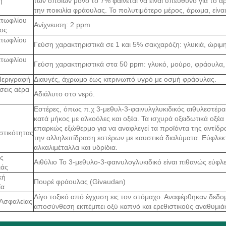
η
των οποίων μόνο το 7% φαίνεται να είναι υπεύθυνο για το 
την ποικιλία φράουλας. Το πολυτιμότερο μέρος, άρωμα, είναι
ατωφλίου
Ανίχνευση: 2 ppm
ος
ατωφλίου
Γεύση χαρακτηριστικά σε 1 και 5% σακχαρόζη: γλυκιά, ώριμ
ατωφλίου
Γεύση χαρακτηριστικά στα 50 ppm: γλυκό, μούρο, φράουλα, φ
Περιγραφή
Διαυγές, άχρωμο έως κιτρινωπό υγρό με οσμή φράουλας.
σεις αέρα
Αδιάλυτο στο νερό.
Εστέρες, όπως π.χ 3-μεθυλ-3-φαινυλγλυκιδικός αιθυλεστέρα
κατά μήκος με αλκοόλες και οξέα. Τα ισχυρά οξειδωτικά οξέ
επαρκώς εξώθερμο για να αναφλεγεί τα προϊόντα της αντίδρ
στικότητας
την αλληλεπίδραση εστέρων με καυστικά διαλύματα. Εύφλεκ
αλκαλιμέταλλα και υδρίδια.
ς
Αιθύλιο Το 3-μεθυλο-3-φαινυλογλυκιδικό είναι πιθανώς εύφλε
ιάς
κή
Πουρέ φράουλας (Givaudan)
ία
Λίγο τοξικό από έγχυση εις τον στόμαχο. Αναφέρθηκαν δεδο
Ασφαλείας
αποσύνθεση εκπέμπει οξύ καπνό και ερεθιστικούς αναθυμιά