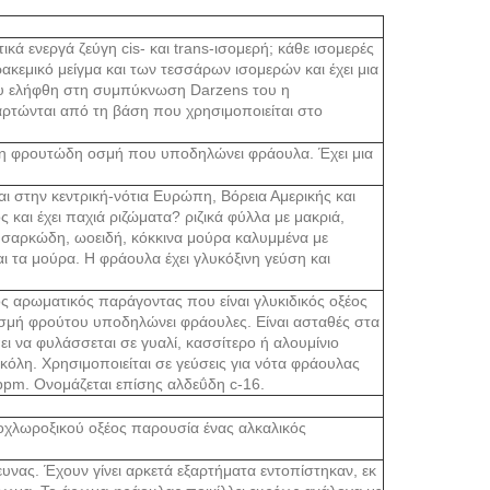
κά ενεργά ζεύγη cis- και trans-ισομερή; κάθε ισομερές
ρακεμικό μείγμα και των τεσσάρων ισομερών και έχει μια
που ελήφθη στη συμπύκνωση Darzens του η
αρτώνται από τη βάση που χρησιμοποιείται στο
τονη φρουτώδη οσμή που υποδηλώνει φράουλα. Έχει μια
αι στην κεντρική-νότια Ευρώπη, Βόρεια Αμερικής και
 και έχει παχιά ριζώματα? ριζικά φύλλα με μακριά,
ι σαρκώδη, ωοειδή, κόκκινα μούρα καλυμμένα με
ι τα μούρα. Η φράουλα έχει γλυκόξινη γεύση και
κός αρωματικός παράγοντας που είναι γλυκιδικός οξέος
 οσμή φρούτου υποδηλώνει φράουλες. Είναι ασταθές στα
ει να φυλάσσεται σε γυαλί, κασσίτερο ή αλουμίνιο
υκόλη. Χρησιμοποιείται σε γεύσεις για νότα φράουλας
ppm. Ονομάζεται επίσης αλδεΰδη c-16.
νοχλωροξικού οξέος παρουσία ένας αλκαλικός
υνας. Έχουν γίνει αρκετά εξαρτήματα εντοπίστηκαν, εκ