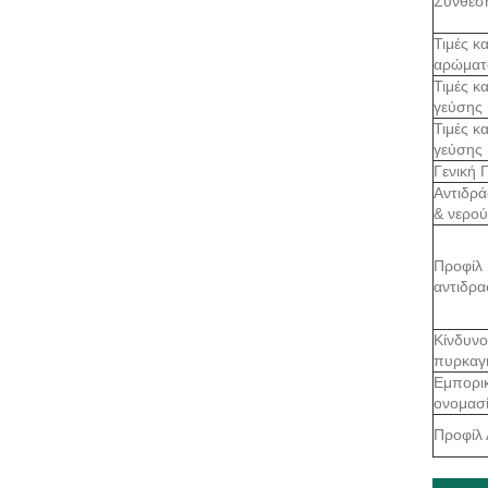
Σύνθεσ
Τιμές κ
αρώματ
Τιμές κ
γεύσης
Τιμές κ
γεύσης
Γενική 
Αντιδρά
& νερού
Προφίλ
αντιδρα
Κίνδυνο
πυρκαγ
Εμπορι
ονομασ
Προφίλ 