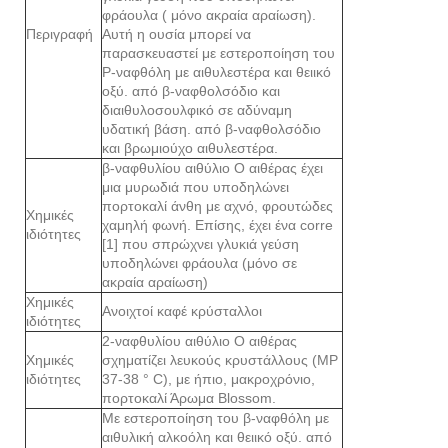
φράουλα ( μόνο ακραία αραίωση).
Περιγραφή
Αυτή η ουσία μπορεί να
παρασκευαστεί με εστεροποίηση του
Ρ-ναφθόλη με αιθυλεστέρα και θειικό
οξύ. από β-ναφθολσόδιο και
διαιθυλοσουλφικό σε αδύναμη
υδατική βάση. από β-ναφθολσόδιο
και βρωμιούχο αιθυλεστέρα.
β-ναφθυλίου αιθύλιο Ο αιθέρας έχει
μια μυρωδιά που υποδηλώνει
πορτοκαλί άνθη με αχνό, φρουτώδες
Χημικές
χαμηλή φωνή. Επίσης, έχει ένα corre
ιδιότητες
[1] που σπρώχνει γλυκιά γεύση
υποδηλώνει φράουλα (μόνο σε
ακραία αραίωση)
Χημικές
Ανοιχτοί καφέ κρύσταλλοι
ιδιότητες
2-ναφθυλίου αιθύλιο Ο αιθέρας
Χημικές
σχηματίζει λευκούς κρυστάλλους (MP
ιδιότητες
37-38 ° C), με ήπιο, μακροχρόνιο,
πορτοκαλί Άρωμα Blossom.
Με εστεροποίηση του β-ναφθόλη με
αιθυλική αλκοόλη και θειικό οξύ. από