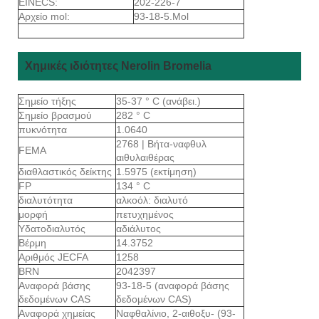
EINECS:
202-226-7
Αρχείο mol:
93-18-5.Mol
Χημικές ιδιότητες Nerolin Bromelia
Σημείο τήξης
35-37 ° C (ανάβει.)
Σημείο βρασμού
282 ° C
πυκνότητα
1.0640
2768 | Βήτα-ναφθυλ
FEMA
αιθυλαιθέρας
διαθλαστικός δείκτης
1.5975 (εκτίμηση)
FP
134 ° C
διαλυτότητα
αλκοόλ: διαλυτό
μορφή
πετυχημένος
Υδατοδιαλυτός
αδιάλυτος
Βέρμη
14.3752
Αριθμός JECFA
1258
BRN
2042397
Αναφορά βάσης
93-18-5 (αναφορά βάσης
δεδομένων CAS
δεδομένων CAS)
Αναφορά χημείας
Ναφθαλίνιο, 2-αιθοξυ- (93-