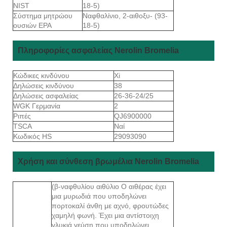
NIST
18-5)
Σύστημα μητρώου
Ναφθαλίνιο, 2-αιθοξυ- (93-
ουσιών EPA
18-5)
Πληροφορίες ασφαλείας Nerolin Bromelia
Κώδικες κινδύνου
Xi
Δηλώσεις κινδύνου
38
Δηλώσεις ασφαλείας
26-36-24/25
WGK Γερμανία
2
Ριπές
QJ6900000
TSCA
Ναί
Κωδικός HS
29093090
Χρήση και σύνθεση βρωμέλια Nerolin Bromelia
(β-ναφθυλίου αιθύλιο Ο αιθέρας έχει
μια μυρωδιά που υποδηλώνει
πορτοκαλί άνθη με αχνό, φρουτώδες
χαμηλή φωνή. Έχει μια αντίστοιχη
γλυκιά γεύση που υποδηλώνει