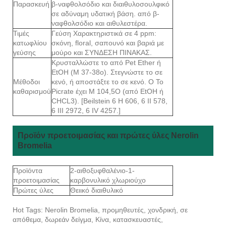
Παρασκευή
β-ναφθολσόδιο και διαιθυλοσουλφικό
σε αδύναμη υδατική βάση. από β-
ναφθολσόδιο και αιθυλεστέρα.
Τιμές
Γεύση Χαρακτηριστικά σε 4 ppm:
κατωφλίου
σκόνη, floral, σαπουνό και βαριά με
γεύσης
μούρο και ΣΥΝΔΕΣΗ ΠΙΝΑΚΑΣ.
Κρυσταλλώστε το από Pet Ether ή
EtOH (Μ 37-38ο). Στεγνώστε το σε
Μέθοδοι
κενό, ή αποστάξτε το σε κενό. Ο Το
καθαρισμού
Picrate έχει M 104,5O (από EtOH ή
CHCL3). [Beilstein 6 Η 606, 6 II 578,
6 III 2972, 6 IV 4257.]
Προϊόν προετοιμασίας και πρώτες ύλες Nerolin
Bromelia
Προϊόντα
2-αιθοξυφθαλένιο-1-
προετοιμασίας
καρβονυλικό χλωριούχο
Πρώτες ύλες
Θειικό διαιθυλικό
Hot Tags: Nerolin Bromelia, προμηθευτές, χονδρική, σε
απόθεμα, δωρεάν δείγμα, Κίνα, κατασκευαστές,