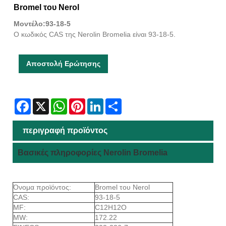
Bromel του Nerol
Μοντέλο:93-18-5
Ο κωδικός CAS της Nerolin Bromelia είναι 93-18-5.
Αποστολή Ερώτησης
Facebook
X
WhatsApp
Pinterest
LinkedIn
Share
περιγραφή προϊόντος
Βασικές πληροφορίες Nerolin Bromelia
Όνομα προϊόντος:
Bromel του Nerol
CAS:
93-18-5
MF:
C12H12O
MW:
172.22