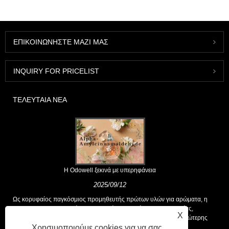
ΕΠΙΚΟΙΝΩΝΉΣΤΕ ΜΑΖΊ ΜΑΣ
INQUIRY FOR PRICELIST
ΤΕΛΕΥΤΑΊΑ ΝΈΑ
Η Odowell ξεκινά με υπερηφάνεια
2025/09/12
Ως κορυφαίος παγκόσμιος προμηθευτής πρώτων υλών για αρώματα, η
Odowell υποστηρίζει μια βασική φιλοσοφία της "καινοτομίας,
X
επικεντρωμένης στην ποιότητα", που παρέχει σταθερά λύσεις ανώτερης
Χρησιμοποιούμε cookies για να σας
αρωτικής στους πελάτες παγκοσμίως.