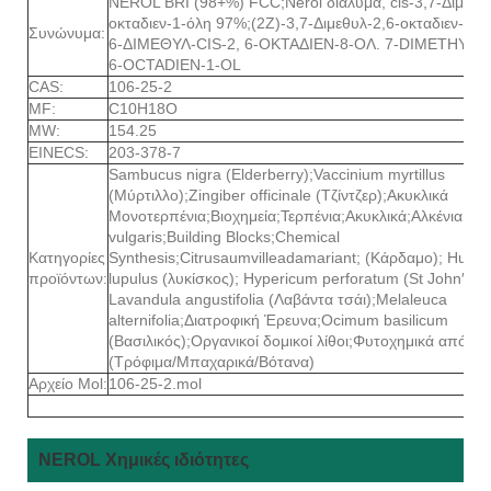
NEROL BRI (98+%) FCC;Nerol διάλυμα, cis-3,7-Διμεθυλ
οκταδιεν-1-όλη 97%;(2Ζ)-3,7-Διμεθυλ-2,6-οκταδιεν-1-ό
Συνώνυμα:
6-ΔΙΜΕΘΥΛ-CIS-2, 6-ΟΚΤΑΔΙΕΝ-8-ΟΛ. 7-DIMETHYL-C
6-OCTADIEN-1-OL
CAS:
106-25-2
MF:
C10H18O
MW:
154.25
EINECS:
203-378-7
Sambucus nigra (Elderberry);Vaccinium myrtillus
(Μύρτιλλο);Zingiber officinale (Τζίντζερ);Ακυκλικά
Μονοτερπένια;Βιοχημεία;Τερπένια;Ακυκλικά;Αλκένια;Art
vulgaris;Building Blocks;Chemical
Κατηγορίες
Synthesis;Citrusaumvilleadamariant; (Κάρδαμο); Humu
προϊόντων:
lupulus (λυκίσκος); Hypericum perforatum (St John′;
Lavandula angustifolia (Λαβάντα τσάι);Melaleuca
alternifolia;Διατροφική Έρευνα;Ocimum basilicum
(Βασιλικός);Οργανικοί δομικοί λίθοι;Φυτοχημικά από φυ
(Τρόφιμα/Μπαχαρικά/Βότανα)
Αρχείο Mol:
106-25-2.mol
NEROL Χημικές ιδιότητες