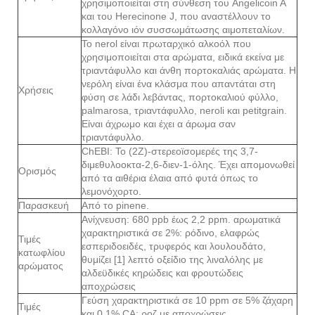
χρησιμοποιείται στη σύνθεση του Angelicoin A
και του Herecinone J, που αναστέλλουν το
κολλαγόνο ιόν συσσωμάτωσης αιμοπεταλίων.
Το nerol είναι πρωταρχικό αλκοόλ που
χρησιμοποιείται στα αρώματα, ειδικά εκείνα με
τριαντάφυλλο και άνθη πορτοκαλιάς αρώματα. Η
νερόλη είναι ένα κλάσμα που απαντάται στη
Χρήσεις
φύση σε λάδι λεβάντας, πορτοκαλιού φύλλο,
palmarosa, τριαντάφυλλο, neroli και petitgrain.
Είναι άχρωμο και έχει α άρωμα σαν
τριαντάφυλλο.
ChEBI: Το (2Ζ)-στερεοϊσομερές της 3,7-
διμεθυλοοκτα-2,6-διεν-1-όλης. Έχει απομονωθεί
Ορισμός
από τα αιθέρια έλαια από φυτά όπως το
λεμονόχορτο.
Παρασκευή
Από το pinene.
Ανίχνευση: 680 ppb έως 2,2 ppm. αρωματικά
χαρακτηριστικά σε 2%: ρόδινο, ελαφρώς
Τιμές
εσπεριδοειδές, τρυφερός και λουλουδάτο,
κατωφλίου
θυμίζει [1] λεπτό οξείδιο της λιναλόλης με
αρώματος
αλδεϋδικές κηρώδεις και φρουτώδεις
αποχρώσεις
Γεύση χαρακτηριστικά σε 10 ppm σε 5% ζάχαρη
Τιμές
και 0,1% CA: ροζ με αποχρώσεις