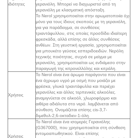
ιδιότητες
γερανιόλη. Μπορεί να διαχωριστεί από τη
γερανιόλη με κλασματική απόσταξη.
Το Nerol χρησιμοποιείται στην αρωματοποιία όχι
μόνο για τους ίδιους σκοπούς με τη γερανιόλη,
για για παράδειγμα, σε συνθέσεις
τριαντάφυλλου, στις οποίες προσδίδει ιδιαίτερη
φρεσκάδα, αλλά επίσης σε άλλες συνθέσεις
ανθέων. Στη γευστική εργασία, χρησιμοποιείται
για μπουκέτο γεύσεις εσπεριδοειδών. Νερόλη
τεχνικής ποιότητας, συχνά σε μείγμα με
γερανιόλη, χρησιμοποιείται ως ενδιάμεσο στην
παραγωγή της κιτρονελλόλης και κιτράλη.
Το Nerol είναι ένα άρωμα παράγοντα που είναι
ένα άχρωμο υγρό με οσμή που μοιάζει με
φρέσκα, γλυκά τριαντάφυλλα και περιέχει
γερανόλες και άλλες τερπενικές αλκοόλες.
Χρήσεις
αναμιγνύεται σε αλκοόλ, χλωροφόρμιο και
αιθέρα αδιάλυτα στο νερό. λαμβάνεται από
σύνθεση. Ονομάζεται επίσης cis-3,7-
διμεθυλ-2,6-οκταδιεν-1-όλη.
Το Nerol είναι ένα ισομερές Γερανιόλης
(G367000), που χρησιμοποιείται στη σύνθεση
εντομοαπωθητικού. Είναι επίσης
Χρήσεις