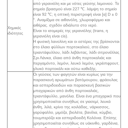
από γερανιόλη και με νότες γεύσης λεμονιού. Το
σημείο βρασμού είναι 227 ℃. λάμψη το σημείο
είναι 92 ℃; η οπτική περιστροφή είναι [α] D ± 0
°. Αναμίξιμα σε αιθανόλη, χλωροφόρμιο και
αιθέρας. σχεδόν αδιάλυτο στο νερό.
Χημικές
Είναι το ισομερές της γερανιόλης (trans, η
ιδιότητες
γερανιόλη είναι cis).
Η φυσική λανολίνη και οι εστέρες της βρίσκονται
στο έλαιο φύλλων πορτοκαλιού, στο έλαιο
τριαντάφυλλου, λάδι λεβάντας, λάδι σιτρονέλλας
Σρι Λάνκα, έλαιο από άνθη πορτοκαλιάς και
περγαμόντο, λεμόνι, λευκό λεμόνι, γκρέιπφρουτ,
γλυκό πορτοκάλι και ούτω καθεξής.
Οι γεύσεις των φαγητών είναι κυρίως για την
παρασκευή αρωμάτων βατόμουρου, φράουλας
και εσπεριδοειδών και παρασκευή βασικών
μπαχαρικών από άνθη πορτοκαλιάς,
τριαντάφυλλο, μανόλια. Είναι ένα μπαχαρικό που
χρησιμοποιείται συνήθως σε γιασεμί, λευκά
άνθη, λιλά, κρίνο της κοιλάδας, νάρκισσος,
γαρύφαλλο, μιμόζα, βιολέτα, βανίλια, κύμβιο,
τουμπερόζα και εσπεριδοειδή Κολόνια. Επίσης
χρησιμοποιείται συνήθως σε υάκινθο, γαρδένια,