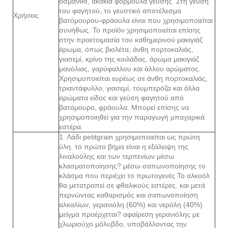
όσμανθο, ακακία φόρμουλα γεύσης. Στη γεύση
του φαγητού, το γευστικό αποτέλεσμα
Χρήσεις
βατόμουρου-φράουλα είναι που χρησιμοποιείται
συνήθως. Το προϊόν χρησιμοποιείται επίσης
στην προετοιμασία του καθημερινού μακιγιάζ
άρωμα, όπως βιολέτα, άνθη πορτοκαλιάς,
γιασεμί, κρίνο της κοιλάδας, άρωμα μακιγιάζ
μανόλιας, γαρύφαλλου και άλλου αρώματος.
Χρησιμοποιείται ευρέως σε άνθη πορτοκαλιάς,
τριαντάφυλλο, γιασεμί, τουμπερόζα και άλλα
αρώματα είδος και γεύση φαγητού από
βατόμουρο, φράουλα. Μπορεί επίσης να
χρησιμοποιηθεί για την παραγωγή μπαχαρικά
εστέρα.
1. Λάδι petitgrain χρησιμοποιείται ως πρώτη
ύλη. το πρώτο βήμα είναι η εξάλειψη της
λιναλοόλης και των τερπενίων μέσω
κλασματοποίησης? μέσω σαπωνοποίησης το
κλάσμα που περιέχει το πρωτογενές Το αλκοόλ
θα μετατραπεί σε φθαλικούς εστέρες. και μετά
περνώντας καθαρισμός και σαπωνοποίηση
αλκαλίων, γερανιόλη (60%) και νερόλη (40%)
μείγμα προέρχεται? αφαίρεση γερανιόλης με
χλωριούχο μόλυβδο, υποβάλλοντας την