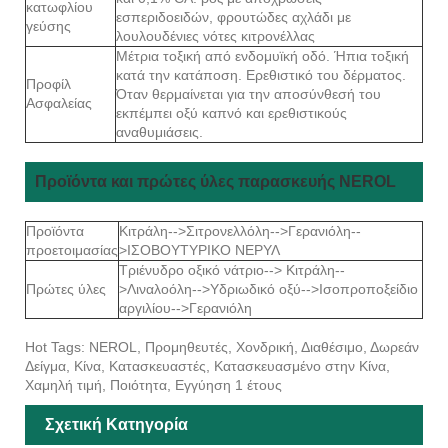
κατωφλίου
εσπεριδοειδών, φρουτώδες αχλάδι με
γεύσης
λουλουδένιες νότες κιτρονέλλας
Μέτρια τοξική από ενδομυϊκή οδό. Ήπια τοξική
κατά την κατάποση. Ερεθιστικό του δέρματος.
Προφίλ
Όταν θερμαίνεται για την αποσύνθεσή του
Ασφαλείας
εκπέμπει οξύ καπνό και ερεθιστικούς
αναθυμιάσεις.
Προϊόντα και πρώτες ύλες παρασκευής NEROL
Προϊόντα
Κιτράλη-->Σιτρονελλόλη-->Γερανιόλη--
προετοιμασίας
>ΙΣΟΒΟΥΤΥΡΙΚΟ ΝΕΡΥΛ
Τριένυδρο οξικό νάτριο--> Κιτράλη--
Πρώτες ύλες
>Λιναλοόλη-->Υδριωδικό οξύ-->Ισοπροποξείδιο
αργιλίου-->Γερανιόλη
Hot Tags: NEROL, Προμηθευτές, Χονδρική, Διαθέσιμο, Δωρεάν
Δείγμα, Κίνα, Κατασκευαστές, Κατασκευασμένο στην Κίνα,
Χαμηλή τιμή, Ποιότητα, Εγγύηση 1 έτους
Σχετική Κατηγορία