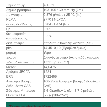
Σημείο τήξης
<-15 °C
Σημείο βρασμού
103-105 °C9 mm Hg (λιτ.)
πυκνότητα
0,876 g/mL στ 25 °C (lit.)
FEMA
2770 | ΝΕΡΟΛ
δείκτη διάθλασης
n20/D 1.474 (lit.)
Fp
226°F
θερμοκρασία
2-8°C
αποθήκευσης.
διαλυτότητα
απόλυτη αιθανόλη: διαλυτό (λιτ.)
pka
14,45±0,10 (Προβλεπόμενο)
μορφή
Υγρό
χρώμα
Διαυγές άχρωμο έως σχεδόν άχρωμο
Υδατοδιαλυτότητα
1,311 g/L (25 ºC)
Merck
14,6475
Αριθμός JECFA
1224
BRN
1722455
Αναφορά Βάσης
106-25-2(Αναφορά βάσης δεδομένων
Δεδομένων CAS
CAS)
Σύστημα Μητρώου
2,6-Οκταδιεν-1-όλη, 3,7-διμεθυλ-,
Ουσιών EPA
(2Z)- (106-25-2)
Πληροφορίες Ασφάλειας