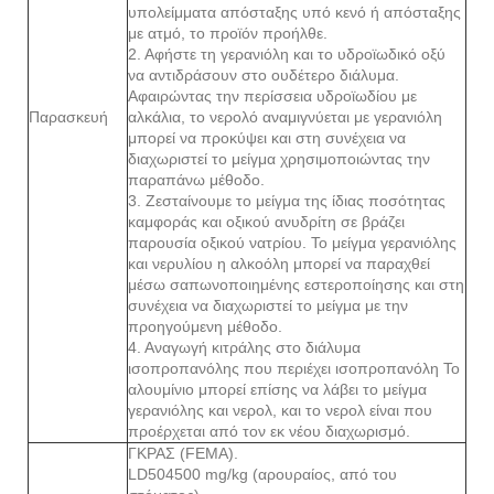
υπολείμματα απόσταξης υπό κενό ή απόσταξης
με ατμό, το προϊόν προήλθε.
2. Αφήστε τη γερανιόλη και το υδροϊωδικό οξύ
να αντιδράσουν στο ουδέτερο διάλυμα.
Αφαιρώντας την περίσσεια υδροϊωδίου με
Παρασκευή
αλκάλια, το νερολό αναμιγνύεται με γερανιόλη
μπορεί να προκύψει και στη συνέχεια να
διαχωριστεί το μείγμα χρησιμοποιώντας την
παραπάνω μέθοδο.
3. Ζεσταίνουμε το μείγμα της ίδιας ποσότητας
καμφοράς και οξικού ανυδρίτη σε βράζει
παρουσία οξικού νατρίου. Το μείγμα γερανιόλης
και νερυλίου η αλκοόλη μπορεί να παραχθεί
μέσω σαπωνοποιημένης εστεροποίησης και στη
συνέχεια να διαχωριστεί το μείγμα με την
προηγούμενη μέθοδο.
4. Αναγωγή κιτράλης στο διάλυμα
ισοπροπανόλης που περιέχει ισοπροπανόλη Το
αλουμίνιο μπορεί επίσης να λάβει το μείγμα
γερανιόλης και νερολ, και το νερολ είναι που
προέρχεται από τον εκ νέου διαχωρισμό.
ΓΚΡΑΣ (FEMA).
LD504500 mg/kg (αρουραίος, από του