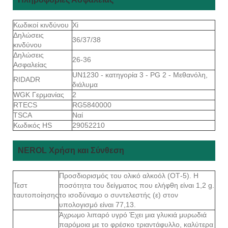
Κωδικοί κινδύνου
Xi
Δηλώσεις
36/37/38
κινδύνου
Δηλώσεις
26-36
Ασφαλείας
UN1230 - κατηγορία 3 - PG 2 - Μεθανόλη,
RIDADR
διάλυμα
WGK Γερμανίας
2
RTECS
RG5840000
TSCA
Ναί
Κωδικός HS
29052210
NEROL Χρήση και Σύνθεση
Προσδιορισμός του ολικό αλκοόλ (ΟΤ-5). Η
Τεστ
ποσότητα του δείγματος που ελήφθη είναι 1,2 g.
ταυτοποίησης
το ισοδύναμο ο συντελεστής (ε) στον
υπολογισμό είναι 77,13.
Άχρωμο λιπαρό υγρό Έχει μια γλυκιά μυρωδιά
παρόμοια με το φρέσκο ​​τριαντάφυλλο, καλύτερα