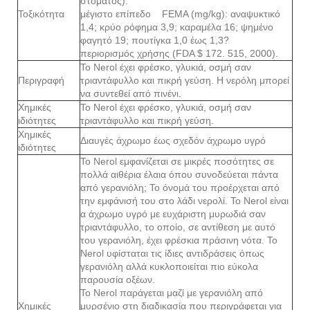
στόματος).
Τοξικότητα
μέγιστο επίπεδο FEMA (mg/kg): αναψυκτικό
1,4; κρύο ρόφημα 3,9; καραμέλα 16; ψημένο
φαγητό 19; πουτίγκα 1,0 έως 1,3?
περιορισμός χρήσης (FDA $ 172. 515, 2000).
Το Nerol έχει φρέσκο, γλυκιά, οσμή σαν
Περιγραφή
τριαντάφυλλο και πικρή γεύση. Η νερόλη μπορεί
να συντεθεί από πινένι.
Χημικές
Το Nerol έχει φρέσκο, γλυκιά, οσμή σαν
ιδιότητες
τριαντάφυλλο και πικρή γεύση.
Χημικές
Διαυγές άχρωμο έως σχεδόν άχρωμο υγρό
ιδιότητες
Το Nerol εμφανίζεται σε μικρές ποσότητες σε
πολλά αιθέρια έλαια όπου συνοδεύεται πάντα
από γερανιόλη; Το όνομά του προέρχεται από
την εμφάνισή του στο λάδι νερολί. Το Nerol είναι
α άχρωμο υγρό με ευχάριστη μυρωδιά σαν
τριαντάφυλλο, το οποίο, σε αντίθεση με αυτό
του γερανιόλη, έχει φρέσκια πράσινη νότα. Το
Nerol υφίσταται τις ίδιες αντιδράσεις όπως
γερανιόλη αλλά κυκλοποιείται πιο εύκολα
παρουσία οξέων.
Το Nerol παράγεται μαζί με γερανιόλη από
Χημικές
μυρσένιο στη διαδικασία που περιγράφεται για