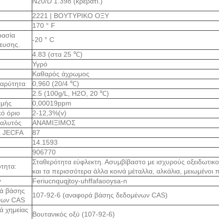
N20/D 1.398 (κρεβάτι.)
2221 | ΒΟΥΤΥΡΙΚΟ ΟΞΥ
170 ° F
ρασία
-20 ° C
ευσης.
4.83 (στα 25 ℃)
Υγρό
Καθαρός άχρωμος
βαρύτητα
0,960 (20/4 ℃)
2.5 (100g/L, H2O, 20 ℃)
σμής
0,00019ppm
κό όριο
2-12,3%(v)
ιαλυτός
ΑΝΑΜΙΞΙΜΟΣ
ς JECFA
87
14.1593
906770
Σταθερότητα εύφλεκτη. Ασυμβίβαστο με ισχυρούς οξειδωτικο
τητα:
και τα περισσότερα άλλα κοινά μέταλλα, αλκάλια, μειωμένοι 
y
Feriucnquqjtoy-uhffafaooysa-n
ά βάσης
107-92-6 (αναφορά βάσης δεδομένων CAS)
νων CAS
ά χημείας
Βουτανικός οξύ (107-92-6)