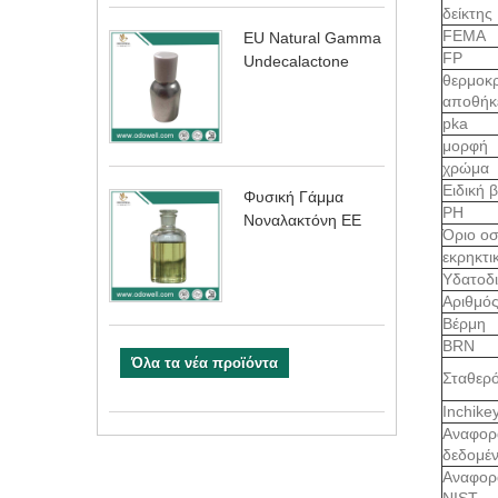
δείκτης
FEMA
EU Natural Gamma
FP
Undecalactone
θερμοκ
αποθήκ
pka
μορφή
χρώμα
Ειδική 
Φυσική Γάμμα
ΡΗ
Νοναλακτόνη ΕΕ
Όριο ο
εκρηκτι
Υδατοδ
Αριθμό
Βέρμη
BRN
Όλα τα νέα προϊόντα
Σταθερό
Inchike
Αναφορ
δεδομέ
Αναφορ
NIST