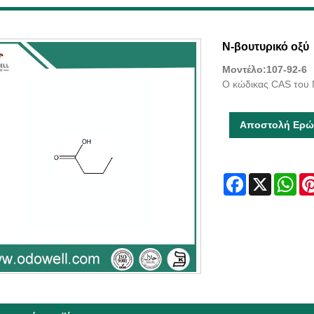
Ν-βουτυρικό οξύ
Μοντέλο:107-92-6
Ο κώδικας CAS του N
Αποστολή Ερώ
Facebook
X
Wha