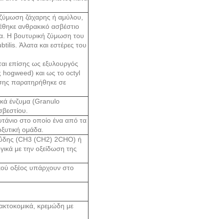
 ζύμωση ζάχαρης ή αμύλου,
θηκε ανθρακικό ασβέστιο
ία. Η βουτυρική ζύμωση του
ilis. Άλατα και εστέρες του
ται επίσης ως εξυλουργός
 hogweed) και ως το octyl
πίσης παρατηρήθηκε σε
κά ένζυμα (Granulo
σβεστίου.
υτάνιο στο οποίο ένα από τα
οξυτική ομάδα.
δεΰδης (CH3 (CH2) 2CHO) ή
ικά με την οξείδωση της
κού οξέος υπάρχουν στο
λακτοκομικά, κρεμώδη με