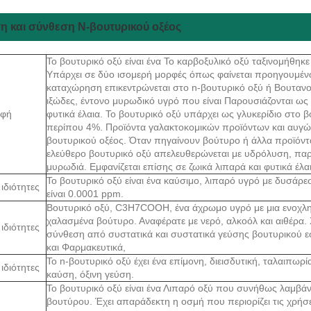
η και σύνθεση Ν-βουτυρικού οξέος
Το βουτυρικό οξύ είναι ένα Το καρβοξυλικό οξύ ταξινομήθηκ
Υπάρχει σε δύο ισομερή μορφές όπως φαίνεται προηγουμέν
καταχώρηση επικεντρώνεται στο n-βουτυρικό οξύ ή Βουτανοϊ
ιξώδες, έντονο μυρωδικό υγρό που είναι Παρουσιάζονται ως 
αφή
φυτικά έλαια. Το βουτυρικό οξύ υπάρχει ως γλυκερίδιο στο
περίπου 4%. Προϊόντα γαλακτοκομικών προϊόντων και αυγών 
βουτυρικού οξέος. Όταν πηγαίνουν βούτυρο ή άλλα προϊόντ
ελεύθερο βουτυρικό οξύ απελευθερώνεται με υδρόλυση, πα
μυρωδιά. Εμφανίζεται επίσης σε ζωικά λιπαρά και φυτικά έλα
Το βουτυρικό οξύ είναι ένα καύσιμο, λιπαρό υγρό με δυσάρε
 ιδιότητες
είναι 0.0001 ppm.
Βουτυρικό οξύ, C3H7COOH, ένα άχρωμο υγρό με μια ενοχλητ
χαλασμένα βούτυρο. Αναφέρατε με νερό, αλκοόλ και αιθέρα. 
 ιδιότητες
σύνθεση από συστατικά και συστατικά γεύσης βουτυρικού ε
και Φαρμακευτικά,
Το n-βουτυρικό οξύ έχει ένα επίμονη, διεισδυτική, ταλαιπωρί
 ιδιότητες
καύση, όξινη γεύση.
Το βουτυρικό οξύ είναι ένα Λιπαρό οξύ που συνήθως λαμβάν
βουτύρου. Έχει απαράδεκτη η οσμή που περιορίζει τις χρήσε