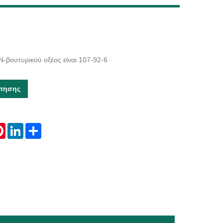
Live
-βουτυρικού οξέος είναι 107-92-6
τησης
tsApp
Pinterest
LinkedIn
Share