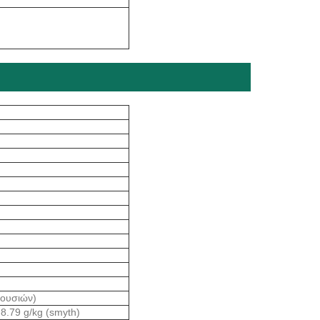
 ουσιών)
8.79 g/kg (smyth)