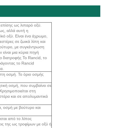
ε επίσης ως λιπαρό οξύ.
ως, αλλά αυτή η
κό οξύ. Είναι ένα άχρωμο,
εστέρες σε ζωικά λίπη και
 βούτυρο, με συγκέντρωση
είναι μια κύρια πηγή
α διατροφής Το Rancid, το
ράγοντας το Rancid
ια.
στη οσμή. Το όριο οσμής
ική οσμή, που συμβαίνει σε
Χρησιμοποιείται στη
στέρα και σε απολυμαντικά
α, οσμή με βούτυρο και
εται από το λίπος
ις της ως τροφίμων με οξύ ή