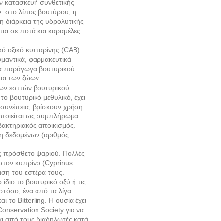
ην κατασκευή συνθετικής
. στο λίπος βουτύρου, η
η διάρκεια της υδρολυτικής
ται σε ποτά και καραμέλες
ό οξικό κυτταρίνης (CAB).
υμαντικά, φαρμακευτικά
Τα παράγωγα βουτυρικού
και των ζώων.
ων εσττών βουτυρικού.
ο βουτυρικό μεθυλικό, έχει
 συνέπεια, βρίσκουν χρήση
οποιείται ως συμπλήρωμα
ακτηριακός αποικισμός.
ση δεδομένων (αριθμός
ως πρόσθετο ψαριού. Πολλές
στον κυπρίνο (Cyprinus
άση του εστέρα τους.
ίδιο το βουτυρικό οξύ ή τις
στόσο, ένα από τα λίγα
ι το Bitterling. Η ουσία έχει
nservation Society για να
αι από τους διαδηλωτές κατά