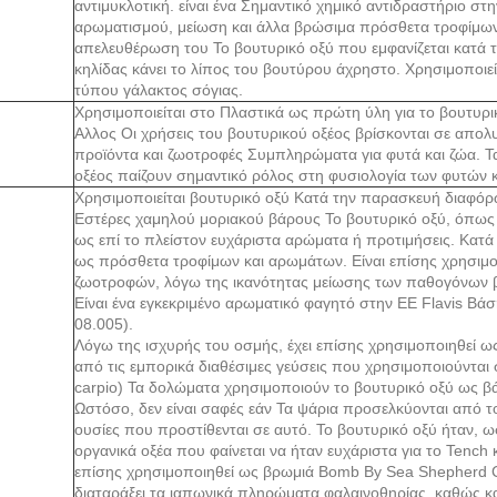
αντιμυκλοτική. είναι ένα Σημαντικό χημικό αντιδραστήριο στ
αρωματισμού, μείωση και άλλα βρώσιμα πρόσθετα τροφίμων
απελευθέρωση του Το βουτυρικό οξύ που εμφανίζεται κατά τ
κηλίδας κάνει το λίπος του βουτύρου άχρηστο. Χρησιμοποιεί
τύπου γάλακτος σόγιας.
Χρησιμοποιείται στο Πλαστικά ως πρώτη ύλη για το βουτυρικ
Αλλος Οι χρήσεις του βουτυρικού οξέος βρίσκονται σε απολ
προϊόντα και ζωοτροφές Συμπληρώματα για φυτά και ζώα. 
οξέος παίζουν σημαντικό ρόλος στη φυσιολογία των φυτών 
Χρησιμοποιείται βουτυρικό οξύ Κατά την παρασκευή διαφόρ
Εστέρες χαμηλού μοριακού βάρους Το βουτυρικό οξύ, όπως τ
ως επί το πλείστον ευχάριστα αρώματα ή προτιμήσεις. Κατά
ως πρόσθετα τροφίμων και αρωμάτων. Είναι επίσης χρησιμ
ζωοτροφών, λόγω της ικανότητας μείωσης των παθογόνων β
Είναι ένα εγκεκριμένο αρωματικό φαγητό στην ΕΕ Flavis Βά
08.005).
Λόγω της ισχυρής του οσμής, έχει επίσης χρησιμοποιηθεί 
από τις εμπορικά διαθέσιμες γεύσεις που χρησιμοποιούνται 
carpio) Τα δολώματα χρησιμοποιούν το βουτυρικό οξύ ως β
Ωστόσο, δεν είναι σαφές εάν Τα ψάρια προσελκύονται από το 
ουσίες που προστίθενται σε αυτό. Το βουτυρικό οξύ ήταν, ω
οργανικά οξέα που φαίνεται να ήταν ευχάριστα για το Tench κα
επίσης χρησιμοποιηθεί ως βρωμιά Bomb By Sea Shepherd Co
διαταράξει τα ιαπωνικά πληρώματα φαλαινοθηρίας, καθώς κ