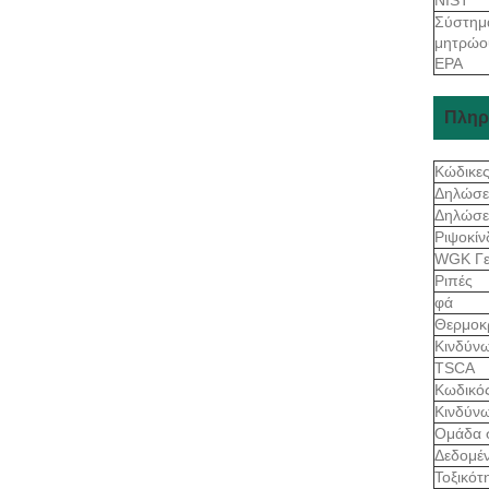
Σύστημ
μητρώο
EPA
Πληρ
Κώδικε
Δηλώσε
Δηλώσε
Ριψοκί
WGK Γε
Ριπές
φά
Θερμοκ
Κινδύν
TSCA
Κωδικό
Κινδύν
Ομάδα 
Δεδομέν
Τοξικότ