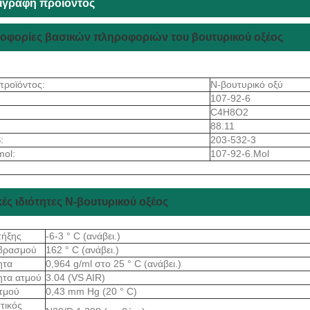
ιγραφή προϊόντος
οφορίες βασικών πληροφοριών του βουτυρικού οξέος
προϊόντος:
Ν-βουτυρικό οξύ
107-92-6
C4H8O2
88.11
:
203-532-3
mol:
107-92-6.Mol
ές ιδιότητες Ν-βουτυρικού οξέος
τήξης
-6-3 ° C (ανάβει.)
 βρασμού
162 ° C (ανάβει.)
ητα
0,964 g/ml στο 25 ° C (ανάβει.)
ητα ατμού
3.04 (VS AIR)
ατμού
0,43 mm Hg (20 ° C)
τικός