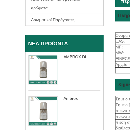
περ
αρώματα
Πληρ
Αρωματικοί Παράγοντες
Όνομα 
CAS:
ΝΈΑ ΠΡΟΪΌΝΤΑ
MF:
MW:
AMBROX DL
EINECS
Αρχείο 
Χημικ
Ambrox
Σημείο 
Σημείο
πυκνότ
πυκνότ
πίεση 
διαθλασ