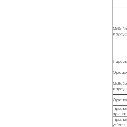
Μέθοδο
παραγω
Παρασκ
Ορισμό
Μέθοδο
παραγω
Ορισμό
Τιμές κ
αρώματ
Τιμές κ
γεύσης