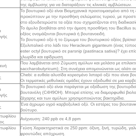
της άμβλωσης για να διαταράξουν τις κλινικές αμβλώσεων.
Το βουτυρικό οξύ είναι Βιομηχανικά προετοιμασμένο από τη
προκύπτουν με την προσθήκη σελώματος τυριού, με προστέ
στο εξουδετερώστε τα οξέα που σχηματίζονται στη διαδικασ
Το άμυλο βοηθάται από την άμεση προσθήκη του Bacillus subt
ι
οξέος ονομάζονται βουτυρικά ή βουτανοειδή.
γής
Το βουτυρικό οξύ ή το ζύμωμα του βουτυρικού οξέος βρίσκε
Εξυλιπαλικό στο λάδι του Heracleum giganteum (ένας τύπος
ester octyl βουτυρικό σε parsnip (pastinaca sativa)? έχει ε
χλωρίδα και εφίδρωση.
Που λαμβάνεται από Ζύμωση αμύλων και μελάσα με επιλεκτι
ευή
saccharobutyricum); Στη συνέχεια απομονώνεται ως αλάτι α
Chebi: α ευθεία αλυσίδα κορεσμένο λιπαρό οξύ που είναι βο
ς
Οι τερματικές μεθυλικές ομάδες έχουν οξειδωθεί σε μια καρβ
Το βουτυρικό οξύ είναι παράγεται με οξείδωση της βουτυρ
ι
βουτανόλη (C4H9OH). Μπορεί επίσης να διαμορφωθεί βιολογ
γής
ζάχαρης και των αμύλων χρησιμοποιώντας βακτηρίδια.
Ένα άχρωμο υγρό καρβοξυλικό οξύ. Οι εστέρες του βουτανι
ς
βούτυρο.
ατωφλίου
Ανίχνευση: 240 ppb σε 4,8 ppm
ος
ατωφλίου
Γεύση Χαρακτηριστικά σε 250 ppm: όξινη, ξινή, τυρώδη, γα
φρουτώδες απόχρωση.