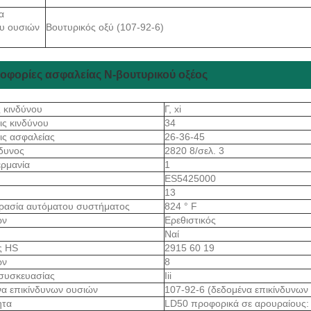
α
υ ουσιών
Βουτυρικός οξύ (107-92-6)
οφορίες ασφαλείας N-βουτυρικού οξέος
ς κινδύνου
Γ, xi
ις κινδύνου
34
ις ασφαλείας
26-36-45
νδυνος
2820 8/σελ. 3
ρμανία
1
ES5425000
13
ρασία αυτόματου συστήματος
824 ° F
ων
Ερεθιστικός
Ναί
ς HS
2915 60 19
ων
8
συσκευασίας
Iii
α επικίνδυνων ουσιών
107-92-6 (δεδομένα επικίνδυνων
ητα
LD50 προφορικά σε αρουραίους: 