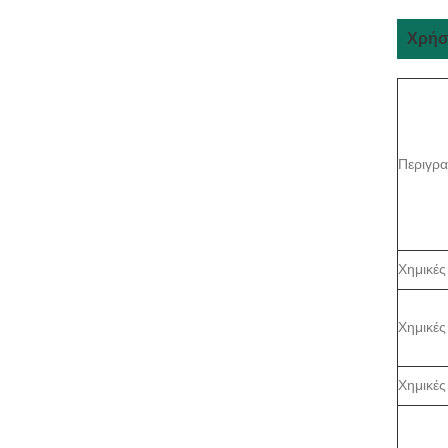
Χρήσ
Περιγρ
Χημικές
Χημικές
Χημικές