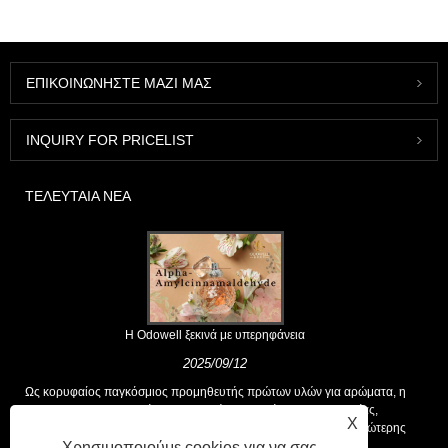
ΕΠΙΚΟΙΝΩΝΉΣΤΕ ΜΑΖΊ ΜΑΣ
INQUIRY FOR PRICELIST
ΤΕΛΕΥΤΑΊΑ ΝΈΑ
Η Odowell ξεκινά με υπερηφάνεια
2025/09/12
Ως κορυφαίος παγκόσμιος προμηθευτής πρώτων υλών για αρώματα, η
Odowell υποστηρίζει μια βασική φιλοσοφία της "καινοτομίας,
X
επικεντρωμένης στην ποιότητα", που παρέχει σταθερά λύσεις ανώτερης
Χρησιμοποιούμε cookies για να σας
αρωτικής στους πελάτες παγκοσμίως.