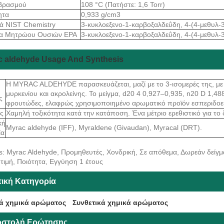
 βρασμού
108 °C (Πατήστε: 1,6 Torr)
ητα
0,933 g/cm3
ά NIST Chemistry
3-κυκλοεξενο-1-καρβοξαλδεΰδη, 4-(4-μεθυλ-
α Μητρώου Ουσιών EPA
3-κυκλοεξενο-1-καρβοξαλδεΰδη, 4-(4-μεθυλ-3
c aldehyde Usage And Synthesis
Η MYRAC ALDEHYDE παρασκευάζεται, μαζί με το 3-ισομερές της, με μ
μυρκενίου και ακρολείνης. Το μείγμα, d20 4 0,927–0,935, n20 D 1,48
ς
φρουτώδες, ελαφρώς χρησιμοποιημένο αρωματικό προϊόν εσπεριδοε
ς
Χαμηλή τοξικότητα κατά την κατάποση. Ένα μέτριο ερεθιστικό για το δ
κή
Myrac aldehyde (IFF), Myraldene (Givaudan), Myracal (DRT).
ία
s: Myrac Aldehyde, Προμηθευτές, Χονδρική, Σε απόθεμα, Δωρεάν δείγμ
τιμή, Ποιότητα, Εγγύηση 1 έτους
τική Κατηγορία
ά χημικά αρώματος
Συνθετικά χημικά αρώματος
στολή Ερώτησης