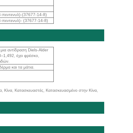
3-πεντενυλ)-(37677-14-8)
-πεντενυλ)- (37677-14-8)
ια αντίδραση Diels-Alder
8–1,492, έχει φρέσκο,
ιδών.
έρμα και τα μάτια.
α, Κίνα, Κατασκευαστές, Κατασκευασμένο στην Κίνα,