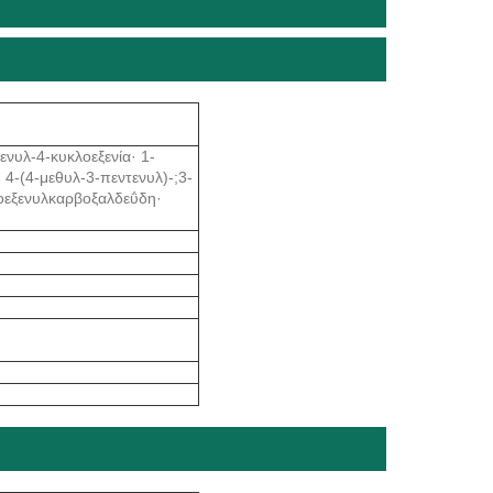
ενυλ-4-κυκλοεξενία· 1-
 4-(4-μεθυλ-3-πεντενυλ)-;3-
λοεξενυλκαρβοξαλδεΰδη·