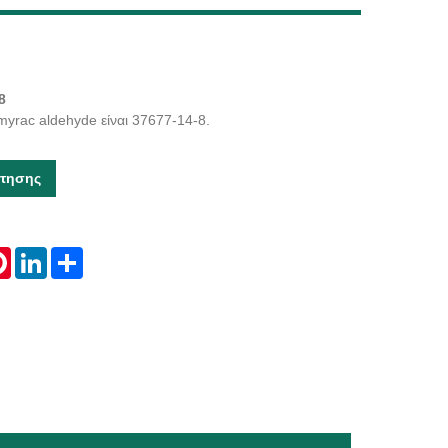
Live
8
yrac aldehyde είναι 37677-14-8.
τησης
tsApp
Pinterest
LinkedIn
Share