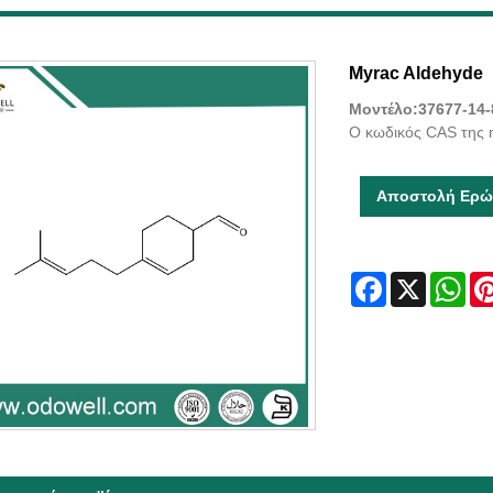
Myrac Aldehyde
Μοντέλο:37677-14-
Ο κωδικός CAS της m
Αποστολή Ερώ
Facebook
X
Wha