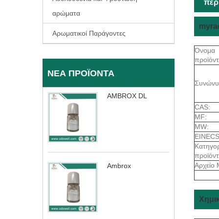
περ
αρώματα
myra
Αρωματικοί Παράγοντες
Όνομα
προϊόντ
ΝΈΑ ΠΡΟΪΌΝΤΑ
Συνώνυ
AMBROX DL
CAS:
MF:
MW:
EINECS
Κατηγορ
προϊόν
Αρχείο 
Ambrox
Χημικ