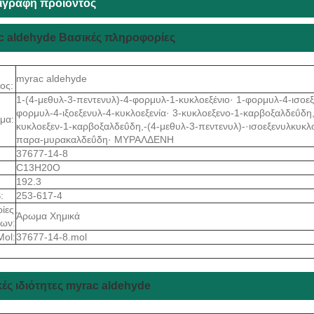
ιγραφή προϊόντος
c aldehyde Βασικές πληροφορίες
myrac aldehyde
ος:
1-(4-μεθυλ-3-πεντενυλ)-4-φορμυλ-1-κυκλοεξένιο· 1-φορμυλ-4-ισοεξ
φορμυλ-4-ιξοεξενυλ-4-κυκλοεξενία· 3-κυκλοεξενο-1-καρβοξαλδεΰδη,
μα:
κυκλοεξεν-1-καρβοξαλδεΰδη,-(4-μεθυλ-3-πεντενυλ)-·ισοεξενυλκυκ
παρα-μυρακαλδεΰδη· ΜΥΡΑΛΔΕΝΗ
37677-14-8
C13H20O
192.3
:
253-617-4
ίες
Άρωμα Χημικά
των:
Mol:
37677-14-8.mol
ές ιδιότητες myrac aldehyde