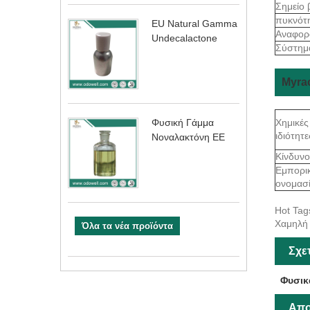
Σημείο
πυκνότ
EU Natural Gamma
Αναφορ
Undecalactone
Σύστημ
Myra
Χημικές
Φυσική Γάμμα
ιδιότητε
Νοναλακτόνη ΕΕ
Κίνδυνο
Εμπορι
ονομασ
Hot Tag
Χαμηλή 
Όλα τα νέα προϊόντα
Σχε
Φυσικ
Απο