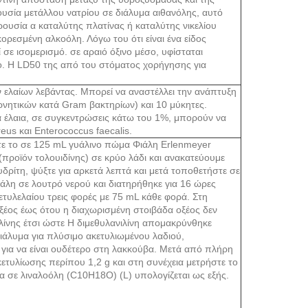
ουσία μετάλλου νατρίου σε διάλυμα αιθανόλης, αυτό
ρουσία α καταλύτης πλατίνας ή καταλύτης νικελίου
κορεσμένη αλκοόλη. Λόγω του ότι είναι ένα είδος
σε ισομερισμό. σε αραιό όξινο μέσο, ​​υφίσταται
σο. Η LD50 της από του στόματος χορήγησης για
ων ελαίων λεβάντας. Μπορεί να αναστέλλει την ανάπτυξη
νητικών κατά Gram βακτηρίων) και 10 μύκητες.
ρια έλαια, σε συγκεντρώσεις κάτω του 1%, μπορούν να
eus και Enterococcus faecalis.
τε το σε 125 mL γυάλινο πώμα Φιάλη Erlenmeyer
προϊόν τολουιδίνης) σε κρύο λάδι και ανακατεύουμε
δρίτη, ψύξτε για αρκετά λεπτά και μετά τοποθετήστε σε
ιάλη σε λουτρό νερού και διατηρήθηκε για 16 ώρες
τυλελαίου τρεις φορές με 75 mL κάθε φορά. Στη
οξέος έως ότου η διαχωρισμένη στοιβάδα οξέος δεν
ιλίνης έτσι ώστε Η διμεθυλανιλίνη απομακρύνθηκε
άλυμα για πλύσιμο ακετυλιωμένου λαδιού,
για να είναι ουδέτερο στη λακκούβα. Μετά από πλήρη
ακετυλίωσης περίπου 1,2 g και στη συνέχεια μετρήστε το
τα σε λιναλοόλη (C10H18O) (L) υπολογίζεται ως εξής.