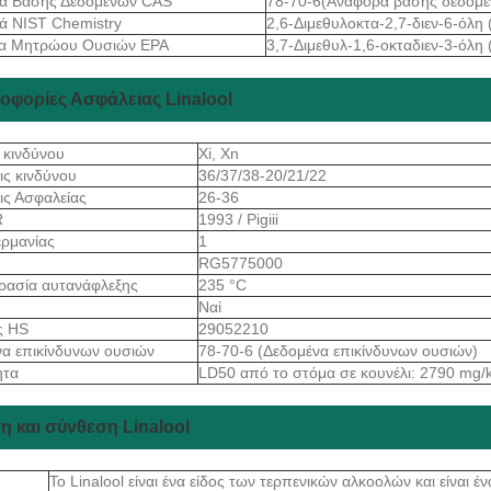
ά Βάσης Δεδομένων CAS
78-70-6(Αναφορά βάσης δεδομ
ά NIST Chemistry
2,6-Διμεθυλοκτα-2,7-διεν-6-όλη 
α Μητρώου Ουσιών EPA
3,7-Διμεθυλ-1,6-οκταδιεν-3-όλη 
οφορίες Ασφάλειας Linalool
 κινδύνου
Xi, Xn
ις κινδύνου
36/37/38-20/21/22
ις Ασφαλείας
26-36
R
1993 / Pigiii
ρμανίας
1
S
RG5775000
ρασία αυτανάφλεξης
235 °C
Ναί
ς HS
29052210
α επικίνδυνων ουσιών
78-70-6 (Δεδομένα επικίνδυνων ουσιών)
ητα
LD50 από το στόμα σε κουνέλι: 2790 mg/
η και σύνθεση Linalool
Το Linalool είναι ένα είδος των τερπενικών αλκοολών και είναι 