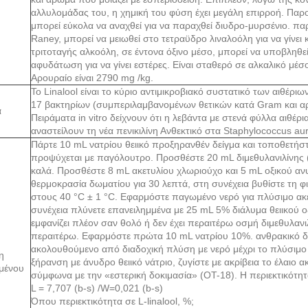
αλλυλομάδας του, η χημική του φύση έχει μεγάλη επιρροή. Παρ
μπορεί εύκολα να αναχθεί για να παραχθεί διυδρο-μυρσένιο. πα
Raney, μπορεί να μειωθεί στο τετραϋδρο λιναλοόλη για να γίνει 
τριτοταγής αλκοόλη, σε έντονα όξινο μέσο, ​​μπορεί να υποβληθεί 
αφυδάτωση για να γίνει εστέρες. Είναι σταθερό σε αλκαλικό μέ
Αρουραίο είναι 2790 mg /kg.
Το Linalool είναι το κύριο αντιμικροβιακό συστατικό των αιθέρι
17 βακτηρίων (συμπεριλαμβανομένων θετικών κατά Gram και αρ
α
Πειράματα in vitro δείχνουν ότι η λεβάντα με στενά φύλλα αιθέ
αναστείλουν τη νέα πενικιλίνη Ανθεκτικό στα Staphylococcus aur
Πάρτε 10 mL νατρίου θειικό προξηρανθέν δείγμα και τοποθετήσ
προψύχεται με παγόλουτρο. Προσθέστε 20 mL διμεθυλανιλίνης (
καλά. Προσθέστε 8 mL ακετυλίου χλωριούχο και 5 mL οξικού ανυ
θερμοκρασία δωματίου για 30 λεπτά, στη συνέχεια βυθίστε τη φ
στους 40 °C ± 1 °C. Εφαρμόστε παγωμένο νερό για πλύσιμο ακε
συνέχεια πλύνετε επανειλημμένα με 25 mL 5% διάλυμα θειικού 
εμφανίζει πλέον σαν θολό ή δεν έχει περαιτέρω οσμή διμεθυλαν
περαιτέρω. Εφαρμόστε πρώτα 10 mL νατρίου 10%. ανθρακικό δι
ακολουθούμενο από διαδοχική πλύση με νερό μέχρι το πλύσιμο 
η
ξήρανση με άνυδρο θειικό νάτριο, ζυγίστε με ακρίβεια το έλαιο 
μένου
σύμφωνα με την «εστερική δοκιμασία» (OT-18). Η περιεκτικότη
L = 7,707 (b-s) /W=0,021 (b-s)
Όπου περιεκτικότητα σε L-linalool, %;