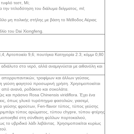
τυφλό τεστ, Mi;
 την τιτλοδότηση του διάλυμα δείγματος, ml;
λλο μη πολικής στήλης με βάση το Μέθοδος Αέριας
λίο του Dai Xiongfeng.
; Αρτοποιείο 9,6; πουτίγκα Κατηγορία 2.3; κόμμι 0,80
αδιάλυτο στο νερό, αλλά αναμιγνύεται με αιθανόλη και
, απορρυπαντικών, τροφίμων και άλλων γεύσεις.
ενη γεύση φαγητού προσωρινή χρήση. Χρησιμοποιείται
από ανανά, ροδάκινο και σοκολάτα.
ς και πράσινο Rosa Chinensis viridiflora. Έχει ένα
σεις, όπως γλυκό τυρόπηγμα φασολιών, γιασεμί,
τύπο γεύσης φρούτων, Fen-flavor τύπος, τύπος γεύσης
εχριμπάρι τύπος αρώματος, τύπου chypre, τύπου φτέρης
σιμοποιηθεί στη σύνθεση φύλλων πορτοκαλιού,
ς το υβριδικό λάδι λεβάντας. Χρησιμοποιείται κυρίως
ητού.