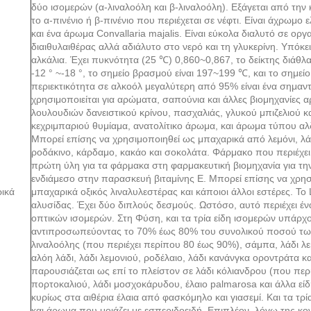
δύο ισομερών (α-λιναλοόλη και β-λιναλοόλη). Εξάγεται από την
το α-πινένιο ή β-πινένιο που περιέχεται σε νέφτι. Είναι άχρωμ
και ένα άρωμα Convallaria majalis. Είναι εύκολα διαλυτό σε ορ
διαιθυλαιθέρας αλλά αδιάλυτο στο νερό και τη γλυκερίνη. Υπόκει
αλκάλια. Έχει πυκνότητα (25 ℃) 0,860~0,867, το δείκτης διάθλ
​​-12 ° ~-18 °, το σημείο βρασμού είναι 197~199 ℃, και το σημε
περιεκτικότητα σε αλκοόλ μεγαλύτερη από 95% είναι ένα σημα
χρησιμοποιείται για αρώματα, σαπούνια και άλλες βιομηχανίες 
λουλουδιών δανειστικού κρίνου, πασχαλιάς, γλυκού μπιζελιού 
κεχριμπαριού θυμίαμα, ανατολίτικο άρωμα, και άρωμα τύπου α
Μπορεί επίσης να χρησιμοποιηθεί ως μπαχαρικά από λεμόνι, λάι
ροδάκινο, κάρδαμο, κακάο και σοκολάτα. Φάρμακο που περιέχει
πρώτη ύλη για τα φάρμακα στη φαρμακευτική βιομηχανία για τη
ενδιάμεσο στην παρασκευή βιταμίνης Ε. Μπορεί επίσης να χρη
ικά
μπαχαρικά οξικός λιναλυλεστέρας και κάποιοι άλλοι εστέρες. Το 
αλυσίδας. Έχει δύο διπλούς δεσμούς. Ωστόσο, αυτό περιέχει έν
οπτικών ισομερών. Στη Φύση, και τα τρία είδη ισομερών υπάρχο
αντιπροσωπεύοντας το 70% έως 80% του συνολικού ποσού των τ
λιναλοόλης (που περιέχει περίπου 80 έως 90%), σάμπα, λάδι λεβ
αλόη λάδι, λάδι λεμονιού, ροδέλαιο, λάδι κανάνγκα οροντράτα κ
παρουσιάζεται ως επί το πλείστον σε λάδι κόλιανδρου (που περ
πορτοκαλιού, λάδι μοσχοκάρυδου, έλαιο palmarosa και άλλα είδ
κυρίως στα αιθέρια έλαια από φασκόμηλο και γιασεμί. Και τα τρ
και άρωμα που μοιάζει με εσπεριδοειδή. Επιπλέον, λόγω της κ