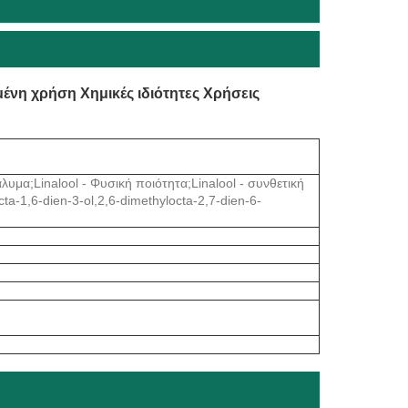
ένη χρήση Χημικές ιδιότητες Χρήσεις
λυμα;Linalool - Φυσική ποιότητα;Linalool - συνθετική
a-1,6-dien-3-ol,2,6-dimethylocta-2,7-dien-6-