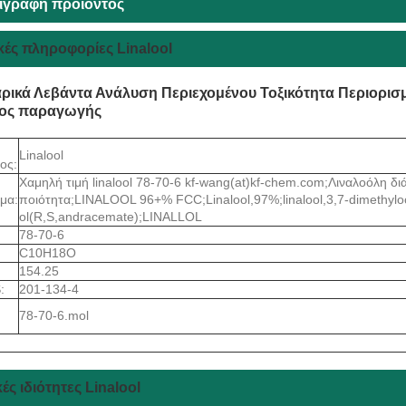
ιγραφή προϊόντος
κές πληροφορίες Linalool
ικά Λεβάντα Ανάλυση Περιεχομένου Τοξικότητα Περιορισμ
ος παραγωγής
Linalool
ος:
Χαμηλή τιμή linalool 78-70-6 kf-wang(at)kf-chem.com;Λιναλοόλη διά
μα:
ποιότητα;LINALOOL 96+% FCC;Linalool,97%;linalool,3,7-dimethyloct
ol(R,S,andracemate);LINALLOL
78-70-6
C10H18O
154.25
:
201-134-4
78-70-6.mol
ές ιδιότητες Linalool