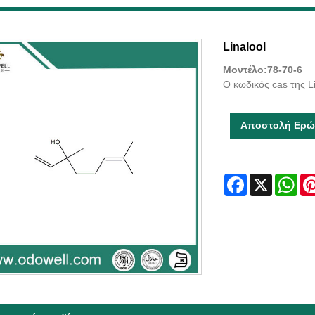
Linalool
Μοντέλο:78-70-6
Ο κωδικός cas της Li
Αποστολή Ερώ
Facebook
X
Wha