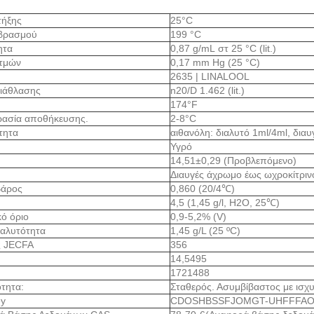
τήξης
25°C
 βρασμού
199 °C
ητα
0,87 g/mL στ 25 °C (lit.)
ατμών
0,17 mm Hg (25 °C)
2635 | LINALOOL
διάθλασης
n20/D 1.462 (lit.)
174°F
ρασία αποθήκευσης.
2-8°C
ότητα
αιθανόλη: διαλυτό 1ml/4ml, δια
Υγρό
14,51±0,29 (Προβλεπόμενο)
Διαυγές άχρωμο έως ωχροκίτριν
Βάρος
0,860 (20/4℃)
4,5 (1,45 g/l, H2O, 25℃)
κό όριο
0,9-5,2% (V)
ιαλυτότητα
1,45 g/L (25 ºC)
ς JECFA
356
14,5495
1721488
τητα:
Σταθερός. Ασυμβίβαστος με ισχυ
ey
CDOSHBSSFJOMGT-UHFFFAO