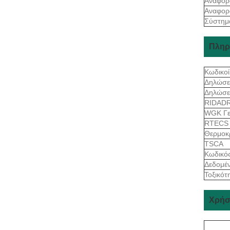
Αναφορ
Αναφορ
Σύστημ
Πληρ
Κωδικοί
Δηλώσε
Δηλώσε
RIDAD
WGK Γε
RTEC
Θερμοκ
TSCA
Κωδικό
Δεδομέν
Τοξικότ
Χρήσ