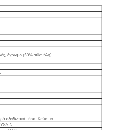
υγές, άχρωμο (60% αιθανόλη)
ο
ρά οξειδωτικά μέσα. Καύσιμο.
YSA-N