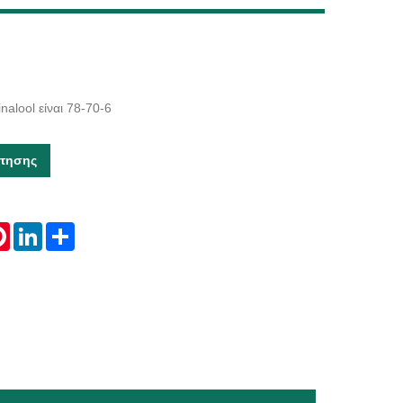
Live
nalool είναι 78-70-6
τησης
tsApp
Pinterest
LinkedIn
Share