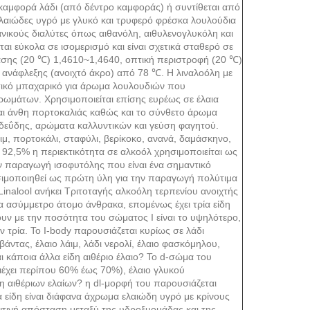
 καμφορά λάδι (από δέντρο καμφοράς) ή συντίθεται από
ο ελαιώδες υγρό με γλυκό και τρυφερό φρέσκα λουλούδια
γανικούς διαλύτες όπως αιθανόλη, αιθυλενογλυκόλη και
ται εύκολα σε ισομερισμό και είναι σχετικά σταθερό σε
ασης (20 ℃) ​​1,4610~1,4640, οπτική περιστροφή (20 ℃)
ίο ανάφλεξης (ανοιχτό άκρο) από 78 ℃. Η λιναλοόλη με
ντικό μπαχαρικό για άρωμα λουλουδιών που
αρωμάτων. Χρησιμοποιείται επίσης ευρέως σε έλαια
και άνθη πορτοκαλιάς καθώς και το σύνθετο άρωμα
λδεΰδης, αρώματα καλλυντικών και γεύση φαγητού.
μ, πορτοκάλι, σταφύλι, βερίκοκο, ανανά, δαμάσκηνο,
 92,5% η περιεκτικότητα σε αλκοόλ χρησιμοποιείται ως
ν παραγωγή ισοφυτόλης που είναι ένα σημαντικό
σιμοποιηθεί ως πρώτη ύλη για την παραγωγή πολύτιμα
Linalool ανήκει Τριτοταγής αλκοόλη τερπενίου ανοιχτής
α ασύμμετρο άτομο άνθρακα, επομένως έχει τρία είδη
υν με την ποσότητα του σώματος Ι είναι το υψηλότερο,
ρία. Το I-body παρουσιάζεται κυρίως σε λάδι
άντας, έλαιο λάιμ, λάδι νερολί, έλαιο φασκόμηλου,
αι κάποια άλλα είδη αιθέριο έλαιο? Το d-σώμα του
ιέχει περίπου 60% έως 70%), έλαιο γλυκού
η αιθέριων ελαίων? η dl-μορφή του παρουσιάζεται
ία είδη είναι διάφανα άχρωμα ελαιώδη υγρό με κρίνους
οντινή απόσταση μεταξύ της υδροξυομάδας και της