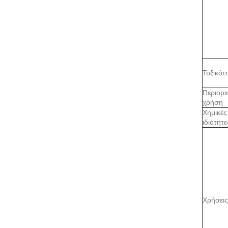
Τοξικότ
Περιορι
χρήση
Χημικές
ιδιότητε
Χρήσεις