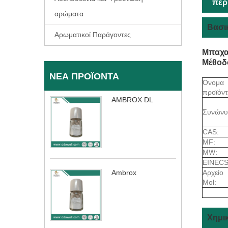
περ
αρώματα
Βασι
Αρωματικοί Παράγοντες
Μπαχαρ
Μέθοδ
ΝΈΑ ΠΡΟΪΌΝΤΑ
Όνομα
προϊόντ
AMBROX DL
Συνώνυ
CAS:
MF:
MW:
EINECS
Αρχείο
Ambrox
Mol:
Χημικ