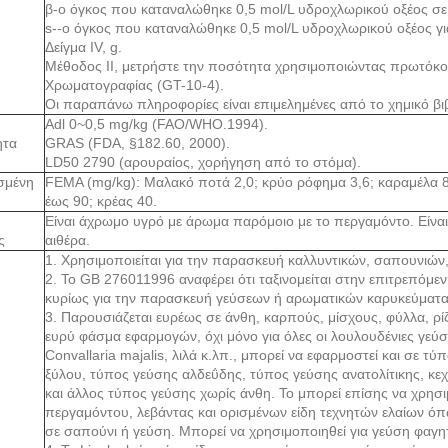
β-ο όγκος που καταναλώθηκε 0,5 mol/L υδροχλωρικού οξέος σε 
s--ο όγκος που καταναλώθηκε 0,5 mol/L υδροχλωρικού οξέος για
Δείγμα IV, g.
Μέθοδος II, μετρήστε την ποσότητα χρησιμοποιώντας πρωτόκο
Χρωματογραφίας (GT-10-4).
Οι παραπάνω πληροφορίες είναι επιμελημένες από το χημικό βιβ
Adl 0~0,5 mg/kg (FAO/WHO.1994).
ητα
GRAS (FDA, §182.60, 2000).
LD50 2790 (αρουραίος, χορήγηση από το στόμα).
σμένη
FEMA (mg/kg): Μαλακό ποτά 2,0; κρύο ρόφημα 3,6; καραμέλα 8,4
έως 90; κρέας 40.
Είναι άχρωμο υγρό με άρωμα παρόμοιο με το περγαμόντο. Είναι 
ς
αιθέρα.
1. Χρησιμοποιείται για την παρασκευή καλλυντικών, σαπουνιών
2. Το GB 276011996 αναφέρει ότι ταξινομείται στην επιτρεπόμ
κυρίως για την παρασκευή γεύσεων ή αρωματικών καρυκεύματα 
3. Παρουσιάζεται ευρέως σε άνθη, καρπούς, μίσχους, φύλλα, ρίζε
ευρύ φάσμα εφαρμογών, όχι μόνο για όλες οι λουλουδένιες γεύ
Convallaria majalis, λιλά κ.λπ., μπορεί να εφαρμοστεί και σε 
ξύλου, τύπος γεύσης αλδεΰδης, τύπος γεύσης ανατολίτικης, κ
και άλλος τύπος γεύσης χωρίς άνθη. Το μπορεί επίσης να χρη
περγαμόντου, λεβάντας και ορισμένων είδη τεχνητών ελαίων όπω
σε σαπούνι ή γεύση. Μπορεί να χρησιμοποιηθεί για γεύση φαγ