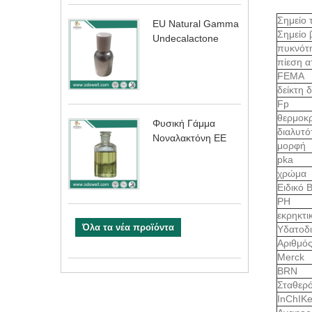
Σημείο 
EU Natural Gamma
Σημείο
Undecalactone
πυκνότ
πίεση 
FEMA
δείκτη 
Fp
θερμοκ
Φυσική Γάμμα
διαλυτ
Νοναλακτόνη ΕΕ
μορφή
pka
χρώμα
Ειδικό 
PH
εκρηκτι
Όλα τα νέα προϊόντα
Υδατοδ
Αριθμό
Merck
BRN
Σταθερό
InChIK