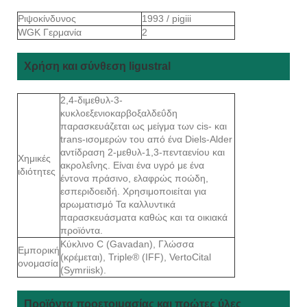
Ριψοκίνδυνος
1993 / pigiii
WGK Γερμανία
2
Χρήση και σύνθεση ligustral
2,4-διμεθυλ-3-
κυκλοεξενιοκαρβοξαλδεΰδη
παρασκευάζεται ως μείγμα των cis- και
trans-ισομερών του από ένα Diels-Alder
αντίδραση 2-μεθυλ-1,3-πενταενίου και
Χημικές
ακρολεΐνης. Είναι ένα υγρό με ένα
ιδιότητες
έντονα πράσινο, ελαφρώς ποώδη,
εσπεριδοειδή. Χρησιμοποιείται για
αρωματισμό Τα καλλυντικά
παρασκευάσματα καθώς και τα οικιακά
προϊόντα.
Κύκλινο C (Gavadan), Γλώσσα
Εμπορική
(κρέμεται), Triple® (IFF), VertoCital
ονομασία
(Symriisk).
Προϊόντα προετοιμασίας και πρώτες ύλες