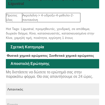
Ligustral
Πρώτες
Ακρολεΐνη-> 4-υδροξυ-4-μεθυλο-2-
ύλες
πεντανόνη
Hot Tags: Ligustral, προμηθευτές, χονδρική, σε απόθεμα,
δωρεάν δείγμα, Κίνα, κατασκευαστές, κατασκευασμένα στην
Κίνα, χαμηλή τιμή, ποιότητα, εγγύηση 1 έτους
Σχετική Κατηγορία
Φυσικά χημικά αρώματος
Συνθετικά χημικά αρώματος
Αποστολή Ερώτησης
Μη διστάσετε να δώσετε το ερώτημά σας στην
παρακάτω φόρμα. Θα σας απαντήσουμε σε 24 ώρες.