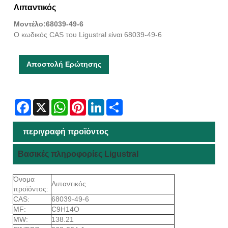
Λιπαντικός
Μοντέλο:68039-49-6
Ο κωδικός CAS του Ligustral είναι 68039-49-6
Αποστολή Ερώτησης
Facebook
X
WhatsApp
Pinterest
LinkedIn
Share
περιγραφή προϊόντος
Βασικές πληροφορίες Ligustral
Όνομα
Λιπαντικός
προϊόντος:
CAS:
68039-49-6
MF:
C9H14O
MW:
138.21