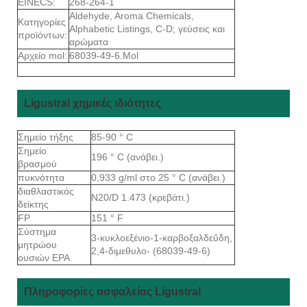
EINECS:
268-264-1
Aldehyde, Aroma Chemicals,
Κατηγορίες
Alphabetic Listings, C-D; γεύσεις και
προϊόντων:
αρώματα
Αρχείο mol:
68039-49-6.Mol
Ligustral χημικές ιδιότητες
Σημείο τήξης
85-90 ° C
Σημείο
196 ° C (ανάβει.)
βρασμού
πυκνότητα
0,933 g/ml στο 25 ° C (ανάβει.)
διαθλαστικός
N20/D 1.473 (κρεβάτι.)
δείκτης
FP
151 ° F
Σύστημα
3-κυκλοεξένιο-1-καρβοξαλδεΰδη,
μητρώου
2,4-διμεθυλο- (68039-49-6)
ουσιών EPA
Πληροφορίες ασφαλείας Ligustral