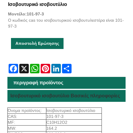
Ισοβουτυρικό ισοβουτύλιο
Μοντέλο:101-97-3
Ο κωδικός cas του ισοβουτυρικού ισοβουτυλεστέρα είναι 101-
97-3
Αποστολή Ερώτησης
Facebook
X
WhatsApp
Pinterest
LinkedIn
Share
περιγραφή προϊόντος
Ισοβουτυρικό ισοβουτύλιο Βασικές πληροφορίες
Όνομα προϊόντος:
Ισοβουτυρικό ισοβουτύλιο
CAS:
101-97-3
MF:
C10H12O2
MW:
164.2