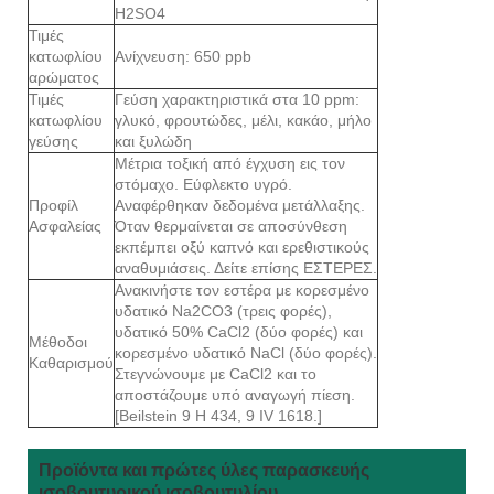
H2SO4
Τιμές
κατωφλίου
Ανίχνευση: 650 ppb
αρώματος
Τιμές
Γεύση χαρακτηριστικά στα 10 ppm:
κατωφλίου
γλυκό, φρουτώδες, μέλι, κακάο, μήλο
γεύσης
και ξυλώδη
Μέτρια τοξική από έγχυση εις τον
στόμαχο. Εύφλεκτο υγρό.
Προφίλ
Αναφέρθηκαν δεδομένα μετάλλαξης.
Ασφαλείας
Όταν θερμαίνεται σε αποσύνθεση
εκπέμπει οξύ καπνό και ερεθιστικούς
αναθυμιάσεις. Δείτε επίσης ΕΣΤΕΡΕΣ.
Ανακινήστε τον εστέρα με κορεσμένο
υδατικό Na2CO3 (τρεις φορές),
υδατικό 50% CaCl2 (δύο φορές) και
Μέθοδοι
κορεσμένο υδατικό NaCl (δύο φορές).
Καθαρισμού
Στεγνώνουμε με CaCl2 και το
αποστάζουμε υπό αναγωγή πίεση.
[Beilstein 9 H 434, 9 IV 1618.]
Προϊόντα και πρώτες ύλες παρασκευής
ισοβουτυρικού ισοβουτυλίου