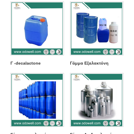
Γ -decalactone
Γάμμα Εξαλακτόνη