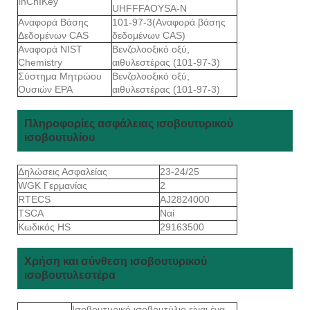
InChIKey
UHFFFAOYSA-N
Αναφορά Βάσης
101-97-3(Αναφορά βάσης
Δεδομένων CAS
δεδομένων CAS)
Αναφορά NIST
Βενζολοοξικό οξύ,
Chemistry
αιθυλεστέρας (101-97-3)
Σύστημα Μητρώου
Βενζολοοξικό οξύ,
Ουσιών EPA
αιθυλεστέρας (101-97-3)
Πληροφορίες ασφάλειας ισοβουτυρικού
ισοβουτυλίου
Δηλώσεις Ασφαλείας
23-24/25
WGK Γερμανίας
2
RTECS
AJ2824000
TSCA
Ναί
Κωδικός HS
29163500
Χρήση και σύνθεση ισοβουτυρικού
ισοβουτυλεστέρα
Ισοβουτυρικό ισοβουτύλιο είναι ένα