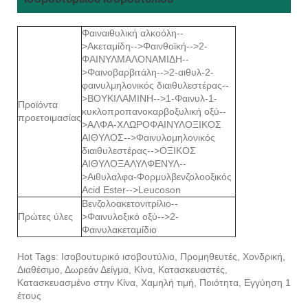
Φαιναιθυλική αλκοόλη--
>Ακεταμίδη-->Φαινθοϊκή-->2-
ΦΑΙΝΥΛΜΑΛΟΝΑΜΙΔΗ--
>Φαινοβαρβιτάλη-->2-αιθυλ-2-
φαινυλμηλονικός διαιθυλεστέρας--
>ΒΟΥΚΙΛΑΜΙΝΗ-->1-Φαινυλ-1-
Προϊόντα
κυκλοπροπανοκαρβοξυλική οξύ--
προετοιμασίας
>ΑΛΦΑ-ΧΛΩΡΟΦΑΙΝΥΛΟΞΙΚΟΣ
ΑΙΘΥΛΟΣ-->Φαινυλομηλονικός
διαιθυλεστέρας-->ΟΞΙΚΟΣ
ΑΙΘΥΛΟΞΑΛΥΛΦΕΝΥΛ--
>Αιθυλαλφα-Φορμυλβενζολοοξικός
Acid Ester-->Leucoson
Βενζολοακετονιτρίλιο--
Πρώτες ύλες
>Φαινυλοξικό οξύ-->2-
Φαινυλακεταμίδιο
Hot Tags: Ισοβουτυρικό ισοβουτύλιο, Προμηθευτές, Χονδρική,
Διαθέσιμο, Δωρεάν Δείγμα, Κίνα, Κατασκευαστές,
Κατασκευασμένο στην Κίνα, Χαμηλή τιμή, Ποιότητα, Εγγύηση 1
έτους