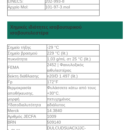
EINECS:
202-993-8
Αρχείο Mol:
101-97-3.mol
Χημικές ιδιότητες ισοβουτυρικού
ισοβουτυλεστέρα
Σημείο τήξης
-29 °C
Σημείο βρασμού
229 °C (lit.)
πυκνότητα
1,03 g/mL στ 25 °C (lit.)
2452 | Φαινυλοξικός
FEMA
αιθυλεστέρας
δείκτη διάθλασης
n20/D 1.497 (lit.)
Fp
172°F
θερμοκρασία
Φυλάσσετε κάτω από τους
αποθήκευσης.
+30°C.
μορφή
πετυχημένος
Υδατοδιαλυτότητα
αδιάλυτος
Merck
14.3840
Αριθμός JECFA
1009
BRN
509140
DULCUDSUACXJJC-