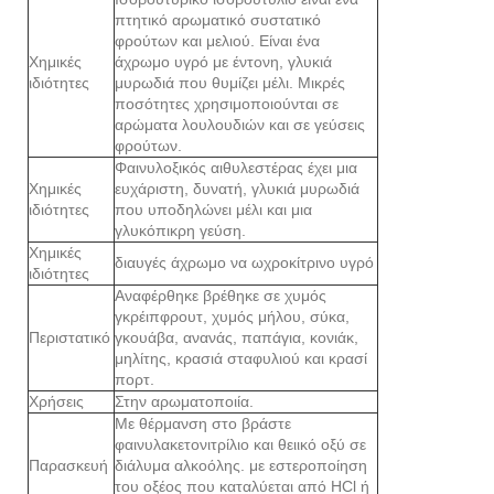
πτητικό αρωματικό συστατικό
φρούτων και μελιού. Είναι ένα
Χημικές
άχρωμο υγρό με έντονη, γλυκιά
ιδιότητες
μυρωδιά που θυμίζει μέλι. Μικρές
ποσότητες χρησιμοποιούνται σε
αρώματα λουλουδιών και σε γεύσεις
φρούτων.
Φαινυλοξικός αιθυλεστέρας έχει μια
Χημικές
ευχάριστη, δυνατή, γλυκιά μυρωδιά
ιδιότητες
που υποδηλώνει μέλι και μια
γλυκόπικρη γεύση.
Χημικές
διαυγές άχρωμο να ωχροκίτρινο υγρό
ιδιότητες
Αναφέρθηκε βρέθηκε σε χυμός
γκρέιπφρουτ, χυμός μήλου, σύκα,
Περιστατικό
γκουάβα, ανανάς, παπάγια, κονιάκ,
μηλίτης, κρασιά σταφυλιού και κρασί
πορτ.
Χρήσεις
Στην αρωματοποιία.
Με θέρμανση στο βράστε
φαινυλακετονιτρίλιο και θειικό οξύ σε
Παρασκευή
διάλυμα αλκοόλης. με εστεροποίηση
του οξέος που καταλύεται από HCl ή