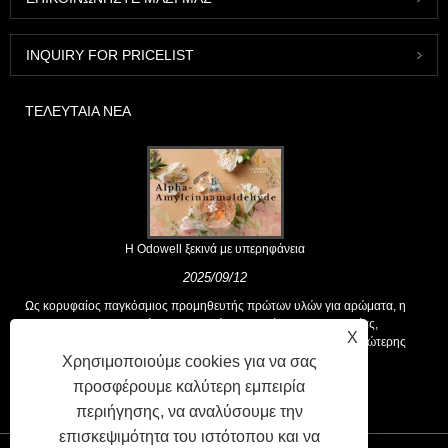
INQUIRY FOR PRICELIST
ΤΕΛΕΥΤΑΊΑ ΝΈΑ
Η Odowell ξεκινά με υπερηφάνεια
2025/09/12
Ως κορυφαίος παγκόσμιος προμηθευτής πρώτων υλών για αρώματα, η
Odowell υποστηρίζει μια βασική φιλοσοφία της "καινοτομίας,
X
επικεντρωμένης στην ποιότητα", που παρέχει σταθερά λύσεις ανώτερης
Χρησιμοποιούμε cookies για να σας
αρωτικής στους πελάτες παγκοσμίως.
προσφέρουμε καλύτερη εμπειρία
περιήγησης, να αναλύσουμε την
επισκεψιμότητα του ιστότοπου και να