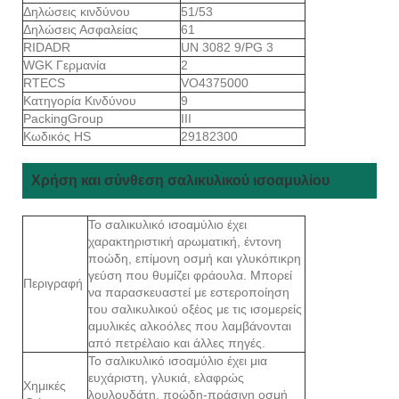
Δηλώσεις κινδύνου
51/53
Δηλώσεις Ασφαλείας
61
RIDADR
UN 3082 9/PG 3
WGK Γερμανία
2
RTECS
VO4375000
Κατηγορία Κινδύνου
9
PackingGroup
III
Κωδικός HS
29182300
Χρήση και σύνθεση σαλικυλικού ισοαμυλίου
Το σαλικυλικό ισοαμύλιο έχει
χαρακτηριστική αρωματική, έντονη
ποώδη, επίμονη οσμή και γλυκόπικρη
γεύση που θυμίζει φράουλα. Μπορεί
Περιγραφή
να παρασκευαστεί με εστεροποίηση
του σαλικυλικού οξέος με τις ισομερείς
αμυλικές αλκοόλες που λαμβάνονται
από πετρέλαιο και άλλες πηγές.
Το σαλικυλικό ισοαμύλιο έχει μια
ευχάριστη, γλυκιά, ελαφρώς
Χημικές
λουλουδάτη, ποώδη-πράσινη οσμή