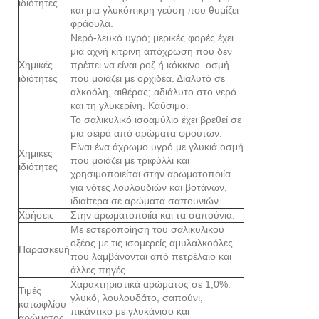
ιδιότητες
και μια γλυκόπικρη γεύση που θυμίζει
φράουλα.
Νερό-λευκό υγρό; μερικές φορές έχει
μια αχνή κίτρινη απόχρωση που δεν
Χημικές
πρέπει να είναι ροζ ή κόκκινο. οσμή
ιδιότητες
που μοιάζει με ορχιδέα. Διαλυτό σε
αλκοόλη, αιθέρας; αδιάλυτο στο νερό
και τη γλυκερίνη. Καύσιμο.
Το σαλικυλικό ισοαμύλιο έχει βρεθεί σε
μια σειρά από αρώματα φρούτων.
Είναι ένα άχρωμο υγρό με γλυκιά οσμή
Χημικές
που μοιάζει με τριφύλλι και
ιδιότητες
χρησιμοποιείται στην αρωματοποιία
για νότες λουλουδιών και βοτάνων,
ιδιαίτερα σε αρώματα σαπουνιών.
Χρήσεις
Στην αρωματοποιία και τα σαπούνια.
Με εστεροποίηση του σαλικυλικού
οξέος με τις ισομερείς αμυλαλκοόλες
Παρασκευή
που λαμβάνονται από πετρέλαιο και
άλλες πηγές.
Χαρακτηριστικά αρώματος σε 1,0%:
Τιμές
γλυκό, λουλουδάτο, σαπούνι,
κατωφλίου
πικάντικο με γλυκάνισο και
αρώματος