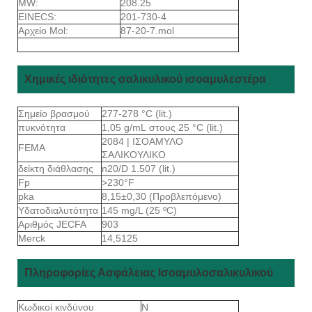
MW:
208.25
EINECS:
201-730-4
Αρχείο Mol:
87-20-7.mol
Χημικές ιδιότητες σαλικυλικού ισοαμυλεστέρα
Σημείο βρασμού
277-278 °C (lit.)
πυκνότητα
1,05 g/mL στους 25 °C (lit.)
2084 | ΙΣΟΑΜΥΛΟ
FEMA
ΣΑΛΙΚΟΥΛΙΚΟ
δείκτη διάθλασης
n20/D 1.507 (lit.)
Fp
>230°F
pka
8,15±0,30 (Προβλεπόμενο)
Υδατοδιαλυτότητα
145 mg/L (25 ºC)
Αριθμός JECFA
903
Merck
14,5125
Πληροφορίες Ασφάλειας Ισοαμυλοσαλικυλικού
Κωδικοί κινδύνου
N