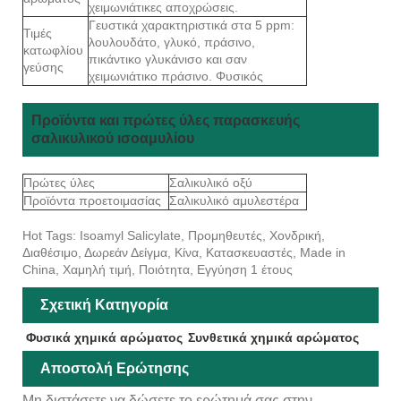
χειμωνιάτικες αποχρώσεις.
Γευστικά χαρακτηριστικά στα 5 ppm:
Τιμές
λουλουδάτο, γλυκό, πράσινο,
κατωφλίου
πικάντικο γλυκάνισο και σαν
γεύσης
χειμωνιάτικο πράσινο. Φυσικός
Προϊόντα και πρώτες ύλες παρασκευής
σαλικυλικού ισοαμυλίου
Πρώτες ύλες
Σαλικυλικό οξύ
Προϊόντα προετοιμασίας
Σαλικυλικό αμυλεστέρα
Hot Tags: Isoamyl Salicylate, Προμηθευτές, Χονδρική,
Διαθέσιμο, Δωρεάν Δείγμα, Κίνα, Κατασκευαστές, Made in
China, Χαμηλή τιμή, Ποιότητα, Εγγύηση 1 έτους
Σχετική Κατηγορία
Φυσικά χημικά αρώματος
Συνθετικά χημικά αρώματος
Αποστολή Ερώτησης
Μη διστάσετε να δώσετε το ερώτημά σας στην