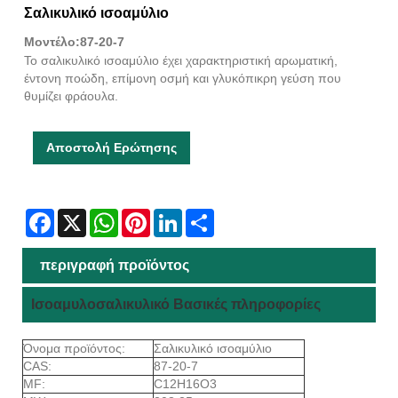
Σαλικυλικό ισοαμύλιο
Μοντέλο:87-20-7
Το σαλικυλικό ισοαμύλιο έχει χαρακτηριστική αρωματική,
έντονη ποώδη, επίμονη οσμή και γλυκόπικρη γεύση που
θυμίζει φράουλα.
Αποστολή Ερώτησης
Facebook
X
WhatsApp
Pinterest
LinkedIn
Share
περιγραφή προϊόντος
Ισοαμυλοσαλικυλικό Βασικές πληροφορίες
Όνομα προϊόντος:
Σαλικυλικό ισοαμύλιο
CAS:
87-20-7
MF:
C12H16O3