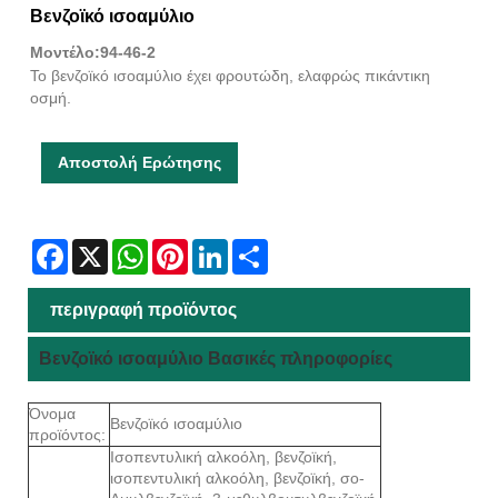
Βενζοϊκό ισοαμύλιο
Μοντέλο:94-46-2
Το βενζοϊκό ισοαμύλιο έχει φρουτώδη, ελαφρώς πικάντικη
οσμή.
Αποστολή Ερώτησης
Facebook
X
WhatsApp
Pinterest
LinkedIn
Share
περιγραφή προϊόντος
Βενζοϊκό ισοαμύλιο Βασικές πληροφορίες
Όνομα
Βενζοϊκό ισοαμύλιο
προϊόντος:
Ισοπεντυλική αλκοόλη, βενζοϊκή,
ισοπεντυλική αλκοόλη, βενζοϊκή, σο-