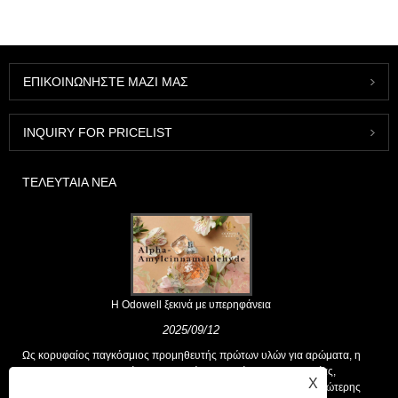
ΕΠΙΚΟΙΝΩΝΉΣΤΕ ΜΑΖΊ ΜΑΣ
INQUIRY FOR PRICELIST
ΤΕΛΕΥΤΑΊΑ ΝΈΑ
Η Odowell ξεκινά με υπερηφάνεια
2025/09/12
Ως κορυφαίος παγκόσμιος προμηθευτής πρώτων υλών για αρώματα, η
Odowell υποστηρίζει μια βασική φιλοσοφία της "καινοτομίας,
X
επικεντρωμένης στην ποιότητα", που παρέχει σταθερά λύσεις ανώτερης