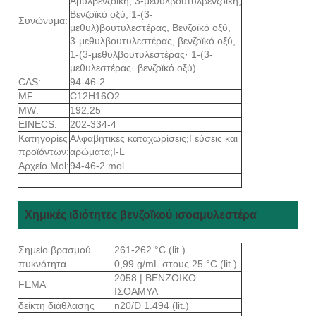
Αμυλβενζοϊκή, 3-μεθυλβουτυλβενζοϊκή,
Βενζοϊκό οξύ, 1-(3-
Συνώνυμα:
μεθυλ)βουτυλεστέρας, Βενζοϊκό οξύ,
3-μεθυλβουτυλεστέρας, βενζοϊκό οξύ,
1-(3-μεθυλβουτυλεστέρας· 1-(3-
μεθυλεστέρας· βενζοϊκό οξύ)
CAS:
94-46-2
MF:
C12H16O2
MW:
192.25
EINECS:
202-334-4
Κατηγορίες
Αλφαβητικές καταχωρίσεις;Γεύσεις και
προϊόντων:
αρώματα;I-L
Αρχείο Mol:
94-46-2.mol
Χημικές ιδιότητες βενζοϊκού ισοαμυλεστέρα
Σημείο βρασμού
261-262 °C (lit.)
πυκνότητα
0,99 g/mL στους 25 °C (lit.)
2058 | ΒΕΝΖΟΙΚΟ
FEMA
ΙΣΟΑΜΥΛ
δείκτη διάθλασης
n20/D 1.494 (lit.)