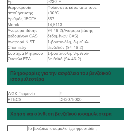
Fp
>230°F
θερμοκρασία
Φυλάσσετε κάτω από τους
αποθήκευσης.
+30°C.
Αριθμός JECFA
857
Merck
14,5113
Αναφορά Βάσης
94-46-2(Αναφορά βάσης
Δεδομένων CAS
δεδομένων CAS)
Αναφορά NIST
1-βουτανόλη, 3-μεθυλ-,
Chemistry
βενζοϊκός (94-46-2)
Σύστημα Μητρώου
1-βουτανόλη, 3-μεθυλ-,
Ουσιών EPA
βενζοϊκό (94-46-2)
Πληροφορίες για την ασφάλεια του βενζοϊκού
ισοαμυλεστέρα
WGK Γερμανία
2
RTECS
DH3078000
Χρήση και σύνθεση βενζοϊκού ισοαμυλεστέρα
Το βενζοϊκό ισοαμύλιο έχει φρουτώδη,