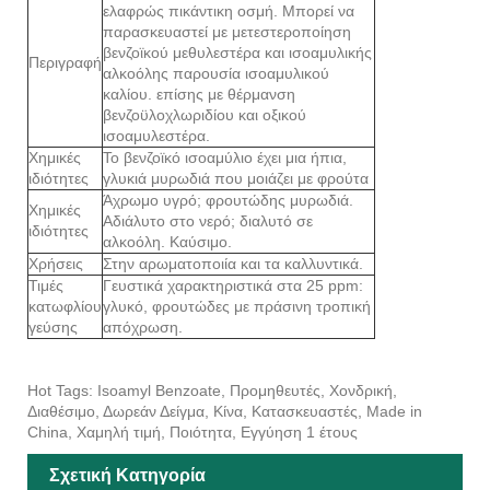
ελαφρώς πικάντικη οσμή. Μπορεί να
παρασκευαστεί με μετεστεροποίηση
βενζοϊκού μεθυλεστέρα και ισοαμυλικής
Περιγραφή
αλκοόλης παρουσία ισοαμυλικού
καλίου. επίσης με θέρμανση
βενζοϋλοχλωριδίου και οξικού
ισοαμυλεστέρα.
Χημικές
Το βενζοϊκό ισοαμύλιο έχει μια ήπια,
ιδιότητες
γλυκιά μυρωδιά που μοιάζει με φρούτα
Άχρωμο υγρό; φρουτώδης μυρωδιά.
Χημικές
Αδιάλυτο στο νερό; διαλυτό σε
ιδιότητες
αλκοόλη. Καύσιμο.
Χρήσεις
Στην αρωματοποιία και τα καλλυντικά.
Τιμές
Γευστικά χαρακτηριστικά στα 25 ppm:
κατωφλίου
γλυκό, φρουτώδες με πράσινη τροπική
γεύσης
απόχρωση.
Hot Tags: Isoamyl Benzoate, Προμηθευτές, Χονδρική,
Διαθέσιμο, Δωρεάν Δείγμα, Κίνα, Κατασκευαστές, Made in
China, Χαμηλή τιμή, Ποιότητα, Εγγύηση 1 έτους
Σχετική Κατηγορία