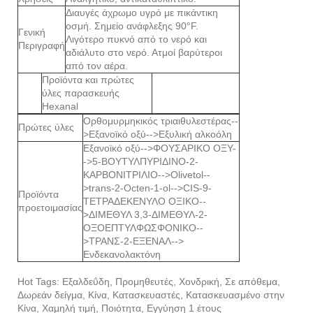
Διαυγές άχρωμο υγρό με πικάντικη
οσμή. Σημείο ανάφλεξης 90°F.
Γενική
Λιγότερο πυκνό από το νερό και
Περιγραφή
αδιάλυτο στο νερό. Ατμοί βαρύτεροι
από τον αέρα.
Προϊόντα και πρώτες
ύλες παρασκευής
Hexanal
Ορθομυρμηκικός τριαιθυλεστέρας--
Πρώτες ύλες
>Εξανοϊκό οξύ-->Εξυλική αλκοόλη
Εξανοϊκό οξύ-->ΦΟΥΣΑΡΙΚΟ ΟΞΥ-
->5-ΒΟΥΤΥΛΠΥΡΙΔΙΝΟ-2-
ΚΑΡΒΟΝΙΤΡΙΛΙΟ-->Olivetol--
>trans-2-Octen-1-ol-->CIS-9-
Προϊόντα
ΤΕΤΡΑΔΕΚΕΝΥΛΟ ΟΞΙΚΟ--
προετοιμασίας
>ΔΙΜΕΘΥΛ 3,3-ΔΙΜΕΘΥΛ-2-
ΟΞΟΕΠΤΥΛΦΩΣΦΟΝΙΚΟ--
>ΤΡΑΝΣ-2-ΕΞΕΝΑΛ-->
Ενδεκανολακτόνη
Hot Tags: Εξαλδεΰδη, Προμηθευτές, Χονδρική, Σε απόθεμα,
Δωρεάν δείγμα, Κίνα, Κατασκευαστές, Κατασκευασμένο στην
Κίνα, Χαμηλή τιμή, Ποιότητα, Εγγύηση 1 έτους