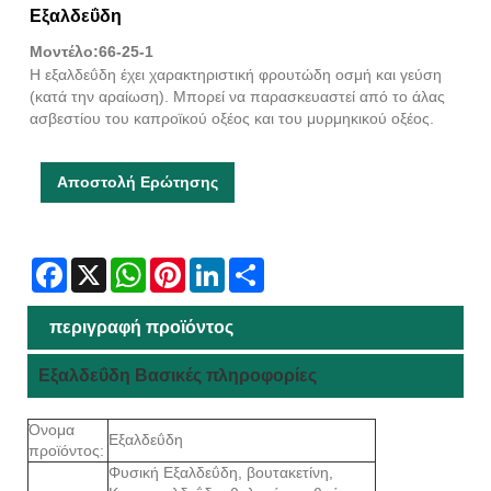
Εξαλδεΰδη
Μοντέλο:66-25-1
Η εξαλδεΰδη έχει χαρακτηριστική φρουτώδη οσμή και γεύση
(κατά την αραίωση). Μπορεί να παρασκευαστεί από το άλας
ασβεστίου του καπροϊκού οξέος και του μυρμηκικού οξέος.
Αποστολή Ερώτησης
Facebook
X
WhatsApp
Pinterest
LinkedIn
Share
περιγραφή προϊόντος
Εξαλδεΰδη Βασικές πληροφορίες
Όνομα
Εξαλδεΰδη
προϊόντος:
Φυσική Εξαλδεΰδη, βουτακετίνη,