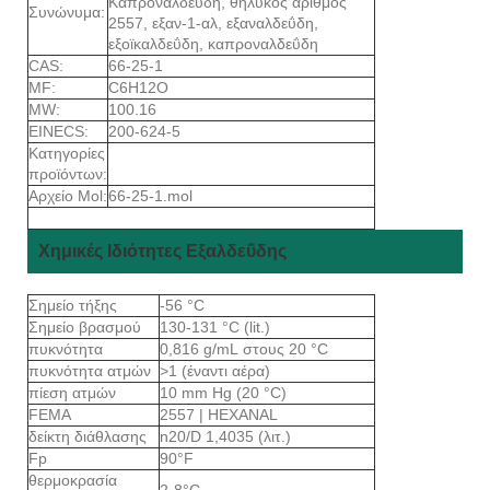
Καπροναλδεΰδη, θηλυκός αριθμός
Συνώνυμα:
2557, εξαν-1-αλ, εξαναλδεΰδη,
εξοϊκαλδεΰδη, καπροναλδεΰδη
CAS:
66-25-1
MF:
C6H12O
MW:
100.16
EINECS:
200-624-5
Κατηγορίες
προϊόντων:
Αρχείο Mol:
66-25-1.mol
Χημικές Ιδιότητες Εξαλδεΰδης
Σημείο τήξης
-56 °C
Σημείο βρασμού
130-131 °C (lit.)
πυκνότητα
0,816 g/mL στους 20 °C
πυκνότητα ατμών
>1 (έναντι αέρα)
πίεση ατμών
10 mm Hg (20 °C)
FEMA
2557 | HEXANAL
δείκτη διάθλασης
n20/D 1,4035 (λιτ.)
Fp
90°F
θερμοκρασία
2-8°C