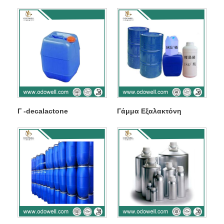
Γ -decalactone
Γάμμα Εξαλακτόνη