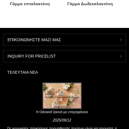
Γάμμα επταλακτόνη
Γάμμα Δωδεκαλακτόνη
ΕΠΙΚΟΙΝΩΝΉΣΤΕ ΜΑΖΊ ΜΑΣ
INQUIRY FOR PRICELIST
ΤΕΛΕΥΤΑΊΑ ΝΈΑ
Η Odowell ξεκινά με υπερηφάνεια
2025/09/12
Ως κορυφαίος παγκόσμιος προμηθευτής πρώτων υλών για αρώματα, η