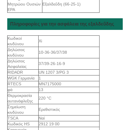
Μητρώου Ουσιών
Εξαλδεΰδη (66-25-1)
EPA
Πληροφορίες για την ασφάλεια της εξαλδεΰδης
Κωδικοί
Xi
κινδύνου
Δηλώσεις
10-36-36/37/38
κινδύνου
Δηλώσεις
37/39-26-16-9
Ασφαλείας
RIDADR
UN 1207 3/PG 3
WGK Γερμανία
1
RTECS
MN7175000
φά
13
Θερμοκρασία
220 °C
αυτανάφλεξης
Σημείωση
Ερεθιστικός
κινδύνου
TSCA
Ναί
Κωδικός HS
2912 19 00
Κατηγορία