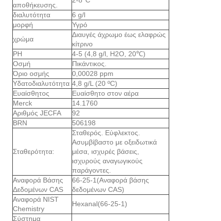
αποθήκευσης.
διαλυτότητα
6 g/l
μορφή
Υγρό
Διαυγές άχρωμο έως ελαφρώς
χρώμα
κίτρινο
PH
4-5 (4,8 g/l, H2O, 20℃)
Οσμή
Πικάντικος.
Όριο οσμής
0,00028 ppm
Υδατοδιαλυτότητα
4,8 g/L (20 ºC)
Ευαίσθητος
Ευαίσθητο στον αέρα
Merck
14.1760
Αριθμός JECFA
92
BRN
506198
Σταθερός. Εύφλεκτος.
Ασυμβίβαστο με οξειδωτικά
Σταθερότητα:
μέσα, ισχυρές βάσεις,
ισχυρούς αναγωγικούς
παράγοντες.
Αναφορά Βάσης
66-25-1(Αναφορά βάσης
Δεδομένων CAS
δεδομένων CAS)
Αναφορά NIST
Hexanal(66-25-1)
Chemistry
Σύστημα