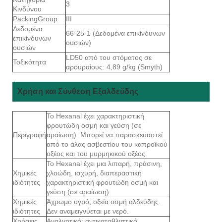
3
Κινδύνου
PackingGroup
III
Δεδομένα
66-25-1 (Δεδομένα επικίνδυνων
επικίνδυνων
ουσιών)
ουσιών
LD50 από του στόματος σε
Τοξικότητα
αρουραίους: 4,89 g/kg (Smyth)
Χρήση και Σύνθεση Εξαλδεΰδης
Το Hexanal έχει χαρακτηριστική
φρουτώδη οσμή και γεύση (σε
Περιγραφή
αραίωση). Μπορεί να παρασκευαστεί
από το άλας ασβεστίου του καπροϊκού
οξέος και του μυρμηκικού οξέος.
Το Hexanal έχει μια λιπαρή, πράσινη,
Χημικές
χλοώδη, ισχυρή, διαπεραστική
ιδιότητες
χαρακτηριστική φρουτώδη οσμή και
γεύση (σε αραίωση).
Χημικές
Άχρωμο υγρό; οξεία οσμή αλδεΰδης.
ιδιότητες
Δεν αναμειγνύεται με νερό.
Χρήσεις
Αναλγητικό; αντικαταθλιπτικό.