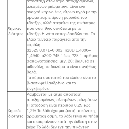
απόσταξη στον ατμό αποξηραμένων,
αλεσμένων ριζωμάτων. Είναι ένα
ανοιχτό κίτρινο έως κίτρινο υγρό με την
αρωματική, επίμονη μυρωδιά του
τζίντζερ, αλλά στερείται της πικάντρας
Χημικές
που συνήθως συνδέεται με το
ιδιότητες
τζίντζερ.Η νότα εσπεριδοειδών του Το
έλαιο τζίντζερ παράγεται από την
κιτράλη.
d2525 0,871–0,882; n20D 1,4880–
1,4940; α20D ?45 ° έως ?28 °; αριθμός
σαπωνοποίησης: μέγ. 20; διαλυτά σε
αιθανόλη, τα διαλύματα είναι συνήθως
θολά.
Τα κύρια συστατικά του ελαίου είναι το
β-σεσκιφελλανδρένιο και το
ζινγκιβερένιο.
Λαμβάνεται με ατμό απόσταξη
αποξηραμένων, αλεσμένων ριζωμάτων
Η απόδοση είναι περίπου 0,25 έως
Χημικές
1,2% Το λάδι έχει μια ζεστή, πικάντικη,
ιδιότητες
αρωματική οσμή. το λάδι τείνει να πήξει
και σκουραίνουν κατά την έκθεση στον
αέρα Το λάδι δεν έχει την πικάντικη