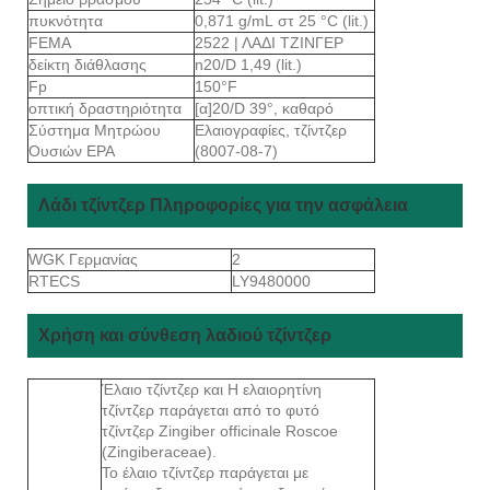
πυκνότητα
0,871 g/mL στ 25 °C (lit.)
FEMA
2522 | ΛΑΔΙ ΤΖΙΝΓΕΡ
δείκτη διάθλασης
n20/D 1,49 (lit.)
Fp
150°F
οπτική δραστηριότητα
[α]20/D 39°, καθαρό
Σύστημα Μητρώου
Ελαιογραφίες, τζίντζερ
Ουσιών EPA
(8007-08-7)
Λάδι τζίντζερ Πληροφορίες για την ασφάλεια
WGK Γερμανίας
2
RTECS
LY9480000
Χρήση και σύνθεση λαδιού τζίντζερ
Έλαιο τζίντζερ και Η ελαιορητίνη
τζίντζερ παράγεται από το φυτό
τζίντζερ Zingiber officinale Roscoe
(Zingiberaceae).
Το έλαιο τζίντζερ παράγεται με