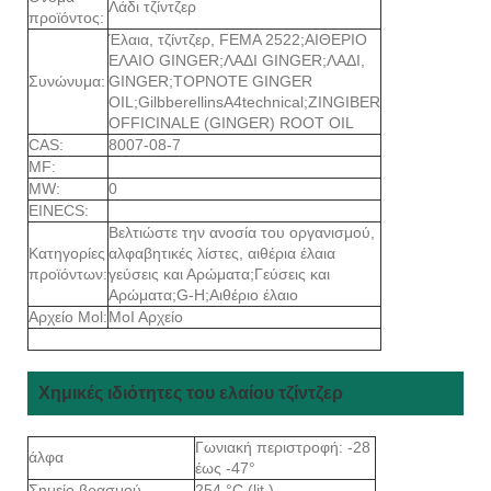
Λάδι τζίντζερ
προϊόντος:
Έλαια, τζίντζερ, FEMA 2522;ΑΙΘΕΡΙΟ
ΕΛΑΙΟ GINGER;ΛΑΔΙ GINGER;ΛΑΔΙ,
Συνώνυμα:
GINGER;TOPNOTE GINGER
OIL;GilbberellinsA4technical;ZINGIBER
OFFICINALE (GINGER) ROOT OIL
CAS:
8007-08-7
MF:
MW:
0
EINECS:
Βελτιώστε την ανοσία του οργανισμού,
Κατηγορίες
αλφαβητικές λίστες, αιθέρια έλαια
προϊόντων:
γεύσεις και Αρώματα;Γεύσεις και
Αρώματα;G-H;Αιθέριο έλαιο
Αρχείο Mol:
ΜοΙ Αρχείο
Χημικές ιδιότητες του ελαίου τζίντζερ
Γωνιακή περιστροφή: -28
άλφα
έως -47°
Σημείο βρασμού
254 °C (lit.)