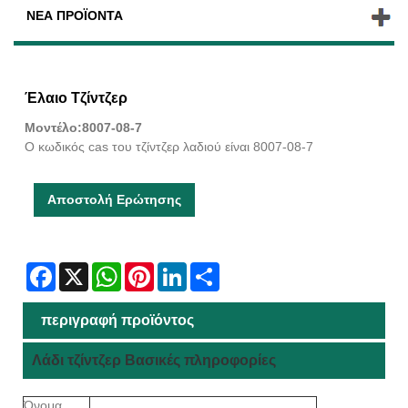
ΝΈΑ ΠΡΟΪΌΝΤΑ
Έλαιο Τζίντζερ
Μοντέλο:8007-08-7
Ο κωδικός cas του τζίντζερ λαδιού είναι 8007-08-7
Αποστολή Ερώτησης
Facebook
X
WhatsApp
Pinterest
LinkedIn
Share
περιγραφή προϊόντος
Λάδι τζίντζερ Βασικές πληροφορίες
Όνομα