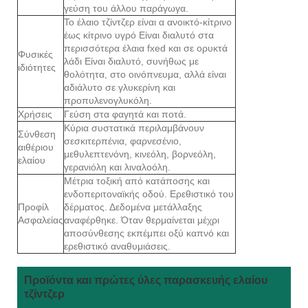
γεύση του άλλου παράγωγα.
Το έλαιο τζίντζερ είναι α ανοικτό-κίτρινο
έως κίτρινο υγρό Είναι διαλυτό στα
περισσότερα έλαια fxed και σε ορυκτά
Φυσικές
λάδι Είναι διαλυτό, συνήθως με
ιδιότητες
θολότητα, στο οινόπνευμα, αλλά είναι
αδιάλυτο σε γλυκερίνη και
προπυλενογλυκόλη.
Χρήσεις
Γεύση στα φαγητά και ποτά.
Κύρια συστατικά περιλαμβάνουν
Σύνθεση
σεσκιτερπένια, φαρνεσένιο,
αιθέριου
μεθυλεπτενόνη, κινεόλη, βορνεόλη,
ελαίου
γερανιόλη και λιναλοόλη.
Μέτρια τοξική από κατάποσης και
ενδοπεριτοναϊκής οδού. Ερεθιστικό του
Προφίλ
δέρματος. Δεδομένα μετάλλαξης
Ασφαλείας
αναφέρθηκε. Όταν θερμαίνεται μέχρι
αποσύνθεσης εκπέμπει οξύ καπνό και
ερεθιστικό αναθυμιάσεις.
Προϊόντα και πρώτες ύλες παρασκευής ελαίου
τζίντζερ