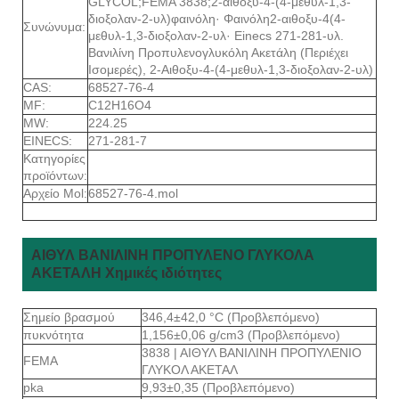
GLYCOL;FEMA 3838;2-αιθοξυ-4-(4-μεθυλ-1,3-
διοξολαν-2-υλ)φαινόλη· Φαινόλη2-αιθοξυ-4(4-
Συνώνυμα:
μεθυλ-1,3-διοξολαν-2-υλ· Einecs 271-281-υλ.
Βανιλίνη Προπυλενογλυκόλη Ακετάλη (Περιέχει
Ισομερές), 2-Αιθοξυ-4-(4-μεθυλ-1,3-διοξολαν-2-υλ)
CAS:
68527-76-4
MF:
C12H16O4
MW:
224.25
EINECS:
271-281-7
Κατηγορίες
προϊόντων:
Αρχείο Mol:
68527-76-4.mol
ΑΙΘΥΛ ΒΑΝΙΛΙΝΗ ΠΡΟΠΥΛΕΝΟ ΓΛΥΚΟΛΑ
ΑΚΕΤΑΛΗ Χημικές ιδιότητες
Σημείο βρασμού
346,4±42,0 °C (Προβλεπόμενο)
πυκνότητα
1,156±0,06 g/cm3 (Προβλεπόμενο)
3838 | ΑΙΘΥΛ ΒΑΝΙΛΙΝΗ ΠΡΟΠΥΛΕΝΙΟ
FEMA
ΓΛΥΚΟΛ ΑΚΕΤΑΛ
pka
9,93±0,35 (Προβλεπόμενο)