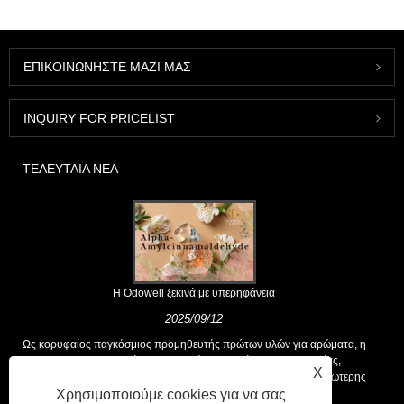
ΕΠΙΚΟΙΝΩΝΉΣΤΕ ΜΑΖΊ ΜΑΣ
INQUIRY FOR PRICELIST
ΤΕΛΕΥΤΑΊΑ ΝΈΑ
Η Odowell ξεκινά με υπερηφάνεια
2025/09/12
Ως κορυφαίος παγκόσμιος προμηθευτής πρώτων υλών για αρώματα, η
Odowell υποστηρίζει μια βασική φιλοσοφία της "καινοτομίας,
X
επικεντρωμένης στην ποιότητα", που παρέχει σταθερά λύσεις ανώτερης
Χρησιμοποιούμε cookies για να σας
αρωτικής στους πελάτες παγκοσμίως.