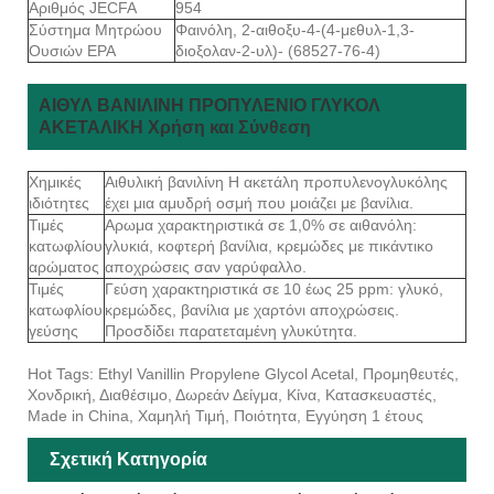
Αριθμός JECFA
954
Σύστημα Μητρώου
Φαινόλη, 2-αιθοξυ-4-(4-μεθυλ-1,3-
Ουσιών EPA
διοξολαν-2-υλ)- (68527-76-4)
ΑΙΘΥΛ ΒΑΝΙΛΙΝΗ ΠΡΟΠΥΛΕΝΙΟ ΓΛΥΚΟΛ
ΑΚΕΤΑΛΙΚΗ Χρήση και Σύνθεση
Χημικές
Αιθυλική βανιλίνη Η ακετάλη προπυλενογλυκόλης
ιδιότητες
έχει μια αμυδρή οσμή που μοιάζει με βανίλια.
Τιμές
Αρωμα χαρακτηριστικά σε 1,0% σε αιθανόλη:
κατωφλίου
γλυκιά, κοφτερή βανίλια, κρεμώδες με πικάντικο
αρώματος
αποχρώσεις σαν γαρύφαλλο.
Τιμές
Γεύση χαρακτηριστικά σε 10 έως 25 ppm: γλυκό,
κατωφλίου
κρεμώδες, βανίλια με χαρτόνι αποχρώσεις.
γεύσης
Προσδίδει παρατεταμένη γλυκύτητα.
Hot Tags: Ethyl Vanillin Propylene Glycol Acetal, Προμηθευτές,
Χονδρική, Διαθέσιμο, Δωρεάν Δείγμα, Κίνα, Κατασκευαστές,
Made in China, Χαμηλή Τιμή, Ποιότητα, Εγγύηση 1 έτους
Σχετική Κατηγορία