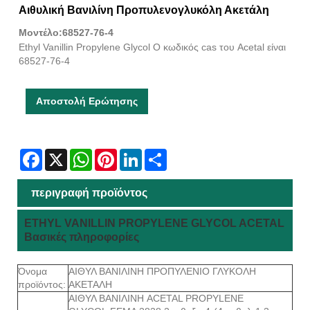
Αιθυλική Βανιλίνη Προπυλενογλυκόλη Ακετάλη
Μοντέλο:68527-76-4
Ethyl Vanillin Propylene Glycol Ο κωδικός cas του Acetal είναι
68527-76-4
Αποστολή Ερώτησης
Facebook
X
WhatsApp
Pinterest
LinkedIn
Share
περιγραφή προϊόντος
ETHYL VANILLIN PROPYLENE GLYCOL ACETAL
Βασικές πληροφορίες
Όνομα
ΑΙΘΥΛ ΒΑΝΙΛΙΝΗ ΠΡΟΠΥΛΕΝΙΟ ΓΛΥΚΟΛΗ
προϊόντος:
ΑΚΕΤΑΛΗ
ΑΙΘΥΛ ΒΑΝΙΛΙΝΗ ACETAL PROPYLENE