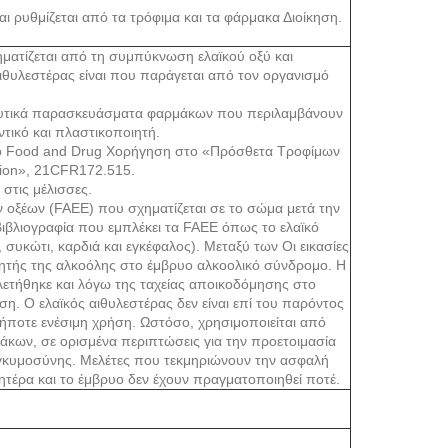
ι ρυθμίζεται από τα τρόφιμα και τα φάρμακα Διοίκηση.
ηματίζεται από τη συμπύκνωση ελαϊκού οξύ και
αιθυλεστέρας είναι που παράγεται από τον οργανισμό
ακευτικά παρασκευάσματα φαρμάκων που περιλαμβάνουν
ντικό και πλαστικοποιητή.
 το Food and Drug Χορήγηση στο «Πρόσθετα Τροφίμων
ion», 21CFR172.515.
στις μέλισσες.
ν οξέων (FAEE) που σχηματίζεται σε το σώμα μετά την
ιβλιογραφία που εμπλέκει τα FAEE όπως το ελαϊκό
συκώτι, καρδιά και εγκέφαλος). Μεταξύ των Οι εικασίες
λαβητής της αλκοόλης στο έμβρυο αλκοολικό σύνδρομο. Η
λετήθηκε και λόγω της ταχείας αποικοδόμησης στο
η. Ο ελαϊκός αιθυλεστέρας δεν είναι επί του παρόντος
ήποτε ενέσιμη χρήση. Ωστόσο, χρησιμοποιείται από
κων, σε ορισμένα περιπτώσεις για την προετοιμασία
γκυμοσύνης. Μελέτες που τεκμηριώνουν την ασφαλή
ητέρα και το έμβρυο δεν έχουν πραγματοποιηθεί ποτέ.