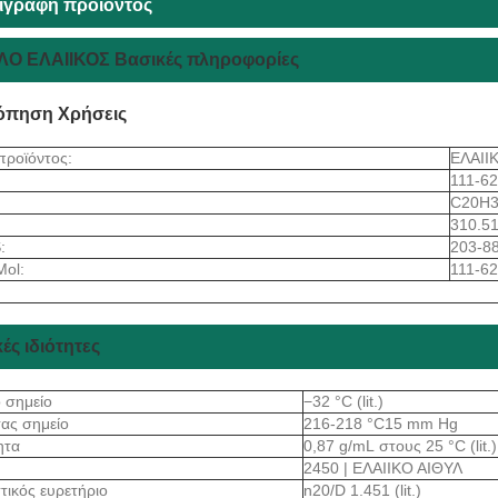
ιγραφή προϊόντος
ΛΟ ΕΛΑΙΙΚΟΣ Βασικές πληροφορίες
όπηση Χρήσεις
προϊόντος:
ΕΛΑΙΙ
111-62
C20H
310.5
:
203-8
Mol:
111-62
ές ιδιότητες
ο σημείο
−32 °C (lit.)
τας σημείο
216-218 °C15 mm Hg
ητα
0,87 g/mL στους 25 °C (lit.)
2450 | ΕΛΑΙΙΚΟ ΑΙΘΥΛ
τικός ευρετήριο
n20/D 1.451 (lit.)