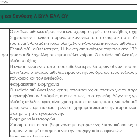
ικός
η και Σύνθεση ΑΙΘΥΛ ΕΛΑΙΟΥ
Ο ελαϊκός αιθυλεστέρας είναι ένα άχρωμο υγρό που συνήθως σχημ
Σημειωτέον, η ένωση παράγεται κανονικά από το σώμα κατά τη δι
του είναι 9-Οκταδεκενοϊκό οξύ (Ζ)-, cis-9-οκταδεκενοϊκός αιθυλεσ
Ελαϊκό οξύ, αιθυλεστέρας. Η ένωση συνεισέφερε περίπου στο 17
πηση
φωσφατιδυλοχολίνη σε αιμοπετάλια χοίρου. Ο ελαϊκός αιθυλεστέρας
ελαϊκού οξέος.
Η ένωση είναι ένας από τους αιθυλεστέρες λιπαρών οξέων που π
Επιπλέον, ο ελαϊκός αιθυλεστέρας συνήθως δρα ως ένας τοξικός 
πάγκρεας και τον εγκέφαλο.
Φαρμακευτική Βιομηχανία
Ο ελαϊκός αιθυλεστέρας χρησιμοποιείται ως συστατικό για τα π
περιλαμβάνουν λιπόφιλες ουσίες όπως τα στεροειδή. Λόγω της 
ελαϊκός αιθυλεστέρας είναι χρησιμοποιείται ως τρόπος για ενδο
ορισμένες περιπτώσεις, η ένωση χρησιμοποιείται στην παρασκε
διατήρηση της εγκυμοσύνης.
Βιομηχανία Μεταφορών
Χρησιμοποιείται στη βιομηχανία μεταφορών ως λιπαντικό και ως π
παράγοντας φύτευσης και για την επεξεργασία επιφανειών.
Βιομηχανία Τροφίμων