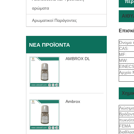
περ
αρώματα
ΑΙΘΥ
Αρωματικοί Παράγοντες
Επισκ
Όνομα 
ΝΈΑ ΠΡΟΪΌΝΤΑ
CAS:
MF:
AMBROX DL
MW:
EINECS
Αρχείο 
Χημικ
Ambrox
Λιώσιμ
Βράζον
πυκνότ
FEMA
διαθλασ