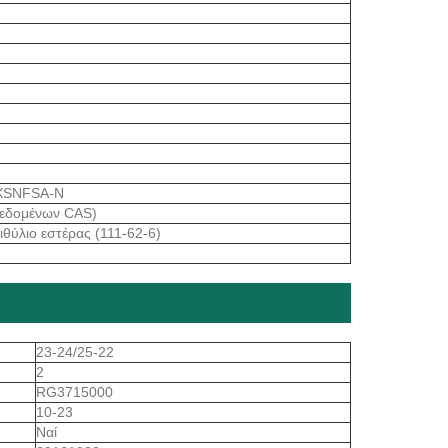
XSNFSA-N
δεδομένων CAS)
ιθύλιο εστέρας (111-62-6)
23-24/25-22
2
RG3715000
10-23
Ναί