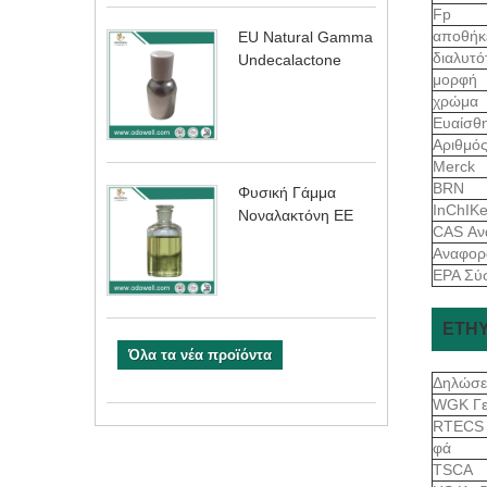
Fp
αποθήκ
EU Natural Gamma
διαλυτ
Undecalactone
μορφή
χρώμα
Ευαίσθ
Αριθμό
Merck
BRN
Φυσική Γάμμα
InChIK
Νοναλακτόνη ΕΕ
CAS Αν
Αναφορ
EPA Σύ
ETHY
Όλα τα νέα προϊόντα
Δηλώσε
WGK Γε
RTEC
φά
TSCA