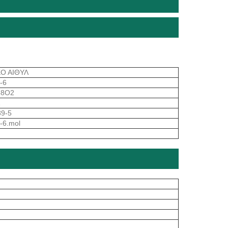
ΚΟ ΑΙΘΥΛ
-6
38O2
1
89-5
-6.mol