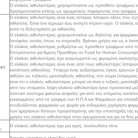
Ο ελαϊκός αιθυλεστέρας χρησιμοποιείται ως πρόσθετο τροφίμων κα
Χρησιμοποιείται επίσης ως αρωματικός παράγοντας στα τρόφιμα.
Ο ελαϊκός αιθυλεστέρας είναι ένας εστέρας λιπαρού οξέος που σχ
αιθανόλη. Είναι ένα άχρωμο έως ανοιχτό κίτρινο υγρό. Ο ελαϊκός 
κατά τη δηλητηρίαση με αιθανόλη.
Ο ελαϊκός αιθυλεστέρας χρησιμοποιείται ως διαλύτης για φαρμ
λιπόφιλες ουσίες όπως τα στεροειδή. Βρίσκει χρήση και ως α λιπα
Ο ελαϊκός αιθυλεστέρας ρυθμίζεται ως πρόσθετο τροφίμων από
Επιτρέπονται για Άμεση Προσθήκη σε Food for Human Consumpt
Ο ελαϊκός αιθυλεστέρας έχει αναγνωριστεί ως φερομόνη εκκίνησης 
Ο ελαϊκός αιθυλεστέρας είναι ένας από τους αιθυλεστέρες λιπαρώ
αφή
κατάποση αιθανόλης. Υπάρχει ένας αυξανόμενος όγκος ερευνών β
αιθύλιο ως τοξικούς μεσολαβητές αιθανόλης στο σώμα (πάγκρεας, 
είναι ότι ο ελαϊκός αιθυλεστέρας μπορεί να είναι ο τοξικός μεσο
από του στόματος λήψη ελαϊκού αιθυλεστέρα έγινε προσεκτικά με
πεπτικό σύστημα φαίνεται ασφαλές για από του στόματος κατάποσ
εγκεκριμένος από τα τρόφιμα των Η.Π.Α και Φαρμάκων για οποιαδ
συνδυάζοντας φαρμακεία ως φορέα για ενδομυϊκή χορήγηση φαρμά
των ημερήσιων δόσεων προγεστερόνης για την υποστήριξη της ε
χρήση του ελαϊκού αιθυλεστέρα στην εγκυμοσύνη και για τα δύο μ
Ο ελαϊκός αιθυλεστέρας έχει μια αχνή, λουλουδάτη νότα.
ς
διαυγές υποκίτρινο ελαιώδες υγρό