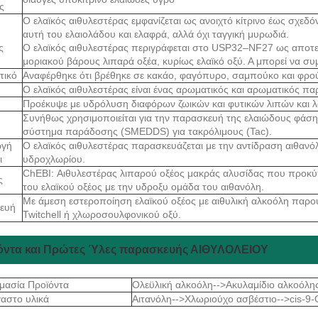
ς
Ο ελαϊκός αιθυλεστέρας εμφανίζεται ως ανοιχτό κίτρινο έως σχεδό
αυτή του ελαιολάδου και ελαφρά, αλλά όχι ταγγική μυρωδιά.
ς
Ο ελαϊκός αιθυλεστέρας περιγράφεται στο USP32–NF27 ως αποτε
μοριακού βάρους λιπαρά οξέα, κυρίως ελαϊκό οξύ. Α μπορεί να συ
τικό
Αναφέρθηκε ότι βρέθηκε σε κακάο, φαγόπυρο, σαμπούκο και φρού
Ο ελαϊκός αιθυλεστέρας είναι ένας αρωματικός και αρωματικός πα
Προέκυψε με υδρόλυση διαφόρων ζωικών και φυτικών λιπών και λ
Συνήθως χρησιμοποιείται για την παρασκευή της ελαιώδους φά
σύστημα παράδοσης (SMEDDS) για τακρόλιμους (Tac).
ωγή
Ο ελαϊκός αιθυλεστέρας παρασκευάζεται με την αντίδραση αιθανό
ι
υδροχλωρίου.
ChEBI: Αιθυλεστέρας λιπαρού οξέος μακράς αλυσίδας που προκ
ς
του ελαϊκού οξέος με την υδροξυ ομάδα του αιθανόλη.
Με άμεση εστεροποίηση ελαϊκού οξέος με αιθυλική αλκοόλη παρο
ευή
Twitchell ή χλωροσουλφονικού οξύ.
όντα και Πρώτες Ύλες παρασκευής ΑΙΘΥΛΟΛΕΙΟΥ
μασία Προϊόντα
Ολεϋλική αλκοόλη-->Ακυλαμίδιο αλκοόλη
αστο υλικά
Αιτανόλη-->Χλωριούχο ασβέστιο-->cis-9-