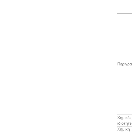
Περιγρ
Χημικές
ιδιότητε
Χημική