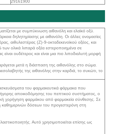
29161900
ατίζεται με συμπύκνωση αιθανόλη και ελαϊκό οξύ.
άρκεια δηλητηρίασης με αιθανόλη. Οι άλλες ονομασίες
τέρας, αιθυλεστέρας (Ζ)-9-οκταδεκενοϊκού οξέος, και
% των ολικά λιπαρά οξέα εστεροποιημένα σε
 είναι ουδέτερος και είναι μια πιο λιποδιαλυτή μορφή
αράγεται μετά η διάσπαση της αιθανόλης στο σώμα.
μεσολαβητής της αιθανόλης στην καρδιά, το συκώτι, το
αρασκευάσματα του φαρμακευτικά φάρμακα που
γρήγορης αποικοδόμησης του πεπτικού συστήματος, ο
μυϊκή χορήγηση φαρμάκου από φαρμακεία σύνθεσης. Σε
υή καθημερινών δόσεων του προγεστερόνη στη
λαστικοποιητής. Αυτό χρησιμοποιείται επίσης ως