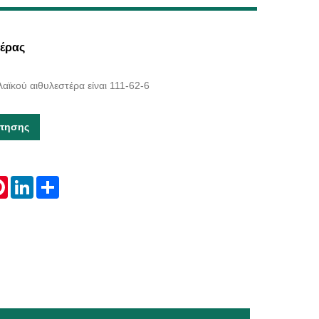
Live
τέρας
αϊκού αιθυλεστέρα είναι 111-62-6
τησης
tsApp
Pinterest
LinkedIn
Share