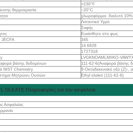
>230°F
ευσης θερμοκρασία.
−20°C
ότητα
χλωροφόρμιο: διαλυτό 10%
Λιπαντικό Υγρό
Σαφής
ητος
Ευαίσθητο στο φως
ς JECFA
345
14.6828
1727318
ey
LVGKNOAMLMIIKO-VAWY
αφορά βάσης δεδομένων
111-62-6(Αναφορά βάσης 
ά NIST Chemistry
9-Οκταδεκενοϊκό οξύ (Ζ)-, α
στημα Μητρώου Ουσιών
Ethyl ελαϊκό (111-62-6)
L OLEATE Πληροφορίες για την ασφάλεια
ις Ασφαλείας
ρμανία
S