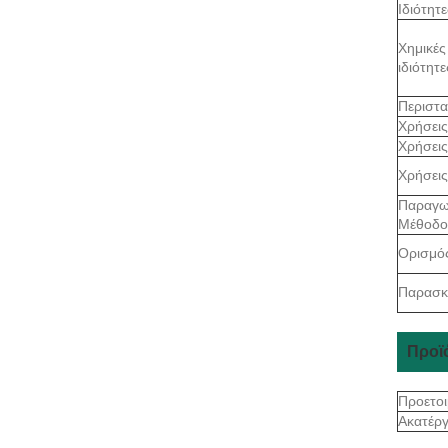
Ιδιότητε
Χημικές
ιδιότητε
Περιστα
Χρήσεις
Χρήσεις
Χρήσεις
Παραγ
Μέθοδο
Ορισμό
Παρασκ
Προϊ
Προετοι
Ακατέργ