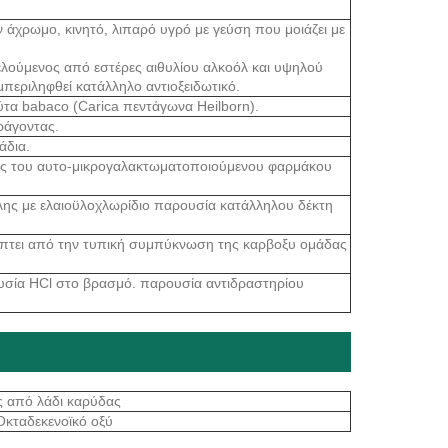
ν άχρωμο, κινητό, λιπαρό υγρό με γεύση που μοιάζει με
λούμενος από εστέρες αιθυλίου αλκοόλ και υψηλού
μπεριληφθεί κατάλληλο αντιοξειδωτικό.
τα babaco (Carica πεντάγωνα Heilborn).
ράγοντας.
άδια.
σης του αυτο-μικρογαλακτωματοποιούμενου φαρμάκου
λης με ελαιοϋλοχλωρίδιο παρουσία κατάλληλου δέκτη
ύπτει από την τυπική συμπύκνωση της καρβοξυ ομάδας
υσία HCl στο βρασμό. παρουσία αντιδραστηρίου
ς από λάδι καρύδας
Οκταδεκενοϊκό οξύ