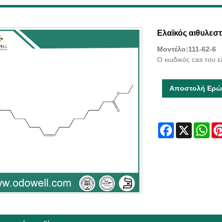
Ελαϊκός αιθυλεσ
Μοντέλο:111-62-6
Ο κωδικός cas του ελ
Αποστολή Ερώ
Facebook
X
Wha