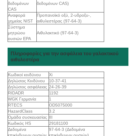
δεδομένων
δεδομένων CAS)
CAS
Αναφορά
Προπανοϊκό οξύ, 2-υδροξυ-,
χημείας NIST
αιθυλεστέρας (97-64-3)
Σύστημα
μητρώου
Αιθυλακτικό (97-64-3)
ουσιών EPA
Πληροφορίες για την ασφάλεια του γαλακτικού
αιθυλεστέρα
Κωδικοί κινδύνου
Xi
Δηλώσεις Κινδύνου
10-37-41
Δηλώσεις ασφάλειας
24-26-39
RIDADR
1192
WGK Γερμανία
1
RTECS
OD5075000
HazardClass
3.2
Ομάδα συσκευασίας
III
Κωδικός HS
29181100
Δεδομένα
97-64-3 (Δεδομένα
επικίνδυνων ουσιών
επικίνδυνων ουσιών)