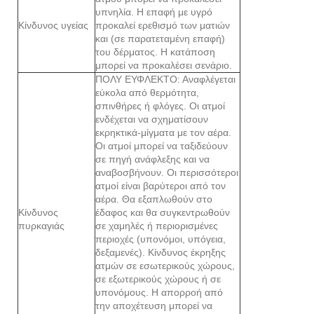
υπνηλία. Η επαφή με υγρό
Κίνδυνος υγείας
προκαλεί ερεθισμό των ματιών
και (σε ​​παρατεταμένη επαφή)
του δέρματος. Η κατάποση
μπορεί να προκαλέσει σενάριο.
ΠΟΛΥ ΕΥΦΛΕΚΤΟ: Αναφλέγεται
εύκολα από θερμότητα,
σπινθήρες ή φλόγες. Οι ατμοί
ενδέχεται να σχηματίσουν
εκρηκτικά-μίγματα με τον αέρα.
Οι ατμοί μπορεί να ταξιδεύουν
σε πηγή ανάφλεξης και να
αναβοσβήνουν. Οι περισσότεροι
ατμοί είναι βαρύτεροι από τον
αέρα. Θα εξαπλωθούν στο
Κίνδυνος
έδαφος και θα συγκεντρωθούν
πυρκαγιάς
σε χαμηλές ή περιορισμένες
περιοχές (υπονόμοι, υπόγεια,
δεξαμενές). Κίνδυνος έκρηξης
ατμών σε εσωτερικούς χώρους,
σε εξωτερικούς χώρους ή σε
υπονόμους. Η απορροή από
την αποχέτευση μπορεί να