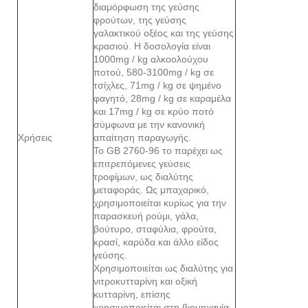
διαμόρφωση της γεύσης
φρούτων, της γεύσης
γαλακτικού οξέος και της γεύσης
κρασιού. Η δοσολογία είναι
1000mg / kg αλκοολούχου
ποτού, 580-3100mg / kg σε
τσίχλες, 71mg / kg σε ψημένο
φαγητό, 28mg / kg σε καραμέλα
και 17mg / kg σε κρύο ποτό
σύμφωνα με την κανονική
Χρήσεις
απαίτηση παραγωγής.
Το GB 2760-96 το παρέχει ως
επιτρεπόμενες γεύσεις
τροφίμων, ως διαλύτης
μεταφοράς. Ως μπαχαρικό,
χρησιμοποιείται κυρίως για την
παρασκευή ρούμι, γάλα,
βούτυρο, σταφύλια, φρούτα,
κρασί, καρύδα και άλλο είδος
γεύσης.
Χρησιμοποιείται ως διαλύτης για
νιτροκυτταρίνη και οξική
κυτταρίνη, επίσης
χρησιμοποιείται στη βιομηχανία