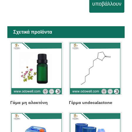
υποβάλλουν
Σχετικά προϊόντα
Γάμα μη αλακτόνη
Γέρμα undecalactone