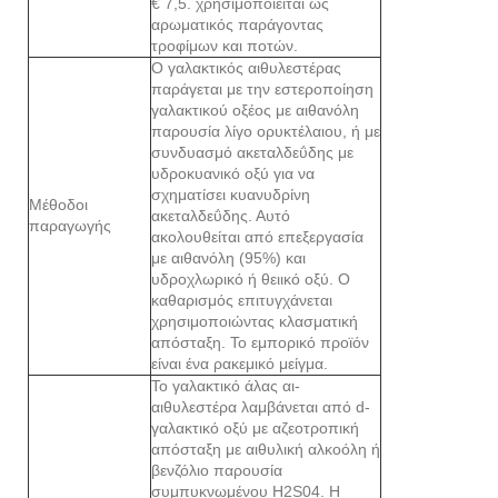
€ 7,5. χρησιμοποιείται ως
αρωματικός παράγοντας
τροφίμων και ποτών.
Ο γαλακτικός αιθυλεστέρας
παράγεται με την εστεροποίηση
γαλακτικού οξέος με αιθανόλη
παρουσία λίγο ορυκτέλαιου, ή με
συνδυασμό ακεταλδεΰδης με
υδροκυανικό οξύ για να
σχηματίσει κυανυδρίνη
Μέθοδοι
ακεταλδεΰδης. Αυτό
παραγωγής
ακολουθείται από επεξεργασία
με αιθανόλη (95%) και
υδροχλωρικό ή θειικό οξύ. Ο
καθαρισμός επιτυγχάνεται
χρησιμοποιώντας κλασματική
απόσταξη. Το εμπορικό προϊόν
είναι ένα ρακεμικό μείγμα.
Το γαλακτικό άλας αι-
αιθυλεστέρα λαμβάνεται από d-
γαλακτικό οξύ με αζεοτροπική
απόσταξη με αιθυλική αλκοόλη ή
βενζόλιο παρουσία
συμπυκνωμένου H2S04. Η