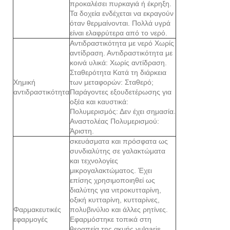
προκαλέσει πυρκαγιά ή έκρηξη.
Τα δοχεία ενδέχεται να εκραγούν
όταν θερμαίνονται. Πολλά υγρά
είναι ελαφρύτερα από το νερό.
Αντιδραστικότητα με νερό Χωρίς
αντίδραση. Αντιδραστικότητα με
κοινά υλικά: Χωρίς αντίδραση.
Σταθερότητα Κατά τη διάρκεια
Χημική
των μεταφορών: Σταθερό;
αντιδραστικότητα
Παράγοντες εξουδετέρωσης για
οξέα και καυστικά:
Πολυμερισμός: Δεν έχει σημασία.
Αναστολέας Πολυμερισμού:
Άριστη.
σκευάσματα και πρόσφατα ως
συνδιαλύτης σε γαλακτώματα
και τεχνολογίες
μικρογαλακτώματος. Έχει
επίσης χρησιμοποιηθεί ως
διαλύτης για νιτροκυτταρίνη,
οξική κυτταρίνη, κυτταρίνες,
Φαρμακευτικές
πολυβινύλιο και άλλες ρητίνες.
εφαρμογές
Εφαρμόστηκε τοπικά στη
θεραπεία της ακμής vulgaris,