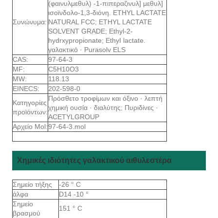
(φαινυλμεθυλ) -1-πιπεραζινυλ] μεθυλ]
ισοϊνδολο-1,3-διόνη. ETHYL LACTATE
Συνώνυμα:
NATURAL FCC; ETHYL LACTATE
SOLVENT GRADE; Ethyl-2-
hydrxypropionate; EthyI lactate.
γαλακτικό · Purasolv ELS
CAS:
97-64-3
MF:
C5H10O3
MW:
118.13
EINECS:
202-598-0
Πρόσθετο τροφίμων και όξινο · λεπτή
Κατηγορίες
χημική ουσία · διαλύτης; Πυριδίνες ·
προϊόντων:
ACETYLGROUP
Αρχείο Mol:
97-64-3.mol
Χημικές ιδιότητες γαλακτικού αιθυλεστέρα
Σημείο τήξης
-26 ° C
άλφα
D14 -10 °
Σημείο
151 ° C
βρασμού