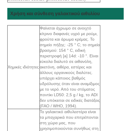
Χρήση και σύνθεση γαλακτικού αιθυλίου
Φαίνεται άχρωμο σε ανοιχτό
κίτρινο διαφανές υγρό με ρούμι,
φρούτα και άρωμα κρέμας. Το
σημείο πήξης: -25 ° C; το σημείο
βρασμού: 154 ° C, ειδική
περιστροφή [a] 14d: -10 °. Είναι
εύκολα διαλυτό σε αιθανόλη,
Χημικές ιδιότητες
ακετόνη, αιθέρα, εστέρες και
άλλους οργανικούς διαλύτες.
υπάρχει κάποιος βαθμός
υδρόλυσης όταν είναι αναμίξιμος
με το νερό. Από του στόματος
ποντίκι LD50: 2,5 g / kg, το ADI
δεν υπόκειται σε ειδικές διατάξεις
(FAO / WHO, 1994).
Το γαλακτικό αιθυλεστέρα είναι
τα μπαχαρικά που επιτρέπονται
στη χώρα μας, που
χρησιμοποιούνται συνήθως στη