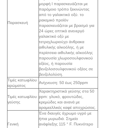
μορφή l παρασκευάζεται με
παρόμοιο τρόπο ξεκινώντας
από το γαλακτικό οξύ. το
ρακεμικό προϊόν
Παρασκευή
παρασκευάζεται με βρασμό για
24 ώρες οπτικά ανενεργό
γαλακτικό οξύ με
τετραχλωριούχο άνθρακα
αιθυλικής αλκοόλης, ή με
περίσσεια αιθυλικής αλκοόλης
παρουσία χλωροσουλφονικού
οξέος, ή παρουσία
βενζολοσουλφονικού οξέος σε
βενζολολύση.
Τιμές κατωφλίου
Ανίχνευση: 50 έως 250ppm
αρώματος
Χαρακτηριστικά γεύσης στα 50
Τιμές κατωφλίου
ppm: γλυκό, φρουτώδες,
γεύσης
κρεμώδες και ανανά με
αραμεελλικές καφέ αποχρώσεις.
Ένα διαυγές άχρωμο υγρό με
ήπια μυρωδιά. Σημείο
Γενική
ανάφλεξης 115 ° F. Πυκνότερο