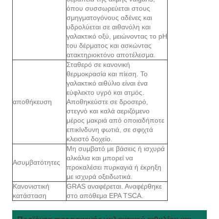
όπου συσσωρεύεται στους
σμηγματογόνους αδένες και
υδρολύεται σε αιθανόλη και
γαλακτικό οξύ, μειώνοντας το pH
του δέρματος και ασκώντας
ατακτηριοκτόνο αποτέλεσμα.
Σταθερό σε κανονική
θερμοκρασία και πίεση. Το
γαλακτικό αιθύλιο είναι ένα
εύφλεκτο υγρό και ατμός.
αποθήκευση
Αποθηκεύστε σε δροσερό,
στεγνό και καλά αεριζόμενο
μέρος μακριά από οποιαδήποτε
επικίνδυνη φωτιά, σε σφιχτά
κλειστό δοχείο.
Μη συμβατό με βάσεις ή ισχυρά
αλκάλια και μπορεί να
Ασυμβατότητες
προκαλέσει πυρκαγιά ή έκρηξη
με ισχυρά οξειδωτικά.
Κανονιστική
GRAS αναφέρεται. Αναφέρθηκε
κατάσταση
στο απόθεμα EPA TSCA.