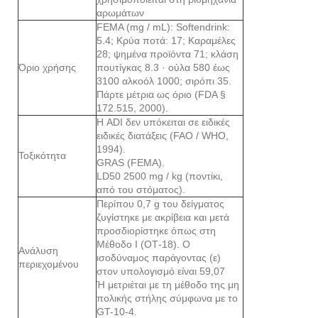
αρωμάτων
FEMA (mg / mL): Softendrink:
5.4; Κρύα ποτά: 17; Καραμέλες
28; ψημένα προϊόντα 71; κλάση
Όριο χρήσης
πουτίγκας 8.3 · ούλα 580 έως
3100 αλκοόλ 1000; σιρόπι 35.
Πάρτε μέτρια ως όριο (FDA §
172.515, 2000).
Η ADI δεν υπόκειται σε ειδικές
ειδικές διατάξεις (FAO / WHO,
1994).
Τοξικότητα
GRAS (FEMA).
LD50 2500 mg / kg (ποντίκι,
από του στόματος).
Περίπου 0,7 g του δείγματος
ζυγίστηκε με ακρίβεια και μετά
προσδιορίστηκε όπως στη
Μέθοδο Ι (ΟΤ-18). Ο
Ανάλυση
ισοδύναμος παράγοντας (ε)
περιεχομένου
στον υπολογισμό είναι 59,07
Ή μετριέται με τη μέθοδο της μη
πολικής στήλης σύμφωνα με το
GT-10-4.