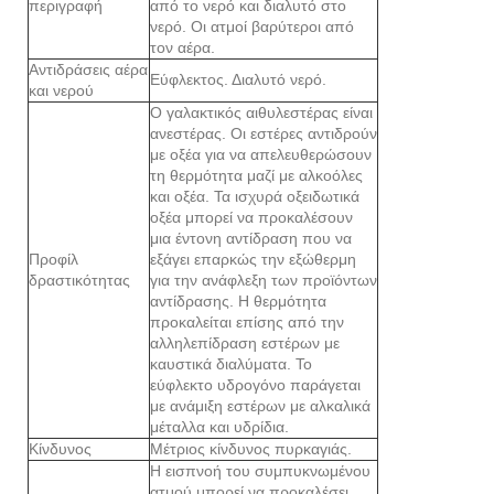
περιγραφή
από το νερό και διαλυτό στο
νερό. Οι ατμοί βαρύτεροι από
τον αέρα.
Αντιδράσεις αέρα
Εύφλεκτος. Διαλυτό νερό.
και νερού
Ο γαλακτικός αιθυλεστέρας είναι
ανεστέρας. Οι εστέρες αντιδρούν
με οξέα για να απελευθερώσουν
τη θερμότητα μαζί με αλκοόλες
και οξέα. Τα ισχυρά οξειδωτικά
οξέα μπορεί να προκαλέσουν
μια έντονη αντίδραση που να
Προφίλ
εξάγει επαρκώς την εξώθερμη
δραστικότητας
για την ανάφλεξη των προϊόντων
αντίδρασης. Η θερμότητα
προκαλείται επίσης από την
αλληλεπίδραση εστέρων με
καυστικά διαλύματα. Το
εύφλεκτο υδρογόνο παράγεται
με ανάμιξη εστέρων με αλκαλικά
μέταλλα και υδρίδια.
Κίνδυνος
Μέτριος κίνδυνος πυρκαγιάς.
Η εισπνοή του συμπυκνωμένου
ατμού μπορεί να προκαλέσει