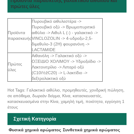
Προϊόντα παρασκευής γαλακτικού αιθυλίου και
πρώτες ύλες
Πυρουβικό αιθυλεστέρα ->
Πυρουβικό οξύ -> Βρωμοπυριτικό
Προϊόντα
αιθύλιο -> Αιθυλ L (-) - γαλακτικό ->
παρασκευής
VINCLOZOLIN -> 4-υδροξυ-2,5-
διμεθυλο-3 (2Η) φουρανόνη ->
LACTAMIDE
Αιθανόλη -> Γαλακτικό οξύ ->
ΟΞΕΙΔΙΟ ΧΟΛΙΜΟΥ -> Υδροξείδιο ->
Πρώτες
Λακτονιτρίλιο -> Λιπαρό οξύ
ύλες
(C10ï½žC20) -> L-λακτίδιο ->
δεξτρολακτικό οξύ
Hot Tags: Γαλακτικό αιθύλιο, προμηθευτές, χονδρική πώληση,
σε απόθεμα, δωρεάν δείγμα, Κίνα, κατασκευαστές,
κατασκευασμένα στην Κίνα, χαμηλή τιμή, ποιότητα, εγγύηση 1
έτους
Σχετική Κατηγορία
Φυσικά χημικά αρώματος
Συνθετικά χημικά αρώματος