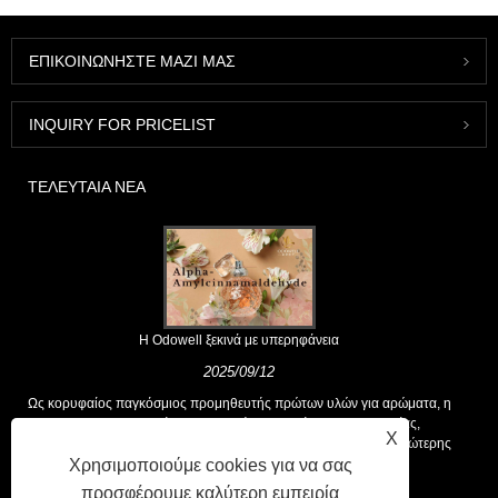
ΕΠΙΚΟΙΝΩΝΉΣΤΕ ΜΑΖΊ ΜΑΣ
INQUIRY FOR PRICELIST
ΤΕΛΕΥΤΑΊΑ ΝΈΑ
Η Odowell ξεκινά με υπερηφάνεια
2025/09/12
Ως κορυφαίος παγκόσμιος προμηθευτής πρώτων υλών για αρώματα, η
Odowell υποστηρίζει μια βασική φιλοσοφία της "καινοτομίας,
X
επικεντρωμένης στην ποιότητα", που παρέχει σταθερά λύσεις ανώτερης
Χρησιμοποιούμε cookies για να σας
αρωτικής στους πελάτες παγκοσμίως.
προσφέρουμε καλύτερη εμπειρία