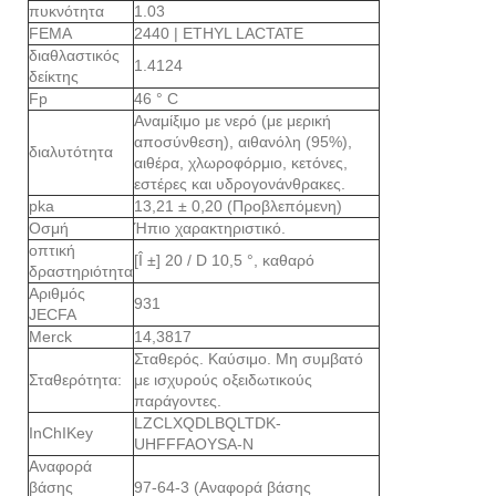
πυκνότητα
1.03
FEMA
2440 | ETHYL LACTATE
διαθλαστικός
1.4124
δείκτης
Fp
46 ° C
Αναμίξιμο με νερό (με μερική
αποσύνθεση), αιθανόλη (95%),
διαλυτότητα
αιθέρα, χλωροφόρμιο, κετόνες,
εστέρες και υδρογονάνθρακες.
pka
13,21 ± 0,20 (Προβλεπόμενη)
Οσμή
Ήπιο χαρακτηριστικό.
οπτική
[Î ±] 20 / D 10,5 °, καθαρό
δραστηριότητα
Αριθμός
931
JECFA
Merck
14,3817
Σταθερός. Καύσιμο. Μη συμβατό
Σταθερότητα:
με ισχυρούς οξειδωτικούς
παράγοντες.
LZCLXQDLBQLTDK-
InChIKey
UHFFFAOYSA-N
Αναφορά
βάσης
97-64-3 (Αναφορά βάσης