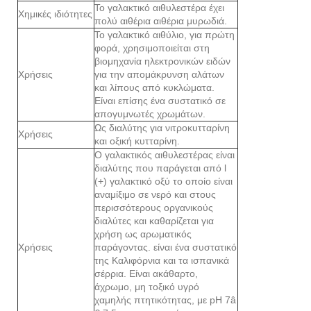
Το γαλακτικό αιθυλεστέρα έχει
Χημικές ιδιότητες
πολύ αιθέρια αιθέρια μυρωδιά.
Το γαλακτικό αιθύλιο, για πρώτη
φορά, χρησιμοποιείται στη
βιομηχανία ηλεκτρονικών ειδών
Χρήσεις
για την απομάκρυνση αλάτων
και λίπους από κυκλώματα.
Είναι επίσης ένα συστατικό σε
απογυμνωτές χρωμάτων.
Ως διαλύτης για νιτροκυτταρίνη
Χρήσεις
και οξική κυτταρίνη.
Ο γαλακτικός αιθυλεστέρας είναι
διαλύτης που παράγεται από l
(+) γαλακτικό οξύ το οποίο είναι
αναμίξιμο σε νερό και στους
περισσότερους οργανικούς
διαλύτες και καθαρίζεται για
χρήση ως αρωματικός
Χρήσεις
παράγοντας. είναι ένα συστατικό
της Καλιφόρνια και τα ισπανικά
σέρρια. Είναι ακάθαρτο,
άχρωμο, μη τοξικό υγρό
χαμηλής πτητικότητας, με pH 7â