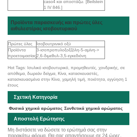
caso4 και αποστάζω. [Beilstein
1 IV 846.]
Προϊόντα παρασκευής και πρώτες ύλες
αιθυλεστέρας ισοβουτυρικού
Πρώτες ύλες
Ισοβουτρινικό οξύ
Προϊόντα
3-ισοπροπυλοξοξζόλη-5-αμίνη->
προετοιμασίας
2,6-διμεθυλ-3,5-εγκεδιόνη
Hot Tags: Ισυλικό ισοβουτυρικό, προμηθευτές, χονδρικής, σε
απόθεμα, δωρεάν δείγμα, Κίνα, κατασκευαστές,
κατασκευασμένα στην Κίνα, χαμηλή τιμή, ποιότητα, εγγύηση 1
έτους
Σχετική Κατηγορία
Φυσικά χημικά αρώματος
Συνθετικά χημικά αρώματος
Αποστολή Ερώτησης
Μη διστάσετε να δώσετε το ερώτημά σας στην
παρακάτω φόρμα. Θα σας απαντήσουμε σε 24 ώρες.