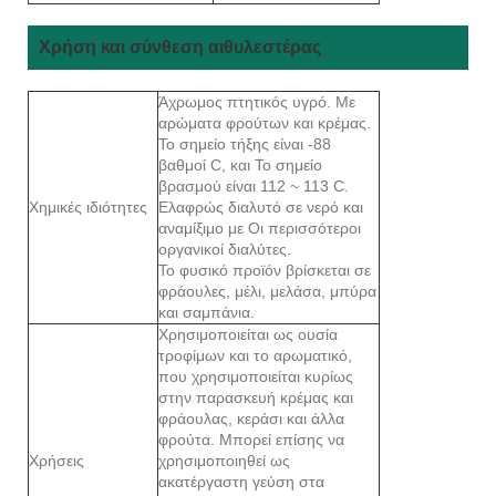
Χρήση και σύνθεση αιθυλεστέρας
Άχρωμος πτητικός υγρό. Με
αρώματα φρούτων και κρέμας.
Το σημείο τήξης είναι -88
βαθμοί C, και Το σημείο
βρασμού είναι 112 ~ 113 C.
Χημικές ιδιότητες
Ελαφρώς διαλυτό σε νερό και
αναμίξιμο με Οι περισσότεροι
οργανικοί διαλύτες.
Το φυσικό προϊόν βρίσκεται σε
φράουλες, μέλι, μελάσα, μπύρα
και σαμπάνια.
Χρησιμοποιείται ως ουσία
τροφίμων και το αρωματικό,
που χρησιμοποιείται κυρίως
στην παρασκευή κρέμας και
φράουλας, κεράσι και άλλα
φρούτα. Μπορεί επίσης να
Χρήσεις
χρησιμοποιηθεί ως
ακατέργαστη γεύση στα