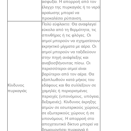
ασφυξία. Η απορροή από τον
έλεγχο της πυρκαγιάς ή το νερό
αραίωσης μπορεί να
προκαλέσει ρύπανση.
Πολύ εύφλεκτο: Θα αναφλεγεί
εύκολα από τη θερμότητα, τις
σπινθήρες ή τις φλόγες. Οι
ατμοί μπορούν να σχηματίσουν
εκρηκτικό μίγματα με αέρα. Οι
ατμοί μπορούν να ταξιδεύουν
στην πηγή ανάφλεξης και
αναβοσβήνοντας πίσω. Οι
περισσότεροι ατμοί είναι
βαρύτεροι από τον αέρα. Θα
εξαπλωθούν κατά μήκος του
Κίνδυνος
εδάφους και θα συλλέξουν σε
πυρκαγιάς
χαμηλές ή περιορισμένες
περιοχές (υπονόμους, υπόγεια,
δεξαμενές). Κίνδυνος έκρηξης
ατμών σε εσωτερικούς χώρους,
σε εξωτερικούς χώρους ή σε
υπονόμους. Η απορροή στο
αποχετευτικό δίκτυο μπορεί να
δημιουργήσει πυρκαγιά ή