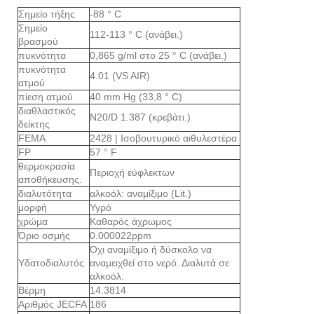
Σημείο τήξης
-88 ° C
Σημείο
112-113 ° C (ανάβει.)
βρασμού
πυκνότητα
0,865 g/ml στο 25 ° C (ανάβει.)
πυκνότητα
4.01 (VS AIR)
ατμού
πίεση ατμού
40 mm Hg (33,8 ° C)
διαθλαστικός
N20/D 1.387 (κρεβάτι.)
δείκτης
FEMA
2428 | Ισοβουτυρικό αιθυλεστέρα
FP
57 ° F
θερμοκρασία
Περιοχή εύφλεκτων
αποθήκευσης.
διαλυτότητα
αλκοόλ: αναμίξιμο (Lit.)
μορφή
Υγρό
χρώμα
Καθαρός άχρωμος
Όριο οσμής
0.000022ppm
Όχι αναμίξιμο ή δύσκολο να
Υδατοδιαλυτός
αναμειχθεί στο νερό. Διαλυτά σε
αλκοόλ.
Βέρμη
14.3814
Αριθμός JECFA
186