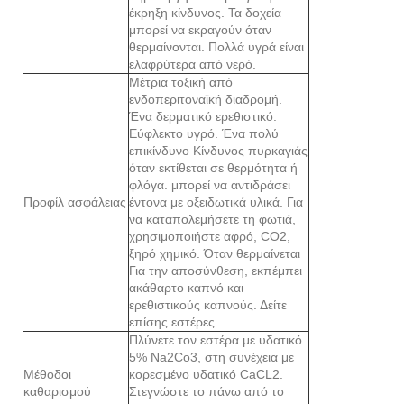
έκρηξη κίνδυνος. Τα δοχεία
μπορεί να εκραγούν όταν
θερμαίνονται. Πολλά υγρά είναι
ελαφρύτερα από νερό.
Μέτρια τοξική από
ενδοπεριτοναϊκή διαδρομή.
Ένα δερματικό ερεθιστικό.
Εύφλεκτο υγρό. Ένα πολύ
επικίνδυνο Κίνδυνος πυρκαγιάς
όταν εκτίθεται σε θερμότητα ή
φλόγα. μπορεί να αντιδράσει
Προφίλ ασφάλειας
έντονα με οξειδωτικά υλικά. Για
να καταπολεμήσετε τη φωτιά,
χρησιμοποιήστε αφρό, CO2,
ξηρό χημικό. Όταν θερμαίνεται
Για την αποσύνθεση, εκπέμπει
ακάθαρτο καπνό και
ερεθιστικούς καπνούς. Δείτε
επίσης εστέρες.
Πλύνετε τον εστέρα με υδατικό
5% Na2Co3, στη συνέχεια με
Μέθοδοι
κορεσμένο υδατικό CaCL2.
καθαρισμού
Στεγνώστε το πάνω από το