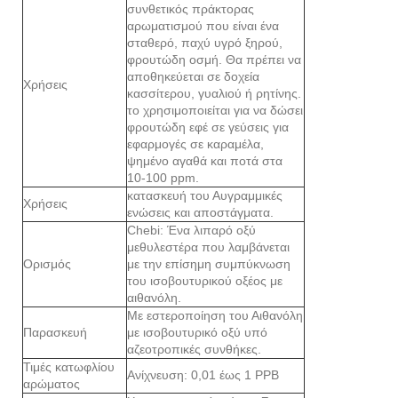
συνθετικός πράκτορας
αρωματισμού που είναι ένα
σταθερό, παχύ υγρό ξηρού,
φρουτώδη οσμή. Θα πρέπει να
αποθηκεύεται σε δοχεία
Χρήσεις
κασσίτερου, γυαλιού ή ρητίνης.
το χρησιμοποιείται για να δώσει
φρουτώδη εφέ σε γεύσεις για
εφαρμογές σε καραμέλα,
ψημένο αγαθά και ποτά στα
10-100 ppm.
κατασκευή του Αυγραμμικές
Χρήσεις
ενώσεις και αποστάγματα.
Chebi: Ένα λιπαρό οξύ
μεθυλεστέρα που λαμβάνεται
Ορισμός
με την επίσημη συμπύκνωση
του ισοβουτυρικού οξέος με
αιθανόλη.
Με εστεροποίηση του Αιθανόλη
Παρασκευή
με ισοβουτυρικό οξύ υπό
αζεοτροπικές συνθήκες.
Τιμές κατωφλίου
Ανίχνευση: 0,01 έως 1 PPB
αρώματος