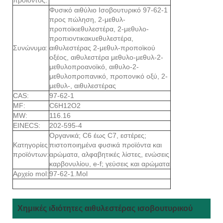
Φυσικό αιθύλιο Ισοβουτυρικό 97-62-1
προς πώληση, 2-μεθυλ-
προποϊκιεθυλεστέρα, 2-μεθυλο-
προπιοντικακυεθυλεστέρα,
Συνώνυμα:
αιθυλεστέρας 2-μεθυλ-προποϊκού
οξέος, αιθυλεστέρα μεθυλο-μεθυλ-2-
μεθυλοπροανοϊκό, αιθυλο-2-
μεθυλοπροπανικό, προπονικό οξύ, 2-
μεθυλ-, αιθυλεστέρας
CAS:
97-62-1
MF:
C6H12O2
MW:
116.16
EINECS:
202-595-4
Οργανικά; C6 έως C7, εστέρες;
Κατηγορίες
πιστοποιημένα φυσικά προϊόντα και
προϊόντων:
αρώματα, αλφαβητικές λίστες, ενώσεις
καρβονυλίου, e-f; γεύσεις και αρώματα
Αρχείο mol:
97-62-1.Mol
Χημικές ιδιότητες αιθυλεστέρας ισοβουτυρικού