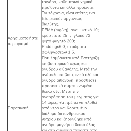
τσιγάρα, καθημερινά χημικά
προϊόντα και άλλα προϊόντα.
Ταυτόχρονα, είναι επίσης ένα
Εξαιρετικός οργανικός
διαλύτης.
FEMA (mg/kg): αναψυκτικό 10;
κρύο ποτό 25 ； γλυκά 73;
Χρησιμοποιήστε
ψητό φαγητό 200;
περιορισμό
Puddings6.0; στρώματα
σωληνώσεων 1.5.
Που λαμβάνεται από Εσττήριξη
ισοβουτυρικού οξέος και
άνυδρου αιθανόλης. Μετά την
ανάμειξη ισοβουτρινικό οξύ και
άνυδρο αιθανόλη, προσθέστε
προσεκτικά συμπυκνωμένο
θειικό οξύ. Μετά την
αναρρόφηση του μείγματος για
14 ώρες, θα πρέπει να πλυθεί
Παρασκευή
από νερό και Κορεσμένο
διάλυμα διττανθρακικού
νατρίου και ξηράνθηκε από
άνυδρο μαγνήσιο θειικό άλας
και στη συνέχεια περάστε από