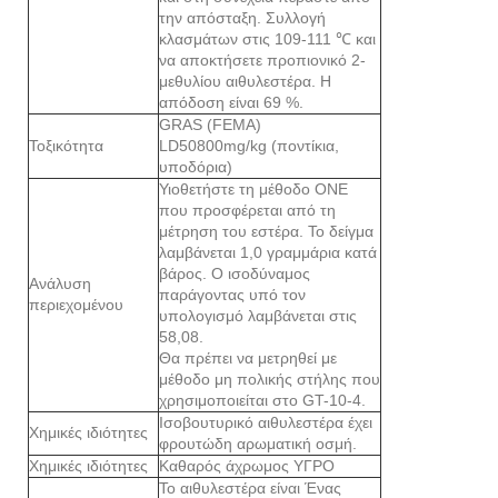
την απόσταξη. Συλλογή
κλασμάτων στις 109-111 ℃ και
να αποκτήσετε προπιονικό 2-
μεθυλίου αιθυλεστέρα. Η
απόδοση είναι 69 %.
GRAS (FEMA)
Τοξικότητα
LD50800mg/kg (ποντίκια,
υποδόρια)
Υιοθετήστε τη μέθοδο ONE
που προσφέρεται από τη
μέτρηση του εστέρα. Το δείγμα
λαμβάνεται 1,0 γραμμάρια κατά
βάρος. Ο ισοδύναμος
Ανάλυση
παράγοντας υπό τον
περιεχομένου
υπολογισμό λαμβάνεται στις
58,08.
Θα πρέπει να μετρηθεί με
μέθοδο μη πολικής στήλης που
χρησιμοποιείται στο GT-10-4.
Ισοβουτυρικό αιθυλεστέρα έχει
Χημικές ιδιότητες
φρουτώδη αρωματική οσμή.
Χημικές ιδιότητες
Καθαρός άχρωμος ΥΓΡΟ
Το αιθυλεστέρα είναι Ένας