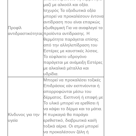
μαζί με αλκοόλ και οξέα.
Ισχυρός Τα οξειδωτικά οξέα
μπορεί να προκαλέσουν έντονα
αντίδραση που είναι επαρκώς
Προφίλ
εξωθερμική Για να αναφλεγεί τα
αντιδραστικότητας
προϊόντα αντίδρασης. Η
θερμότητα παράγεται επίσης
από την αλληλεπίδραση του
Εστέρες με καυστικές λύσεις.
Το εύφλεκτο υδρογόνο
παράγεται με ανάμειξη Εστέρες
με αλκαλικά μέταλλα και
υδρίδια.
Μπορεί να προκαλέσει τοξικές
Επιδράσεις εάν εισπνέονται ή
απορροφώνται μέσω του
δέρματος. Εισπνοή ή επαφή με
Το υλικό μπορεί να ερεθίσει ή
να κάψει το δέρμα και τα μάτια.
Κίνδυνος για την
Η πυρκαγιά θα παράγει
υγεία
ερεθιστικό, διαβρωτικά και/ή
τοξικά αέρια. Οι ατμοί μπορεί
να προκαλέσουν ζάλη ή