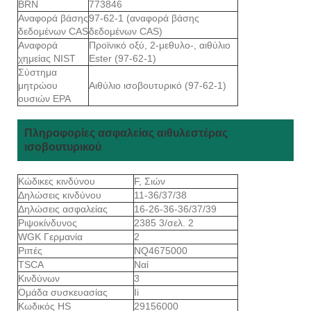
BRN
773846
Αναφορά βάσης
97-62-1 (αναφορά βάσης
δεδομένων CAS
δεδομένων CAS)
Αναφορά
Προϊνικό οξύ, 2-μεθυλο-, αιθύλιο
χημείας NIST
Ester (97-62-1)
Σύστημα
μητρώου
Αιθύλιο ισοβουτυρικό (97-62-1)
ουσιών EPA
Πληροφορίες ασφαλείας αιθυλεστέρας
ισοβουτυρικού
Κώδικες κινδύνου
F, Σιών
Δηλώσεις κινδύνου
11-36/37/38
Δηλώσεις ασφαλείας
16-26-36-36/37/39
Ριψοκίνδυνος
2385 3/σελ. 2
WGK Γερμανία
2
Ριπές
NQ4675000
TSCA
Ναί
Κινδύνων
3
Ομάδα συσκευασίας
Ii
Κωδικός HS
29156000