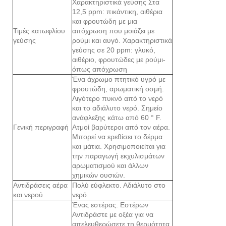
Χαρακτηριστικά γεύσης Στα
12,5 ppm: πικάντικη, αιθέρια
και φρουτώδη με μια
Τιμές κατωφλίου
απόχρωση που μοιάζει με
γεύσης
ρούμι και αυγό. Χαρακτηριστικά
γεύσης σε 20 ppm: γλυκό,
αιθέριο, φρουτώδες με ρούμι-
όπως απόχρωση
Ένα άχρωμο πτητικό υγρό με
φρουτώδη, αρωματική οσμή.
Λιγότερο πυκνό από το νερό
και το αδιάλυτο νερό. Σημείο
ανάφλεξης κάτω από 60 ° F.
Γενική περιγραφή
Ατμοί βαρύτεροι από τον αέρα.
Μπορεί να ερεθίσει το δέρμα
και μάτια. Χρησιμοποιείται για
την παραγωγή εκχυλισμάτων
αρωματισμού και άλλων
χημικών ουσιών.
Αντιδράσεις αέρα
Πολύ εύφλεκτο. Αδιάλυτο στο
και νερού
νερό.
Ένας εστέρας. Εστέρων
Αντιδράστε με οξέα για να
απελευθερώσετε τη θερμότητα