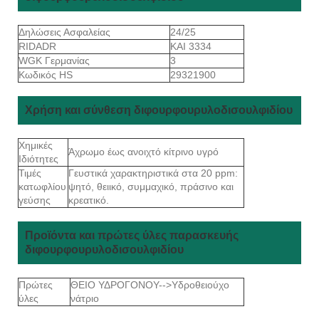
Δηλώσεις Ασφαλείας
24/25
RIDADR
ΚΑΙ 3334
WGK Γερμανίας
3
Κωδικός HS
29321900
Χρήση και σύνθεση διφουρφουρυλοδισουλφιδίου
Χημικές
Άχρωμο έως ανοιχτό κίτρινο υγρό
Ιδιότητες
Τιμές
Γευστικά χαρακτηριστικά στα 20 ppm:
κατωφλίου
ψητό, θειικό, συμμαχικό, πράσινο και
γεύσης
κρεατικό.
Προϊόντα και πρώτες ύλες παρασκευής
διφουρφουρυλοδισουλφιδίου
Πρώτες
ΘΕΙΟ ΥΔΡΟΓΟΝΟΥ-->Υδροθειούχο
ύλες
νάτριο