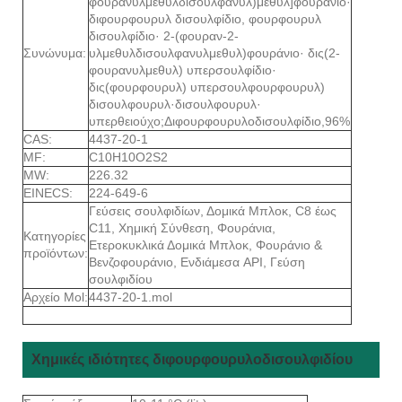
φουρανυλμεθυλδισουλφανυλ)μεθυλ]φουράνιο·
διφουρφουρυλ δισουλφίδιο, φουρφουρυλ
δισουλφίδιο· 2-(φουραν-2-
Συνώνυμα:
υλμεθυλδισουλφανυλμεθυλ)φουράνιο· δις(2-
φουρανυλμεθυλ) υπερσουλφίδιο·
δις(φουρφουρυλ) υπερσουλφουρφουρυλ)
δισουλφουρυλ·δισουλφουρυλ·
υπερθειούχο;Διφουρφουρυλοδισουλφίδιο,96%
CAS:
4437-20-1
MF:
C10H10O2S2
MW:
226.32
EINECS:
224-649-6
Γεύσεις σουλφιδίων, Δομικά Μπλοκ, C8 έως
C11, Χημική Σύνθεση, Φουράνια,
Κατηγορίες
Ετεροκυκλικά Δομικά Μπλοκ, Φουράνιο &
προϊόντων:
Βενζοφουράνιο, Ενδιάμεσα API, Γεύση
σουλφιδίου
Αρχείο Mol:
4437-20-1.mol
Χημικές ιδιότητες διφουρφουρυλοδισουλφιδίου