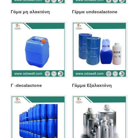
Γάμα μη αλακτόνη
Γέρμα undecalactone
Γ -decalactone
Γάμμα Εξαλακτόνη