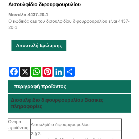
Δισουλφίδιο διφουρφουρυλίου
Μοντέλο:4437-20-1
Ο κωδικός cas του δισουλφιδίου διφουρφουρυλίου είναι 4437-
20-1
Αποστολή Ερώτησης
Facebook
X
WhatsApp
Pinterest
LinkedIn
Share
περιγραφή προϊόντος
Δισουλφίδιο διφουρφουρυλίου Βασικές
πληροφορίες
Όνομα
Δισουλφίδιο διφουρφουρυλίου
προϊόντος:
2-[(2-