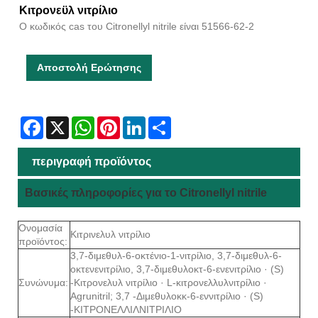
Κιτρονεϋλ νιτρίλιο
Ο κωδικός cas του Citronellyl nitrile είναι 51566-62-2
Αποστολή Ερώτησης
Facebook
X
WhatsApp
Pinterest
LinkedIn
Share
περιγραφή προϊόντος
Βασικές πληροφορίες για το Citronellyl nitrile
Ονομασία
Κιτρινελυλ νιτρίλιο
προϊόντος:
3,7-διμεθυλ-6-οκτένιο-1-νιτρίλιο, 3,7-διμεθυλ-6-
οκτενενιτρίλιο, 3,7-διμεθυλοκτ-6-ενενιτρίλιο · (S)
Συνώνυμα:
-Κιτρονελυλ νιτρίλιο · L-κιτρονελλυλνιτρίλιο ·
Agrunitril; 3,7 -Διμεθυλοκκ-6-εννιτρίλιο · (S)
-ΚΙΤΡΟΝΕΛΛΙΛΝΙΤΡΙΛΙΟ