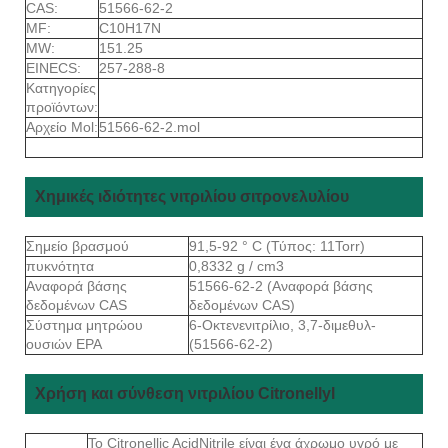
CAS:
51566-62-2
MF:
C10H17Ν
MW:
151.25
EINECS:
257-288-8
Κατηγορίες
προϊόντων:
Αρχείο Mol:
51566-62-2.mol
Χημικές ιδιότητες νιτριλίου σιτρονελυλίου
Σημείο βρασμού
91,5-92 ° C (Τύπος: 11Torr)
πυκνότητα
0,8332 g / cm3
Αναφορά βάσης
51566-62-2 (Αναφορά βάσης
δεδομένων CAS
δεδομένων CAS)
Σύστημα μητρώου
6-Οκτενενιτρίλιο, 3,7-διμεθυλ-
ουσιών EPA
(51566-62-2)
Χρήση και σύνθεση νιτριλίου Citronellyl
Το Citronellic AcidNitrile είναι ένα άχρωμο υγρό με