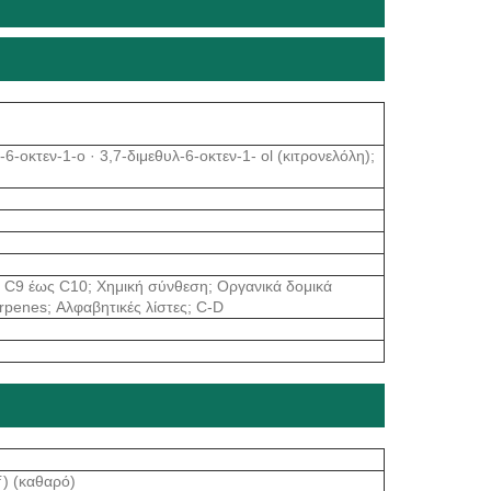
6-οκτεν-1-ο · 3,7-διμεθυλ-6-οκτεν-1- ol (κιτρονελόλη);
α; C9 έως C10; Χημική σύνθεση; Οργανικά δομικά
erpenes; Αλφαβητικές λίστες; C-D
„ƒ) (καθαρό)