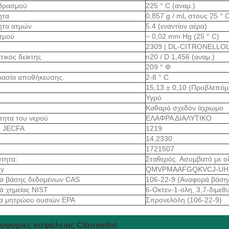
 βρασμού
225 ° C (αναμ.)
ητα
0,857 g / mL στους 25 ° C (
ητα ατμών
5.4 (εναντίον αέρα)
τμού
~ 0,02 mm Hg (25 ° C)
2309 | DL-CITRONELLO
τικός δείκτης
n20 / D 1,456 (αναμ.)
209 ° Φ
ρασία αποθήκευσης.
2-8 ° C
15,13 ± 0,10 (Προβλεπόμ
Υγρό
Καθαρό σχεδόν άχρωμο
τητα του νερού
ΕΛΑΦΡΑ ΔΙΑΛΥΤΙΚΟ
ς JECFA
1219
14,2330
1721507
τητα:
Σταθερός. Ασυμβατό με ο
ey
QMVPMAAFGQKVCJ-UH
ά βάσης δεδομένων CAS
106-22-9 (Αναφορά βάση
ά χημείας NIST
6-Οκτεν-1-όλη, 3,7-διμεθ
α μητρώου ουσιών EPA
Σιτρονελόλη (106-22-9)
φορίες ασφάλειας Citronellol