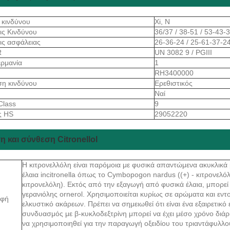
 κινδύνου
Xi, Ν
ις Κινδύνου
36/37 / 38-51 / 53-43-3
ις ασφάλειας
26-36-24 / 25-61-37-2
R
UN 3082 9 / PGIII
ρμανία
1
RH3400000
ση κινδύνου
Ερεθιστικός
Ναί
Class
9
ς HS
29052220
 και σύνθεση Citronellol
Η κιτρονελλόλη είναι παρόμοια με φυσικά απαντώμενα ακυκλικά
έλαια incitronella όπως το Cymbopogon nardus ((+) - κιτρονελόλη
κιτρονελόλη). Εκτός από την εξαγωγή από φυσικά έλαια, μπορε
γερανιόλης ornerol. Χρησιμοποιείται κυρίως σε αρώματα και εν
αφή
ελκυστικό ακάρεων. Πρέπει να σημειωθεί ότι είναι ένα εξαιρετι
συνδυασμός με β-κυκλοδεξτρίνη μπορεί να έχει μέσο χρόνο διάρ
να χρησιμοποιηθεί για την παραγωγή οξειδίου του τριαντάφυλλου