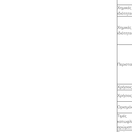
Χημικές
ιδιότητε
Χημικές
ιδιότητε
Περιστα
Χρήσεις
Χρήσεις
Ορισμό
Τιμές
κατωφλ
αρώματ