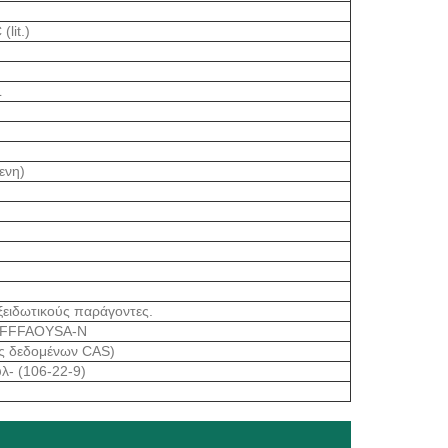
lit.)
L
ενη)
ξειδωτικούς παράγοντες.
FFFAOYSA-N
ς δεδομένων CAS)
υλ- (106-22-9)