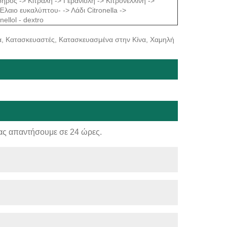
ηρος -> Κιτράλη -> Γερανιόλη -> Κιτρονελλίνη ->
αιο ευκαλύπτου- -> Λάδι Citronella ->
ellol - dextro
ίνα, Κατασκευαστές, Κατασκευασμένα στην Κίνα, Χαμηλή
ας απαντήσουμε σε 24 ώρες.