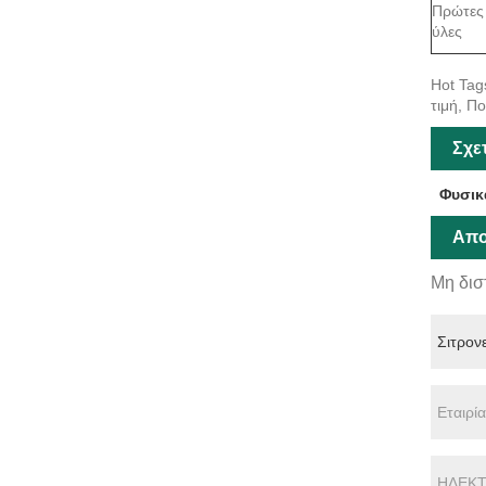
Πρώτες
ύλες
Hot Tag
τιμή, Π
Σχε
Φυσικ
Απο
Μη δισ