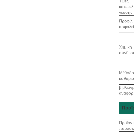
Τιμές
κατωφλ
γεύσης
Προφίλ
ασφαλε
Χημική
σύνθεσ
Μέθοδο
καθαρι
βιβλιογ
αναφορ
Προϊ
Προϊόν
παρασκ