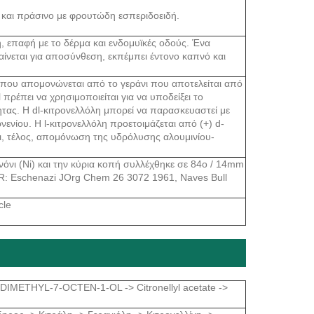
 και πράσινο με φρουτώδη εσπεριδοειδή.
, επαφή με το δέρμα και ενδομυϊκές οδούς. Ένα
αίνεται για αποσύνθεση, εκπέμπει έντονο καπνό και
ν που απομονώνεται από το γεράνι που αποτελείται από
l πρέπει να χρησιμοποιείται για να υποδείξει το
τας. Η dl-κιτρονελλόλη μπορεί να παρασκευαστεί με
ενίου. Η l-κιτρονελλόλη προετοιμάζεται από (+) d-
και, τέλος, απομόνωση της υδρόλυσης αλουμινίου-
νι (Ni) και την κύρια κοπή συλλέχθηκε σε 84o / 14mm
IR: Eschenazi JOrg Chem 26 3072 1961, Naves Bull
cle
7-DIMETHYL-7-OCTEN-1-OL -> Citronellyl acetate ->