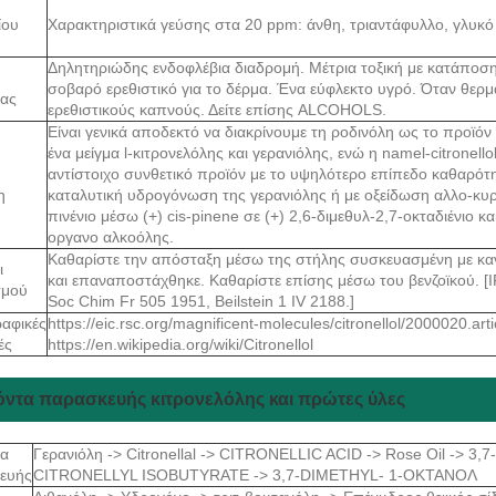
ίου
Χαρακτηριστικά γεύσης στα 20 ppm: άνθη, τριαντάφυλλο, γλυκό
Δηλητηριώδης ενδοφλέβια διαδρομή. Μέτρια τοξική με κατάποση
σοβαρό ερεθιστικό για το δέρμα. Ένα εύφλεκτο υγρό. Όταν θερμ
ίας
ερεθιστικούς καπνούς. Δείτε επίσης ALCOHOLS.
Είναι γενικά αποδεκτό να διακρίνουμε τη ροδινόλη ως το προϊό
ένα μείγμα l-κιτρονελόλης και γερανιόλης, ενώ η namel-citronello
αντίστοιχο συνθετικό προϊόν με το υψηλότερο επίπεδο καθαρότη
η
καταλυτική υδρογόνωση της γερανιόλης ή με οξείδωση αλλο-κυρν
πινένιο μέσω (+) cis-pinene σε (+) 2,6-διμεθυλ-2,7-οκταδιένιο 
οργανο αλκοόλης.
Καθαρίστε την απόσταξη μέσω της στήλης συσκευασμένη με κανό
ι
και επαναποστάχθηκε. Καθαρίστε επίσης μέσω του βενζοϊκού. [
σμού
Soc Chim Fr 505 1951, Beilstein 1 IV 2188.]
ραφικές
https://eic.rsc.org/magnificent-molecules/citronellol/2000020.arti
ές
https://en.wikipedia.org/wiki/Citronellol
όντα παρασκευής κιτρονελόλης και πρώτες ύλες
τα
Γερανιόλη -> Citronellal -> CITRONELLIC ACID -> Rose Oil -> 3,
ευής
CITRONELLYL ISOBUTYRATE -> 3,7-DIMETHYL- 1-ΟΚΤΑΝΟΛ