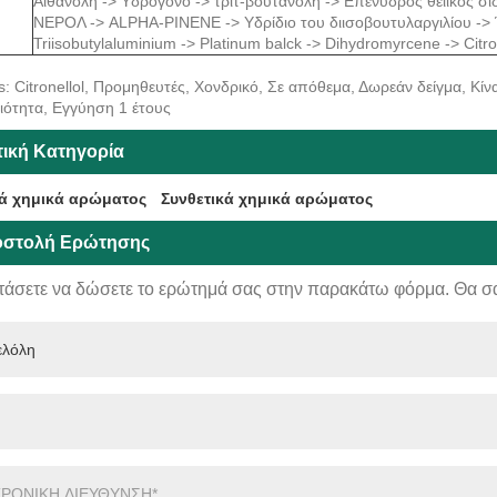
Αιθανόλη -> Υδρογόνο -> τριτ-βουτανόλη -> Επένυδρος θειικός σίδ
ΝΕΡΟΛ -> ALPHA-PINENE -> Υδρίδιο του διισοβουτυλαργιλίου -> Έλ
Triisobutylaluminium -> Platinum balck -> Dihydromyrcene -> Citron
s: Citronellol, Προμηθευτές, Χονδρικό, Σε απόθεμα, Δωρεάν δείγμα, Κ
οιότητα, Εγγύηση 1 έτους
τική Κατηγορία
ά χημικά αρώματος
Συνθετικά χημικά αρώματος
στολή Ερώτησης
τάσετε να δώσετε το ερώτημά σας στην παρακάτω φόρμα. Θα σ