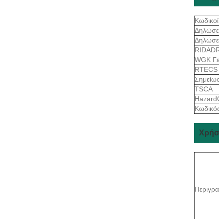
Κωδικοί
Δηλώσε
Δηλώσε
RIDAD
WGK Γε
RTECS
Σημείω
TSCA
Hazard
Κωδικό
Χρήση
Περιγρ