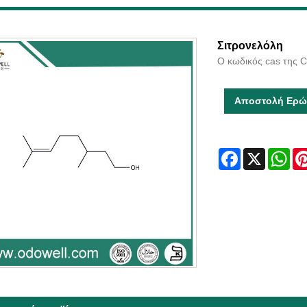
Σιτρονελόλη
Ο κωδικός cas της Ci
Αποστολή Ερώ
Facebook
X
Wha