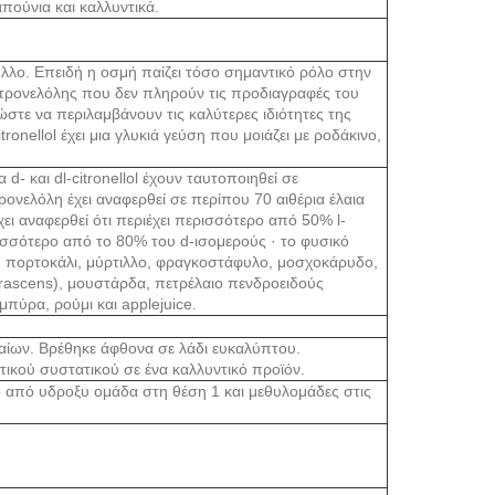
ούνια και καλλυντικά.
φυλλο. Επειδή η οσμή παίζει τόσο σημαντικό ρόλο στην
κιτρονελόλης που δεν πληρούν τις προδιαγραφές του
 ώστε να περιλαμβάνουν τις καλύτερες ιδιότητες της
ronellol έχει μια γλυκιά γεύση που μοιάζει με ροδάκινο,
 d- και dl-citronellol έχουν ταυτοποιηθεί σε
ρονελόλη έχει αναφερθεί σε περίπου 70 αιθέρια έλαια
ει αναφερθεί ότι περιέχει περισσότερο από 50% l-
ρισσότερο από το 80% του d-ισομερούς · το φυσικό
, πορτοκάλι, μύρτιλλο, φραγκοστάφυλο, μοσχοκάρυδο,
perascens), μουστάρδα, πετρέλαιο πενδροειδούς
μπύρα, ρούμι και applejuice.
λαίων. Βρέθηκε άφθονα σε λάδι ευκαλύπτου.
ικού συστατικού σε ένα καλλυντικό προϊόν.
ο από υδροξυ ομάδα στη θέση 1 και μεθυλομάδες στις