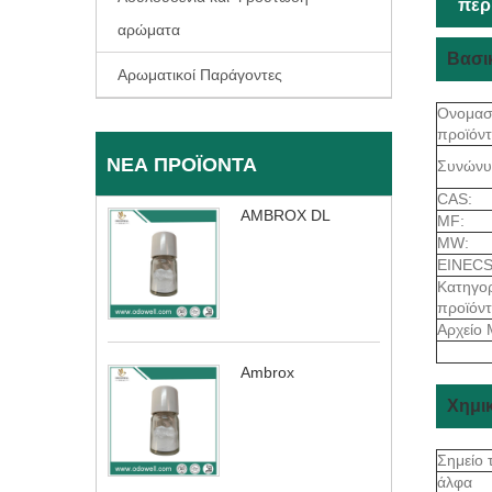
περ
αρώματα
Βασικ
Αρωματικοί Παράγοντες
Ονομασ
προϊόντ
ΝΈΑ ΠΡΟΪΌΝΤΑ
Συνώνυ
CAS:
AMBROX DL
MF:
MW:
EINECS
Κατηγορ
προϊόν
Αρχείο 
Ambrox
Χημικ
Σημείο 
άλφα