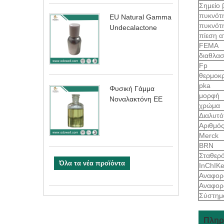
Σημείο
πυκνότ
EU Natural Gamma
πυκνότ
Undecalactone
πίεση α
FEMA
διαθλασ
Fp
θερμοκ
pka
Φυσική Γάμμα
μορφή
Νοναλακτόνη ΕΕ
χρώμα
Διαλυτό
Αριθμό
Merck
BRN
Σταθερό
Όλα τα νέα προϊόντα
InChIK
Αναφορ
Αναφορ
Σύστημ
Πληρο