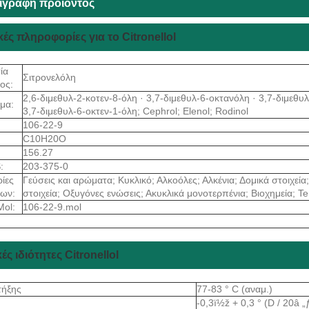
ιγραφή προϊόντος
ές πληροφορίες για το Citronellol
ία
Σιτρονελόλη
ος:
2,6-διμεθυλ-2-κοτεν-8-όλη · 3,7-διμεθυλ-6-οκτανόλη · 3,7-διμεθυλ-
μα:
3,7-διμεθυλ-6-οκτεν-1-όλη; Cephrol; Elenol; Rodinol
106-22-9
C10H20O
156.27
:
203-375-0
ίες
Γεύσεις και αρώματα; Κυκλικό; Αλκοόλες; Αλκένια; Δομικά στοιχεί
των:
στοιχεία; Οξυγόνες ενώσεις; Ακυκλικά μονοτερπένια; Βιοχημεία; T
Mol:
106-22-9.mol
ές ιδιότητες Citronellol
τήξης
77-83 ° C (αναμ.)
-0,3ï½ž + 0,3 ° (D / 20â 