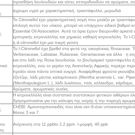
προσθήκη λουλουδιών και νότες εσπεριδοειδών σε αρώματα, σαπ
άχρωμο υγρό με χαρακτηριστική, τριαντάφυλλο, μυρωδιά
ς
Το Citronellol έχει χαρακτηριστική οσμή που μοιάζει με τριαντά
επιλογή αυτού του υλικού, μπορεί να υπάρχουν ειδικοί βαθμοί 
Essential Oil Association. Αυτά τα όρια έχουν διευρυνθεί αρκετά
ς
εμπορικής κιτρονελόλης και χημικώς καθαρή κιτρονελόλη. Το l-Cit
η d-citronellol έχει μια πικρή γεύση.
Το l-Citronellol έχει βρεθεί στα φυτά της οικογένειας Rosaceae. Τα
Verbenaceae, Labiatae, Rutaceae, Geraniaceae και άλλα · η κιτ
και στο λάδι της Rosa bourbonia. το βουλγαρικό τριαντάφυλλο έχ
τικό
κιτρονελόλη, ενώ το γεράνι της Ανατολικής Αφρικής περιέχει πε
προϊόν είναι πάντα οπτικά ενεργό. Αναφέρθηκε φρούτα γκουάβα
τζίντζερ, λάδι μέντας καλαμποκιού (Mentha arvensis L. var. Pi
(Menthapulegium L.), λάδι λυκίσκου, τσάι, κόλιανδρο, κάρδαμο, 
Αρώματα, αρωματικές ουσίες.
Η κιτρονελλόλη είναι συστατικό συστατικών φυτικών αιθέριων ε
Χρησιμοποιείται για την κάλυψη της οσμής ή την παροχή αρωματ
ChEBI: Αμονοτερπενοειδές που είναι οκτ-6-ένιο υποκατεστημέν
ς
θέσεις 3 και 7.
ίου
Ανίχνευση στα 11 ppbto 2,2 ppm. l-μορφή, 40 ppb
ος