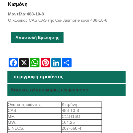
Κισμόνη
Μοντέλο:488-10-8
Ο κώδικας CAS CAS της Cis-Jasmone είναι 488-10-8.
Αποστολή Ερώτησης
Facebook
X
WhatsApp
Pinterest
LinkedIn
Share
περιγραφή προϊόντος
Βασικές πληροφορίες cis-jasmone
Όνομα προϊόντος:
Κισμόνη
CAS:
488-10-8
MF:
C11H16O
MW:
164.25
EINECS:
207-668-4