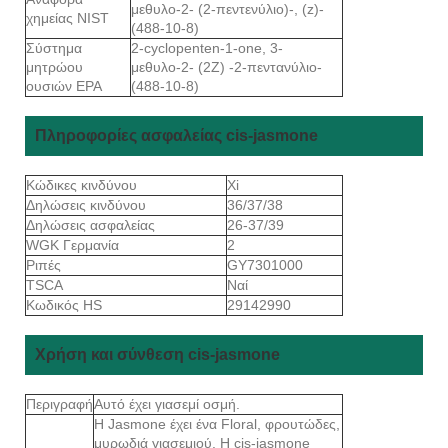
μεθυλο-2- (2-πεντενύλιο)-, (z)-
χημείας NIST
(488-10-8)
Σύστημα
2-cyclopenten-1-one, 3-
μητρώου
μεθυλο-2- (2Z) -2-πεντανύλιο-
ουσιών EPA
(488-10-8)
Πληροφορίες ασφαλείας cis-jasmone
Κώδικες κινδύνου
Xi
Δηλώσεις κινδύνου
36/37/38
Δηλώσεις ασφαλείας
26-37/39
WGK Γερμανία
2
Ριπές
GY7301000
TSCA
Ναί
Κωδικός HS
29142990
Χρήση και σύνθεση cis-jasmone
Περιγραφή
Αυτό έχει γιασεμί οσμή.
Η Jasmone έχει ένα Floral, φρουτώδες,
μυρωδιά γιασεμιού. Η cis-jasmone