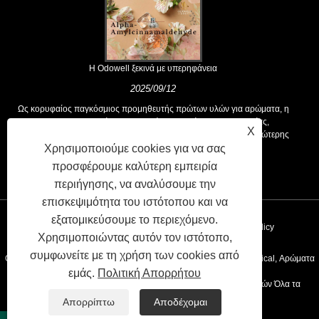
Η Odowell ξεκινά με υπερηφάνεια
2025/09/12
Ως κορυφαίος παγκόσμιος προμηθευτής πρώτων υλών για αρώματα, η
Odowell υποστηρίζει μια βασική φιλοσοφία της "καινοτομίας,
X
επικεντρωμένης στην ποιότητα", που παρέχει σταθερά λύσεις ανώτερης
Χρησιμοποιούμε cookies για να σας
αρωτικής στους πελάτες παγκοσμίως.
προσφέρουμε καλύτερη εμπειρία
περιήγησης, να αναλύσουμε την
επισκεψιμότητα του ιστότοπου και να
εξατομικεύσουμε το περιεχόμενο.
Συνδέσεις
Sitemap
RSS
XML
Privacy Policy
Χρησιμοποιώντας αυτόν τον ιστότοπο,
συμφωνείτε με τη χρήση των cookies από
Copyright © 2020 Kunshan Odowell CO., Ltd - China Aroma Chemical, Αρώματα
εμάς.
Πολιτική Απορρήτου
Συστατικά Κατασκευαστές, Προμηθευτές Αιθευελιού Προμηθευτών Όλα τα
Απορρίπτω
Αποδέχομαι
δικαιώματα διατηρούνται.