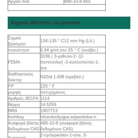
Αρχείο mol:
488-10-8.Mol
Χημικές ιδιότητες cis-jasmone
Σημείο
134-135 ° C12 mm Hg (Lit.)
βρασμού
πυκνότητα
0,94 g/ml στο 25 ° C (ανάβει.)
3196 | 3-μεθυλο-2- (2-
FEMA
πεντενύλιο) -2-κυκλοπεντέν-1-
όνε
διαθλαστικός
N20/d 1.498 (κρεβάτι.)
δείκτης
FP
225 ° F
μορφή
πετυχημένος
Αριθμός JECFA
1114
Βέρμη
14.5259
BRN
1907713
Inchikey
Ivlcenbzdyvjpa-arjawskdsa-n
Αναφορά βάσης
488-10-8 (αναφορά βάσης
δεδομένων CAS
δεδομένων CAS)
2-cyclopenten-1-one, 3-
Αναφορά