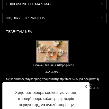
ΕΠΙΚΟΙΝΩΝΉΣΤΕ ΜΑΖΊ ΜΑΣ
INQUIRY FOR PRICELIST
ΤΕΛΕΥΤΑΊΑ ΝΈΑ
Η Odowell ξεκινά με υπερηφάνεια
2025/09/12
Ως κορυφαίος παγκόσμιος προμηθευτής πρώτων υλών για αρώματα, η
Odowell υποστηρίζει μια βασική φιλοσοφία της "καινοτομίας,
X
επικεντρωμένης στην ποιότητα", που παρέχει σταθερά λύσεις ανώτερης
Χρησιμοποιούμε cookies για να σας
αρωτικής στους πελάτες παγκοσμίως.
προσφέρουμε καλύτερη εμπειρία
περιήγησης, να αναλύσουμε την