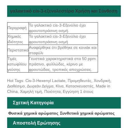
γαλακτικό cis-3-εξενυλεστέρα Χρήση και Σύνθεση
Το γαλακτικό cis-3-Εξενύλιο έχει
Περιγραφή
φρουτοπράσινη οσμή.
Χημικές
Το γαλακτικό cis-3-Εξενύλιο έχει
ιδιότητες
φρουτοπράσινη οσμή
Αναφέρθηκε ότι βρέθηκε σε κονιάκ και
Περιστατικό
σταφύλι
Τιμές
Γευστικά χαρακτηριστικά στα 50 ppm:
κατωφλίου
πράσινο, φυλλώδες, κέρινο με
γεύσης
φρουτώδεις, τροπικές αποχρώσεις.
Hot Tags: Cis-3-Hexenyl Lactate, Προμηθευτές, Χονδρική,
Διαθέσιμο, Δωρεάν Δείγμα, Κίνα, Κατασκευαστές, Made in
China, Χαμηλή τιμή, Ποιότητα, Εγγύηση 1 έτους
Σχετική Κατηγορία
Φυσικά χημικά αρώματος
Συνθετικά χημικά αρώματος
Αποστολή Ερώτησης