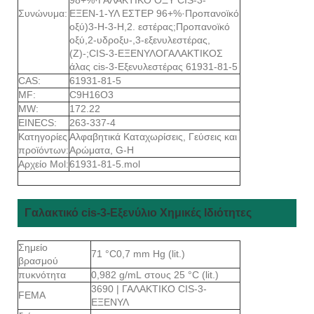
Συνώνυμα:
ΕΞΕΝ-1-ΥΛ ΕΣΤΕΡ 96+%·Προπανοϊκό
οξύ)3-Η-3-Η,2. εστέρας;Προπανοϊκό
οξύ,2-υδροξυ-,3-εξενυλεστέρας,
(Ζ)-;CIS-3-ΕΞΕΝΥΛΟΓΑΛΑΚΤΙΚΟΣ
άλας cis-3-Εξενυλεστέρας 61931-81-5
CAS:
61931-81-5
MF:
C9H16O3
MW:
172.22
EINECS:
263-337-4
Κατηγορίες
Αλφαβητικά Καταχωρίσεις, Γεύσεις και
προϊόντων:
Αρώματα, G-H
Αρχείο Mol:
61931-81-5.mol
Γαλακτικό cis-3-Εξενύλιο Χημικές Ιδιότητες
Σημείο
71 °C0,7 mm Hg (lit.)
βρασμού
πυκνότητα
0,982 g/mL στους 25 °C (lit.)
3690 | ΓΑΛΑΚΤΙΚΟ CIS-3-
FEMA
ΕΞΕΝΥΛ