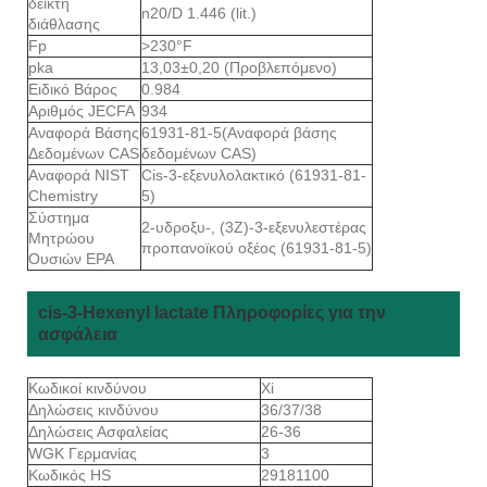
δείκτη
n20/D 1.446 (lit.)
διάθλασης
Fp
>230°F
pka
13,03±0,20 (Προβλεπόμενο)
Ειδικό Βάρος
0.984
Αριθμός JECFA
934
Αναφορά Βάσης
61931-81-5(Αναφορά βάσης
Δεδομένων CAS
δεδομένων CAS)
Αναφορά NIST
Cis-3-εξενυλολακτικό (61931-81-
Chemistry
5)
Σύστημα
2-υδροξυ-, (3Ζ)-3-εξενυλεστέρας
Μητρώου
προπανοϊκού οξέος (61931-81-5)
Ουσιών EPA
cis-3-Hexenyl lactate Πληροφορίες για την
ασφάλεια
Κωδικοί κινδύνου
Xi
Δηλώσεις κινδύνου
36/37/38
Δηλώσεις Ασφαλείας
26-36
WGK Γερμανίας
3
Κωδικός HS
29181100