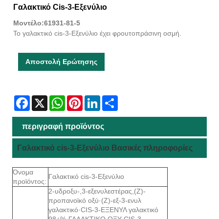
Γαλακτικό Cis-3-Εξενύλιο
Μοντέλο:61931-81-5
Το γαλακτικό cis-3-Εξενύλιο έχει φρουτοπράσινη οσμή.
Αποστολή Ερώτησης
Facebook
X
WhatsApp
Pinterest
LinkedIn
Share
περιγραφή προϊόντος
Γαλακτικό cis-3-Εξενύλιο Βασικές πληροφορίες
Όνομα
Γαλακτικό cis-3-Εξενύλιο
προϊόντος:
2-υδροξυ-,3-εξενυλεστέρας,(Ζ)-
προπανοϊκό οξύ·(Ζ)-εξ-3-ενυλ
γαλακτικό·CIS-3-ΕΞΕΝΥΛ γαλακτικό
98+%·ΓΑΛΑΚΤΙΚΟ ΟΞΥ CIS-3-