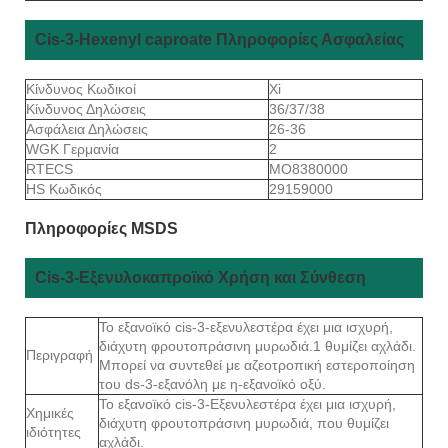
Cis-3-Hexenyl caproate Πληροφορίες Ασφαλείας
Κίνδυνος Κωδικοί
Xi
Κίνδυνος Δηλώσεις
36/37/38
Ασφάλεια Δηλώσεις
26-36
WGK Γερμανία
2
RTECS
MO8380000
HS Κωδικός
29159000
Πληροφορίες MSDS
Cis-3-Εξενυλοκαπροϊκό Χρήση και Σύνθεση
Το εξανοϊκό cis-3-εξενυλεστέρα έχει μια ισχυρή,
διάχυτη φρουτοπράσινη μυρωδιά.1 θυμίζει αχλάδι.
Περιγραφή
Μπορεί να συντεθεί με αζεοτροπική εστεροποίηση
του ds-3-εξανόλη με η-εξανοϊκό οξύ.
Το εξανοϊκό cis-3-Εξενυλεστέρα έχει μια ισχυρή,
Χημικές
διάχυτη φρουτοπράσινη μυρωδιά, που θυμίζει
ιδιότητες
αχλάδι.