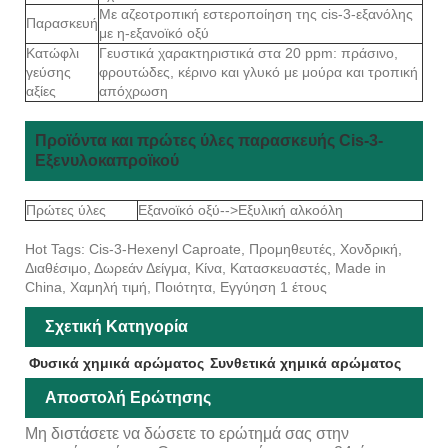
Με αζεοτροπική εστεροποίηση της cis-3-εξανόλης
Παρασκευή
με η-εξανοϊκό οξύ
Κατώφλι
Γευστικά χαρακτηριστικά στα 20 ppm: πράσινο,
γεύσης
φρουτώδες, κέρινο και γλυκό με μούρα και τροπική
αξίες
απόχρωση
Προϊόντα και πρώτες ύλες παρασκευής Cis-3-
Εξενυλοκαπροϊκού
Πρώτες ύλες
Εξανοϊκό οξύ-->Εξυλική αλκοόλη
Hot Tags: Cis-3-Hexenyl Caproate, Προμηθευτές, Χονδρική,
Διαθέσιμο, Δωρεάν Δείγμα, Κίνα, Κατασκευαστές, Made in
China, Χαμηλή τιμή, Ποιότητα, Εγγύηση 1 έτους
Σχετική Κατηγορία
Φυσικά χημικά αρώματος
Συνθετικά χημικά αρώματος
Αποστολή Ερώτησης
Μη διστάσετε να δώσετε το ερώτημά σας στην