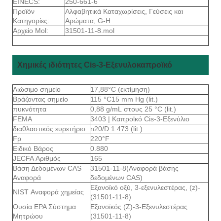
EINECS:
250-661-6
Προϊόν
Αλφαβητικά Καταχωρίσεις, Γεύσεις και
Κατηγορίες:
Αρώματα, G-H
Αρχείο Mol:
31501-11-8.mol
Χημικές ιδιότητες Cis-3-Εξενυλοκαπροϊκό
Λιώσιμο σημείο
17,88°C (εκτίμηση)
Βράζοντας σημείο
115 °C15 mm Hg (lit.)
πυκνότητα
0,88 g/mL στους 25 °C (lit.)
FEMA
3403 | Καπροϊκό Cis-3-Εξενύλιο
διαθλαστικός ευρετήριο
n20/D 1.473 (lit.)
Fp
220°F
Ειδικό Βάρος
0.880
JECFA Αριθμός
165
Βάση Δεδομένων CAS
31501-11-8(Αναφορά βάσης
Αναφορά
δεδομένων CAS)
Εξανοϊκό οξύ, 3-εξενυλεστέρας, (z)-
NIST Αναφορά χημείας
(31501-11-8)
Ουσία EPA Σύστημα
Εξανοϊκός (Ζ)-3-Εξενυλεστέρας
Μητρώου
(31501-11-8)