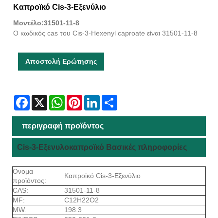
Καπροϊκό Cis-3-Εξενύλιο
Μοντέλο:31501-11-8
Ο κωδικός cas του Cis-3-Hexenyl caproate είναι 31501-11-8
Αποστολή Ερώτησης
Facebook
X
WhatsApp
Pinterest
LinkedIn
Share
περιγραφή προϊόντος
Cis-3-Εξενυλοκαπροϊκό Βασικές πληροφορίες
Όνομα
Καπροϊκό Cis-3-Εξενύλιο
προϊόντος:
CAS:
31501-11-8
MF:
C12H22O2
MW:
198.3