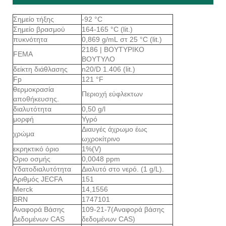
Σημείο τήξης
-92 °C
Σημείο βρασμού
164-165 °C (lit.)
πυκνότητα
0,869 g/mL στ 25 °C (lit.)
2186 | ΒΟΥΤΥΡΙΚΟ
FEMA
ΒΟΥΤΥΛΟ
δείκτη διάθλασης
n20/D 1.406 (lit.)
Fp
121 °F
θερμοκρασία
Περιοχή εύφλεκτων
αποθήκευσης.
διαλυτότητα
0,50 g/l
μορφή
Υγρό
Διαυγές άχρωμο έως
χρώμα
ωχροκίτρινο
εκρηκτικό όριο
1%(V)
Όριο οσμής
0,0048 ppm
Υδατοδιαλυτότητα
Διαλυτό στο νερό. (1 g/L).
Αριθμός JECFA
151
Merck
14,1556
BRN
1747101
Αναφορά Βάσης
109-21-7(Αναφορά βάσης
Δεδομένων CAS
δεδομένων CAS)