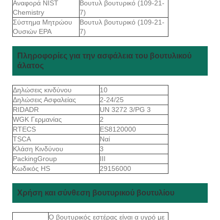
Αναφορά NIST
Βουτυλ βουτυρικό (109-21-
Chemistry
7)
Σύστημα Μητρώου
Βουτυλ βουτυρικό (109-21-
Ουσιών EPA
7)
Πληροφορίες για την ασφάλεια του βουτυλικού
άλατος
Δηλώσεις κινδύνου
10
Δηλώσεις Ασφαλείας
2-24/25
RIDADR
UN 3272 3/PG 3
WGK Γερμανίας
2
RTECS
ES8120000
TSCA
Ναί
Κλάση Κινδύνου
3
PackingGroup
III
Κωδικός HS
29156000
Χρήση και σύνθεση βουτυρικού βουτυλίου
Ο βουτυρικός εστέρας είναι α υγρό με