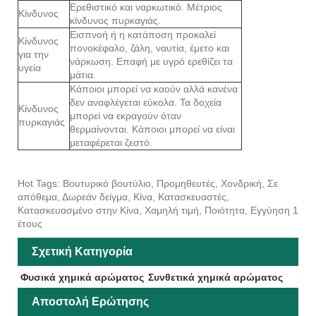
Ερεθιστικό και ναρκωτικό. Μέτριος
Κίνδυνος
κίνδυνος πυρκαγιάς.
Εισπνοή ή η κατάποση προκαλεί
Κίνδυνος
πονοκέφαλο, ζάλη, ναυτία, έμετο και
για την
νάρκωση. Επαφή με υγρό ερεθίζει τα
υγεία
μάτια.
Κάποιοι μπορεί να καούν αλλά κανένα
δεν αναφλέγεται εύκολα. Τα δοχεία
Κίνδυνος
μπορεί να εκραγούν όταν
πυρκαγιάς
θερμαίνονται. Κάποιοι μπορεί να είναι
μεταφέρεται ζεστό.
Hot Tags: Βουτυρικό βουτύλιο, Προμηθευτές, Χονδρική, Σε
απόθεμα, Δωρεάν δείγμα, Κίνα, Κατασκευαστές,
Κατασκευασμένο στην Κίνα, Χαμηλή τιμή, Ποιότητα, Εγγύηση 1
έτους
Σχετική Κατηγορία
Φυσικά χημικά αρώματος
Συνθετικά χημικά αρώματος
Αποστολή Ερώτησης