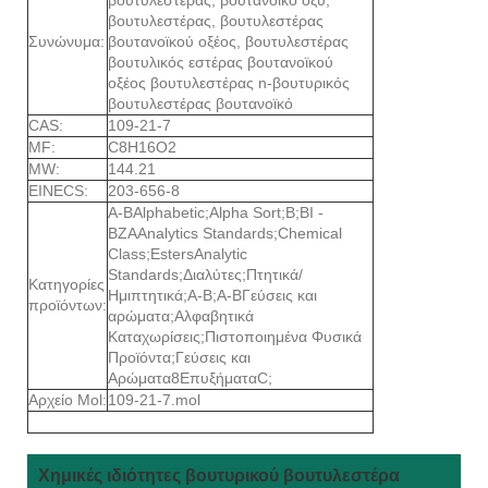
βουτυλεστέρας, βουτυλεστέρας
Συνώνυμα:
βουτανοϊκού οξέος, βουτυλεστέρας
βουτυλικός εστέρας βουτανοϊκού
οξέος βουτυλεστέρας n-βουτυρικός
βουτυλεστέρας βουτανοϊκό
CAS:
109-21-7
MF:
C8H16O2
MW:
144.21
EINECS:
203-656-8
A-BAlphabetic;Alpha Sort;B;BI -
BZAAnalytics Standards;Chemical
Class;EstersAnalytic
Standards;Διαλύτες;Πτητικά/
Κατηγορίες
Ημιπτητικά;A-B;A-BΓεύσεις και
προϊόντων:
αρώματα;Αλφαβητικά
Καταχωρίσεις;Πιστοποιημένα Φυσικά
Προϊόντα;Γεύσεις και
Αρώματα8ΕπυξήματαC;
Αρχείο Mol:
109-21-7.mol
Χημικές ιδιότητες βουτυρικού βουτυλεστέρα