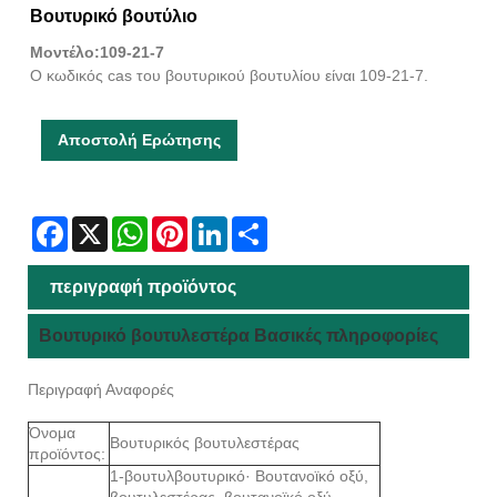
Βουτυρικό βουτύλιο
Μοντέλο:109-21-7
Ο κωδικός cas του βουτυρικού βουτυλίου είναι 109-21-7.
Αποστολή Ερώτησης
Facebook
X
WhatsApp
Pinterest
LinkedIn
Share
περιγραφή προϊόντος
Βουτυρικό βουτυλεστέρα Βασικές πληροφορίες
Περιγραφή Αναφορές
Όνομα
Βουτυρικός βουτυλεστέρας
προϊόντος:
1-βουτυλβουτυρικό· Βουτανοϊκό οξύ,
βουτυλεστέρας, βουτανοϊκό οξύ,