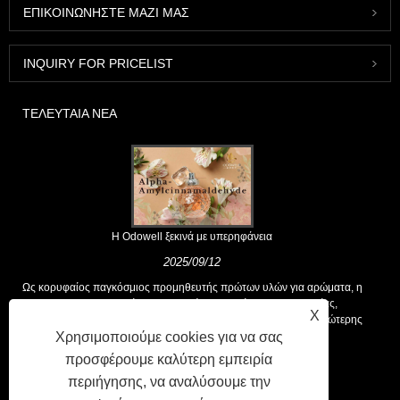
ΕΠΙΚΟΙΝΩΝΉΣΤΕ ΜΑΖΊ ΜΑΣ
INQUIRY FOR PRICELIST
ΤΕΛΕΥΤΑΊΑ ΝΈΑ
Η Odowell ξεκινά με υπερηφάνεια
2025/09/12
Ως κορυφαίος παγκόσμιος προμηθευτής πρώτων υλών για αρώματα, η
Odowell υποστηρίζει μια βασική φιλοσοφία της "καινοτομίας,
X
επικεντρωμένης στην ποιότητα", που παρέχει σταθερά λύσεις ανώτερης
Χρησιμοποιούμε cookies για να σας
αρωτικής στους πελάτες παγκοσμίως.
προσφέρουμε καλύτερη εμπειρία
περιήγησης, να αναλύσουμε την