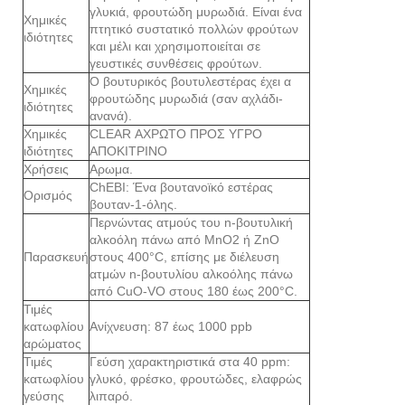
γλυκιά, φρουτώδη μυρωδιά. Είναι ένα
Χημικές
πτητικό συστατικό πολλών φρούτων
ιδιότητες
και μέλι και χρησιμοποιείται σε
γευστικές συνθέσεις φρούτων.
Ο βουτυρικός βουτυλεστέρας έχει α
Χημικές
φρουτώδης μυρωδιά (σαν αχλάδι-
ιδιότητες
ανανά).
Χημικές
CLEAR ΑΧΡΩΤΟ ΠΡΟΣ ΥΓΡΟ
ιδιότητες
ΑΠΟΚΙΤΡΙΝΟ
Χρήσεις
Αρωμα.
ChEBI: Ένα βουτανοϊκό εστέρας
Ορισμός
βουταν-1-όλης.
Περνώντας ατμούς του n-βουτυλική
αλκοόλη πάνω από MnO2 ή ZnO
Παρασκευή
στους 400°C, επίσης με διέλευση
ατμών n-βουτυλίου αλκοόλης πάνω
από CuO-VO στους 180 έως 200°C.
Τιμές
κατωφλίου
Ανίχνευση: 87 έως 1000 ppb
αρώματος
Τιμές
Γεύση χαρακτηριστικά στα 40 ppm:
κατωφλίου
γλυκό, φρέσκο, φρουτώδες, ελαφρώς
γεύσης
λιπαρό.