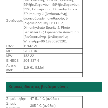
99%βενζοφαινόνη, 99%βενζοφαινόνη,
99%, Erbnejiatong, Dimenhydrinate
EP Impurity J (βενζοφαινόνη),
διφαινυδραμίνη ακαθαρσίες 5
Συνώνυμα:
(διφαινυδραμίνη EP EPE e),
Dimenhydrate Epurity J, Photo
Sensitizer BP, Pipenzoole Αδύναμη 2
(βενζοφαινόνη), βενζοφαινόνη
WhatsApp+86 19930203281
CAS:
119-61-9
MF:
C13H10O
MW:
182.22
EINECS:
204-337-6
Αρχείο
119-61-9.Mol
mol:
Χημικές ιδιότητες βενζοφαινόνης
Σημείο τήξης
47-51 ° C (ανάβει.)
Σημείο
305 ° C (ανάβει.)
βρασμού