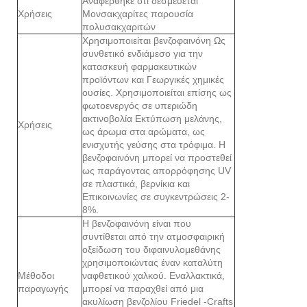
Αναφέρθηκε ότι δεσμεύεται
Χρήσεις
Μονσακχαρίτες παρουσία
πολυσακχαριτών
Χρησιμοποιείται βενζοφαινόνη Ως
συνθετικό ενδιάμεσο για την
κατασκευή φαρμακευτικών
προϊόντων και Γεωργικές χημικές
ουσίες. Χρησιμοποιείται επίσης ως
φωτοενεργός σε υπεριώδη
ακτινοβολία Εκτύπωση μελάνης,
Χρήσεις
ως άρωμα στα αρώματα, ως
ενισχυτής γεύσης στα τρόφιμα. Η
βενζοφαινόνη μπορεί να προστεθεί
ως παράγοντας απορρόφησης UV
σε πλαστικά, βερνίκια και
Επικοινωνίες σε συγκεντρώσεις 2-
8%.
Η βενζοφαινόνη είναι που
συντίθεται από την ατμοσφαιρική
οξείδωση του διφαινυλομεθάνης
χρησιμοποιώντας έναν καταλύτη
Μέθοδοι
ναφθετικού χαλκού. Εναλλακτικά,
παραγωγής
μπορεί να παραχθεί από μια
ακυλίωση βενζολίου Friedel -Crafts