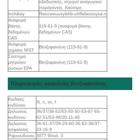
οξειδωτικής, ισχυροί αναγωγικοί
παράγοντες. Καύσιμο.
Inchikey
Rwccweuuxyikhb-uhffafaoooysa-n
Αναφορά
βάσης
119-61-9 (αναφορά βάσης
δεδομένων
δεδομένων CAS)
CAS
Αναφορά
Βενζοφαινόνη (119-61-9)
χημείας NIST
Σύστημα
μητρώου
Βενζοφαινόνη (119-61-9)
ουσιών EPA
Πληροφορίες ασφαλείας βενζοφαινόνης
Κώδικες
Xi, n, xn, f
κινδύνου
Δηλώσεις
36/37/38-52/53-50-50-53-67-65-
κινδύνου
62-51/53-48/20-11-40
Δηλώσεις
26-61-37/39-29-60-36-62-36/37-
ασφαλείας
33-16-9
Ριψοκίνδυνος
3077 9/σελ. 3