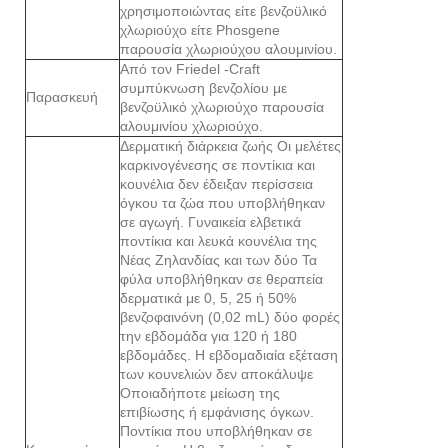
χρησιμοποιώντας είτε βενζοϋλικό
χλωριούχο είτε Phosgene
παρουσία χλωριούχου αλουμινίου.
Από τον Friedel -Craft
συμπύκνωση βενζολίου με
Παρασκευή
βενζοϋλικό χλωριούχο παρουσία
αλουμινίου χλωριούχο.
Δερματική διάρκεια ζωής Οι μελέτες
καρκινογένεσης σε ποντίκια και
κουνέλια δεν έδειξαν περίσσεια
όγκου τα ζώα που υποβλήθηκαν
σε αγωγή. Γυναικεία ελβετικά
ποντίκια και λευκά κουνέλια της
Νέας Ζηλανδίας και των δύο Τα
φύλα υποβλήθηκαν σε θεραπεία
δερματικά με 0, 5, 25 ή 50%
βενζοφαινόνη (0,02 mL) δύο φορές
την εβδομάδα για 120 ή 180
εβδομάδες. Η εβδομαδιαία εξέταση
των κουνελιών δεν αποκάλυψε
Οποιαδήποτε μείωση της
επιβίωσης ή εμφάνισης όγκων.
Ποντίκια που υποβλήθηκαν σε