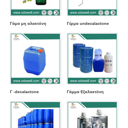
Γάμα μη αλακτόνη
Γέρμα undecalactone
Γ -decalactone
Γάμμα Εξαλακτόνη