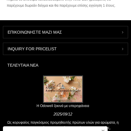
παρέχουμε δωρεάν δείγμα και θα παρέχουμε επίσης εγγύηση 1 έτους.
ΕΠΙΚΟΙΝΩΝΉΣΤΕ ΜΑΖΊ ΜΑΣ
INQUIRY FOR PRICELIST
ΤΕΛΕΥΤΑΊΑ ΝΈΑ
Η Odowell ξεκινά με υπερηφάνεια
2025/09/12
Ως κορυφαίος παγκόσμιος προμηθευτής πρώτων υλών για αρώματα, η
Odowell υποστηρίζει μια βασική φιλοσοφία της "καινοτομίας,