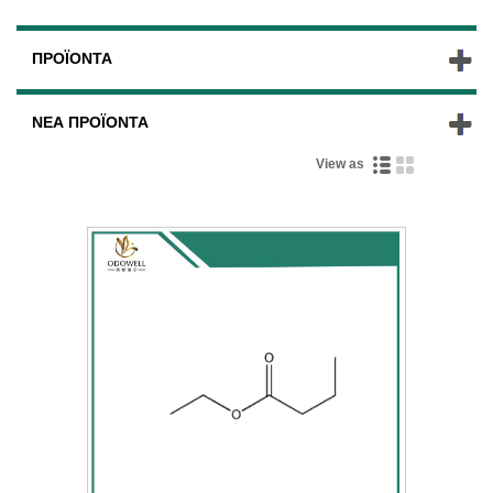
ΠΡΟΪΌΝΤΑ
ΝΈΑ ΠΡΟΪΌΝΤΑ
View as