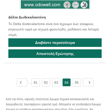
Δέλτα Δωδεκαλακτόνη
Το Delta dodecalactone είναι ένα άχρωμο έως ελαφρώς
κιτρινωπό υγρό με ισχυρή φρουτώδη, ροδάκινο και λιπαρή
οσμή.
Διαβάστε περισσότερα
Αποστολή Ερώτησης
81
82
83
84
85
...
Από την Κίνα, υψηλής ποιότητας Άρωμα Χημικά κατασκευαστές και
προμηθευτές προσφέρουν χαμηλή τιμή. Μπορείτε να χονδρέψετε Άρωμα
Χημικά σε απόθεμα κατασκευασμένο στην Κίνα. Εάν χρειάζεστε, θα