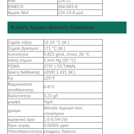
MW:
128.21
EINECS:
204-683-8
Αρχείο Mol:
124-13-0.μολ
Φυσικές Χημικές Ιδιότητες Εξαναλίου
Σημείο τήξης
12-15 °C (lit.)
Σημείο βρασμού
171 °C (lit.)
πυκνότητα
0,822 g/mL στους 20 °C
πίεση ατμών
2 mm Hg (20 °C)
FEMA
2797 | OCTANAL
δείκτη διάθλασης
n20/D 1.421 (lit.)
Fp
125°F
θερμοκρασία
0-6°C
αποθήκευσης.
διαλυτότητα
0,21 g/l
μορφή
Υγρό
Διαυγές άχρωμο έως
χρώμα
υποκίτρινο
εκρηκτικό όριο
1,0-6,5% (V)
Όριο οσμής
0,00001 ppm
Υδατοδιαλυτότητα
ελαφρώς διαλυτό