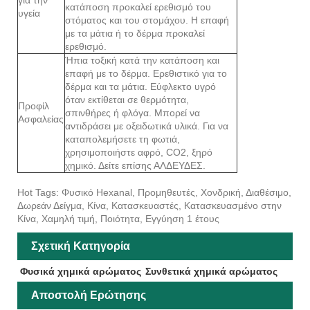
κατάποση προκαλεί ερεθισμό του
υγεία
στόματος και του στομάχου. Η επαφή
με τα μάτια ή το δέρμα προκαλεί
ερεθισμό.
Ήπια τοξική κατά την κατάποση και
επαφή με το δέρμα. Ερεθιστικό για το
δέρμα και τα μάτια. Εύφλεκτο υγρό
όταν εκτίθεται σε θερμότητα,
Προφίλ
σπινθήρες ή φλόγα. Μπορεί να
Ασφαλείας
αντιδράσει με οξειδωτικά υλικά. Για να
καταπολεμήσετε τη φωτιά,
χρησιμοποιήστε αφρό, CO2, ξηρό
χημικό. Δείτε επίσης ΑΛΔΕΥΔΕΣ.
Hot Tags: Φυσικό Hexanal, Προμηθευτές, Χονδρική, Διαθέσιμο,
Δωρεάν Δείγμα, Κίνα, Κατασκευαστές, Κατασκευασμένο στην
Κίνα, Χαμηλή τιμή, Ποιότητα, Εγγύηση 1 έτους
Σχετική Κατηγορία
Φυσικά χημικά αρώματος
Συνθετικά χημικά αρώματος
Αποστολή Ερώτησης