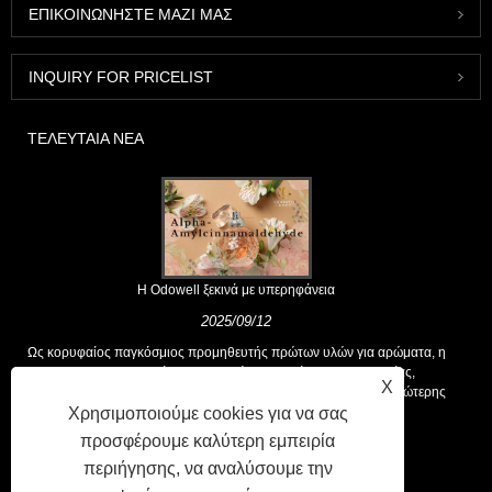
ΕΠΙΚΟΙΝΩΝΉΣΤΕ ΜΑΖΊ ΜΑΣ
INQUIRY FOR PRICELIST
ΤΕΛΕΥΤΑΊΑ ΝΈΑ
Η Odowell ξεκινά με υπερηφάνεια
2025/09/12
Ως κορυφαίος παγκόσμιος προμηθευτής πρώτων υλών για αρώματα, η
Odowell υποστηρίζει μια βασική φιλοσοφία της "καινοτομίας,
X
επικεντρωμένης στην ποιότητα", που παρέχει σταθερά λύσεις ανώτερης
Χρησιμοποιούμε cookies για να σας
αρωτικής στους πελάτες παγκοσμίως.
προσφέρουμε καλύτερη εμπειρία
περιήγησης, να αναλύσουμε την