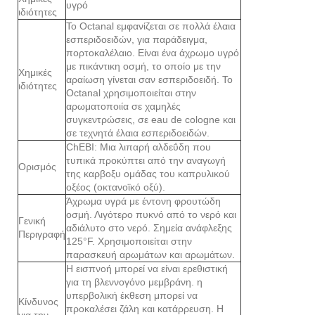
υγρό
ιδιότητες
Το Octanal εμφανίζεται σε πολλά έλαια
εσπεριδοειδών, για παράδειγμα,
πορτοκαλέλαιο. Είναι ένα άχρωμο υγρό
με πικάντικη οσμή, το οποίο με την
Χημικές
αραίωση γίνεται σαν εσπεριδοειδή. Το
ιδιότητες
Octanal χρησιμοποιείται στην
αρωματοποιία σε χαμηλές
συγκεντρώσεις, σε eau de cologne και
σε τεχνητά έλαια εσπεριδοειδών.
ChEBI: Μια λιπαρή αλδεΰδη που
τυπικά προκύπτει από την αναγωγή
Ορισμός
της καρβοξυ ομάδας του καπρυλικού
οξέος (οκτανοϊκό οξύ).
Άχρωμα υγρά με έντονη φρουτώδη
οσμή. Λιγότερο πυκνό από το νερό και
Γενική
αδιάλυτο στο νερό. Σημεία ανάφλεξης
Περιγραφή
125°F. Χρησιμοποιείται στην
παρασκευή αρωμάτων και αρωμάτων.
Η εισπνοή μπορεί να είναι ερεθιστική
για τη βλεννογόνο μεμβράνη. η
υπερβολική έκθεση μπορεί να
Κίνδυνος
προκαλέσει ζάλη και κατάρρευση. Η
για την