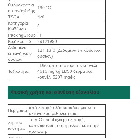
Θερμοκρασία
190 °C
αυτανάφλεξης
TSCA
Ναί
Κατηγορία
3
Κινδύνου
PackingGroup
III
Κωδικός HS
29121990
Δεδομένα
124-13-0 (Δεδομένα επικίνδυνων
επικίνδυνων
ουσιών)
ουσιών
LD50 από το στόμα σε κουνέλι:
Τοξικότητα
4616 mg/kg LD50 δερματικό
κουνέλι 5207 mg/kg
Φυσική χρήση και σύνθεση εξαναλίου
από λιπαρά οξέα καρύδας μέσω n-
Περιγραφή
οκτανοϊκού μεθυλεστέρα.
Το n-Octanal έχει μια λιπαρή,
Χημικές
εσπεριδοειδή, οσμή μελιού κατά την
ιδιότητες
αραίωση.
Χημικές