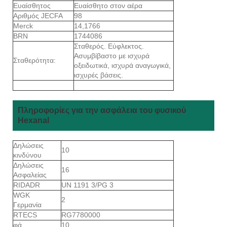
Ευαίσθητος
Ευαίσθητο στον αέρα
Αριθμός JECFA
98
Merck
14,1766
BRN
1744086
Σταθερός. Εύφλεκτος.
Ασυμβίβαστο με ισχυρά
Σταθερότητα:
οξειδωτικά, ισχυρά αναγωγικά,
ισχυρές βάσεις.
Πληροφορίες για την ασφάλεια του φυσικού
Hexanal
Δηλώσεις
10
κινδύνου
Δηλώσεις
16
Ασφαλείας
RIDADR
UN 1191 3/PG 3
WGK
2
Γερμανία
RTECS
RG7780000
φά
10