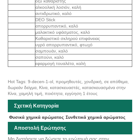
οξύ καθαριστής
αλκοολική λοσιόν, καλή
αντιιδρωτικό, καλό
DEO Stick
απορρυπαντικό, καλό
μαλακτικό υφάσματος, καλό
Καθαριστικό σκληρού επιφάνειας
υγρό απορρυπαντικό, φτωχό
σαμπουάν, καλό
σαπούνι, καλό
εφαρμογή τουαλέτα, καλή
Hot Tags: 9-decen-1-ol, προμηθευτές, χονδρική, σε απόθεμα,
δωρεάν δείγμα, Κίνα, κατασκευαστές, κατασκευασμένα στην
Κίνα, χαμηλή τιμή, ποιότητα, εγγύηση 1 έτους
Σχετική Κατηγορία
Φυσικά χημικά αρώματος
Συνθετικά χημικά αρώματος
Αποστολή Ερώτησης
Μη διστάσετε να δώσετε το ερώτημά σας στην