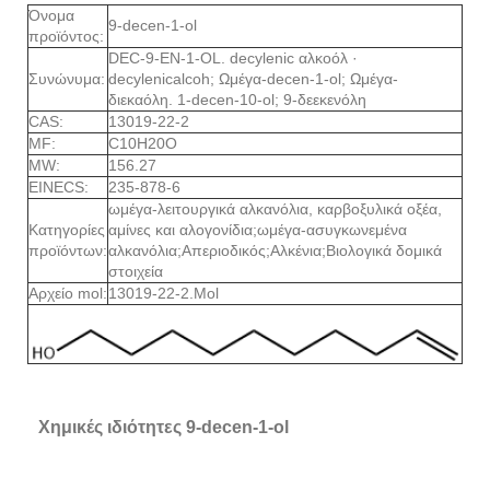
Όνομα
9-decen-1-ol
προϊόντος:
DEC-9-EN-1-OL. decylenic αλκοόλ ·
Συνώνυμα:
decylenicalcoh; Ωμέγα-decen-1-ol; Ωμέγα-
διεκαόλη. 1-decen-10-ol; 9-δεεκενόλη
CAS:
13019-22-2
MF:
C10H20O
MW:
156.27
EINECS:
235-878-6
ωμέγα-λειτουργικά αλκανόλια, καρβοξυλικά οξέα,
Κατηγορίες
αμίνες και αλογονίδια
;
ωμέγα-ασυγκωνεμένα
προϊόντων:
αλκανόλια
;
Απεριοδικός
;
Αλκένια
;
Βιολογικά δομικά
στοιχεία
Αρχείο mol:
13019-22-2.Mol
Χημικές ιδιότητες 9-decen-1-ol