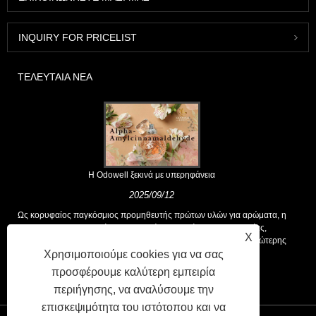
INQUIRY FOR PRICELIST
ΤΕΛΕΥΤΑΊΑ ΝΈΑ
Η Odowell ξεκινά με υπερηφάνεια
2025/09/12
Ως κορυφαίος παγκόσμιος προμηθευτής πρώτων υλών για αρώματα, η
Odowell υποστηρίζει μια βασική φιλοσοφία της "καινοτομίας,
X
επικεντρωμένης στην ποιότητα", που παρέχει σταθερά λύσεις ανώτερης
αρωτικής στους πελάτες παγκοσμίως.
Χρησιμοποιούμε cookies για να σας
προσφέρουμε καλύτερη εμπειρία
περιήγησης, να αναλύσουμε την
επισκεψιμότητα του ιστότοπου και να