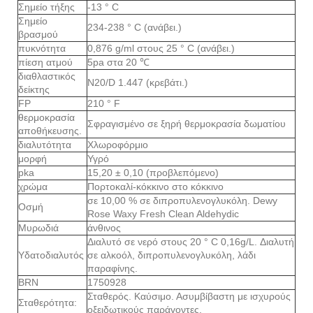
Σημείο τήξης
-13 ° C
Σημείο
234-238 ° C (ανάβει.)
βρασμού
πυκνότητα
0,876 g/ml στους 25 ° C (ανάβει.)
πίεση ατμού
5pa στα 20 ℃
διαθλαστικός
N20/D 1.447 (κρεβάτι.)
δείκτης
FP
210 ° F
θερμοκρασία
Σφραγισμένο σε ξηρή θερμοκρασία δωματίου
αποθήκευσης.
διαλυτότητα
Χλωροφόρμιο
μορφή
Υγρό
pka
15,20 ± 0,10 (προβλεπόμενο)
χρώμα
Πορτοκαλί-κόκκινο στο κόκκινο
σε 10,00 % σε διπροπυλενογλυκόλη. Dewy
Οσμή
Rose Waxy Fresh Clean Aldehydic
Μυρωδιά
άνθινος
Διαλυτό σε νερό στους 20 ° C 0,16g/L. Διαλυτή
Υδατοδιαλυτός
σε αλκοόλ, διπροπυλενογλυκόλη, λάδι
παραφίνης.
BRN
1750928
Σταθερός. Καύσιμο. Ασυμβίβαστη με ισχυρούς
Σταθερότητα:
οξειδωτικούς παράγοντες.