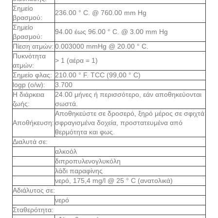
Σημείο
236.00 ° C. @ 760.00 mm Hg
βρασμού:
Σημείο
94.00 έως 96.00 ° C. @ 3.00 mm Hg
βρασμού:
Πίεση ατμών:
0.003000 mmHg @ 20.00 ° C.
Πυκνότητα
> 1 (αέρα = 1)
ατμών:
Σημείο φλας:
210.00 ° F. TCC (99,00 ° C)
logp (o/w):
3.700
Η διάρκεια
24.00 μήνες ή περισσότερο, εάν αποθηκεύονται
ζωής:
σωστά.
Αποθηκεύστε σε δροσερό, ξηρό μέρος σε σφιχτά
Αποθήκευση:
σφραγισμένα δοχεία, προστατευμένα από
θερμότητα και φως.
Διαλυτά σε:
αλκοόλ
διπροπυλενογλυκόλη
λάδι παραφίνης
νερό, 175,4 mg/l @ 25 ° C (ανατολικά)
Αδιάλυτος σε:
νερό
Σταθερότητα: