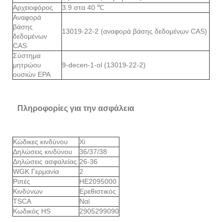
Αρχειοφόρος
3.9 στα 40 ℃
Αναφορά
βάσης
13019-22-2 (αναφορά βάσης δεδομένων CAS)
δεδομένων
CAS
Σύστημα
μητρώου
9-decen-1-ol (13019-22-2)
ουσιών EPA
Πληροφορίες για την ασφάλεια
Κώδικες κινδύνου
Xi
Δηλώσεις κινδύνου
36/37/38
Δηλώσεις ασφαλείας
26-36
WGK Γερμανία
2
Ριπές
HE2095000
Κινδύνων
Ερεθιστικός
TSCA
Ναί
Κωδικός HS
2905299090