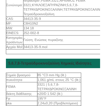
τετραϋδρο-;FEMA 3321;ΑΡΙΘΜΟΣ FEMA
Συνώνυμα:
3321;ΚΥΚΛΟΕΞΑΠΥΡΑΖΙΝΗ;5,6,7,8-
ΤΕΤΡΑΥΔΡΟΚΙΝΟΞΑΛΙΝΗ;ΤΕΤΡΑΥΔΡΟΚΙΝΟΞΑΛΙΝΗ;5,6
Τετραϋδροκινοξαλίνη
CAS:
34413-35-9
MF:
C8H10N2
MW:
134.18
EINECS:
252-002-8
Κατηγορίες
Γεύση; Ενώσεις πυραζίνης
προϊόντων:
Αρχείο Mol:
34413-35-9.mol
5,6,7,8-Τετραϋδροκινοξαλίνη Χημικές Ιδιότητες
Σημείο βρασμού
85 °C3 mm Hg (lit.)
πυκνότητα
1,061 g/mL στους 25 °C (lit.)
3321 | 5,6,7,8-
FEMA
ΤΕΤΡΑΥΔΡΟΚΙΝΟΞΑΛΙΝΗ
δείκτη διάθλασης
n20/D 1.542 (lit.)
Fp
195°F
pka
2,24±0,20 (Προβλεπόμενο)