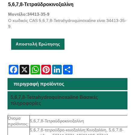
5,6,7,8-Τετραϋδροκινοξαλίνη
Μοντέλο:34413-35-9
Ο κωδικός CAS 5,6,7,8-Tetrahydroquinoxaline είναι 34413-35-
9.
Αποστολή Ερώτησης
Facebook
X
WhatsApp
Pinterest
LinkedIn
Share
περιγραφή προϊόντος
5,6,7,8-Tetrahydroquinoxaline Βασικές
πληροφορίες
Όνομα
5,6,7,8-Τετραϋδροκινοξαλίνη
προϊόντος:
5,6,7,8-τετραϋδρο-κινοξαλίνη;Κινοξαλίνη, 5,6,7,8-