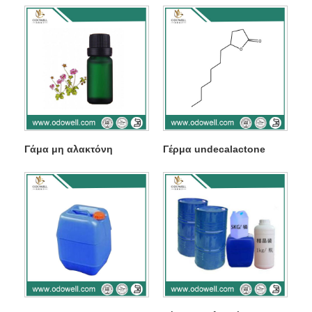
Γάμα μη αλακτόνη
Γέρμα undecalactone