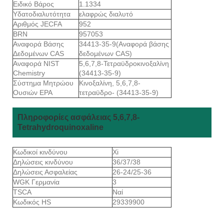
Ειδικό Βάρος
1.1334
Υδατοδιαλυτότητα
ελαφρώς διαλυτό
Αριθμός JECFA
952
BRN
957053
Αναφορά Βάσης
34413-35-9(Αναφορά βάσης
Δεδομένων CAS
δεδομένων CAS)
Αναφορά NIST
5,6,7,8-Τετραϋδροκινοξαλίνη
Chemistry
(34413-35-9)
Σύστημα Μητρώου
Κινοξαλίνη, 5,6,7,8-
Ουσιών EPA
τετραϋδρο- (34413-35-9)
Πληροφορίες ασφάλειας 5,6,7,8-
Tetrahydroquinoxaline
Κωδικοί κινδύνου
Xi
Δηλώσεις κινδύνου
36/37/38
Δηλώσεις Ασφαλείας
26-24/25-36
WGK Γερμανία
3
TSCA
Ναί
Κωδικός HS
29339900