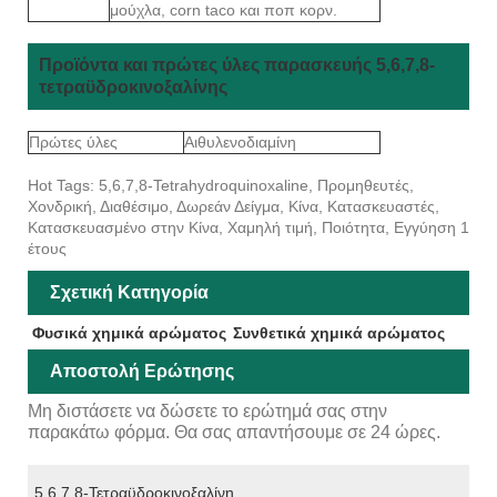
μούχλα, corn taco και ποπ κορν.
Προϊόντα και πρώτες ύλες παρασκευής 5,6,7,8-
τετραϋδροκινοξαλίνης
Πρώτες ύλες
Αιθυλενοδιαμίνη
Hot Tags: 5,6,7,8-Tetrahydroquinoxaline, Προμηθευτές,
Χονδρική, Διαθέσιμο, Δωρεάν Δείγμα, Κίνα, Κατασκευαστές,
Κατασκευασμένο στην Κίνα, Χαμηλή τιμή, Ποιότητα, Εγγύηση 1
έτους
Σχετική Κατηγορία
Φυσικά χημικά αρώματος
Συνθετικά χημικά αρώματος
Αποστολή Ερώτησης
Μη διστάσετε να δώσετε το ερώτημά σας στην
παρακάτω φόρμα. Θα σας απαντήσουμε σε 24 ώρες.