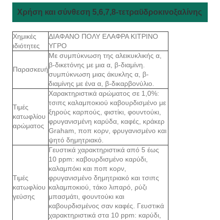
Χρήση και σύνθεση 5,6,7,8-τετραϋδροκινοξαλίνης
Χημικές
ΔΙΑΦΑΝΟ ΠΟΛΥ ΕΛΑΦΡΑ ΚΙΤΡΙΝΟ
ιδιότητες
ΥΓΡΟ
Με συμπύκνωση της αλεικυκλικής α,
β-δικετόνης με μια α, β-διαμίνη.
Παρασκευή
συμπύκνωση μιας άκυκλης α, β-
διαμίνης με ένα α, β-δικαρβονύλιο.
Χαρακτηριστικά αρώματος σε 1,0%:
τσιπς καλαμποκιού καβουρδισμένο με
Τιμές
ξηρούς καρπούς, φιστίκι, φουντούκι,
κατωφλίου
φρυγανισμένη καρύδα, καφές, κράκερ
αρώματος
Graham, ποπ κορν, φρυγανισμένο και
ψητό δημητριακό.
Γευστικά χαρακτηριστικά από 5 έως
10 ppm: καβουρδισμένο καρύδι,
καλαμπόκι και ποπ κορν,
Τιμές
φρυγανισμένο δημητριακό και τσιπς
κατωφλίου
καλαμποκιού, τάκο λιπαρό, ρύζι
γεύσης
μπασμάτι, φουντούκι και
καβουρδισμένος σαν καφές. Γευστικά
χαρακτηριστικά στα 10 ppm: καρύδι,