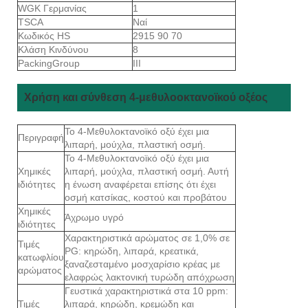
WGK Γερμανίας
1
TSCA
Ναί
Κωδικός HS
2915 90 70
Κλάση Κινδύνου
8
PackingGroup
III
Χρήση και σύνθεση 4-μεθυλοοκτανοϊκού οξέος
Το 4-Μεθυλοκτανοϊκό οξύ έχει μια
Περιγραφή
λιπαρή, μούχλα, πλαστική οσμή.
Το 4-Μεθυλοκτανοϊκό οξύ έχει μια
Χημικές
λιπαρή, μούχλα, πλαστική οσμή. Αυτή
ιδιότητες
η ένωση αναφέρεται επίσης ότι έχει
οσμή κατσίκας, κοστού και προβάτου
Χημικές
Άχρωμο υγρό
ιδιότητες
Χαρακτηριστικά αρώματος σε 1,0% σε
Τιμές
PG: κηρώδη, λιπαρά, κρεατικά,
κατωφλίου
ξαναζεσταμένο μοσχαρίσιο κρέας με
αρώματος
ελαφρώς λακτονική τυρώδη απόχρωση
Γευστικά χαρακτηριστικά στα 10 ppm:
Τιμές
λιπαρά, κηρώδη, κρεμώδη και