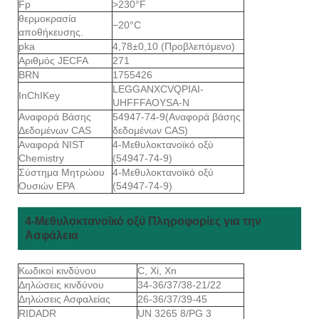
Fp
>230°F
θερμοκρασία
−20°C
αποθήκευσης.
pka
4,78±0,10 (Προβλεπόμενο)
Αριθμός JECFA
271
BRN
1755426
LEGGANXCVQPIAI-
InChIKey
UHFFFAOYSA-N
Αναφορά Βάσης
54947-74-9(Αναφορά βάσης
Δεδομένων CAS
δεδομένων CAS)
Αναφορά NIST
4-Μεθυλοκτανοϊκό οξύ
Chemistry
(54947-74-9)
Σύστημα Μητρώου
4-Μεθυλοκτανοϊκό οξύ
Ουσιών EPA
(54947-74-9)
4-Μεθυλοκτανοϊκό οξύ Πληροφορίες για την
Ασφάλεια
Κωδικοί κινδύνου
C, Xi, Xn
Δηλώσεις κινδύνου
34-36/37/38-21/22
Δηλώσεις Ασφαλείας
26-36/37/39-45
RIDADR
UN 3265 8/PG 3