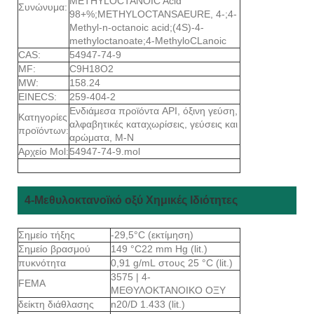
METHYLOCTANOIC Acid
Συνώνυμα:
98+%;METHYLOCTANSAEURE, 4-;4-
Methyl-n-octanoic acid;(4S)-4-
methyloctanoate;4-MethyloCLanoic
CAS:
54947-74-9
MF:
C9H18O2
MW:
158.24
EINECS:
259-404-2
Ενδιάμεσα προϊόντα API, όξινη γεύση,
Κατηγορίες
αλφαβητικές καταχωρίσεις, γεύσεις και
προϊόντων:
αρώματα, M-N
Αρχείο Mol:
54947-74-9.mol
4-Μεθυλοκτανοϊκό οξύ Χημικές Ιδιότητες
Σημείο τήξης
-29,5°C (εκτίμηση)
Σημείο βρασμού
149 °C22 mm Hg (lit.)
πυκνότητα
0,91 g/mL στους 25 °C (lit.)
3575 | 4-
FEMA
ΜΕΘΥΛΟΚΤΑΝΟΙΚΟ ΟΞΥ
δείκτη διάθλασης
n20/D 1.433 (lit.)