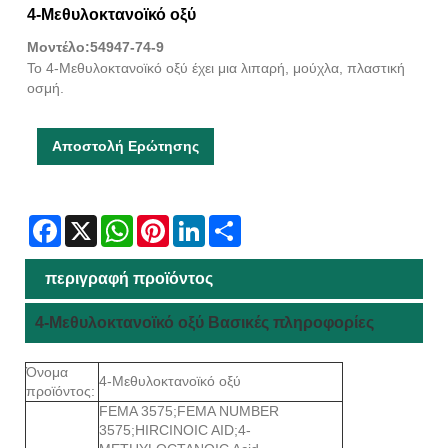
4-Μεθυλοκτανοϊκό οξύ
Μοντέλο:54947-74-9
Το 4-Μεθυλοκτανοϊκό οξύ έχει μια λιπαρή, μούχλα, πλαστική
οσμή.
Αποστολή Ερώτησης
Facebook
X
WhatsApp
Pinterest
LinkedIn
Share
περιγραφή προϊόντος
4-Μεθυλοκτανοϊκό οξύ Βασικές πληροφορίες
Όνομα
4-Μεθυλοκτανοϊκό οξύ
προϊόντος:
FEMA 3575;FEMA NUMBER
3575;HIRCINOIC AID;4-