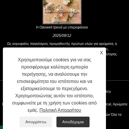
Η Odowell ξεκινά με υπερηφάνεια
2025/09/12
Ως κορυφαίος παγκόσμιος προμηθευτής πρώτων υλών για αρώματα, η
Odowell υποστηρίζει μια βασική φιλοσοφία της "καινοτομίας,
X
επικεντρωμένης στην ποιότητα", που παρέχει σταθερά λύσεις ανώτερης
Χρησιμοποιούμε cookies για να σας
αρωτικής στους πελάτες παγκοσμίως.
προσφέρουμε καλύτερη εμπειρία
περιήγησης, να αναλύσουμε την
επισκεψιμότητα του ιστότοπου και να
εξατομικεύσουμε το περιεχόμενο.
Συνδέσεις
Sitemap
RSS
XML
Privacy Policy
Χρησιμοποιώντας αυτόν τον ιστότοπο,
συμφωνείτε με τη χρήση των cookies από
Copyright © 2020 Kunshan Odowell CO., Ltd - China Aroma Chemical, Αρώματα
εμάς.
Πολιτική Απορρήτου
Συστατικά Κατασκευαστές, Προμηθευτές Αιθευελιού Προμηθευτών Όλα τα
Απορρίπτω
Αποδέχομαι
δικαιώματα διατηρούνται.