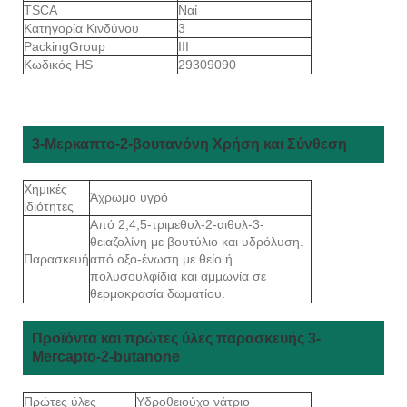
TSCA
Ναί
Κατηγορία Κινδύνου
3
PackingGroup
III
Κωδικός HS
29309090
3-Μερκαπτο-2-βουτανόνη Χρήση και Σύνθεση
Χημικές
Άχρωμο υγρό
ιδιότητες
Από 2,4,5-τριμεθυλ-2-αιθυλ-3-
θειαζολίνη με βουτύλιο και υδρόλυση.
Παρασκευή
από οξο-ένωση με θείο ή
πολυσουλφίδια και αμμωνία σε
θερμοκρασία δωματίου.
Προϊόντα και πρώτες ύλες παρασκευής 3-
Mercapto-2-butanone
Πρώτες ύλες
Υδροθειούχο νάτριο