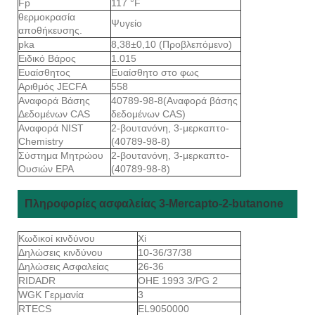
Fp
117 °F
θερμοκρασία
Ψυγείο
αποθήκευσης.
pka
8,38±0,10 (Προβλεπόμενο)
Ειδικό Βάρος
1.015
Ευαίσθητος
Ευαίσθητο στο φως
Αριθμός JECFA
558
Αναφορά Βάσης
40789-98-8(Αναφορά βάσης
Δεδομένων CAS
δεδομένων CAS)
Αναφορά NIST
2-βουτανόνη, 3-μερκαπτο-
Chemistry
(40789-98-8)
Σύστημα Μητρώου
2-βουτανόνη, 3-μερκαπτο-
Ουσιών EPA
(40789-98-8)
Πληροφορίες ασφαλείας 3-Mercapto-2-butanone
Κωδικοί κινδύνου
Xi
Δηλώσεις κινδύνου
10-36/37/38
Δηλώσεις Ασφαλείας
26-36
RIDADR
ΟΗΕ 1993 3/PG 2
WGK Γερμανία
3
RTECS
EL9050000