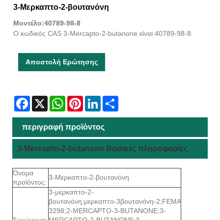
3-Μερκαπτο-2-βουτανόνη
Μοντέλο:40789-98-8
Ο κωδικός CAS 3-Mercapto-2-butanone είναι 40789-98-8.
Αποστολή Ερώτησης
Facebook
X
WhatsApp
Pinterest
LinkedIn
Share
περιγραφή προϊόντος
3-Mercapto-2-butanone Βασικές πληροφορίες
Όνομα
3-Μερκαπτο-2-βουτανόνη
προϊόντος:
3-μερκαπτο-2-
βουτανόνη;μερκαπτο-3βουτανόνη-2;FEMA
3298;2-MERCAPTO-3-BUTANONE;3-
Συνώνυμα:
MERCAPTO-2-BUTANONE;3-