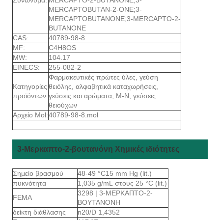
MERCAPTOBUTAN-2-ONE;3-
MERCAPTOBUTANONE;3-MERCAPTO-2-
BUTANONE
CAS:
40789-98-8
MF:
C4H8OS
MW:
104.17
EINECS:
255-082-2
Φαρμακευτικές πρώτες ύλες, γεύση
Κατηγορίες
θειόλης, αλφαβητικά καταχωρήσεις,
προϊόντων:
γεύσεις και αρώματα, M-N, γεύσεις
θειούχων
Αρχείο Mol:
40789-98-8.mol
3-Μερκαπτο-2-βουτανόνη Χημικές ιδιότητες
Σημείο βρασμού
48-49 °C15 mm Hg (lit.)
πυκνότητα
1,035 g/mL στους 25 °C (lit.)
3298 | 3-ΜΕΡΚΑΠΤΟ-2-
FEMA
ΒΟΥΤΑΝΟΝΗ
δείκτη διάθλασης
n20/D 1,4352