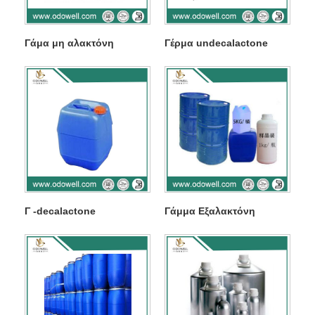
Γάμα μη αλακτόνη
Γέρμα undecalactone
Γ -decalactone
Γάμμα Εξαλακτόνη