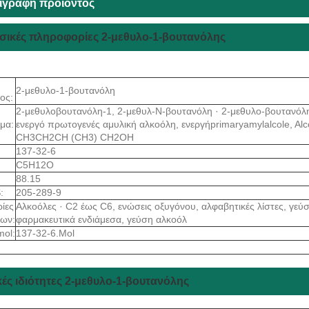
ιγραφή προϊόντος
ασικές πληροφορίες 2-μεθυλο-1-βουτανόλης
2-μεθυλο-1-βουτανόλη
ος:
2-μεθυλοβουτανόλη-1, 2-μεθυλ-Ν-βουτανόλη · 2-μεθυλο-βουτανόλ
μα:
ενεργό πρωτογενές αμυλική αλκοόλη, ενεργήprimaryamylalcole, Alc
CH3CH2CH (CH3) CH2OH
137-32-6
C5H12O
88.15
:
205-289-9
ίες
Αλκοόλες · C2 έως C6, ενώσεις οξυγόνου, αλφαβητικές λίστες, γεύσ
των:
φαρμακευτικά ενδιάμεσα, γεύση αλκοόλ
mol:
137-32-6.Mol
ές ιδιότητες 2-μεθυλο-1-βουτανόλης