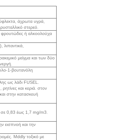
εύφλεκτα, άχρωτα υγρά,
κρυσταλλικό στερεό.
με φρουτώδες ή αλκοολούχα
, λιπαντικά,
 ρακεμικό μείγμα και των δύο
ενεργή.
θυλο-1-βουτανόλη
όλης ως λάδι FUSEL.
 ρητίνες και κεριά. στον
και στην κατασκευή
 σε 0,83 έως 1,7 mg/m3.
ην εισπνοή και την
ρομές. Mddly τοξικό με