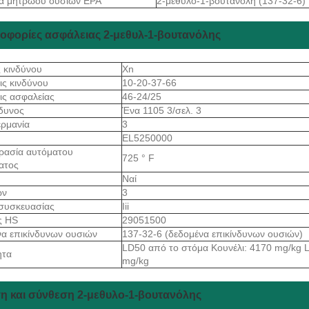
α μητρώου ουσιών EPA
2-μεθυλο-1-βουτανόλη (137-32-6)
οφορίες ασφάλειας 2-μεθυλ-1-βουτανόλης
ς κινδύνου
Xn
ις κινδύνου
10-20-37-66
ις ασφαλείας
46-24/25
νδυνος
Ένα 1105 3/σελ. 3
ρμανία
3
EL5250000
ρασία αυτόματου
725 ° F
ατος
Ναί
ων
3
συσκευασίας
Iii
ς HS
29051500
α επικίνδυνων ουσιών
137-32-6 (δεδομένα επικίνδυνων ουσιών)
LD50 από το στόμα Κουνέλι: 4170 mg/kg 
ητα
mg/kg
η και σύνθεση 2-μεθυλο-1-βουτανόλης