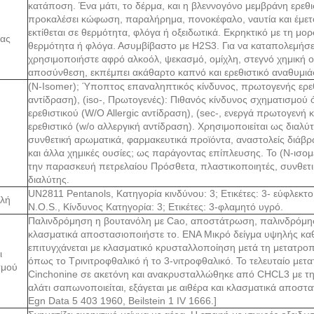
κατάποση. Ένα μάτι, το δέρμα, και η βλεννογόνο μεμβράνη ερεθι
προκαλέσει κώφωση, παραλήρημα, πονοκέφαλο, ναυτία και έμετ
εκτίθεται σε θερμότητα, φλόγα ή οξειδωτικά. Εκρηκτικό με τη μορ
ιας
θερμότητα ή φλόγα. Ασυμβίβαστο με H2S3. Για να καταπολεμήσε
χρησιμοποιήστε αφρό αλκοόλ, ψεκασμό, ομίχλη, στεγνό χημική ου
αποσύνθεση, εκπέμπει ακάθαρτο καπνό και ερεθιστικό αναθυμιάσε
(N-Isomer); Ύποπτος επαναληπτικός κίνδυνος, πρωτογενής ερεθ
αντίδραση), (iso-, Πρωτογενές): Πιθανός κίνδυνος σχηματισμού
ερεθιστικού (W/O Allergic αντίδραση), (sec-, ενεργά πρωτογενή
ερεθιστικό (w/o αλλεργική αντίδραση). Χρησιμοποιείται ως διαλύ
συνθετική αρωματικά, φαρμακευτικά προϊόντα, αναστολείς διάβ
και άλλα χημικές ουσίες; ως παράγοντας επίπλευσης. Το (Ν-ισομ
την παρασκευή πετρελαίου Πρόσθετα, πλαστικοποιητές, συνθετικ
διαλύτης.
UN2811 Pentanols, Κατηγορία κινδύνου: 3; Ετικέτες: 3- εύφλεκτ
λή
N.O.S., Κίνδυνος Κατηγορία: 3; Ετικέτες: 3-φλαμητό υγρό.
Παλινδρόμηση η βουτανόλη με Cao, αποστάτρωση, παλινδρόμησ
κλασματικά αποστασιοποιήστε το. ΕΝΑ Μικρό δείγμα υψηλής κα
επιτυγχάνεται με κλασματικό κρυσταλλοποίηση μετά τη μετατρο
ι
όπως το Τρινιτροφθαλικό ή το 3-νιτροφθαλικό. Το τελευταίο μετα
σμού
Cinchonine σε ακετόνη και ανακρυσταλλώθηκε από CHCL3 με τ
αλάτι σαπωνοποιείται, εξάγεται με αιθέρα και κλασματικά αποσταγ
Egn Data 5 403 1960, Beilstein 1 IV 1666.]