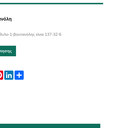
Live
ανόλη
υλο-1-βουτανόλης είναι 137-32-6
τησης
tsApp
Pinterest
LinkedIn
Share