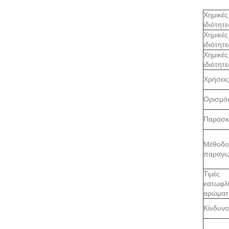
Χημικές
ιδιότητε
Χημικές
ιδιότητε
Χημικές
ιδιότητε
Χρήσεις
Ορισμό
Παρασκ
Μέθοδο
παραγω
Τιμές
κατωφλ
αρώματ
Κίνδυνο