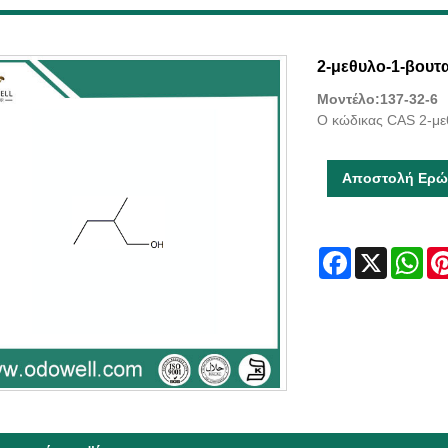
2-μεθυλο-1-βουτ
Μοντέλο:137-32-6
Ο κώδικας CAS 2-μεθ
Αποστολή Ερώ
Facebook
X
Wha