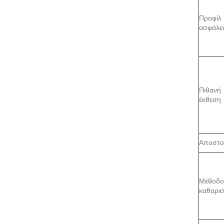
Προφίλ
ασφάλε
Πιθανή
έκθεση
Αποστο
Μέθοδο
καθαρι