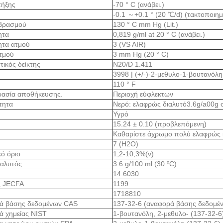
τήξης
-70 ° C (ανάβει.)
-0.1 ～+0.1 ° (20 ℃/d) (τακτοποιημ
 βρασμού
130 ° C mm Hg (Lit.)
ητα
0,819 g/ml at 20 ° C (ανάβει.)
ητα ατμού
3 (VS AIR)
ατμού
3 mm Hg (20 ° C)
τικός δείκτης
N20/D 1.411
3998 | (+/-)-2-μεθυλο-1-βουτανόλη
110 ° F
ρασία αποθήκευσης.
Περιοχή εύφλεκτων
ότητα
Νερό: ελαφρώς διαλυτό3.6g/a00g 
Υγρό
15.24 ± 0.10 (προβλεπόμενη)
Καθαρίστε άχρωμο πολύ ελαφρώς κ
7 (H2O)
κό όριο
1,2-10,3%(v)
ιαλυτός
3.6 g/100 ml (30 ºC)
14.6030
ς JECFA
1199
1718810
ά βάσης δεδομένων CAS
137-32-6 (αναφορά βάσης δεδομέ
ά χημείας NIST
1-βουτανόλη, 2-μεθυλο- (137-32-6