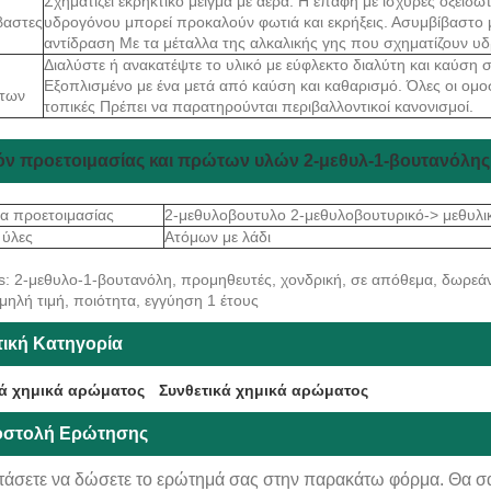
Σχηματίζει εκρηκτικό μείγμα με αέρα. Η επαφή με ισχυρές οξειδωτ
βαστες
υδρογόνου μπορεί προκαλούν φωτιά και εκρήξεις. Ασυμβίβαστο μ
αντίδραση Με τα μέταλλα της αλκαλικής γης που σχηματίζουν υδ
Διαλύστε ή ανακατέψτε το υλικό με εύφλεκτο διαλύτη και καύση
η
Εξοπλισμένο με ένα μετά από καύση και καθαρισμό. Όλες οι ομοσ
των
τοπικές Πρέπει να παρατηρούνται περιβαλλοντικοί κανονισμοί.
όν προετοιμασίας και πρώτων υλών 2-μεθυλ-1-βουτανόλης
α προετοιμασίας
2-μεθυλοβουτυλο 2-μεθυλοβουτυρικό-> μεθυλι
 ύλες
Ατόμων με λάδι
s: 2-μεθυλο-1-βουτανόλη, προμηθευτές, χονδρική, σε απόθεμα, δωρεάν
αμηλή τιμή, ποιότητα, εγγύηση 1 έτους
τική Κατηγορία
ά χημικά αρώματος
Συνθετικά χημικά αρώματος
στολή Ερώτησης
τάσετε να δώσετε το ερώτημά σας στην παρακάτω φόρμα. Θα σ