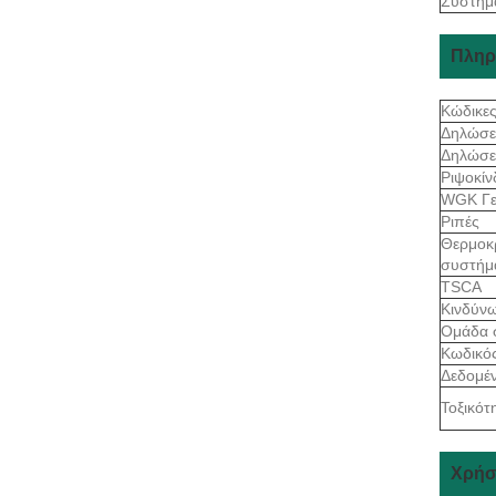
Σύστημ
Πληρ
Κώδικε
Δηλώσε
Δηλώσε
Ριψοκί
WGK Γε
Ριπές
Θερμοκ
συστήμ
TSCA
Κινδύν
Ομάδα 
Κωδικό
Δεδομέν
Τοξικότ
Χρήσ