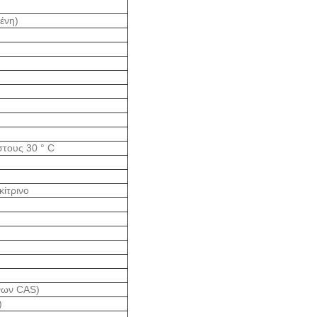
ένη)
στους 30 ° C
ίτρινο
νων CAS)
)