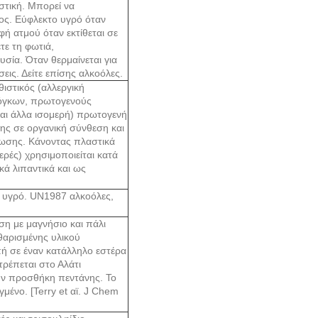
στική. Μπορεί να
ος. Εύφλεκτο υγρό όταν
φή ατμού όταν εκτίθεται σε
τε τη φωτιά,
σία. Όταν θερμαίνεται για
ις. Δείτε επίσης αλκοόλες.
ιστικός (αλλεργική
 όγκων, πρωτογενούς
 και άλλα ισομερή) πρωτογενή
της σε οργανική σύνθεση και
ρωσης. Κάνοντας πλαστικά
ερές) χρησιμοποιείται κατά
ά λιπαντικά και ως
ο υγρό. UN1987 αλκοόλες,
η με μαγνήσιο και πάλι
θαρισμένης υλικού
πή σε έναν κατάλληλο εστέρα
τρέπεται στο Αλάτι
ην προσθήκη πεντάνης. Το
μένο. [Terry et αϊ. J Chem