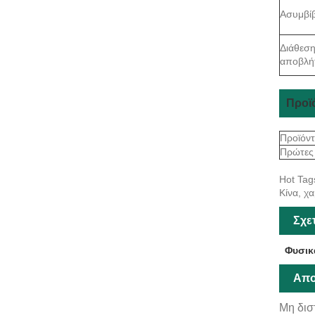
Ασυμβί
Διάθεσ
αποβλή
Προϊ
Προϊόντ
Πρώτες
Hot Tag
Κίνα, χ
Σχε
Φυσικ
Απο
Μη δισ