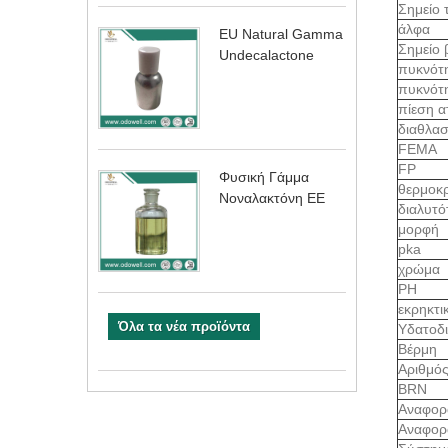
Σημείο 
άλφα
EU Natural Gamma
Σημείο
Undecalactone
πυκνότ
πυκνότ
πίεση 
διαθλασ
FEMA
FP
Φυσική Γάμμα
θερμοκ
Νοναλακτόνη ΕΕ
διαλυτ
μορφή
pka
χρώμα
ΡΗ
εκρηκτι
Όλα τα νέα προϊόντα
Υδατοδ
Βέρμη
Αριθμό
BRN
Αναφορ
Αναφορ