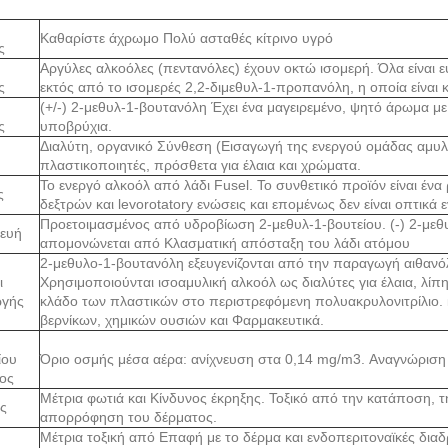
Καθαρίστε άχρωμο Πολύ ασταθές κίτρινο υγρό
ς
Αργύλες αλκοόλες (πεντανόλες) έχουν οκτώ ισομερή. Όλα είναι 
ς
εκτός από το ισομερές 2,2-διμεθυλ-1-προπανόλη, η οποία είναι 
(+/-) 2-μεθυλ-1-βουτανόλη Έχει ένα μαγειρεμένο, ψητό άρωμα 
ς
υποβρύχια.
Διαλύτη, οργανικό Σύνθεση (Εισαγωγή της ενεργού ομάδας αμυλ)
πλαστικοποιητές, πρόσθετα για έλαια και χρώματα.
Το ενεργό αλκοόλ από λάδι Fusel. Το συνθετικό προϊόν είναι ένα
ς
δεξτρών και levorotatory ενώσεις και επομένως δεν είναι οπτικά 
Προετοιμασμένος από υδροβίωση 2-μεθυλ-1-βουτείου. (-) 2-με
ευή
απομονώνεται από Κλασματική απόσταξη του λάδι ατόμου
2-μεθυλο-1-βουτανόλη εξευγενίζονται από την παραγωγή αιθαν
ι
Χρησιμοποιούνται ισοαμυλική αλκοόλ ως διαλύτες για έλαια, λίπη,
γής
κλάδο των πλαστικών στο περιστρεφόμενη πολυακρυλονιτρίλιο. 
βερνίκων, χημικών ουσιών και Φαρμακευτικά.
ίου
Όριο οσμής μέσα αέρα: ανίχνευση στα 0,14 mg/m3. Αναγνώριση
ος
Μέτρια φωτιά και Κίνδυνος έκρηξης. Τοξικό από την κατάποση, τ
ς
απορρόφηση του δέρματος.
Μέτρια τοξική από Επαφή με το δέρμα και ενδοπεριτοναϊκές διαδ