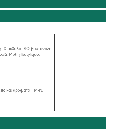
η, 3-μεθυλο ISO-βουτανόλη,
ool2-Methylbutylique,
εις και αρώματα · M-N,