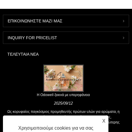
ΕΠΙΚΟΙΝΩΝΉΣΤΕ ΜΑΖΊ ΜΑΣ
INQUIRY FOR PRICELIST
ΤΕΛΕΥΤΑΊΑ ΝΈΑ
Η Odowell ξεκινά με υπερηφάνεια
2025/09/12
Ως κορυφαίος παγκόσμιος προμηθευτής πρώτων υλών για αρώματα, η
Odowell υποστηρίζει μια βασική φιλοσοφία της "καινοτομίας,
X
επικεντρωμένης στην ποιότητα", που παρέχει σταθερά λύσεις ανώτερης
Χρησιμοποιούμε cookies για να σας
αρωτικής στους πελάτες παγκοσμίως.