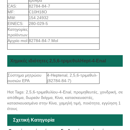
ερυθρά
CAS:
82784-84-7
MF:
C10H18O
MW:
154.24932
EINECS:
280-029-5
Κατηγορίες
προϊόντων:
Αρχείο mol:
82784-84-7.Mol
Χημικές ιδιότητες 2,5,6-τριμεθυλHept-4-Enal
Σύστημα μητρώου
4-Heptenal, 2,5,6-τριμεθυλ-
ουσιών EPA
(82784-84-7)
Hot Tags: 2,5,6-τριμεθυλίου-4-Enal, προμηθευτές, χονδρική, σε
απόθεμα, δωρεάν δείγμα, Κίνα, κατασκευαστές,
κατασκευασμένα στην Κίνα, χαμηλή τιμή, ποιότητα, εγγύηση 1
έτους
Σχετική Κατηγορία