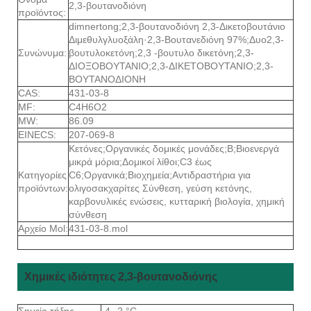
2,3-βουτανοδιόνη
προϊόντος:
dimnertong;2,3-βουτανοδιόνη 2,3-Δικετοβουτάνιο
Διμεθυλγλυοξάλη·2,3-Βουτανεδιόνη 97%;Δυο2,3-
Συνώνυμα:
βουτυλοκετόνη;2,3 -βουτυλο δικετόνη;2,3-
ΔΙΟΞΟΒΟΥΤΑΝΙΟ;2,3-ΔΙΚΕΤΟΒΟΥΤΑΝΙΟ;2,3-
ΒΟΥΤΑΝΟΔΙΟΝΗ
CAS:
431-03-8
MF:
C4H6O2
MW:
86.09
EINECS:
207-069-8
Κετόνες;Οργανικές δομικές μονάδες;Β;Βιοενεργά
μικρά μόρια;Δομικοί λίθοι;C3 έως
Κατηγορίες
C6;Οργανικά;Βιοχημεία;Αντιδραστήρια για
προϊόντων:
ολιγοσακχαρίτες Σύνθεση, γεύση κετόνης,
καρβονυλικές ενώσεις, κυτταρική βιολογία, χημική
σύνθεση
Αρχείο Mol:
431-03-8.mol
Χημικές ιδιότητες 2,3-βουτανοδιόνης
Σημείο τήξης
-4--2 °C