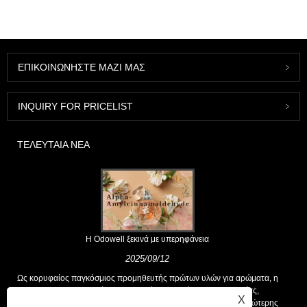
ΕΠΙΚΟΙΝΩΝΉΣΤΕ ΜΑΖΊ ΜΑΣ
INQUIRY FOR PRICELIST
ΤΕΛΕΥΤΑΊΑ ΝΈΑ
Η Odowell ξεκινά με υπερηφάνεια
2025/09/12
Ως κορυφαίος παγκόσμιος προμηθευτής πρώτων υλών για αρώματα, η
Odowell υποστηρίζει μια βασική φιλοσοφία της "καινοτομίας,
X
επικεντρωμένης στην ποιότητα", που παρέχει σταθερά λύσεις ανώτερης