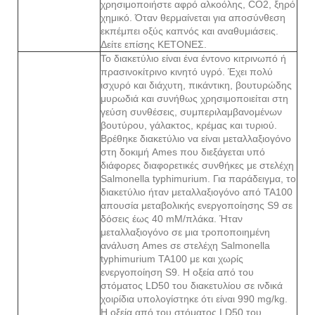
χρησιμοποιήστε αφρό αλκοόλης, CO2, ξηρό
χημικό. Όταν θερμαίνεται για αποσύνθεση
εκπέμπει οξύς καπνός και αναθυμιάσεις.
Δείτε επίσης ΚΕΤΟΝΕΣ.
Το διακετύλιο είναι ένα έντονο κιτρινωπό ή
πρασινοκίτρινο κινητό υγρό. Έχει πολύ
ισχυρό και διάχυτη, πικάντικη, βουτυρώδης
μυρωδιά και συνήθως χρησιμοποιείται στη
γεύση συνθέσεις, συμπεριλαμβανομένων
βουτύρου, γάλακτος, κρέμας και τυριού.
Βρέθηκε διακετύλιο να είναι μεταλλαξιογόνο
στη δοκιμή Ames που διεξάγεται υπό
διάφορες διαφορετικές συνθήκες με στελέχη
Salmonella typhimurium. Για παράδειγμα, το
διακετύλιο ήταν μεταλλαξιογόνο από TA100
απουσία μεταβολικής ενεργοποίησης S9 σε
δόσεις έως 40 mM/πλάκα. Ήταν
μεταλλαξιογόνο σε μια τροποποιημένη
ανάλυση Ames σε στελέχη Salmonella
typhimurium TA100 με και χωρίς
ενεργοποίηση S9. Η οξεία από του
στόματος LD50 του διακετυλίου σε ινδικά
χοιρίδια υπολογίστηκε ότι είναι 990 mg/kg.
Η οξεία από του στόματος LD50 του