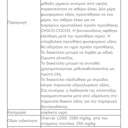
μέθοδο χημικού ιονισμού από υψηλή
περιεκτικότητα σε αιθέριο έλαιο. Δύο μέρη
φωσφορικού οξέος προστέθηκαν σε ένα
μέρος του αιθέριο έλαιο για να
Παραγωγή
παράγουν κρυσταλλικό προϊόν προσθήκης
CH3CO-COCH3. Η βουτανοδιόνη αφέθηκε
ελεύθερη μετά την προσθήκη νερού. Η
υπερβολική προσθήκη φωσφορικού οξέος
θα οδηγήσει σε υγρό προϊόν προσθήκης.
Το διακετύλιο μπορεί να ληφθεί με ειδική
ζύμωση γλυκόζης.
Το διακετύλιο μπορεί να συντεθεί
χρησιμοποιώντας μεθυλαιθυλοκετόνη ως
πρώτη ύλη.
Το διακετύλιο οξειδώθηκε με νιτρώδες
νάτριο παρουσία υδροχλωρικού οξέος,
Στη συνέχεια, η διαδικασία της απόσταξης
πραγματοποιείται μετά από υδρόλυση στο
παρουσία θειικού οξέος για την παραγωγή
βουτανοδιόνης.
Κατηγορία
εύφλεκτο υγρό
Oral-rat LD50: 1580 mg/kg, από του
Οξεία τοξικότητα
στόματος ποντίκια: 250 mg/kg