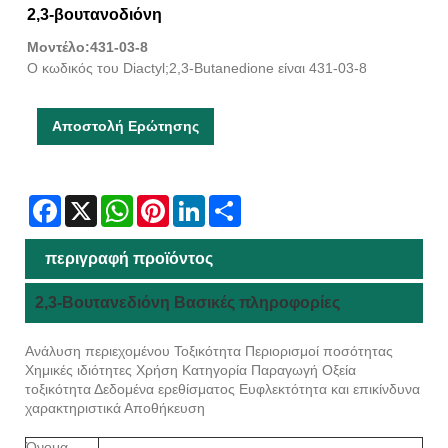
2,3-βουτανοδιόνη
Μοντέλο:431-03-8
Ο κωδικός του Diactyl;2,3-Butanedione είναι 431-03-8
Αποστολή Ερώτησης
Facebook
X
WhatsApp
Pinterest
LinkedIn
Share
περιγραφή προϊόντος
2,3-Βουτανεδιόνη Βασικές πληροφορίες
Ανάλυση περιεχομένου Τοξικότητα Περιορισμοί ποσότητας
Χημικές ιδιότητες Χρήση Κατηγορία Παραγωγή Οξεία
τοξικότητα Δεδομένα ερεθίσματος Ευφλεκτότητα και επικίνδυνα
χαρακτηριστικά Αποθήκευση
Όνομα