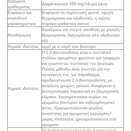
Δεδομένα
Δέρμα-κουνέλι 500 mg/24ωρη μέση
ερεθίσματος
Εύφλεκτο και
Εύφλεκτο σε περίπτωση φωτιά, υψηλή
επικίνδυνο
θερμοκρασία και οξειδωτικό, η καύση
χαρακτηριστικά
παράγει ερεθιστικό καπνό.
Αεριζόμενο και στεγνό αποθήκη με χαμηλή
Αποθήκευση
θερμοκρασία. Διαχωρίζεται από οξειδωτικό,
οξύ.
Χημικές ιδιότητες
υγρό με α οσμή σαν βούτυρο
Η 2,3-βουτανοδιόνη είναι α συστατικό
πολλών αρωμάτων φρούτων και τροφίμων
και γνωστό ως συστατικό του βούτυρο.
Πολλές μέθοδοι είναι γνωστές για την
κατασκευή του, για παράδειγμα,
αφυδρογόνωση 2,3-βουτανοδιόλης με
καταλύτη χρωμίτη χαλκού. Αναφέρεται η
Χημικές ιδιότητες
βιοτεχνολογική παραγωγή σε βιομηχανική
κλίμακα. Χρησιμοποιείται κυρίως σε
αρώματα βουτύρου και καβουρδισμένες
νότες. Χρησιμοποιούνται μεγάλες
ποσότητες για αρωματική μαργαρίνη?
μικρές ποσότητες χρησιμοποιούνται στα
αρώματα.
Το διακετύλιο έχει ένα πολύ έντονη οσμή