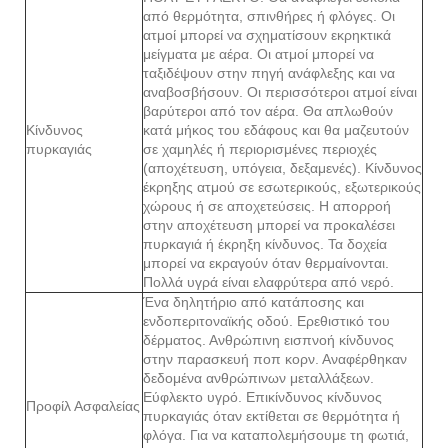
από θερμότητα, σπινθήρες ή φλόγες. Οι
ατμοί μπορεί να σχηματίσουν εκρηκτικά
μείγματα με αέρα. Οι ατμοί μπορεί να
ταξιδέψουν στην πηγή ανάφλεξης και να
αναβοσβήσουν. Οι περισσότεροι ατμοί είναι
βαρύτεροι από τον αέρα. Θα απλωθούν
Κίνδυνος
κατά μήκος του εδάφους και θα μαζευτούν
πυρκαγιάς
σε χαμηλές ή περιορισμένες περιοχές
(αποχέτευση, υπόγεια, δεξαμενές). Κίνδυνος
έκρηξης ατμού σε εσωτερικούς, εξωτερικούς
χώρους ή σε αποχετεύσεις. Η απορροή
στην αποχέτευση μπορεί να προκαλέσει
πυρκαγιά ή έκρηξη κίνδυνος. Τα δοχεία
μπορεί να εκραγούν όταν θερμαίνονται.
Πολλά υγρά είναι ελαφρύτερα από νερό.
Ένα δηλητήριο από κατάποσης και
ενδοπεριτοναϊκής οδού. Ερεθιστικό του
δέρματος. Ανθρώπινη εισπνοή κίνδυνος
στην παρασκευή ποπ κορν. Αναφέρθηκαν
δεδομένα ανθρώπινων μεταλλάξεων.
Εύφλεκτο υγρό. Επικίνδυνος κίνδυνος
Προφίλ Ασφαλείας
πυρκαγιάς όταν εκτίθεται σε θερμότητα ή
φλόγα. Για να καταπολεμήσουμε τη φωτιά,