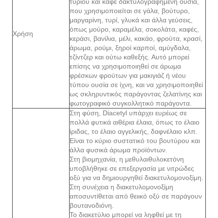
τυριού και καφέ δακτυλογραφημένη ουσία,
που χρησιμοποιείται σε γάλα, βούτυρο,
μαργαρίνη, τυρί, γλυκά και άλλα γεύσεις,
όπως μούρο, καραμέλα, σοκολάτα, καφές,
Χρήση
κεράσι, βανίλια, μέλι, κακάο, φρούτα, κρασί,
άρωμα, ρούμι, ξηροί καρποί, αμύγδαλα,
τζίντζερ και ούτω καθεξής. Αυτό μπορεί
επίσης να χρησιμοποιηθεί σε άρωμα
φρέσκων φρούτων για μακιγιάζ ή νέου
τύπου ουσία σε ίχνη, και να χρησιμοποιηθεί
ως σκληρυντικός παράγοντας ζελατίνης και
φωτογραφικό συγκολλητικό παράγοντα.
Στη φύση, Diacetyl υπάρχει ευρέως σε
πολλά φυτικά αιθέρια έλαια, όπως το έλαιο
ίριδας, το έλαιο αγγελικής, δαφνέλαιο κλπ.
Είναι το κύριο συστατικό του βουτύρου και
άλλα φυσικά άρωμα προϊόντων.
Στη βιομηχανία, η μεθυλαιθυλοκετόνη
υποβλήθηκε σε επεξεργασία με νιτρώδες
οξύ για να δημιουργηθεί διακετυλομονοξίμη.
Στη συνέχεια η διακετυλομονοξίμη
αποσυντίθεται από θειικό οξύ σε παράγουν
βουτανοδιόνη.
Το διακετύλιο μπορεί να ληφθεί με τη