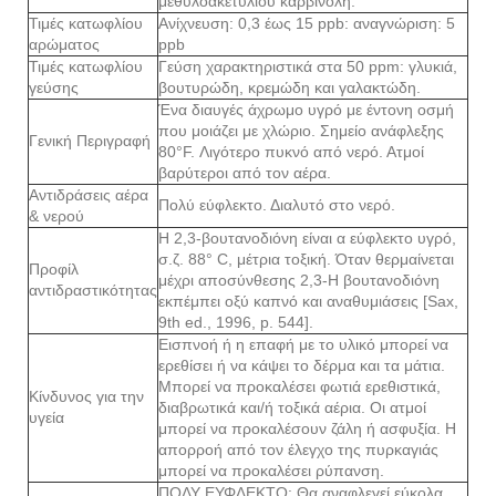
μεθυλοακετυλίου καρβινόλη.
Τιμές κατωφλίου
Ανίχνευση: 0,3 έως 15 ppb: αναγνώριση: 5
αρώματος
ppb
Τιμές κατωφλίου
Γεύση χαρακτηριστικά στα 50 ppm: γλυκιά,
γεύσης
βουτυρώδη, κρεμώδη και γαλακτώδη.
Ένα διαυγές άχρωμο υγρό με έντονη οσμή
που μοιάζει με χλώριο. Σημείο ανάφλεξης
Γενική Περιγραφή
80°F. Λιγότερο πυκνό από νερό. Ατμοί
βαρύτεροι από τον αέρα.
Αντιδράσεις αέρα
Πολύ εύφλεκτο. Διαλυτό στο νερό.
& νερού
Η 2,3-βουτανοδιόνη είναι α εύφλεκτο υγρό,
σ.ζ. 88° C, μέτρια τοξική. Όταν θερμαίνεται
Προφίλ
μέχρι αποσύνθεσης 2,3-Η βουτανοδιόνη
αντιδραστικότητας
εκπέμπει οξύ καπνό και αναθυμιάσεις [Sax,
9th ed., 1996, p. 544].
Εισπνοή ή η επαφή με το υλικό μπορεί να
ερεθίσει ή να κάψει το δέρμα και τα μάτια.
Μπορεί να προκαλέσει φωτιά ερεθιστικά,
Κίνδυνος για την
διαβρωτικά και/ή τοξικά αέρια. Οι ατμοί
υγεία
μπορεί να προκαλέσουν ζάλη ή ασφυξία. Η
απορροή από τον έλεγχο της πυρκαγιάς
μπορεί να προκαλέσει ρύπανση.
ΠΟΛΥ ΕΥΦΛΕΚΤΟ: Θα αναφλεγεί εύκολα