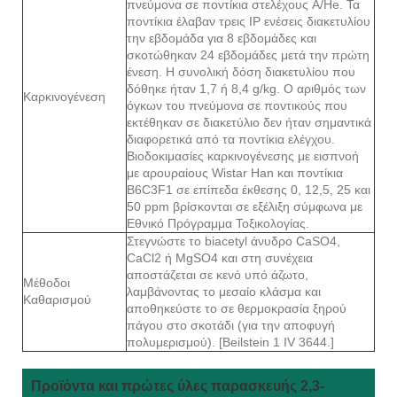
πνεύμονα σε ποντίκια στελέχους A/He. Τα
ποντίκια έλαβαν τρεις IP ενέσεις διακετυλίου
την εβδομάδα για 8 εβδομάδες και
σκοτώθηκαν 24 εβδομάδες μετά την πρώτη
ένεση. Η συνολική δόση διακετυλίου που
δόθηκε ήταν 1,7 ή 8,4 g/kg. Ο αριθμός των
Καρκινογένεση
όγκων του πνεύμονα σε ποντικούς που
εκτέθηκαν σε διακετύλιο δεν ήταν σημαντικά
διαφορετικά από τα ποντίκια ελέγχου.
Βιοδοκιμασίες καρκινογένεσης με εισπνοή
με αρουραίους Wistar Han και ποντίκια
B6C3F1 σε επίπεδα έκθεσης 0, 12,5, 25 και
50 ppm βρίσκονται σε εξέλιξη σύμφωνα με
Εθνικό Πρόγραμμα Τοξικολογίας.
Στεγνώστε το biacetyl άνυδρο CaSO4,
CaCl2 ή MgSO4 και στη συνέχεια
αποστάζεται σε κενό υπό άζωτο,
Μέθοδοι
λαμβάνοντας το μεσαίο κλάσμα και
Καθαρισμού
αποθηκεύστε το σε θερμοκρασία ξηρού
πάγου στο σκοτάδι (για την αποφυγή
πολυμερισμού). [Beilstein 1 IV 3644.]
Προϊόντα και πρώτες ύλες παρασκευής 2,3-