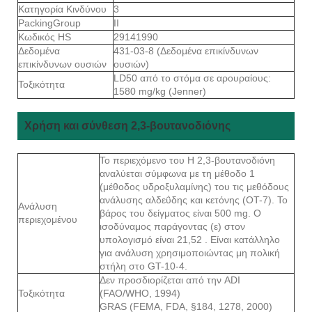
Κατηγορία Κινδύνου
3
PackingGroup
II
Κωδικός HS
29141990
Δεδομένα
431-03-8 (Δεδομένα επικίνδυνων
επικίνδυνων ουσιών
ουσιών)
LD50 από το στόμα σε αρουραίους:
Τοξικότητα
1580 mg/kg (Jenner)
Χρήση και σύνθεση 2,3-βουτανοδιόνης
Το περιεχόμενο του Η 2,3-βουτανοδιόνη
αναλύεται σύμφωνα με τη μέθοδο 1
(μέθοδος υδροξυλαμίνης) του τις μεθόδους
ανάλυσης αλδεΰδης και κετόνης (OT-7). Το
Ανάλυση
βάρος του δείγματος είναι 500 mg. Ο
περιεχομένου
ισοδύναμος παράγοντας (ε) στον
υπολογισμό είναι 21,52 . Είναι κατάλληλο
για ανάλυση χρησιμοποιώντας μη πολική
στήλη στο GT-10-4.
Δεν προσδιορίζεται από την ADI
Τοξικότητα
(FAO/WHO, 1994)
GRAS (FEMA, FDA, §184, 1278, 2000)