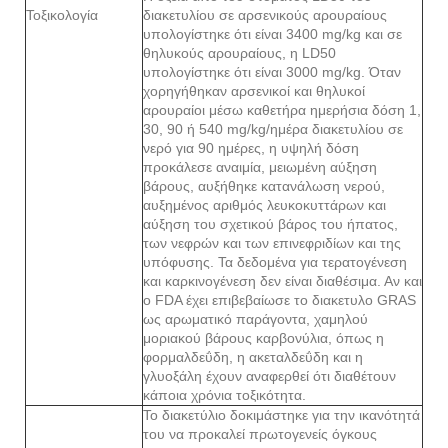
Τοξικολογία
διακετυλίου σε αρσενικούς αρουραίους
υπολογίστηκε ότι είναι 3400 mg/kg και σε
θηλυκούς αρουραίους, η LD50
υπολογίστηκε ότι είναι 3000 mg/kg. Όταν
χορηγήθηκαν αρσενικοί και θηλυκοί
αρουραίοι μέσω καθετήρα ημερήσια δόση 1,
30, 90 ή 540 mg/kg/ημέρα διακετυλίου σε
νερό για 90 ημέρες, η υψηλή δόση
προκάλεσε αναιμία, μειωμένη αύξηση
βάρους, αυξήθηκε κατανάλωση νερού,
αυξημένος αριθμός λευκοκυττάρων και
αύξηση του σχετικού βάρος του ήπατος,
των νεφρών και των επινεφριδίων και της
υπόφυσης. Τα δεδομένα για τερατογένεση
και καρκινογένεση δεν είναι διαθέσιμα. Αν και
ο FDA έχει επιβεβαίωσε το διακετυλο GRAS
ως αρωματικό παράγοντα, χαμηλού
μοριακού βάρους καρβονύλια, όπως η
φορμαλδεΰδη, η ακεταλδεΰδη και η
γλυοξάλη έχουν αναφερθεί ότι διαθέτουν
κάποια χρόνια τοξικότητα.
Το διακετύλιο δοκιμάστηκε για την ικανότητά
του να προκαλεί πρωτογενείς όγκους