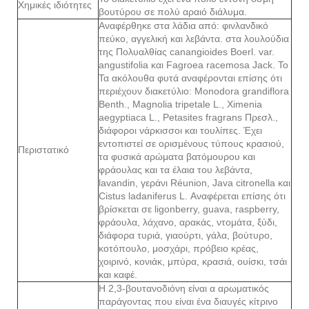
Χημικές ιδιότητες
βουτύρου σε πολύ αραιό διάλυμα.
Αναφέρθηκε στα λάδια από: φινλανδικό
πεύκο, αγγελική και λεβάντα. στα λουλούδια
της Πολυαλθίας canangioides Boerl. var.
angustifolia και Fagroea racemosa Jack. Το
Τα ακόλουθα φυτά αναφέρονται επίσης ότι
περιέχουν διακετύλιο: Monodora grandiflora
Benth., Magnolia tripetale L., Ximenia
aegyptiaca L., Petasites fragrans Πρεσλ.,
διάφοροι νάρκισσοι και τουλίπες. Έχει
εντοπιστεί σε ορισμένους τύπους κρασιού,
Περιστατικό
τα φυσικά αρώματα βατόμουρου και
φράουλας και τα έλαια του λεβάντα,
lavandin, γεράνι Réunion, Java citronella και
Cistus ladaniferus L. Αναφέρεται επίσης ότι
βρίσκεται σε ligonberry, guava, raspberry,
φράουλα, λάχανο, αρακάς, ντομάτα, ξύδι,
διάφορα τυριά, γιαούρτι, γάλα, βούτυρο,
κοτόπουλο, μοσχάρι, πρόβειο κρέας,
χοιρινό, κονιάκ, μπύρα, κρασιά, ουίσκι, τσάι
και καφέ.
Η 2,3-βουτανοδιόνη είναι α αρωματικός
παράγοντας που είναι ένα διαυγές κίτρινο