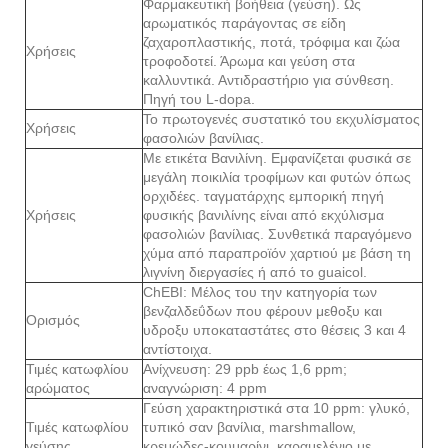
Φαρμακευτική βοήθεια (γεύση). Ως
αρωματικός παράγοντας σε είδη
ζαχαροπλαστικής, ποτά, τρόφιμα και ζώα
Χρήσεις
τροφοδοτεί. Άρωμα και γεύση στα
καλλυντικά. Αντιδραστήριο για σύνθεση.
Πηγή του L-dopa.
Το πρωτογενές συστατικό του εκχυλίσματος
Χρήσεις
φασολιών βανίλιας.
Με ετικέτα Βανιλίνη. Εμφανίζεται φυσικά σε
μεγάλη ποικιλία τροφίμων και φυτών όπως
ορχιδέες. ταγματάρχης εμπορική πηγή
Χρήσεις
φυσικής βανιλίνης είναι από εκχύλισμα
φασολιών βανίλιας. Συνθετικά παραγόμενο
χύμα από παραπροϊόν χαρτιού με βάση τη
λιγνίνη διεργασίες ή από το guaicol.
ChEBI: Μέλος του την κατηγορία των
βενζαλδεΰδων που φέρουν μεθοξυ και
Ορισμός
υδροξυ υποκαταστάτες στο θέσεις 3 και 4
αντίστοιχα.
Τιμές κατωφλίου
Ανίχνευση: 29 ppb έως 1,6 ppm;
αρώματος
αναγνώριση: 4 ppm
Γεύση χαρακτηριστικά στα 10 ppm: γλυκό,
Τιμές κατωφλίου
τυπικό σαν βανίλια, marshmallow,
γεύσης
κρεμώδες-κουμαρίνι, καραμελένιο με