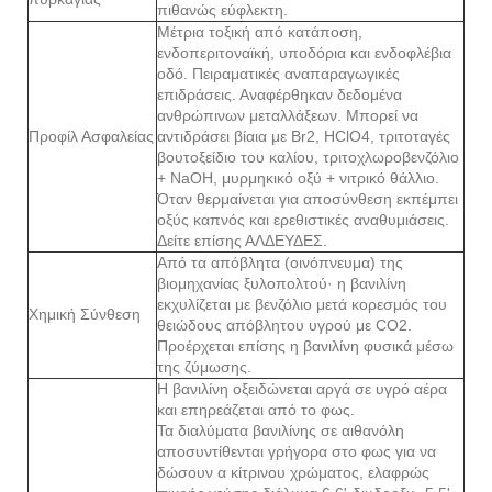
πιθανώς εύφλεκτη.
Μέτρια τοξική από κατάποση,
ενδοπεριτοναϊκή, υποδόρια και ενδοφλέβια
οδό. Πειραματικές αναπαραγωγικές
επιδράσεις. Αναφέρθηκαν δεδομένα
ανθρώπινων μεταλλάξεων. Μπορεί να
Προφίλ Ασφαλείας
αντιδράσει βίαια με Br2, HClO4, τριτοταγές
βουτοξείδιο του καλίου, τριτοχλωροβενζόλιο
+ NaOH, μυρμηκικό οξύ + νιτρικό θάλλιο.
Όταν θερμαίνεται για αποσύνθεση εκπέμπει
οξύς καπνός και ερεθιστικές αναθυμιάσεις.
Δείτε επίσης ΑΛΔΕΥΔΕΣ.
Από τα απόβλητα (οινόπνευμα) της
βιομηχανίας ξυλοπολτού· η βανιλίνη
εκχυλίζεται με βενζόλιο μετά κορεσμός του
Χημική Σύνθεση
θειώδους απόβλητου υγρού με CO2.
Προέρχεται επίσης η βανιλίνη φυσικά μέσω
της ζύμωσης.
Η βανιλίνη οξειδώνεται αργά σε υγρό αέρα
και επηρεάζεται από το φως.
Τα διαλύματα βανιλίνης σε αιθανόλη
αποσυντίθενται γρήγορα στο φως για να
δώσουν α κίτρινου χρώματος, ελαφρώς