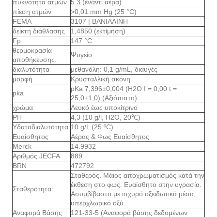
πυκνότητα ατμών
5.3 (έναντι αέρα)
πίεση ατμών
>0,01 mm Hg (25 °C)
FEMA
3107 | ΒΑΝΙΛΛΙΝΗ
δείκτη διάθλασης
1,4850 (εκτίμηση)
Fp
147 °C
θερμοκρασία
Ψυγείο
αποθήκευσης.
διαλυτότητα
μεθανόλη: 0,1 g/mL, διαυγές
μορφή
Κρυσταλλική σκόνη
pKa 7,396±0,004 (Η2Ο I = 0,00 t =
pka
25,0±1,0) (Αξιόπιστο)
χρώμα
Λευκό έως υποκίτρινο
PH
4,3 (10 g/l, H2O, 20℃)
Υδατοδιαλυτότητα
10 g/L (25 ºC)
Ευαίσθητος
Αέρας & Φως Ευαίσθητος
Merck
14.9932
Αριθμός JECFA
889
BRN
472792
Σταθερός. Μάιος αποχρωματισμός κατά την
έκθεση στο φως. Ευαίσθητο στην υγρασία.
Σταθερότητα:
Ασυμβίβαστο με ισχυρό οξειδωτικά μέσα,
υπερχλωρικό οξύ.
Αναφορά Βάσης
121-33-5 (Αναφορά βάσης δεδομένων