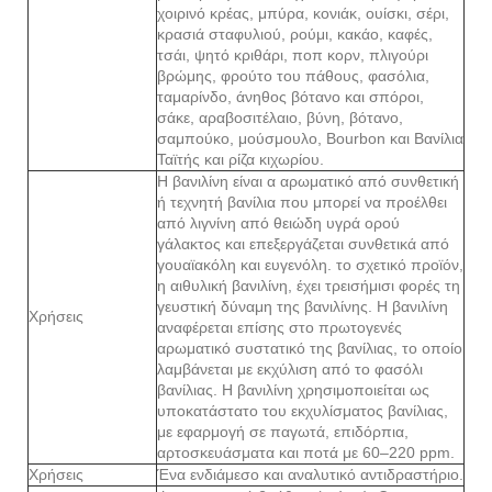
χοιρινό κρέας, μπύρα, κονιάκ, ουίσκι, σέρι,
κρασιά σταφυλιού, ρούμι, κακάο, καφές,
τσάι, ψητό κριθάρι, ποπ κορν, πλιγούρι
βρώμης, φρούτο του πάθους, φασόλια,
ταμαρίνδο, άνηθος βότανο και σπόροι,
σάκε, αραβοσιτέλαιο, βύνη, βότανο,
σαμπούκο, μούσμουλο, Bourbon και Βανίλια
Ταϊτής και ρίζα κιχωρίου.
Η βανιλίνη είναι α αρωματικό από συνθετική
ή τεχνητή βανίλια που μπορεί να προέλθει
από λιγνίνη από θειώδη υγρά ορού
γάλακτος και επεξεργάζεται συνθετικά από
γουαϊακόλη και ευγενόλη. το σχετικό προϊόν,
η αιθυλική βανιλίνη, έχει τρεισήμισι φορές τη
γευστική δύναμη της βανιλίνης. Η βανιλίνη
Χρήσεις
αναφέρεται επίσης στο πρωτογενές
αρωματικό συστατικό της βανίλιας, το οποίο
λαμβάνεται με εκχύλιση από το φασόλι
βανίλιας. Η βανιλίνη χρησιμοποιείται ως
υποκατάστατο του εκχυλίσματος βανίλιας,
με εφαρμογή σε παγωτά, επιδόρπια,
αρτοσκευάσματα και ποτά με 60–220 ppm.
Χρήσεις
Ένα ενδιάμεσο και αναλυτικό αντιδραστήριο.