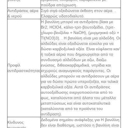
πούδρα απόχρωση.
Αντιδράσεις αέρα
Σιγά σιγά οξειδώνεται έκθεση στον αέρα. .
& νερού
Ελαφρώς υδατοδιαλυτό.
Η βανιλίνη μπορεί να αντιδράσει βίαια με
Br2, HClO4, κάλιο-τριτ-βουτοξείδιο, (τριτ-
χλωρο-βενζόλιο + NaOH), (μυρμηκικό οξύ +
Tl(NO3)3). . Η βανιλίνη είναι μια αλδεΰδη. Οι
αλδεΰδες είναι οξειδώνεται εύκολα για να
δώσει καρβοξυλικά οξέα. Είναι εύφλεκτα και/
ή τοξικά αέρια που δημιουργείται από το
συνδυασμό αλδεΰδων με αζω, διαζω
Προφίλ
ενώσεις, διθειοκαρβαμιδικά, νιτρίδια και
αντιδραστικότητας
ισχυρούς αναγωγικούς παράγοντες. Οι
αλδεΰδες μπορούν να αντιδράσουν με αέρα
για να δώσει πρώτα υπεροξοξέα, και τελικά
καρβοξυλικά οξέα. Αυτά Οι αντιδράσεις
αυτοοξείδωσης ενεργοποιούνται από το
φως, καταλύονται από άλατα του μέταλλα
μεταπτώσεως και είναι αυτοκαταλυτικά
(καταλύονται από τα προϊόντα του
αντίδραση).
Δεδομένα σημείου ανάφλεξης για Η βανιλίνη
Κίνδυνος
δεν είναι διαθέσιμη, ωστόσο η βανιλίνη είναι
πυρκαγιάς