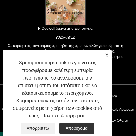
Η Odowell ξεκινά με υπερηφάνεια
2025/09/12
Ως κορυφαίος παγκόσμιος προμηθευτής πρώτων υλών για αρώματα, η
Odowell υποστηρίζει μια βασική φιλοσοφία της "καινοτομίας,
X
επικεντρωμένης στην ποιότητα", που παρέχει σταθερά λύσεις ανώτερης
Χρησιμοποιούμε cookies για να σας
αρωτικής στους πελάτες παγκοσμίως.
προσφέρουμε καλύτερη εμπειρία
περιήγησης, να αναλύσουμε την
επισκεψιμότητα του ιστότοπου και να
εξατομικεύσουμε το περιεχόμενο.
Συνδέσεις
Sitemap
RSS
XML
Privacy Policy
Χρησιμοποιώντας αυτόν τον ιστότοπο,
συμφωνείτε με τη χρήση των cookies από
Copyright © 2020 Kunshan Odowell CO., Ltd - China Aroma Chemical, Αρώματα
εμάς.
Πολιτική Απορρήτου
Συστατικά Κατασκευαστές, Προμηθευτές Αιθευελιού Προμηθευτών Όλα τα
Απορρίπτω
Αποδέχομαι
δικαιώματα διατηρούνται.