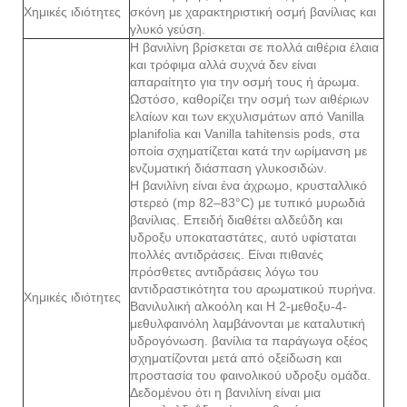
Χημικές ιδιότητες
σκόνη με χαρακτηριστική οσμή βανίλιας και
γλυκό γεύση.
Η βανιλίνη βρίσκεται σε πολλά αιθέρια έλαια
και τρόφιμα αλλά συχνά δεν είναι
απαραίτητο για την οσμή τους ή άρωμα.
Ωστόσο, καθορίζει την οσμή των αιθέριων
ελαίων και των εκχυλισμάτων από Vanilla
planifolia και Vanilla tahitensis pods, στα
οποία σχηματίζεται κατά την ωρίμανση με
ενζυματική διάσπαση γλυκοσιδών.
Η βανιλίνη είναι ένα άχρωμο, κρυσταλλικό
στερεό (mp 82–83°C) με τυπικό μυρωδιά
βανίλιας. Επειδή διαθέτει αλδεΰδη και
υδροξυ υποκαταστάτες, αυτό υφίσταται
πολλές αντιδράσεις. Είναι πιθανές
πρόσθετες αντιδράσεις λόγω του
αντιδραστικότητα του αρωματικού πυρήνα.
Χημικές ιδιότητες
Βανιλυλική αλκοόλη και Η 2-μεθοξυ-4-
μεθυλφαινόλη λαμβάνονται με καταλυτική
υδρογόνωση. βανίλια τα παράγωγα οξέος
σχηματίζονται μετά από οξείδωση και
προστασία του φαινολικού υδροξυ ομάδα.
Δεδομένου ότι η βανιλίνη είναι μια