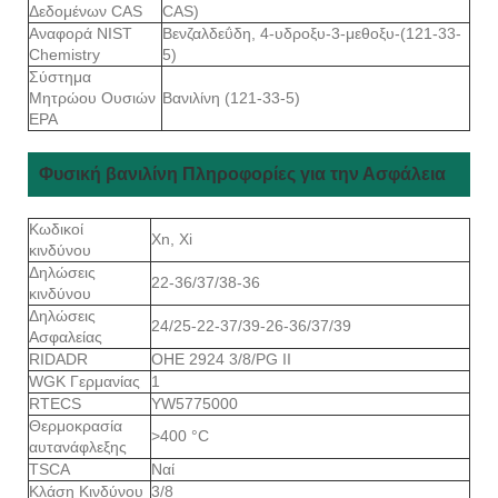
Δεδομένων CAS
CAS)
Αναφορά NIST
Βενζαλδεΰδη, 4-υδροξυ-3-μεθοξυ-(121-33-
Chemistry
5)
Σύστημα
Μητρώου Ουσιών
Βανιλίνη (121-33-5)
EPA
Φυσική βανιλίνη Πληροφορίες για την Ασφάλεια
Κωδικοί
Xn, Xi
κινδύνου
Δηλώσεις
22-36/37/38-36
κινδύνου
Δηλώσεις
24/25-22-37/39-26-36/37/39
Ασφαλείας
RIDADR
ΟΗΕ 2924 3/8/PG II
WGK Γερμανίας
1
RTECS
YW5775000
Θερμοκρασία
>400 °C
αυτανάφλεξης
TSCA
Ναί
Κλάση Κινδύνου
3/8