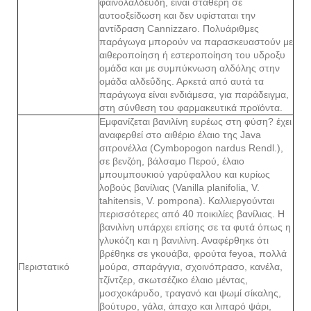
φαινολαλδεΰδη, είναι σταθερή σε
αυτοοξείδωση και δεν υφίσταται την
αντίδραση Cannizzaro. Πολυάριθμες
παράγωγα μπορούν να παρασκευαστούν με
αιθεροποίηση ή εστεροποίηση του υδροξυ
ομάδα και με συμπύκνωση αλδόλης στην
ομάδα αλδεΰδης. Αρκετά από αυτά τα
παράγωγα είναι ενδιάμεσα, για παράδειγμα,
στη σύνθεση του φαρμακευτικά προϊόντα.
Εμφανίζεται βανιλίνη ευρέως στη φύση? έχει
αναφερθεί στο αιθέριο έλαιο της Java
σιτρονέλλα (Cymbopogon nardus Rendl.),
σε βενζόη, βάλσαμο Περού, έλαιο
μπουμπουκιού γαρύφαλλου και κυρίως
λοβούς βανίλιας (Vanilla planifolia, V.
tahitensis, V. pompona). Καλλιεργούνται
περισσότερες από 40 ποικιλίες βανίλιας. Η
βανιλίνη υπάρχει επίσης σε τα φυτά όπως η
γλυκόζη και η βανιλίνη. Αναφέρθηκε ότι
βρέθηκε σε γκουάβα, φρούτα feyoa, πολλά
Περιστατικό
μούρα, σπαράγγια, σχοινόπρασο, κανέλα,
τζίντζερ, σκωτσέζικο έλαιο μέντας,
μοσχοκάρυδο, τραγανό και ψωμί σίκαλης,
βούτυρο, γάλα, άπαχο και λιπαρό ψάρι,