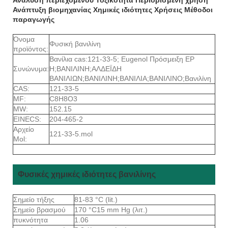
Ανάπτυξη βιομηχανίας Χημικές ιδιότητες Χρήσεις Μέθοδοι
παραγωγής
Όνομα
Φυσική βανιλίνη
προϊόντος:
Βανίλια cas:121-33-5; Eugenol Πρόσμειξη EP
Συνώνυμα:
H;ΒΑΝΙΛΙΝΗ;ΑΛΔΕΪΔΗ
ΒΑΝΙΛΙΩΝ;ΒΑΝΙΛΙΝΗ;ΒΑΝΙΛΙΑ;ΒΑΝΙΛΙΝΟ;Βανιλίνη
CAS:
121-33-5
MF:
C8H8O3
MW:
152.15
EINECS:
204-465-2
Αρχείο
121-33-5.mol
Mol:
Φυσικές χημικές ιδιότητες βανιλίνης
Σημείο τήξης
81-83 °C (lit.)
Σημείο βρασμού
170 °C15 mm Hg (λιτ.)
πυκνότητα
1.06