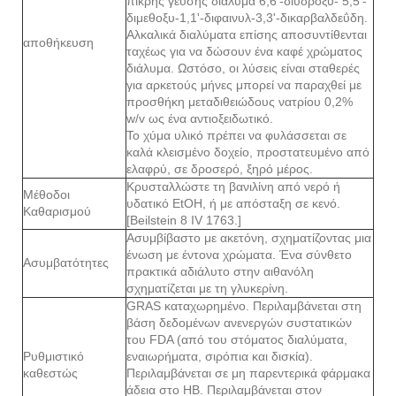
πικρής γεύσης διάλυμα 6,6'-διυδροξυ- 5,5'-
διμεθοξυ-1,1'-διφαινυλ-3,3'-δικαρβαλδεΰδη.
Αλκαλικά διαλύματα επίσης αποσυντίθενται
αποθήκευση
ταχέως για να δώσουν ένα καφέ χρώματος
διάλυμα. Ωστόσο, οι λύσεις είναι σταθερές
για αρκετούς μήνες μπορεί να παραχθεί με
προσθήκη μεταδιθειώδους νατρίου 0,2%
w/v ως ένα αντιοξειδωτικό.
Το χύμα υλικό πρέπει να φυλάσσεται σε
καλά κλεισμένο δοχείο, προστατευμένο από
ελαφρύ, σε δροσερό, ξηρό μέρος.
Κρυσταλλώστε τη βανιλίνη από νερό ή
Μέθοδοι
υδατικό EtOH, ή με απόσταξη σε κενό.
Καθαρισμού
[Beilstein 8 IV 1763.]
Ασυμβίβαστο με ακετόνη, σχηματίζοντας μια
ένωση με έντονα χρώματα. Ένα σύνθετο
Ασυμβατότητες
πρακτικά αδιάλυτο στην αιθανόλη
σχηματίζεται με τη γλυκερίνη.
GRAS καταχωρημένο. Περιλαμβάνεται στη
βάση δεδομένων ανενεργών συστατικών
του FDA (από του στόματος διαλύματα,
Ρυθμιστικό
εναιωρήματα, σιρόπια και δισκία).
καθεστώς
Περιλαμβάνεται σε μη παρεντερικά φάρμακα
άδεια στο ΗΒ. Περιλαμβάνεται στον