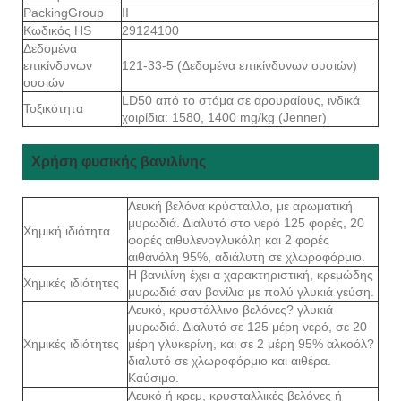
PackingGroup
II
Κωδικός HS
29124100
Δεδομένα
επικίνδυνων
121-33-5 (Δεδομένα επικίνδυνων ουσιών)
ουσιών
LD50 από το στόμα σε αρουραίους, ινδικά
Τοξικότητα
χοιρίδια: 1580, 1400 mg/kg (Jenner)
Χρήση φυσικής βανιλίνης
Λευκή βελόνα κρύσταλλο, με αρωματική
μυρωδιά. Διαλυτό στο νερό 125 φορές, 20
Χημική ιδιότητα
φορές αιθυλενογλυκόλη και 2 φορές
αιθανόλη 95%, αδιάλυτη σε χλωροφόρμιο.
Η βανιλίνη έχει α χαρακτηριστική, κρεμώδης
Χημικές ιδιότητες
μυρωδιά σαν βανίλια με πολύ γλυκιά γεύση.
Λευκό, κρυστάλλινο βελόνες? γλυκιά
μυρωδιά. Διαλυτό σε 125 μέρη νερό, σε 20
Χημικές ιδιότητες
μέρη γλυκερίνη, και σε 2 μέρη 95% αλκοόλ?
διαλυτό σε χλωροφόρμιο και αιθέρα.
Καύσιμο.
Λευκό ή κρεμ, κρυσταλλικές βελόνες ή