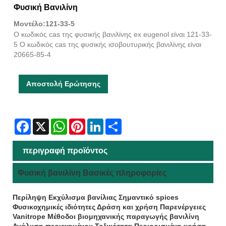
Φυσική Βανιλίνη
Μοντέλο:121-33-5
Ο κωδικός cas της φυσικής βανιλίνης ex eugenol είναι 121-33-
5 Ο κωδικός cas της φυσικής ισοβουτυρικής βανιλίνης είναι
20665-85-4
Αποστολή Ερώτησης
Facebook
X
WhatsApp
Pinterest
LinkedIn
Share
περιγραφή προϊόντος
Φυσική βανιλίνη Βασικές πληροφορίες
Περίληψη Εκχύλισμα βανίλιας Σημαντικό s
pices
Φυσικοχημικές ιδιότητες Δράση και χρήση Παρενέργειες
Vanitrope Μέθοδοι βιομηχανικής παραγωγής βανιλίνη
Ανάλυση περιεχομένου Τοξικότητα Περιορισμένη χρήση