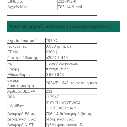
EINECS:
211-892-8
Αρχείο Mol:
706-14-9.mol
Φυσικές χημικές ιδιότητες γάμμα δεκαλακτόνης
Σημείο βρασμού
281°C
πυκνότητα
0,953 g/mL στ
FEMA
2360 |
δείκτη διάθλασης
n20/D 1.449
Fp
Προφίλ Ασφαλείας
μορφή
πετυχημένος
Ειδικό Βάρος
0.950.948
οπτική
[α]24/D +34°, τακτοποιημένο
δραστηριότητα
Αριθμός JECFA
231
BRN
117547
IFYYFLINQYPWGJ-
InChIKey
UHFFFAOYSA-N
Αναφορά Βάσης
706-14-9(Αναφορά βάσης
Δεδομένων CAS
δεδομένων CAS)
Αναφορά NIST
2(3Η)-φουρανόνη, 5-