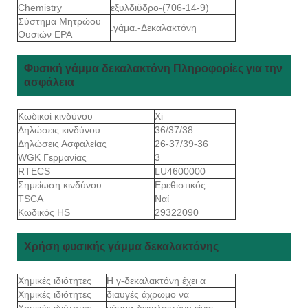
Chemistry
εξυλδιϋδρο-(706-14-9)
Σύστημα Μητρώου
.γάμα.-Δεκαλακτόνη
Ουσιών EPA
Φυσική γάμμα δεκαλακτόνη Πληροφορίες για την
ασφάλεια
Κωδικοί κινδύνου
Xi
Δηλώσεις κινδύνου
36/37/38
Δηλώσεις Ασφαλείας
26-37/39-36
WGK Γερμανίας
3
RTECS
LU4600000
Σημείωση κινδύνου
Ερεθιστικός
TSCA
Ναί
Κωδικός HS
29322090
Χρήση φυσικής γάμμα δεκαλακτόνης
Χημικές ιδιότητες
Η γ-δεκαλακτόνη έχει α
Χημικές ιδιότητες
διαυγές άχρωμο να
Χημικές ιδιότητες
γάμμα-δεκαλακτόνη είναι