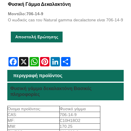
Φυσική Γάμμα Δεκαλακτόνη
Μοντέλο:706-14-9
Ο κωδικός cas του Natural gamma decalactone είναι 706-14-9
Αποστολή Ερώτησης
Facebook
X
WhatsApp
Pinterest
LinkedIn
Share
περιγραφή προϊόντος
Φυσική γάμμα δεκαλακτόνη Βασικές
πληροφορίες
Όνομα προϊόντος:
Φυσικό γάμμα
CAS:
706-14-9
MF:
C10H18O2
MW:
170.25