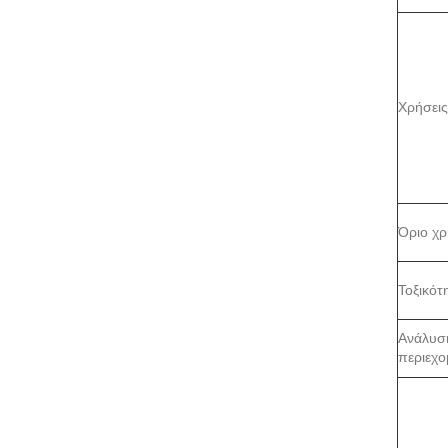
Χρήσεις
Όριο χ
Τοξικότ
Ανάλυσ
περιεχο