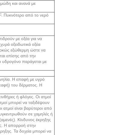
εμώδη και ανανά με
F. Πυκνότερο από το νερό
τιδρούν με οξέα για να
σχυρά οξειδωτικά οξέα
αρκώς εξώθερμη ώστε να
ται επίσης από την
ο υδρογόνο παράγεται με
ηλία. Η επαφή με υγρό
επαφή) του δέρματος. Η
θήρες ή φλόγες. Οι ατμοί
τμοί μπορεί να ταξιδέψουν
 ατμοί είναι βαρύτεροι από
συγκεντρωθούν σε χαμηλές ή
ξαμενές). Κίνδυνος έκρηξης
ς. Η απορροή στην
ρηξης. Τα δοχεία μπορεί να