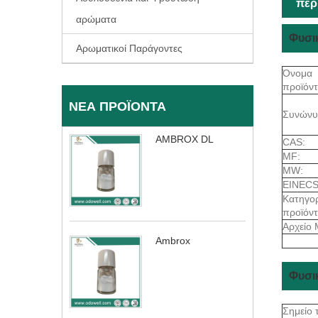
περ
αρώματα
Φυσι
Αρωματικοί Παράγοντες
Όνομα
προϊόντ
ΝΈΑ ΠΡΟΪΌΝΤΑ
Συνώνυ
AMBROX DL
CAS:
MF:
MW:
EINECS
Κατηγορ
προϊόν
Αρχείο 
Ambrox
Φυσικ
Σημείο 