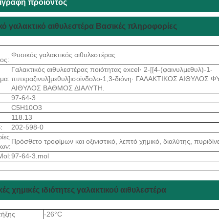
ιγραφή προϊόντος
κό γαλακτικό αιθυλεστέρα Βασικές πληροφορίες
Φυσικός γαλακτικός αιθυλεστέρας
ος:
Γαλακτικός αιθυλεστέρας ποιότητας excel· 2-[[4-(φαινυλμεθυλ)-1-
μα:
πιπεραζινυλ]μεθυλ]ισοϊνδολο-1,3-διόνη· ΓΑΛΑΚΤΙΚΟΣ ΑΙΘΥΛΟΣ
ΑΙΘΥΛΟΣ ΒΑΘΜΟΣ ΔΙΑΛΥΤΗ.
97-64-3
C5H10O3
118.13
:
202-598-0
ίες
Πρόσθετο τροφίμων και οξινιστικό, λεπτό χημικό, διαλύτης, πυρι
των:
Mol:
97-64-3.mol
ές χημικές ιδιότητες γαλακτικού αιθυλεστέρα
τήξης
-26°C