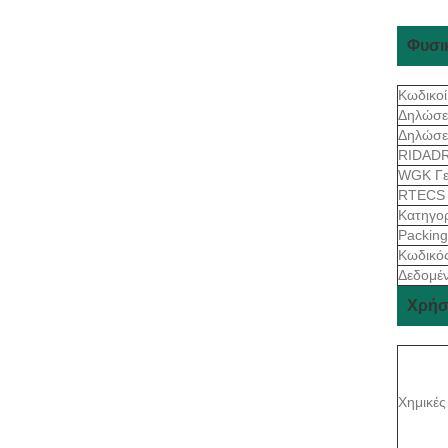
Φυσι
Κωδικοί
Δηλώσε
Δηλώσε
RIDAD
WGK Γε
RTEC
Κατηγο
Packin
Κωδικό
Δεδομέν
Χρήσ
Χημικές