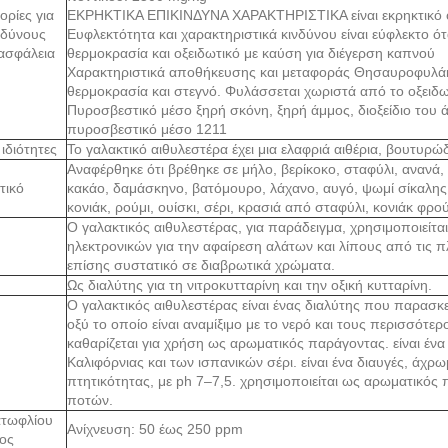
ρίες για
ΕΚΡΗΚΤΙΚΑ ΕΠΙΚΙΝΔΥΝΑ ΧΑΡΑΚΤΗΡΙΣΤΙΚΑ είναι εκρηκτικό ό
νδύνους
Ευφλεκτότητα και χαρακτηριστικά κινδύνου είναι εύφλεκτο ό
 ασφάλεια
θερμοκρασία και οξειδωτικό με καύση για διέγερση καπνού
Χαρακτηριστικά αποθήκευσης και μεταφοράς Θησαυροφυλάκι
θερμοκρασία και στεγνό. Φυλάσσεται χωριστά από το οξειδω
Πυροσβεστικό μέσο ξηρή σκόνη, ξηρή άμμος, διοξείδιο του 
πυροσβεστικό μέσο 1211
 ιδιότητες
Το γαλακτικό αιθυλεστέρα έχει μια ελαφριά αιθέρια, βουτυρώ
Αναφέρθηκε ότι βρέθηκε σε μήλο, βερίκοκο, σταφύλι, ανανά
τικό
κακάο, δαμάσκηνο, βατόμουρο, λάχανο, αυγό, ψωμί σίκαλης 
κονιάκ, ρούμι, ουίσκι, σέρι, κρασιά από σταφύλι, κονιάκ φρ
Ο γαλακτικός αιθυλεστέρας, για παράδειγμα, χρησιμοποιείτα
ηλεκτρονικών για την αφαίρεση αλάτων και λίπους από τις π
επίσης συστατικό σε διαβρωτικά χρώματα.
Ως διαλύτης για τη νιτροκυτταρίνη και την οξική κυτταρίνη.
Ο γαλακτικός αιθυλεστέρας είναι ένας διαλύτης που παρασκε
οξύ το οποίο είναι αναμίξιμο με το νερό και τους περισσότερ
καθαρίζεται για χρήση ως αρωματικός παράγοντας. είναι ένα
Καλιφόρνιας και των ισπανικών σέρι. είναι ένα διαυγές, άχρ
πτητικότητας, με ph 7–7,5. χρησιμοποιείται ως αρωματικός
ποτών.
ατωφλίου
Ανίχνευση: 50 έως 250 ppm
ος