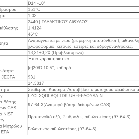
D14 -10°
 βρασμού
151°C
ητα
1.03
2440 | ΓΑΛΑΚΤΙΚΟΣ ΑΙΘΥΛΟΣ
διάθλασης
1.4124
46°C
Αναμειγνύεται με νερό (με μερική αποσύνθεση), αιθανόλη
ότητα
χλωροφόρμιο, κετόνες, εστέρες και υδρογονάνθρακες.
13,21±0,20 (Προβλεπόμενο)
Ήπιο χαρακτηριστικό.
[α]20/D 10,5°, καθαρό
ριότητα
ς JECFA
931
14.3817
τητα:
Σταθερός. Καύσιμο. Ασυμβίβαστο με ισχυρά οξειδωτικά μ
ey
LZCLXQDLBQLTDK-UHFFFAOYSA-N
ά Βάσης
97-64-3(Αναφορά βάσης δεδομένων CAS)
νων CAS
ά NIST
Προπανοϊκό οξύ, 2-υδροξυ-, αιθυλεστέρας (97-64-3)
ry
α Μητρώου
Γαλακτικός αιθυλεστέρας (97-64-3)
 EPA