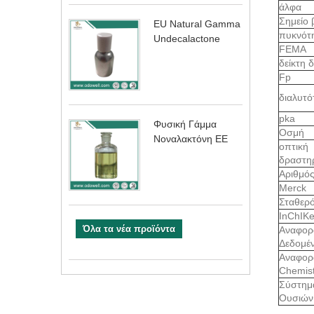
άλφα
Σημείο
EU Natural Gamma
πυκνότ
Undecalactone
FEMA
δείκτη 
Fp
διαλυτ
pka
Φυσική Γάμμα
Οσμή
Νοναλακτόνη ΕΕ
οπτική
δραστη
Αριθμό
Merck
Σταθερό
InChIK
Όλα τα νέα προϊόντα
Αναφορ
Δεδομέ
Αναφορ
Chemist
Σύστημ
Ουσιών