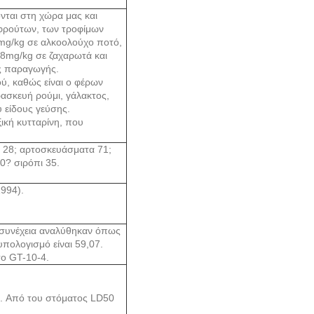
νται στη χώρα μας και
 φρούτων, των τροφίμων
0mg/kg σε αλκοολούχο ποτό,
28mg/kg σε ζαχαρωτά και
ις παραγωγής.
ύ, καθώς είναι ο φέρων
ρασκευή ρούμι, γάλακτος,
 είδους γεύσης.
ξική κυτταρίνη, που
 28; αρτοσκευάσματα 71;
0? σιρόπι 35.
1994).
η συνέχεια αναλύθηκαν όπως
πολογισμό είναι 59,07.
το GT-10-4.
g. Από του στόματος LD50