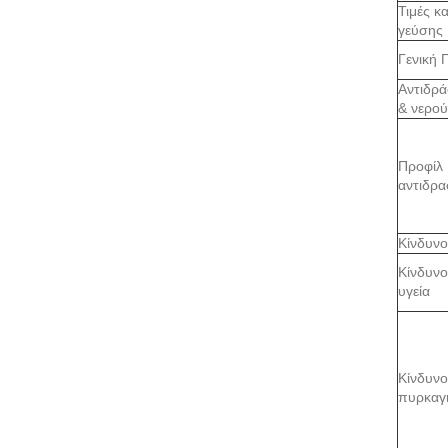
Τιμές κ
γεύσης
Γενική 
Αντιδρά
& νερού
Προφίλ
αντιδρα
Κίνδυνο
Κίνδυνο
υγεία
Κίνδυνο
πυρκαγ