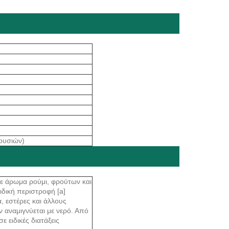
ουσιών)
με άρωμα ρούμι, φρούτων και
ιδική περιστροφή [a]
α, εστέρες και άλλους
 αναμιγνύεται με νερό. Από
ε ειδικές διατάξεις