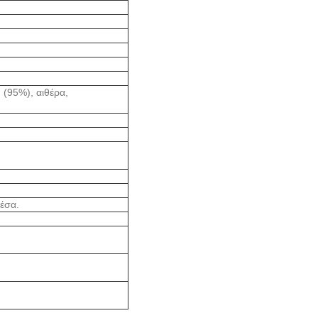
 (95%), αιθέρα,
έσα.