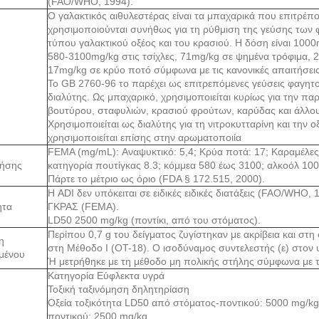
(FAO/WHO, 1994).
Ο γαλακτικός αιθυλεστέρας είναι τα μπαχαρικά που επιτρέπο
χρησιμοποιούνται συνήθως για τη ρύθμιση της γεύσης των
τύπου γαλακτικού οξέος και του κρασιού. Η δόση είναι 100
580-3100mg/kg στις τσίχλες, 71mg/kg σε ψημένα τρόφιμα, 
17mg/kg σε κρύο ποτό σύμφωνα με τις κανονικές απαιτήσε
Το GB 2760-96 το παρέχει ως επιτρεπόμενες γεύσεις φαγητο
διαλύτης. Ως μπαχαρικό, χρησιμοποιείται κυρίως για την πα
βουτύρου, σταφυλιών, κρασιού φρούτων, καρύδας και άλλου
Χρησιμοποιείται ως διαλύτης για τη νιτροκυτταρίνη και την ο
χρησιμοποιείται επίσης στην αρωματοποιία
FEMA (mg/mL): Αναψυκτικό: 5,4; Κρύα ποτά: 17; Καραμέλες
ρήσης
κατηγορία πουτίγκας 8.3; κόμμεα 580 έως 3100; αλκοόλ 100
Πάρτε το μέτριο ως όριο (FDA § 172.515, 2000).
Η ADI δεν υπόκειται σε ειδικές ειδικές διατάξεις (FAO/WHO, 
ητα
ΓΚΡΑΣ (FEMA).
LD50 2500 mg/kg (ποντίκι, από του στόματος).
Περίπου 0,7 g του δείγματος ζυγίστηκαν με ακρίβεια και στ
η
στη Μέθοδο Ι (OT-18). Ο ισοδύναμος συντελεστής (ε) στον υ
μένου
Ή μετρήθηκε με τη μέθοδο μη πολικής στήλης σύμφωνα με 
Κατηγορία Εύφλεκτα υγρά
Τοξική ταξινόμηση δηλητηρίαση
Οξεία τοξικότητα LD50 από στόματος-ποντικού: 5000 mg/k
ποντικού: 2500 mg/kg