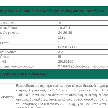
κό γαλακτικό αιθυλεστέρα Πληροφορίες για την ασφάλεια
 κινδύνου
Xi
ις κινδύνου
10-37-41
ις Ασφαλείας
24-26-39
R
1192
ρμανία
1
S
OD5075000
ρία Κινδύνου
3.2
gGroup
III
ς HS
29181100
α επικίνδυνων ουσιών
97-64-3 (Δεδομένα επικίνδυνων 
η γαλακτικού αιθυλεστέρα
Εμφανίζεται ως άχρωμο έως ανοιχτό κίτρινο διαφανές υγρό 
κρέμας. Σημείο πήξης:-25 °C; το σημείο βρασμού: 154 ° C, ε
14d:-10 °. Είναι εύκολα διαλυτό σε αιθανόλη, ακετόνη, αιθέρ
 ιδιότητες
οργανικούς διαλύτες. υπάρχει κάποιο βαθμό υδρόλυσης όταν
του στόματος LD50 ποντικού: 2,5 g/kg, η ADI δεν υπόκειται σ