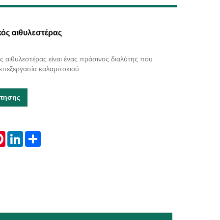
Live
κός αιθυλεστέρας
ς αιθυλεστέρας είναι ένας πράσινος διαλύτης που
επεξεργασία καλαμποκιού.
τησης
tsApp
Pinterest
LinkedIn
Share