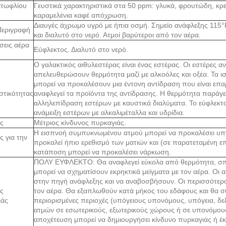
ατωφλίου
Γευστικά χαρακτηριστικά στα 50 ppm: γλυκά, φρουτώδη, κρ
καραμελένια καφέ απόχρωση.
Διαυγές άχρωμο υγρό με ήπια οσμή. Σημείο ανάφλεξης 115°
Περιγραφή
και διαλυτό στο νερό. Ατμοί βαρύτεροι από τον αέρα.
σεις αέρα
Εύφλεκτος. Διαλυτό στο νερό.
Ο γαλακτικός αιθυλεστέρας είναι ένας εστέρας. Οι εστέρες αν
απελευθερώσουν θερμότητα μαζί με αλκοόλες και οξέα. Τα ι
μπορεί να προκαλέσουν μια έντονη αντίδραση που είναι επ
στικότητας
αναφλεγεί τα προϊόντα της αντίδρασης. Η θερμότητα παράγε
αλληλεπίδραση εστέρων με καυστικά διαλύματα. Το εύφλεκτ
ανάμειξη εστέρων με αλκαλιμέταλλα και υδρίδια.
ς
Μέτριος κίνδυνος πυρκαγιάς.
Η εισπνοή συμπυκνωμένου ατμού μπορεί να προκαλέσει υπν
ς για την
προκαλεί ήπιο ερεθισμό των ματιών και (σε ​​παρατεταμένη 
κατάποση μπορεί να προκαλέσει νάρκωση.
ΠΟΛΥ ΕΥΦΛΕΚΤΟ: Θα αναφλεγεί εύκολα από θερμότητα, σπιν
μπορεί να σχηματίσουν εκρηκτικά μείγματα με τον αέρα. Οι α
στην πηγή ανάφλεξης και να αναβοσβήσουν. Οι περισσότεροι
ς
τον αέρα. Θα εξαπλωθούν κατά μήκος του εδάφους και θα 
ιάς
περιορισμένες περιοχές (υπόγειους υπονόμους, υπόγεια, δε
ατμών σε εσωτερικούς, εξωτερικούς χώρους ή σε υπονόμου
αποχέτευση μπορεί να δημιουργήσει κίνδυνο πυρκαγιάς ή έκ