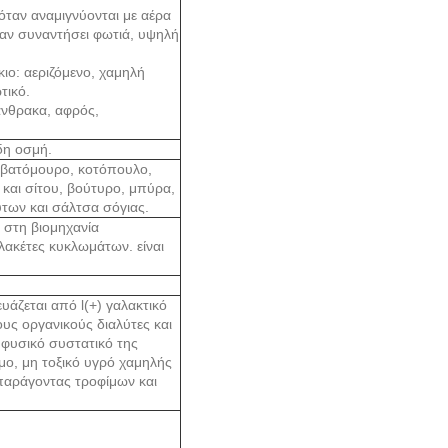
ταν αναμιγνύονται με αέρα
ταν συναντήσει φωτιά, υψηλή
ο: αεριζόμενο, χαμηλή
τικό.
άνθρακα, αφρός,
δη οσμή.
, βατόμουρο, κοτόπουλο,
και σίτου, βούτυρο, μπύρα,
ούτων και σάλτσα σόγιας.
ι στη βιομηχανία
λακέτες κυκλωμάτων. είναι
υάζεται από l(+) γαλακτικό
ους οργανικούς διαλύτες και
 φυσικό συστατικό της
ωμο, μη τοξικό υγρό χαμηλής
 παράγοντας τροφίμων και