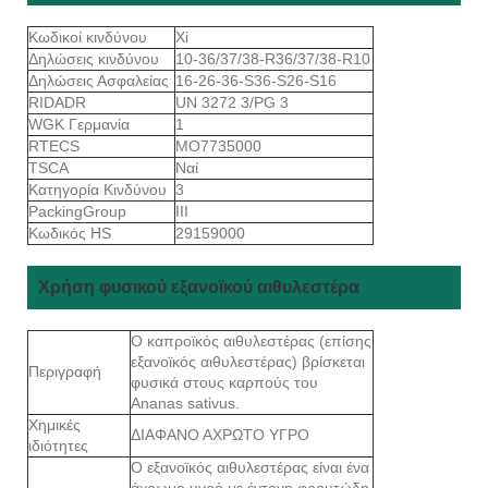
Κωδικοί κινδύνου
Xi
Δηλώσεις κινδύνου
10-36/37/38-R36/37/38-R10
Δηλώσεις Ασφαλείας
16-26-36-S36-S26-S16
RIDADR
UN 3272 3/PG 3
WGK Γερμανία
1
RTECS
MO7735000
TSCA
Ναί
Κατηγορία Κινδύνου
3
PackingGroup
III
Κωδικός HS
29159000
Χρήση φυσικού εξανοϊκού αιθυλεστέρα
Ο καπροϊκός αιθυλεστέρας (επίσης
εξανοϊκός αιθυλεστέρας) βρίσκεται
Περιγραφή
φυσικά στους καρπούς του
Ananas sativus.
Χημικές
ΔΙΑΦΑΝΟ ΑΧΡΩΤΟ ΥΓΡΟ
ιδιότητες
Ο εξανοϊκός αιθυλεστέρας είναι ένα
άχρωμο υγρό με έντονη φρουτώδη