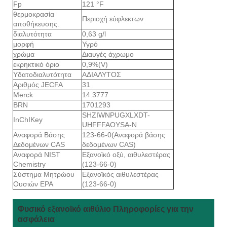
Fp
121 °F
θερμοκρασία
Περιοχή εύφλεκτων
αποθήκευσης.
διαλυτότητα
0,63 g/l
μορφή
Υγρό
χρώμα
Διαυγές άχρωμο
εκρηκτικό όριο
0,9%(V)
Υδατοδιαλυτότητα
ΑΔΙΑΛΥΤΟΣ
Αριθμός JECFA
31
Merck
14.3777
BRN
1701293
SHZIWNPUGXLXDT-
InChIKey
UHFFFAOYSA-N
Αναφορά Βάσης
123-66-0(Αναφορά βάσης
Δεδομένων CAS
δεδομένων CAS)
Αναφορά NIST
Εξανοϊκό οξύ, αιθυλεστέρας
Chemistry
(123-66-0)
Σύστημα Μητρώου
Εξανοϊκός αιθυλεστέρας
Ουσιών EPA
(123-66-0)
Φυσικό εξανοϊκό αιθύλιο Πληροφορίες για την
ασφάλεια