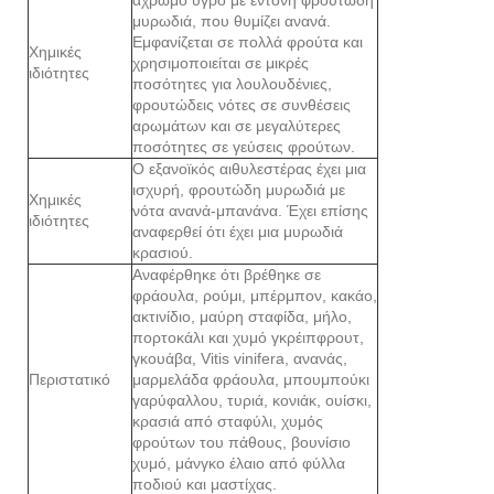
μυρωδιά, που θυμίζει ανανά.
Εμφανίζεται σε πολλά φρούτα και
Χημικές
χρησιμοποιείται σε μικρές
ιδιότητες
ποσότητες για λουλουδένιες,
φρουτώδεις νότες σε συνθέσεις
αρωμάτων και σε μεγαλύτερες
ποσότητες σε γεύσεις φρούτων.
Ο εξανοϊκός αιθυλεστέρας έχει μια
ισχυρή, φρουτώδη μυρωδιά με
Χημικές
νότα ανανά-μπανάνα. Έχει επίσης
ιδιότητες
αναφερθεί ότι έχει μια μυρωδιά
κρασιού.
Αναφέρθηκε ότι βρέθηκε σε
φράουλα, ρούμι, μπέρμπον, κακάο,
ακτινίδιο, μαύρη σταφίδα, μήλο,
πορτοκάλι και χυμό γκρέιπφρουτ,
γκουάβα, Vitis vinifera, ανανάς,
Περιστατικό
μαρμελάδα φράουλα, μπουμπούκι
γαρύφαλλου, τυριά, κονιάκ, ουίσκι,
κρασιά από σταφύλι, χυμός
φρούτων του πάθους, βουνίσιο
χυμό, μάνγκο έλαιο από φύλλα
ποδιού και μαστίχας.