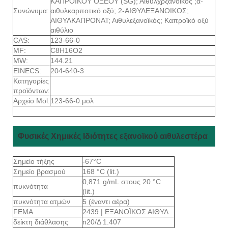
ΚΑΠΡΟΪΚΟΥ ΟΞΕΟΥ (SG); Αιθυλχρξανοϊκός ;α-
Συνώνυμα:
αιθυλκαρποτικό οξύ; 2-ΑΙΘΥΛΕΞΑΝΟΙΚΟΣ;
ΑΙΘΥΛΚΑΠΡΟΝΑΤ; Αιθυλεξανοϊκός; Καπροϊκό οξύ
αιθύλιο
CAS:
123-66-0
MF:
C8H16O2
MW:
144.21
EINECS:
204-640-3
Κατηγορίες
προϊόντων:
Αρχείο Mol:
123-66-0.μολ
Φυσικές Χημικές Ιδιότητες εξανοϊκού αιθυλεστέρα
Σημείο τήξης
-67°C
Σημείο βρασμού
168 °C (lit.)
0,871 g/mL στους 20 °C
πυκνότητα
(lit.)
πυκνότητα ατμών
5 (έναντι αέρα)
FEMA
2439 | ΕΞΑΝΟΪΚΟΣ ΑΙΘΥΛ
δείκτη διάθλασης
n20/Δ 1.407