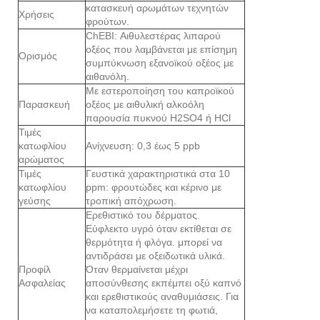
κατασκευή αρωμάτων τεχνητών
Χρήσεις
φρούτων.
ChEBI: Αιθυλεστέρας λιπαρού
οξέος που λαμβάνεται με επίσημη
Ορισμός
συμπύκνωση εξανοϊκού οξέος με
αιθανόλη.
Με εστεροποίηση του καπροϊκού
Παρασκευή
οξέος με αιθυλική αλκοόλη
παρουσία πυκνού H2SO4 ή HCl
Τιμές
κατωφλίου
Ανίχνευση: 0,3 έως 5 ppb
αρώματος
Τιμές
Γευστικά χαρακτηριστικά στα 10
κατωφλίου
ppm: φρουτώδες και κέρινο με
γεύσης
τροπική απόχρωση.
Ερεθιστικό του δέρματος.
Εύφλεκτο υγρό όταν εκτίθεται σε
θερμότητα ή φλόγα. μπορεί να
αντιδράσει με οξειδωτικά υλικά.
Προφίλ
Όταν θερμαίνεται μέχρι
Ασφαλείας
αποσύνθεσης εκπέμπει οξύ καπνό
και ερεθιστικούς αναθυμιάσεις. Για
να καταπολεμήσετε τη φωτιά,