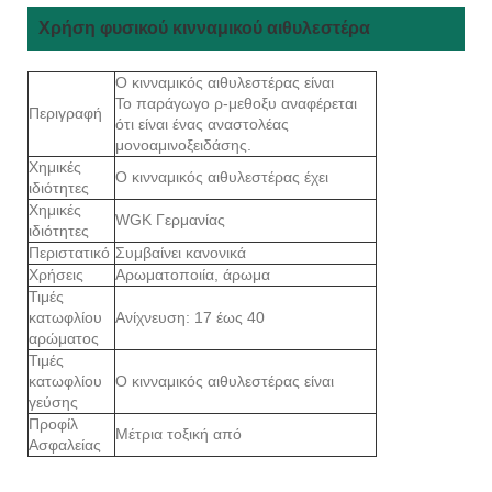
Χρήση φυσικού κινναμικού αιθυλεστέρα
Ο κινναμικός αιθυλεστέρας είναι
Το παράγωγο ρ-μεθοξυ αναφέρεται
Περιγραφή
ότι είναι ένας αναστολέας
μονοαμινοξειδάσης.
Χημικές
Ο κινναμικός αιθυλεστέρας έχει
ιδιότητες
Χημικές
WGK Γερμανίας
ιδιότητες
Περιστατικό
Συμβαίνει κανονικά
Χρήσεις
Αρωματοποιία, άρωμα
Τιμές
κατωφλίου
Ανίχνευση: 17 έως 40
αρώματος
Τιμές
κατωφλίου
Ο κινναμικός αιθυλεστέρας είναι
γεύσης
Προφίλ
Μέτρια τοξική από
Ασφαλείας