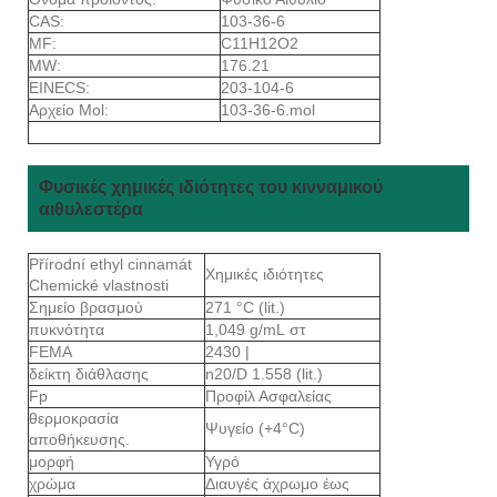
CAS:
103-36-6
MF:
C11H12O2
MW:
176.21
EINECS:
203-104-6
Αρχείο Mol:
103-36-6.mol
Φυσικές χημικές ιδιότητες του κινναμικού
αιθυλεστέρα
Přírodní ethyl cinnamát
Χημικές ιδιότητες
Chemické vlastnosti
Σημείο βρασμού
271 °C (lit.)
πυκνότητα
1,049 g/mL στ
FEMA
2430 |
δείκτη διάθλασης
n20/D 1.558 (lit.)
Fp
Προφίλ Ασφαλείας
θερμοκρασία
Ψυγείο (+4°C)
αποθήκευσης.
μορφή
Υγρό
χρώμα
Διαυγές άχρωμο έως