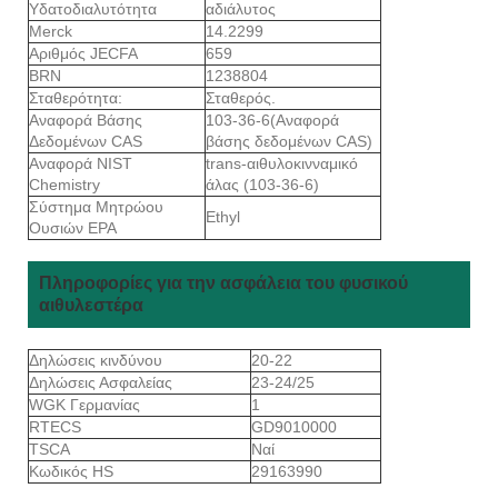
Υδατοδιαλυτότητα
αδιάλυτος
Merck
14.2299
Αριθμός JECFA
659
BRN
1238804
Σταθερότητα:
Σταθερός.
Αναφορά Βάσης
103-36-6(Αναφορά
Δεδομένων CAS
βάσης δεδομένων CAS)
Αναφορά NIST
trans-αιθυλοκινναμικό
Chemistry
άλας (103-36-6)
Σύστημα Μητρώου
Ethyl
Ουσιών EPA
Πληροφορίες για την ασφάλεια του φυσικού
αιθυλεστέρα
Δηλώσεις κινδύνου
20-22
Δηλώσεις Ασφαλείας
23-24/25
WGK Γερμανίας
1
RTECS
GD9010000
TSCA
Ναί
Κωδικός HS
29163990