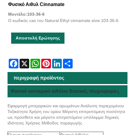
Φυσικό Αιθυλ Cinnamate
Μοντέλο:103-36-6
Ο κωδικός cas του Natural Ethyl cinnamate είναι 103-36-6
Αποστολή Ερώτησης
Facebook
X
WhatsApp
Pinterest
LinkedIn
Share
περιγραφή προϊόντος
Φυσικό κινναμικό αιθύλιο Βασικές πληροφορίες
Εφαρμογή μπαχαρικών και αρωμάτων Ανάλυση περιεχομένου
Τοξικότητα Χρήση του ορίου Μέγιστη επιτρεπόμενη ποσότητα
ως πρόσθετο και μέγιστο επιτρεπόμενο υπόλειμμα Χημικές
ιδιότητες Χρήσεις Μέθοδος παραγωγής
Όνομα προϊόντος:
Φυσικό Αιθύλιο