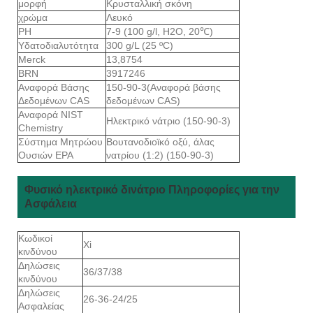
μορφή
Κρυσταλλική σκόνη
χρώμα
Λευκό
PH
7-9 (100 g/l, H2O, 20℃)
Υδατοδιαλυτότητα
300 g/L (25 ºC)
Merck
13,8754
BRN
3917246
Αναφορά Βάσης
150-90-3(Αναφορά βάσης
Δεδομένων CAS
δεδομένων CAS)
Αναφορά NIST
Ηλεκτρικό νάτριο (150-90-3)
Chemistry
Σύστημα Μητρώου
Βουτανοδιοϊκό οξύ, άλας
Ουσιών EPA
νατρίου (1:2) (150-90-3)
Φυσικό ηλεκτρικό δινάτριο Πληροφορίες για την
Ασφάλεια
Κωδικοί
Xi
κινδύνου
Δηλώσεις
36/37/38
κινδύνου
Δηλώσεις
26-36-24/25
Ασφαλείας