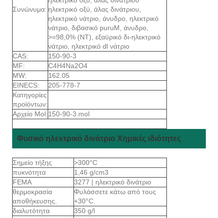
Συνώνυμα:
ηλεκτρικό οξύ, άλας δινάτριου,
ηλεκτρικό νάτριο, άνυδρο, ηλεκτρικό
νάτριο, διβασικό puruM, άνυδρο,
>=98,0% (ΝΤ), εξαϋρικό δι-ηλεκτρικό
νάτριο, ηλεκτρικό dl νάτριο
CAS:
150-90-3
MF:
C4H4Na2O4
MW:
162.05
EINECS:
205-778-7
Κατηγορίες
προϊόντων:
Αρχείο Mol:
150-90-3.mol
Φυσικό ηλεκτρικό δινάτριο Χημικές ιδιότητες
Σημείο τήξης
>300°C
πυκνότητα
1,46 g/cm3
FEMA
3277 | ηλεκτρικό δινάτριο
θερμοκρασία
Φυλάσσετε κάτω από τους
αποθήκευσης.
+30°C.
διαλυτότητα
350 g/l