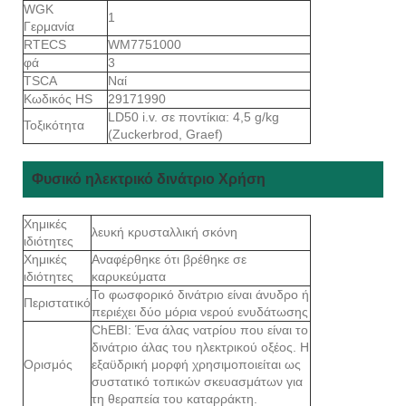
WGK
1
Γερμανία
RTECS
WM7751000
φά
3
TSCA
Ναί
Κωδικός HS
29171990
LD50 i.v. σε ποντίκια: 4,5 g/kg
Τοξικότητα
(Zuckerbrod, Graef)
Φυσικό ηλεκτρικό δινάτριο Χρήση
Χημικές
λευκή κρυσταλλική σκόνη
ιδιότητες
Χημικές
Αναφέρθηκε ότι βρέθηκε σε
ιδιότητες
καρυκεύματα
Το φωσφορικό δινάτριο είναι άνυδρο ή
Περιστατικό
περιέχει δύο μόρια νερού ενυδάτωσης
ChEBI: Ένα άλας νατρίου που είναι το
δινάτριο άλας του ηλεκτρικού οξέος. Η
Ορισμός
εξαϋδρική μορφή χρησιμοποιείται ως
συστατικό τοπικών σκευασμάτων για
τη θεραπεία του καταρράκτη.