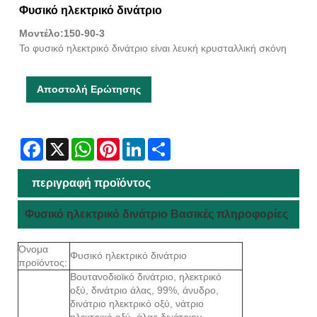
Φυσικό ηλεκτρικό δινάτριο
Μοντέλο:150-90-3
Το φυσικό ηλεκτρικό δινάτριο είναι λευκή κρυσταλλική σκόνη
Αποστολή Ερώτησης
Facebook
X
WhatsApp
Pinterest
LinkedIn
Share
περιγραφή προϊόντος
Φυσικό ηλεκτρικό δινάτριο Βασικές πληροφορίες
Όνομα
Φυσικό ηλεκτρικό δινάτριο
προϊόντος:
Βουτανοδιοϊκό δινάτριο, ηλεκτρικό
οξύ, δινάτριο άλας, 99%, άνυδρο,
δινάτριο ηλεκτρικό οξύ, νάτριο
ηλεκτρικό οξύ, άλας δινάτριου