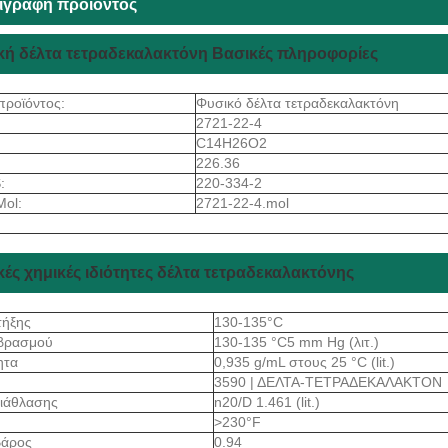
ιγραφή προϊόντος
κή δέλτα τετραδεκαλακτόνη Βασικές πληροφορίες
προϊόντος:
Φυσικό δέλτα τετραδεκαλακτόνη
2721-22-4
C14H26O2
226.36
:
220-334-2
Mol:
2721-22-4.mol
ές χημικές ιδιότητες δέλτα τετραδεκαλακτόνης
τήξης
130-135°C
 βρασμού
130-135 °C5 mm Hg (λιτ.)
ητα
0,935 g/mL στους 25 °C (lit.)
3590 | ΔΕΛΤΑ-ΤΕΤΡΑΔΕΚΑΛΑΚΤΟΝ
διάθλασης
n20/D 1.461 (lit.)
>230°F
Βάρος
0.94