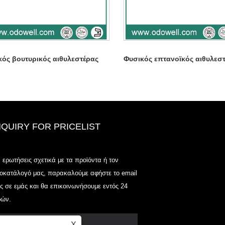
κός βουτυρικός αιθυλεστέρας
Φυσικός επτανοϊκός αιθυλεσ
NQUIRY FOR PRICELIST
Odowell-Market Τιμή λίστα-2025.6
α ερωτήσεις σχετικά με τα προϊόντα ή τον
2025.07.25
μοκατάλογό μας, παρακαλούμε αφήστε το email
2025/07/25
ς σε εμάς και θα επικοινωνήσουμε εντός 24
Odowell-Market Τιμή λίστα-2025.6
ών.
2025.07.25
X