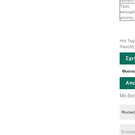
Τιμές
κατωφλ
γεύσης
Hot Tag
Χαμηλή 
Σχε
Φυσικ
Απο
Μη δισ