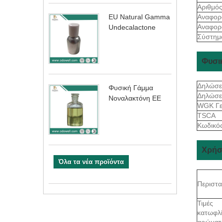
Αριθμό
Αναφορ
EU Natural Gamma
Αναφορ
Undecalactone
Σύστημ
Φυσι
Δηλώσε
Φυσική Γάμμα
Δηλώσε
Νοναλακτόνη ΕΕ
WGK Γε
TSCA
Κωδικό
Χρήσ
Όλα τα νέα προϊόντα
Περιστα
Τιμές
κατωφλ
αρώματ