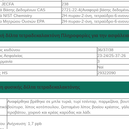
ς JECFA
238
ά Βάσης Δεδομένων CAS
2721-22-4(Αναφορά βάσης δεδομέν
ά NIST Chemistry
2Η-πυραν-2-όνη, τετραϋδρο-6-ενονυ
α Μητρώου Ουσιών EPA
2Η-πυραν-2-όνη, τετραϋδρο-6-ενονυ
κή δέλτα τετραδεκαλακτόνη Πληροφορίες για την ασφάλεια
ις κινδύνου
36/37/38
ις Ασφαλείας
23-24/25-37-26
ρμανία
3
Ναί
ς HS
29322090
η φυσικής δέλτα τετραδεκαλακτόνης
Αναφέρθηκε βρέθηκε σε μπλε τυριά, τυρί τσένταρ, παρμεζάνα, βου
τικό
βούτυρο, λίπος κοτόπουλου, ζεσταμένο λίπος βοείου κρέατος, γάλα
προβάτου, χοιρινό και κρέας καρύδας και λάδι.
ίου
Ανίχνευση: 1,7 ppb
ος