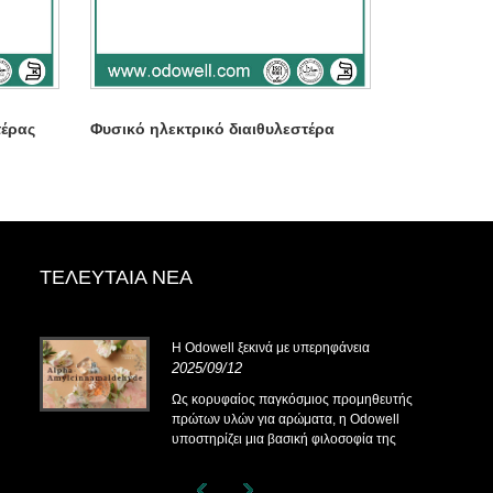
τέρας
Φυσικό ηλεκτρικό διαιθυλεστέρα
ΤΕΛΕΥΤΑΊΑ ΝΈΑ
.14-
Η Odowell ξεκινά με υπερηφάνεια
2025/09/12
Ως κορυφαίος παγκόσμιος προμηθευτής
πρώτων υλών για αρώματα, η Odowell
.14-
υποστηρίζει μια βασική φιλοσοφία της
"καινοτομίας, επικεντρωμένης στην
ποιότητα", που παρέχει σταθερά λύσεις