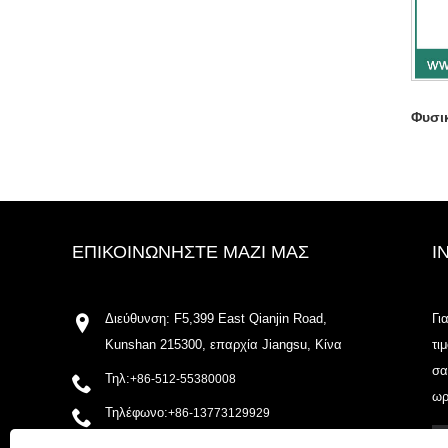
Φυσι
ΕΠΙΚΟΙΝΩΝΉΣΤΕ ΜΑΖΊ ΜΑΣ
I
Διεύθυνση: F5,399 East Qianjin Road,
Γι
Kunshan 215300, επαρχία Jiangsu, Κίνα
τι
σα
Τηλ:
+86-512-55380008
ωρ
Τηλέφωνο:
+86-13773129929
ΗΛΕΚΤΡΟΝΙΚΗ ΔΙΕΥΘΥΝΣΗ: