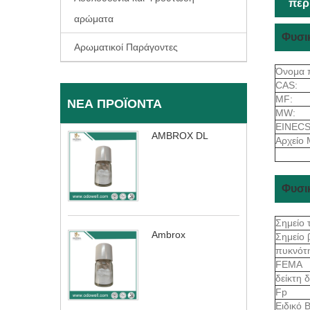
περ
αρώματα
Φυσι
Αρωματικοί Παράγοντες
Όνομα 
CAS:
MF:
ΝΈΑ ΠΡΟΪΌΝΤΑ
MW:
EINECS
AMBROX DL
Αρχείο 
Φυσικ
Σημείο 
Ambrox
Σημείο
πυκνότ
FEMA
δείκτη 
Fp
Ειδικό 