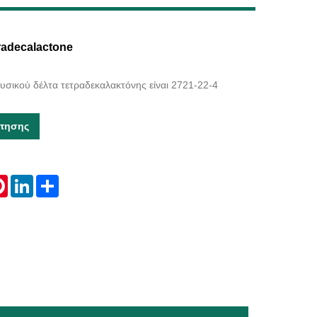
Live
radecalactone
υσικού δέλτα τετραδεκαλακτόνης είναι 2721-22-4
τησης
tsApp
Pinterest
LinkedIn
Share