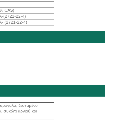
ων CAS)
λ-(2721-22-4)
λ- (2721-22-4)
τυρόγαλα, ζεσταμένο
, συκώτι αρνιού και