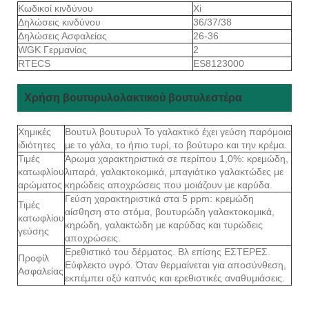
Κωδικοί κινδύνου
Xi
Δηλώσεις κινδύνου
36/37/38
Δηλώσεις Ασφαλείας
26-36
WGK Γερμανίας
2
RTECS
ES8123000
Χρήση βουτυρυλολακτικού βουτυλεστέρα
Χημικές
Βουτυλ βουτυρυλ Το γαλακτικό έχει γεύση παρόμοια
ιδιότητες
με το γάλα, το ήπιο τυρί, το βούτυρο και την κρέμα.
Τιμές
Άρωμα χαρακτηριστικά σε περίπου 1,0%: κρεμώδη,
κατωφλίου
λιπαρά, γαλακτοκομικά, μπαγιάτικο γαλακτώδες με
αρώματος
κηρώδεις αποχρώσεις που μοιάζουν με καρύδα.
Γεύση χαρακτηριστικά στα 5 ppm: κρεμώδη
Τιμές
αίσθηση στο στόμα, βουτυρώδη γαλακτοκομικά,
κατωφλίου
κηρώδη, γαλακτώδη με καρύδας και τυρώδεις
γεύσης
αποχρώσεις.
Ερεθιστικό του δέρματος. Βλ επίσης ΕΣΤΕΡΕΣ.
Προφίλ
Εύφλεκτο υγρό. Όταν θερμαίνεται για αποσύνθεση,
Ασφαλείας
εκπέμπει οξύ καπνός και ερεθιστικές αναθυμιάσεις.