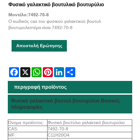
Φυσικό γαλακτικό βουτυλικό βουτυρύλιο
Μοντέλο:7492-70-8
Ο κωδικός cas του φυσικού γαλακτικού βουτυλ
βουτυρυλεστέρα είναι 7492-70-8
Αποστολή Ερώτησης
Facebook
X
WhatsApp
Pinterest
LinkedIn
Share
περιγραφή προϊόντος
Φυσικό γαλακτικό βουτυλ βουτυρύλιο Βασικές
πληροφορίες
Όνομα προϊόντος:
Φυσικό βουτύλιο γαλακτικό βουτυρύλιο
CAS:
7492-70-8
MF:
C11H20O4