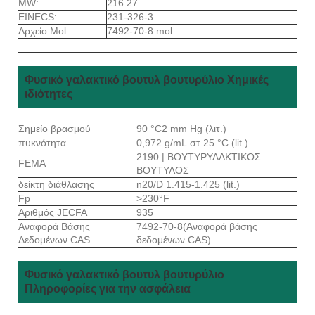
MW:
216.27
EINECS:
231-326-3
Αρχείο Mol:
7492-70-8.mol
Φυσικό γαλακτικό βουτυλ βουτυρύλιο Χημικές
ιδιότητες
Σημείο βρασμού
90 °C2 mm Hg (λιτ.)
πυκνότητα
0,972 g/mL στ 25 °C (lit.)
2190 | ΒΟΥΤΥΡΥΛΑΚΤΙΚΟΣ
FEMA
ΒΟΥΤΥΛΟΣ
δείκτη διάθλασης
n20/D 1.415-1.425 (lit.)
Fp
>230°F
Αριθμός JECFA
935
Αναφορά Βάσης
7492-70-8(Αναφορά βάσης
Δεδομένων CAS
δεδομένων CAS)
Φυσικό γαλακτικό βουτυλ βουτυρύλιο
Πληροφορίες για την ασφάλεια